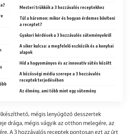
ga?
Mesteri trükkök a 3 hozzávalós receptekhez
re
Túl a háromon: mikor és hogyan érdemes bővíteni
a receptet?
Gyakori kérdések a 3 hozzávalós süteményekről
A siker kulcsa: a megfelelő eszközök és a konyhai
n
alapok
Híd a hagyományos és az innovatív sütés között
ós
A közösségi média szerepe a 3 hozzávalós
receptek terjedésében
több
Az élmény, ami több mint egy sütemény
 elkészíthető, mégis lenyűgöző desszertek
eje drága, mégis vágyik az otthon melegére, az
re. A 3 hozzávalós receptek pontosan ezt az űrt