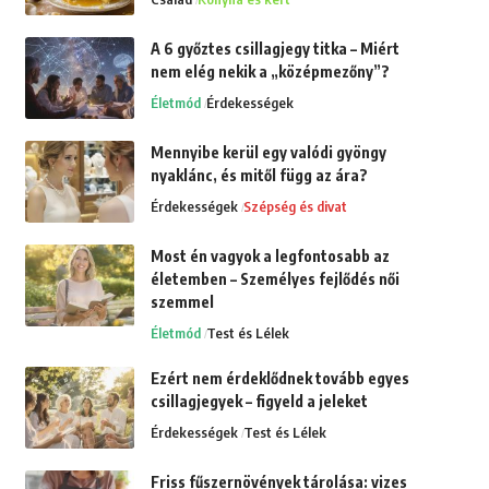
A 6 győztes csillagjegy titka – Miért
nem elég nekik a „középmezőny”?
Életmód
Érdekességek
Mennyibe kerül egy valódi gyöngy
nyaklánc, és mitől függ az ára?
Érdekességek
Szépség és divat
Most én vagyok a legfontosabb az
életemben – Személyes fejlődés női
szemmel
Életmód
Test és Lélek
Ezért nem érdeklődnek tovább egyes
csillagjegyek – figyeld a jeleket
Érdekességek
Test és Lélek
Friss fűszernövények tárolása: vizes