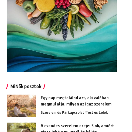
MiNők posztok
Egy nap megtalálod azt, aki valóban
megmutatja, milyen az igaz szerelem
Szerelem és Párkapcsolat
Test és Lélek
A csendes szerelem ereje: 5 ok, amiért
nincs jobb a nyugodt és békés