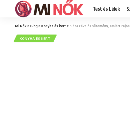
Test és Lélek
S
Mi Nők
>
Blog
>
Konyha és kert
>
3 hozzávalós sütemény, amiért rajong
KONYHA ÉS KERT