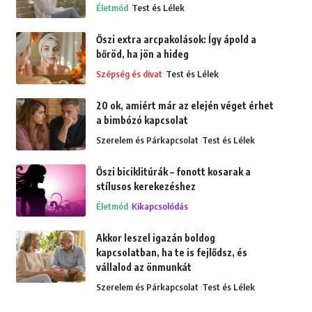
Életmód
Test és Lélek
Őszi extra arcpakolások: Így ápold a
bőröd, ha jön a hideg
Szépség és divat
Test és Lélek
20 ok, amiért már az elején véget érhet
a bimbózó kapcsolat
Szerelem és Párkapcsolat
Test és Lélek
Őszi biciklitúrák – fonott kosarak a
stílusos kerekezéshez
Életmód
Kikapcsolódás
Akkor leszel igazán boldog
kapcsolatban, ha te is fejlődsz, és
vállalod az önmunkát
Szerelem és Párkapcsolat
Test és Lélek