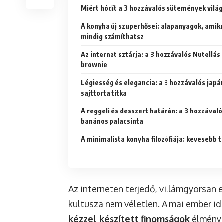
Miért hódít a 3 hozzávalós sütemények vilá
A konyha új szuperhősei: alapanyagok, amik
mindig számíthatsz
Az internet sztárja: a 3 hozzávalós Nutellás
brownie
Légiesség és elegancia: a 3 hozzávalós japá
sajttorta titka
A reggeli és desszert határán: a 3 hozzával
banános palacsinta
A minimalista konyha filozófiája: kevesebb 
Az interneten terjedő, villámgyorsan
kultusza nem véletlen. A mai ember id
kézzel készített finomságok
élményé