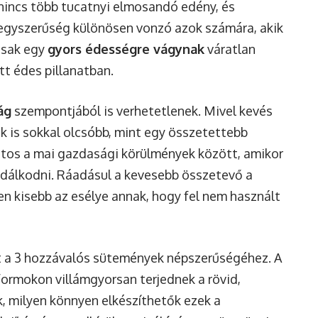
 nincs több tucatnyi elmosandó edény, és
a egyszerűség különösen vonzó azok számára, akik
csak egy
gyors édességre vágynak
váratlan
tt édes pillanatban.
ág
szempontjából is verhetetlenek. Mivel kevés
k is sokkal olcsóbb, mint egy összetettebb
tos a mai gazdasági körülmények között, amikor
dálkodni. Ráadásul a kevesebb összetevő a
zen kisebb az esélye annak, hogy fel nem használt
lt a 3 hozzávalós sütemények népszerűségéhez. A
ormokon villámgyorsan terjednek a rövid,
, milyen könnyen elkészíthetők ezek a