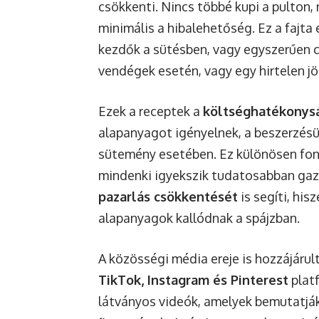
csökkenti. Nincs többé kupi a pulton,
minimális a hibalehetőség. Ez a fajt
kezdők a sütésben, vagy egyszerűen 
vendégek esetén, vagy egy hirtelen jö
Ezek a receptek a
költséghatékonys
alapanyagot igényelnek, a beszerzésü
sütemény esetében. Ez különösen fon
mindenki igyekszik tudatosabban gaz
pazarlás csökkentését
is segíti, his
alapanyagok kallódnak a spájzban.
A közösségi média ereje is hozzájáru
TikTok, Instagram és Pinterest
platf
látványos videók, amelyek bemutatják