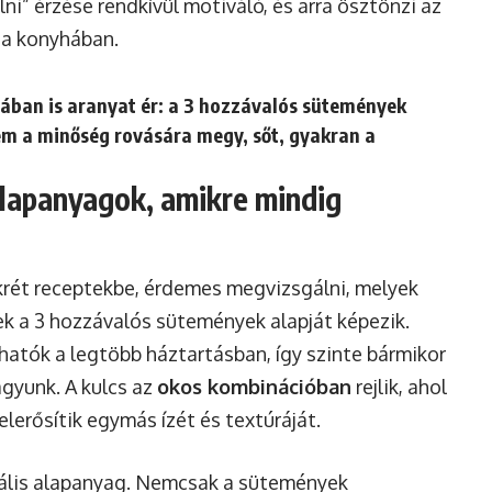
ni” érzése rendkívül motiváló, és arra ösztönzi az
 a konyhában.
ában is aranyat ér: a 3 hozzávalós sütemények
em a minőség rovására megy, sőt, gyakran a
alapanyagok, amikre mindig
rét receptekbe, érdemes megvizsgálni, melyek
ek a 3 hozzávalós sütemények alapját képezik.
atók a legtöbb háztartásban, így szinte bármikor
ágyunk. A kulcs az
okos kombinációban
rejlik, ahol
lerősítik egymás ízét és textúráját.
zális alapanyag. Nemcsak a sütemények