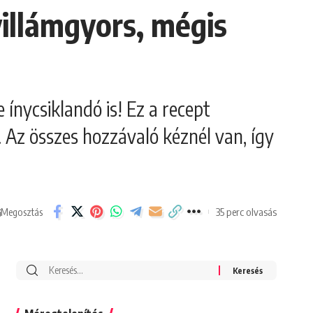
villámgyors, mégis
ínycsiklandó is! Ez a recept
. Az összes hozzávaló kéznél van, így
35 perc olvasás
Megosztás
Search
for: