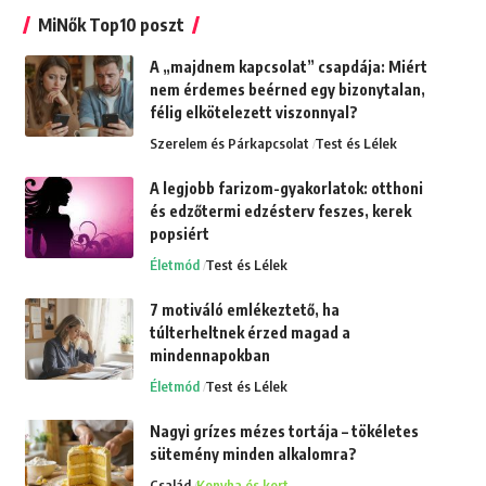
MiNők Top10 poszt
A „majdnem kapcsolat” csapdája: Miért
nem érdemes beérned egy bizonytalan,
félig elkötelezett viszonnyal?
Szerelem és Párkapcsolat
Test és Lélek
A legjobb farizom-gyakorlatok: otthoni
és edzőtermi edzésterv feszes, kerek
popsiért
Életmód
Test és Lélek
7 motiváló emlékeztető, ha
túlterheltnek érzed magad a
mindennapokban
Életmód
Test és Lélek
Nagyi grízes mézes tortája – tökéletes
sütemény minden alkalomra?
Család
Konyha és kert