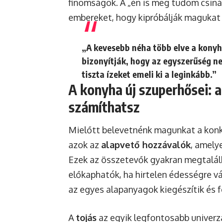
finomságok. A „én is meg tudom csinál
embereket, hogy kipróbálják magukat
„A kevesebb néha több elve a konyh
bizonyítják, hogy az egyszerűség n
tiszta ízeket emeli ki a leginkább.”
A konyha új szuperhősei: 
számíthatsz
Mielőtt belevetnénk magunkat a konk
azok az
alapvető hozzávalók
, amely
Ezek az összetevők gyakran megtalálh
előkaphatók, ha hirtelen édességre v
az egyes alapanyagok kiegészítik és fe
A
tojás
az egyik legfontosabb univer