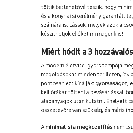
töltik be: lehetővé teszik, hogy mini
és a konyhai sikerélmény garantált l
számára is. Lássuk, melyek azok a cs
készíthetjük el őket mi magunk is!
Miért hódít a 3 hozzávaló
A modern életvitel gyors tempója meg
megoldásokat minden területen, így a
pontosan ezt kínálják:
gyorsaságot, 
kell órákat tölteni a bevásárlással, b
alapanyagok után kutatni. Ehelyett c
összetevőre van szükség, és máris ind
A
minimalista megközelítés
nem csup