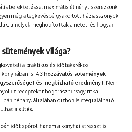
mális befektetéssel maximális élményt szerezzünk,
egyen még a legkevésbé gyakorlott háziasszonyok
odák, amelyek meghódították a netet, és hogyan
s sütemények világa?
követeli a praktikus és időtakarékos
 konyhában is. A
3 hozzávalós sütemények
egyszerűséget és megbízható eredményt
. Nem
onyolult recepteket bogarászni, vagy ritka
supán néhány, általában otthon is megtalálható
ulhat a sütés.
án időt spórol, hanem a konyhai stresszt is