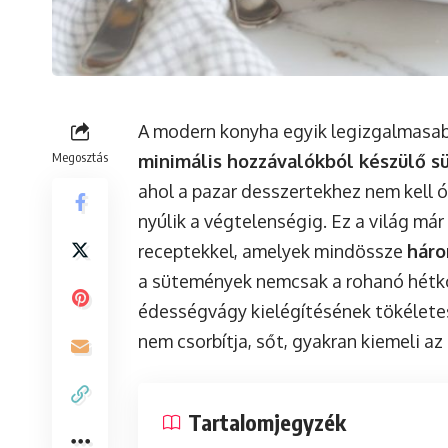
A modern konyha egyik legizgalmasabb
Megosztás
minimális hozzávalókból készülő 
ahol a pazar desszertekhez nem kell ó
nyúlik a végtelenségig. Ez a világ már
receptekkel, amelyek mindössze
háro
a sütemények nemcsak a rohanó hét
édességvágy kielégítésének tökéletes 
nem csorbítja, sőt, gyakran kiemeli az
Tartalomjegyzék