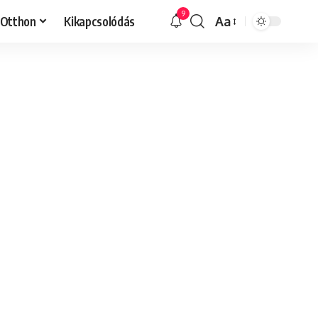
9
Otthon
Kikapcsolódás
Aa
Font
Resizer