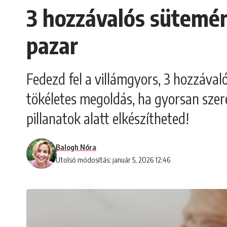
3 hozzávalós sütemény
pazar
Fedezd fel a villámgyors, 3 hozzával
tökéletes megoldás, ha gyorsan szere
pillanatok alatt elkészítheted!
Balogh Nóra
Utolsó módosítás: január 5, 2026 12:46