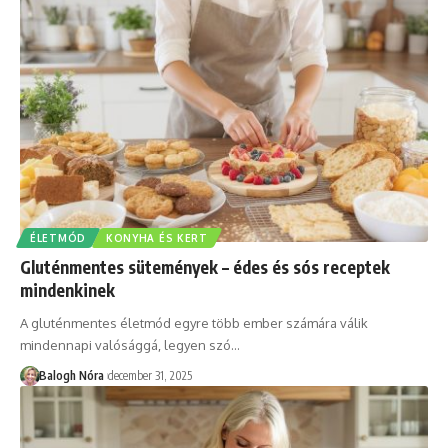
ÉLETMÓD
KONYHA ÉS KERT
Gluténmentes sütemények – édes és sós receptek
mindenkinek
A gluténmentes életmód egyre több ember számára válik
mindennapi valósággá, legyen szó
…
Balogh Nóra
december 31, 2025