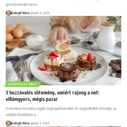
gondoskodó keze
…
Balogh Nóra
január 6, 2026
KONYHA ÉS KERT
3 hozzávalós sütemény, amiért rajong a net:
villámgyors, mégis pazar
A modern konyha egyik legizgalmasabb és legüdítőbb trendje az
utóbbi években a
…
Balogh Nóra
január 5, 2026