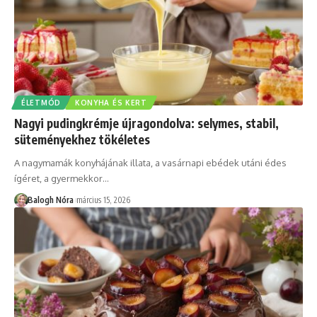
ÉLETMÓD
KONYHA ÉS KERT
Nagyi pudingkrémje újragondolva: selymes, stabil,
süteményekhez tökéletes
A nagymamák konyhájának illata, a vasárnapi ebédek utáni édes
ígéret, a gyermekkor
…
Balogh Nóra
március 15, 2026