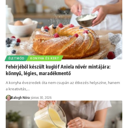
ÉLETMÓD
KONYHA ÉS KERT
Fehérjéből készült kuglóf Aniela nővér mintájára:
könnyű, légies, maradékmentő
A konyha évezredek óta nem csupán az étkezés helyszíne, hanem
a kreativitás,
…
Balogh Nóra
június 30, 2026