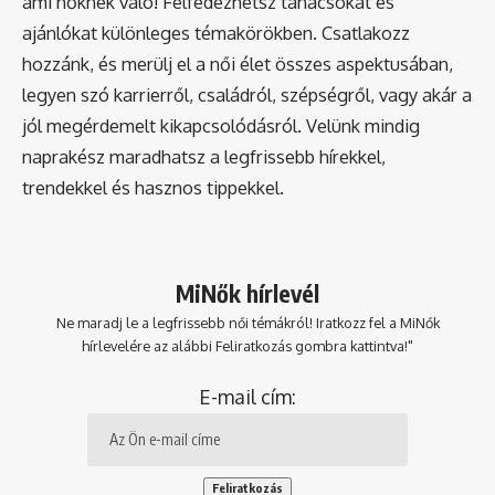
ami nőknek való! Felfedezhetsz tanácsokat és
ajánlókat különleges témakörökben. Csatlakozz
hozzánk, és merülj el a női élet összes aspektusában,
legyen szó karrierről, családról, szépségről, vagy akár a
jól megérdemelt kikapcsolódásról. Velünk mindig
naprakész maradhatsz a legfrissebb hírekkel,
trendekkel és hasznos tippekkel.
MiNők hírlevél
Ne maradj le a legfrissebb női témákról! Iratkozz fel a MiNők
hírlevelére az alábbi Feliratkozás gombra kattintva!"
E-mail cím: