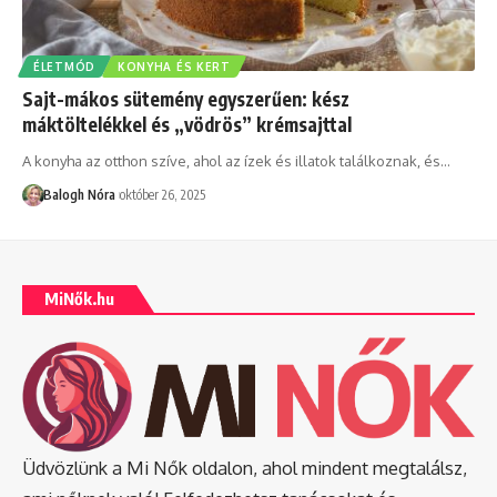
ÉLETMÓD
KONYHA ÉS KERT
Sajt-mákos sütemény egyszerűen: kész
máktöltelékkel és „vödrös” krémsajttal
A konyha az otthon szíve, ahol az ízek és illatok találkoznak, és
…
Balogh Nóra
október 26, 2025
MiNők.hu
Üdvözlünk a Mi Nők oldalon, ahol mindent megtalálsz,