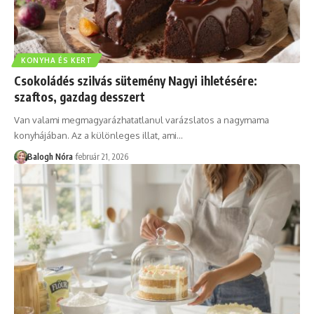
KONYHA ÉS KERT
Csokoládés szilvás sütemény Nagyi ihletésére:
szaftos, gazdag desszert
Van valami megmagyarázhatatlanul varázslatos a nagymama
konyhájában. Az a különleges illat, ami
…
Balogh Nóra
február 21, 2026