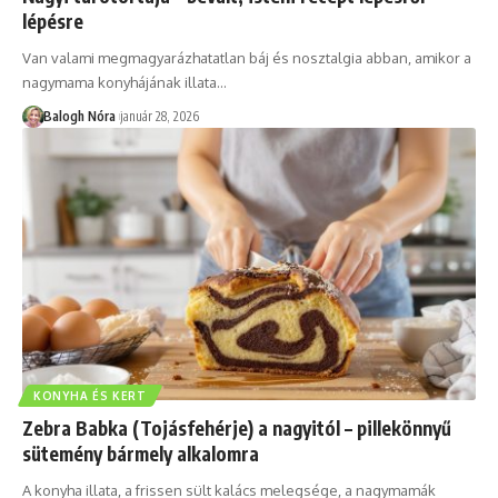
lépésre
Van valami megmagyarázhatatlan báj és nosztalgia abban, amikor a
nagymama konyhájának illata
…
Balogh Nóra
január 28, 2026
KONYHA ÉS KERT
Zebra Babka (Tojásfehérje) a nagyitól – pillekönnyű
sütemény bármely alkalomra
A konyha illata, a frissen sült kalács melegsége, a nagymamák