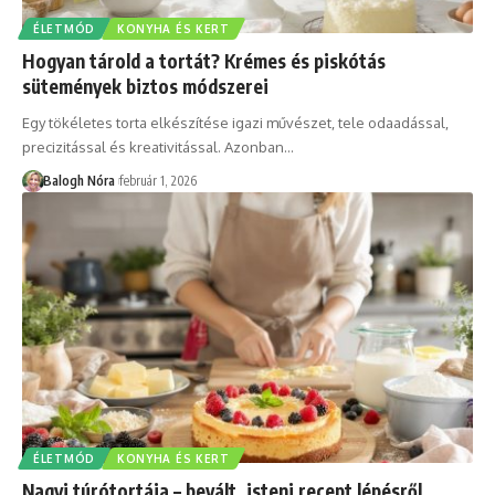
ÉLETMÓD
KONYHA ÉS KERT
Hogyan tárold a tortát? Krémes és piskótás
sütemények biztos módszerei
Egy tökéletes torta elkészítése igazi művészet, tele odaadással,
precizitással és kreativitással. Azonban
…
Balogh Nóra
február 1, 2026
ÉLETMÓD
KONYHA ÉS KERT
Nagyi túrótortája – bevált, isteni recept lépésről