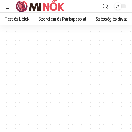
Test és Lélek
Szerelem és Párkapcsolat
Szépség és divat