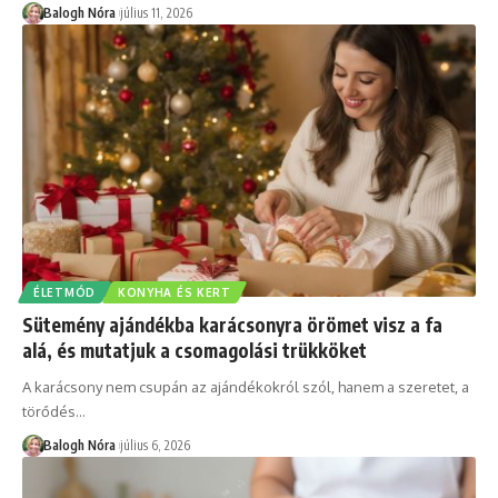
Balogh Nóra
július 11, 2026
ÉLETMÓD
KONYHA ÉS KERT
Sütemény ajándékba karácsonyra örömet visz a fa
alá, és mutatjuk a csomagolási trükköket
A karácsony nem csupán az ajándékokról szól, hanem a szeretet, a
törődés
…
Balogh Nóra
július 6, 2026