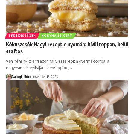
ÉRDEKESSÉGEK
KONYHA ÉS KERT
Kókuszcsók Nagyi receptje nyomán: kívül roppan, belül
szaftos
Van néhány íz, ami azonnal visszarepít a gyermekkorba, a
nagymama konyhájának melegébe,
…
Balogh Nóra
november 15, 2025