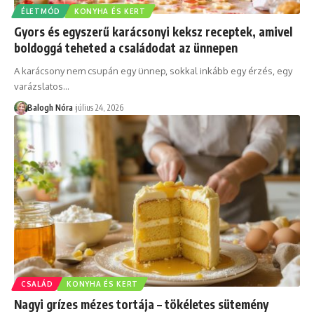
ÉLETMÓD
KONYHA ÉS KERT
Gyors és egyszerű karácsonyi keksz receptek, amivel
boldoggá teheted a családodat az ünnepen
A karácsony nem csupán egy ünnep, sokkal inkább egy érzés, egy
varázslatos
…
Balogh Nóra
július 24, 2026
CSALÁD
KONYHA ÉS KERT
Nagyi grízes mézes tortája – tökéletes sütemény