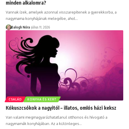
minden alkalomra?
Vannak ízek, amelyek azonnal visszarepítenek a gyerekkorba, a
nagymama konyhájának melegébe, ahol
…
Balogh Nóra
július 11, 2026
CSALÁD
KONYHA ÉS KERT
Kókuszcsókok a nagyitól – illatos, omlós házi keksz
Van valami megmagyarázhatatlanul otthonos és hívogató a
nagymamák konyhájában. Az a különleges
…