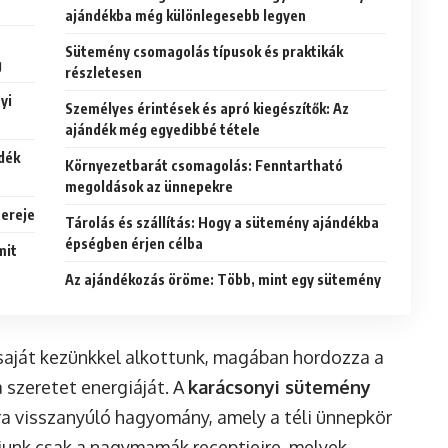
ajándékba még különlegesebb legyen
Sütemény csomagolás típusok és praktikák
g
részletesen
yi
Személyes érintések és apró kiegészítők: Az
ajándék még egyedibbé tétele
ndék
Környezetbarát csomagolás: Fenntartható
megoldások az ünnepekre
 ereje
Tárolás és szállítás: Hogy a sütemény ajándékba
épségben érjen célba
mit
Az ajándékozás öröme: Több, mint egy sütemény
 saját kezünkkel alkottunk, magában hordozza a
a szeretet energiáját. A
karácsonyi sütemény
 visszanyúló hagyomány, amely a téli ünnepkör
junk csak a nagymamák receptjeire, melyek