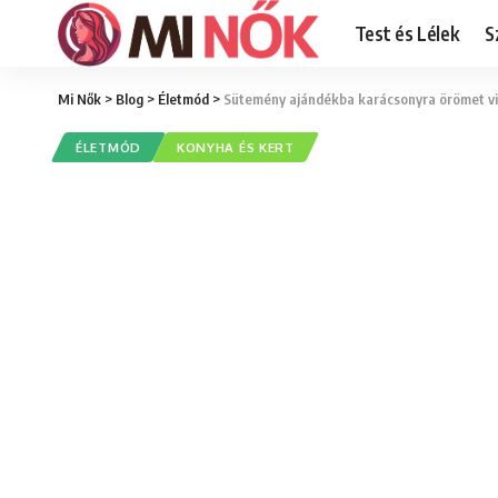
Test és Lélek
S
Mi Nők
>
Blog
>
Életmód
>
Sütemény ajándékba karácsonyra örömet vis
ÉLETMÓD
KONYHA ÉS KERT