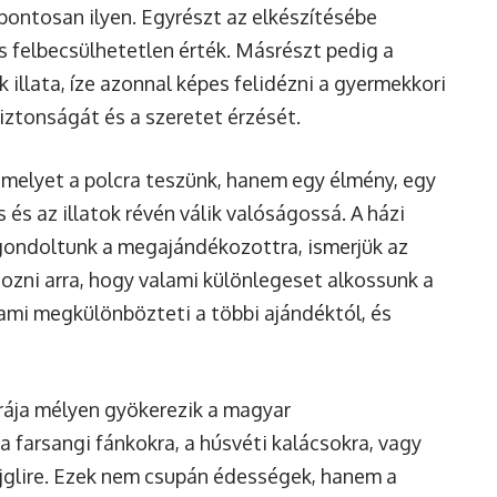
pontosan ilyen. Egyrészt az elkészítésébe
s felbecsülhetetlen érték. Másrészt pedig a
llata, íze azonnal képes felidézni a gyermekkori
ztonságát és a szeretet érzését.
amelyet a polcra teszünk, hanem egy élmény, egy
 és az illatok révén válik valóságossá. A házi
gondoltunk a megajándékozottra, ismerjük az
dozni arra, hogy valami különlegeset alkossunk a
ami megkülönbözteti a többi ajándéktól, és
ája mélyen gyökerezik a magyar
 farsangi fánkokra, a húsvéti kalácsokra, vagy
jglire. Ezek nem csupán édességek, hanem a