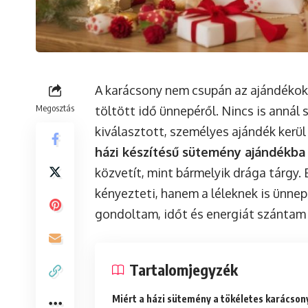
A karácsony nem csupán az ajándékokr
Megosztás
töltött idő ünnepéről. Nincs is anná
kiválasztott, személyes ajándék kerül
házi készítésű sütemény ajándékba
közvetít, mint bármelyik drága tárgy.
kényezteti, hanem a léleknek is ünnep
gondoltam, időt és energiát szántam 
Tartalomjegyzék
Miért a házi sütemény a tökéletes karácson