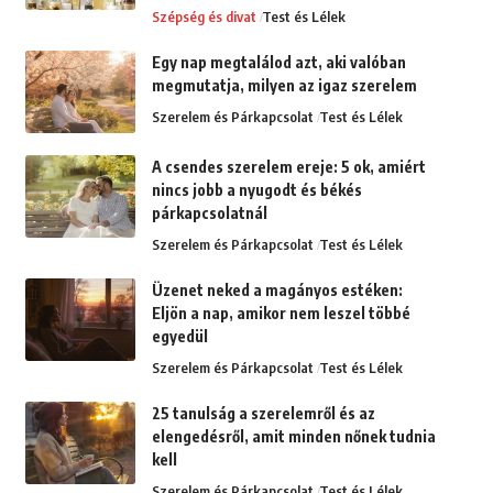
Szépség és divat
Test és Lélek
Egy nap megtalálod azt, aki valóban
megmutatja, milyen az igaz szerelem
Szerelem és Párkapcsolat
Test és Lélek
A csendes szerelem ereje: 5 ok, amiért
nincs jobb a nyugodt és békés
párkapcsolatnál
Szerelem és Párkapcsolat
Test és Lélek
Üzenet neked a magányos estéken:
Eljön a nap, amikor nem leszel többé
egyedül
Szerelem és Párkapcsolat
Test és Lélek
25 tanulság a szerelemről és az
elengedésről, amit minden nőnek tudnia
kell
Szerelem és Párkapcsolat
Test és Lélek