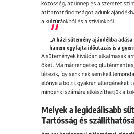
közösség, az ünnep és a szeretet sz
átitatott finomságot adunk ajándékb
a kultúránkból és a szívünkből.
„A házi sütemény ajándékba adása 
hanem egyfajta időutazás is a gyer
A sütemények kiválóan alkalmasak arr
őket. Ma már rengeteg gluténmentes,
létezik, így senkinek sem kell lemond
előnye a bolti, gyakran allergéneket 
mindenki számára elkészíthetjük a tö
Melyek a legideálisabb s
Tartósság és szállíthatós