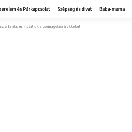
zerelem és Párkapcsolat
Szépség és divat
Baba-mama
z a fa alá, és mutatjuk a csomagolási trükköket