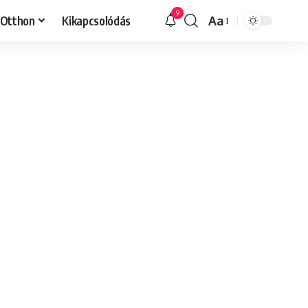
9
Otthon
Kikapcsolódás
Aa
Font
Resizer