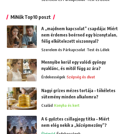
MiNők Top10 poszt
A „majdnem kapcsolat” csapdája: Miért
nem érdemes beérned egy bizonytalan,
félig elkötelezett viszonnyal?
Szerelem és Párkapcsolat
Test és Lélek
Mennyibe kerül egy valódi gyöngy
nyaklánc, és mitől függ az ára?
Érdekességek
Szépség és divat
Nagyi grízes mézes tortája – tökéletes
sütemény minden alkalomra?
Család
Konyha és kert
A 6 győztes csillagjegy titka – Miért
nem elég nekik a „középmezőny”?
Életmód
Érdekességek