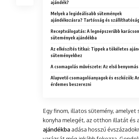
ajándék?
Melyek a legideálisabb sütemények
ajándékozásra? Tartósság és szállíthatósá
Receptválogatás: A legnépszerűbb karácson
sütemények ajándékba
Az elkészítés titkai: Tippek a tökéletes ajá
süteményekhez
A csomagolás művészete: Az első benyomás
Alapvető csomagolóanyagok és eszközök: A
érdemes beszerezni
Egy finom, illatos sütemény, amelyet
konyha melegét, az otthon illatát és 
ajándékba
adása hosszú évszázadokra
varázsát még inkább fokozza. Gondol