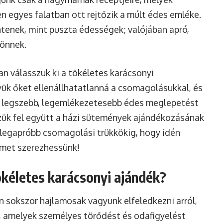
n egyes falatban ott rejtőzik a múlt édes emléke.
ntenek, mint puszta édességek; valójában apró,
jönnek.
an válasszuk ki a tökéletes karácsonyi
ük őket ellenállhatatlanná a csomagolásukkal, és
 a legszebb, legemlékezetesebb édes meglepetést
zzük fel együtt a házi sütemények ajándékozásának
a legapróbb csomagolási trükkökig, hogy idén
ömet szerezhessünk!
ökéletes karácsonyi ajándék?
 sokszor hajlamosak vagyunk elfeledkezni arról,
, amelyek személyes törődést és odafigyelést