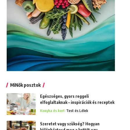
MiNők posztok
Egészséges, gyors reggeli
elfoglaltaknak – inspirációk és receptek
Konyha és kert
Test és Lélek
Szeretet vagy szükség? Hogyan
különböztesd meg a kettőt egy