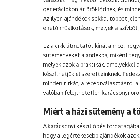
generációkon át öröklődnek, és minde
Az ilyen ajándékok sokkal többet jele
ehető műalkotások, melyek a szívből 
Ez a cikk útmutatót kínál ahhoz, hogy
süteményeket ajándékba, miként tegy
melyek azok a praktikák, amelyekkel
készíthetjük el szeretteinknek. Fede
minden titkát, a receptválasztástól 
valóban felejthetetlen karácsonyi ör
Miért a házi sütemény a t
A karácsonyi készülődés forgatagában
hogy a legértékesebb ajándékok azok