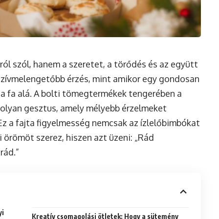
ól szól, hanem a szeretet, a törődés és az együtt
l szívmelengetőbb érzés, mint amikor egy gondosan
 a fa alá. A bolti tömegtermékek tengerében a
olyan gesztus, amely mélyebb érzelmeket
 Ez a fajta figyelmesség nemcsak az ízlelőbimbókat
i örömöt szerez, hiszen azt üzeni: „Rád
rád.”
yi
Kreatív csomagolási ötletek: Hogy a sütemény