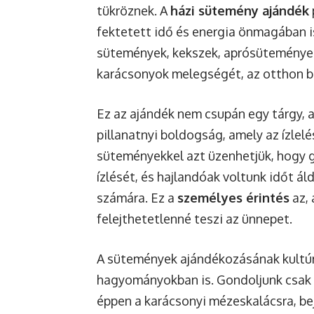
tükröznek. A
házi sütemény ajándék
fektetett idő és energia önmagában i
sütemények, kekszek, aprósütemények i
karácsonyok melegségét, az otthon bi
Ez az ajándék nem csupán egy tárgy, 
pillanatnyi boldogság, amely az ízlelés
süteményekkel azt üzenhetjük, hogy 
ízlését, és hajlandóak voltunk időt ál
számára. Ez a
személyes érintés
az, 
felejthetetlenné teszi az ünnepet.
A sütemények ajándékozásának kultúr
hagyományokban is. Gondoljunk csak a
éppen a karácsonyi mézeskalácsra, be