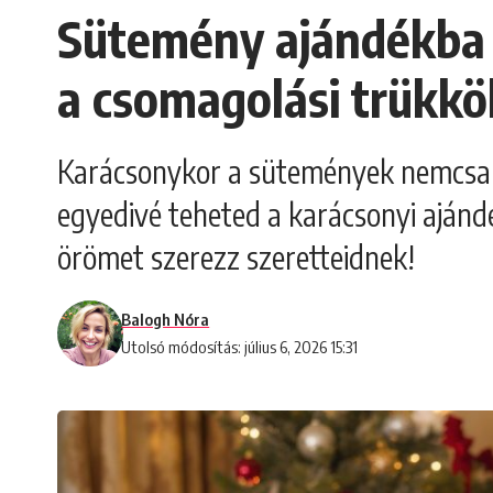
Sütemény ajándékba k
a csomagolási trükkö
Karácsonykor a sütemények nemcsak 
egyedivé teheted a karácsonyi ajándé
örömet szerezz szeretteidnek!
Balogh Nóra
Utolsó módosítás: július 6, 2026 15:31