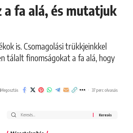
a fa alá, és mutatjuk
ok is. Csomagolási trükkjeinkkel
n tálalt finomságokat a fa alá, hogy
37 perc olvasás
Megosztás
Search
for: