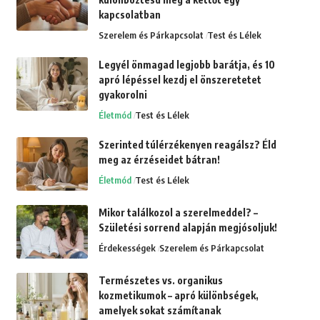
kapcsolatban
Szerelem és Párkapcsolat
Test és Lélek
Legyél önmagad legjobb barátja, és 10
apró lépéssel kezdj el önszeretetet
gyakorolni
Életmód
Test és Lélek
Szerinted túlérzékenyen reagálsz? Éld
meg az érzéseidet bátran!
Életmód
Test és Lélek
Mikor találkozol a szerelmeddel? –
Születési sorrend alapján megjósoljuk!
Érdekességek
Szerelem és Párkapcsolat
Természetes vs. organikus
kozmetikumok – apró különbségek,
amelyek sokat számítanak