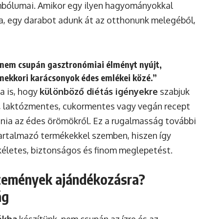
imbólumai. Amikor egy ilyen hagyományokkal
a, egy darabot adunk át az otthonunk melegéből,
nem csupán gasztronómiai élményt nyújt,
mekkori karácsonyok édes emlékei közé.”
a is, hogy
különböző diétás igényekre
szabjuk
 laktózmentes, cukormentes vagy vegán recept
ania az édes örömökről. Ez a rugalmasság további
tartalmazó termékekkel szemben, hiszen így
kéletes, biztonságos és finom meglepetést.
ütemények ajándékozásra?
ág