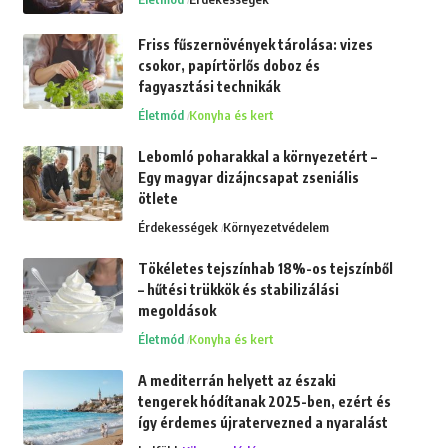
Friss fűszernövények tárolása: vizes
csokor, papírtörlős doboz és
fagyasztási technikák
Életmód
Konyha és kert
Lebomló poharakkal a környezetért –
Egy magyar dizájncsapat zseniális
ötlete
Érdekességek
Környezetvédelem
Tökéletes tejszínhab 18%-os tejszínből
– hűtési trükkök és stabilizálási
megoldások
Életmód
Konyha és kert
A mediterrán helyett az északi
tengerek hódítanak 2025-ben, ezért és
így érdemes újratervezned a nyaralást