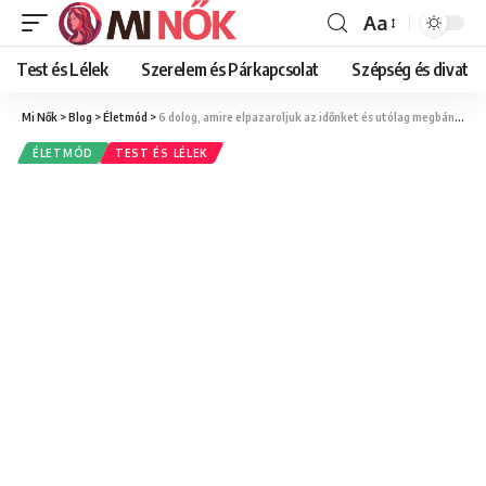
Aa
Font
Resizer
Test és Lélek
Szerelem és Párkapcsolat
Szépség és divat
Mi Nők
>
Blog
>
Életmód
>
6 dolog, amire elpazaroljuk az időnket és utólag megbánjuk
ÉLETMÓD
TEST ÉS LÉLEK