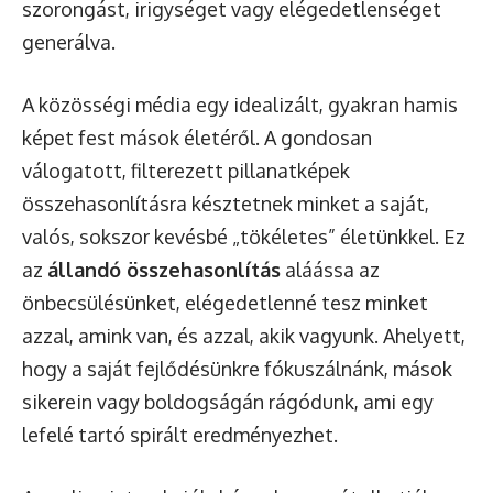
szorongást, irigységet vagy elégedetlenséget
generálva.
A közösségi média egy idealizált, gyakran hamis
képet fest mások életéről. A gondosan
válogatott, filterezett pillanatképek
összehasonlításra késztetnek minket a saját,
valós, sokszor kevésbé „tökéletes” életünkkel. Ez
az
állandó összehasonlítás
aláássa az
önbecsülésünket, elégedetlenné tesz minket
azzal, amink van, és azzal, akik vagyunk. Ahelyett,
hogy a saját fejlődésünkre fókuszálnánk, mások
sikerein vagy boldogságán rágódunk, ami egy
lefelé tartó spirált eredményezhet.