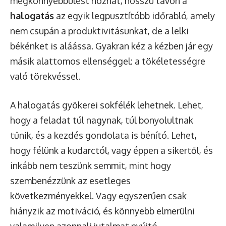
megkönnyebbülést hozhat, hosszú távon a
halogatás
az egyik legpusztítóbb időrabló, amely
nem csupán a produktivitásunkat, de a lelki
békénket is aláássa. Gyakran kéz a kézben jár egy
másik alattomos ellenséggel: a tökéletességre
való törekvéssel.
A halogatás gyökerei sokfélék lehetnek. Lehet,
hogy a feladat túl nagynak, túl bonyolultnak
tűnik, és a kezdés gondolata is bénító. Lehet,
hogy félünk a kudarctól, vagy éppen a sikertől, és
inkább nem teszünk semmit, mint hogy
szembenézzünk az esetleges
következményekkel. Vagy egyszerűen csak
hiányzik az motiváció, és könnyebb elmerülni