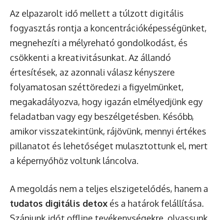
Az elpazarolt idő mellett a túlzott digitális
fogyasztás rontja a koncentrációképességünket,
megnehezíti a mélyreható gondolkodást, és
csökkenti a kreativitásunkat. Az állandó
értesítések, az azonnali válasz kényszere
folyamatosan széttöredezi a figyelmünket,
megakadályozva, hogy igazán elmélyedjünk egy
feladatban vagy egy beszélgetésben. Később,
amikor visszatekintünk, rájövünk, mennyi értékes
pillanatot és lehetőséget mulasztottunk el, mert
a képernyőhöz voltunk láncolva.
A megoldás nem a teljes elszigetelődés, hanem a
tudatos digitális detox
és a határok felállítása.
Szánjunk időt offline tevékenységekre, olvassunk