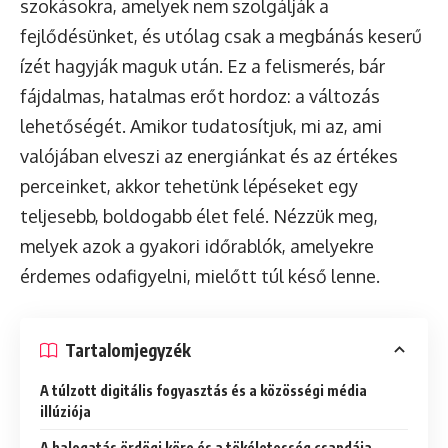
szokásokra, amelyek nem szolgálják a
fejlődésünket, és utólag csak a megbánás keserű
ízét hagyják maguk után. Ez a felismerés, bár
fájdalmas, hatalmas erőt hordoz: a változás
lehetőségét. Amikor tudatosítjuk, mi az, ami
valójában elveszi az energiánkat és az értékes
perceinket, akkor tehetünk lépéseket egy
teljesebb, boldogabb élet felé. Nézzük meg,
melyek azok a gyakori időrablók, amelyekre
érdemes odafigyelni, mielőtt túl késő lenne.
Tartalomjegyzék
A túlzott digitális fogyasztás és a közösségi média
illúziója
A halogatás ördögi köre és a tökéletesség csapdája