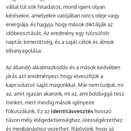
vállal túl sok feladatot, mond igent olyan
kérésekre, amelyekre valójában nincs ideje vagy
energiája, és hagyja, hogy mások diktálják az
időbeosztását. Az eredmény egy túlzsúfolt
naptár, kimerültség, és a saját célok és álmok
elhanyagolása.
Az állandó alkalmazkodás és a mások kedvében
járás azt eredményezi, hogy elveszítjük a
kapcsolatot saját magunkkal. Már nem tudjuk, mi
az, amit igazán akarunk, mi az, ami boldoggá tesz
minket, mert mindig mások igényeire
fókuszálunk. Ez az
identitásvesztés
hosszú
távon mély elégedetlenséghez, ürességérzethez
és megbánáshoz vezethet. Rájövünk, hogy az