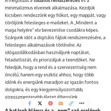
A megoldás a
tudatos rendszerezés
és a
minimalizmus elveinek alkalmazása. Kezdjük
kicsiben: rendezzünk egy fiókot, egy mappát, vagy
töröljünk felesleges e-maileket. A „Mindent a
maga helyére” elv bevezetése csodákra képes.
Szánjunk időt a digitális fájlok rendszerezésére, a
felesleges alkalmazások törlésére. Az
időgazdálkodásban használjunk naptárat,
feladatlistát, és priorizáljuk a teendőket. Ne
feledjük, hogy a rend és a szervezettség nem
öncélú, hanem egy eszköz ahhoz, hogy több
időnk és energiánk maradjon az igazán fontos
dolgokra, és egy kiegyensúlyozottabb,
stresszmentesebb életet élhessünk.
A határok hiánya és a „nem” szó erejének