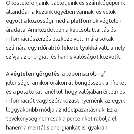
Okostelefonjaink, tabletjeink és számítógépeink
állandóan a kezünk ügyében vannak, és velük
együtt a közösségi média platformok végtelen
áradata. Ami kezdetben a kapcsolattartás és
információszerzés eszköze volt, mára sokak
számára egy
időrabló fekete lyukká
vált, amely
szívja az energiát, és hamis valóságot közvetít.
A
végtelen görgetés
, a „doomscrolling”
jelensége, amikor órákon át böngésszük a híreket
és a posztokat, anélkül, hogy valójában értelmes
információt vagy szórakozást nyernénk, az egyik
leggyakoribb módja az időelpazarlásnak. Ez a
tevékenység nem csak a perceinket rabolja el,
hanem a mentális energiánkat is, gyakran