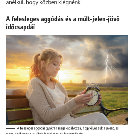
anélkül, hogy közben kiégnénk.
A felesleges aggódás és a múlt-jelen-jövő
időcsapdái
A felesleges aggódás gyakran megakadályozza, hogy élvezzük a jelent, és