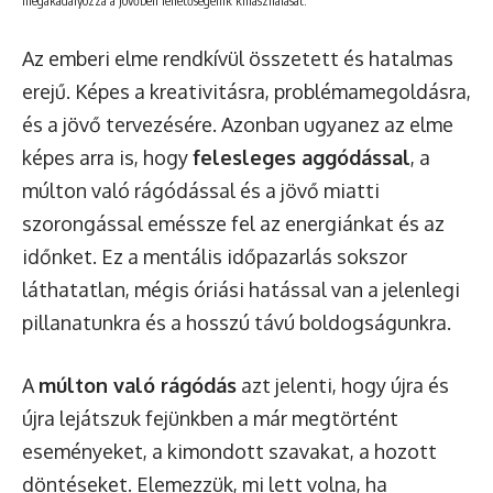
megakadályozza a jövőbeli lehetőségeink kihasználását.
Az emberi elme rendkívül összetett és hatalmas
erejű. Képes a kreativitásra, problémamegoldásra,
és a jövő tervezésére. Azonban ugyanez az elme
képes arra is, hogy
felesleges aggódással
, a
múlton való rágódással és a jövő miatti
szorongással eméssze fel az energiánkat és az
időnket. Ez a mentális időpazarlás sokszor
láthatatlan, mégis óriási hatással van a jelenlegi
pillanatunkra és a hosszú távú boldogságunkra.
A
múlton való rágódás
azt jelenti, hogy újra és
újra lejátszuk fejünkben a már megtörtént
eseményeket, a kimondott szavakat, a hozott
döntéseket. Elemezzük, mi lett volna, ha