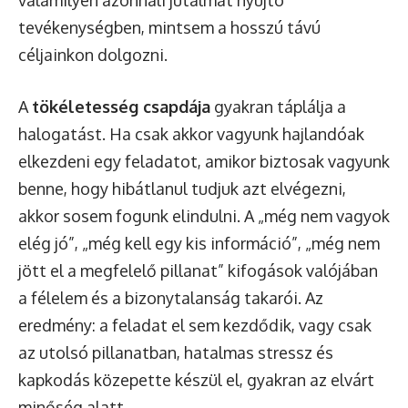
valamilyen azonnali jutalmat nyújtó
tevékenységben, mintsem a hosszú távú
céljainkon dolgozni.
A
tökéletesség csapdája
gyakran táplálja a
halogatást. Ha csak akkor vagyunk hajlandóak
elkezdeni egy feladatot, amikor biztosak vagyunk
benne, hogy hibátlanul tudjuk azt elvégezni,
akkor sosem fogunk elindulni. A „még nem vagyok
elég jó”, „még kell egy kis információ”, „még nem
jött el a megfelelő pillanat” kifogások valójában
a félelem és a bizonytalanság takarói. Az
eredmény: a feladat el sem kezdődik, vagy csak
az utolsó pillanatban, hatalmas stressz és
kapkodás közepette készül el, gyakran az elvárt
minőség alatt.