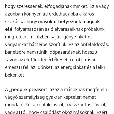
hogy szeressenek, elfogadjanak minket. Ez a vágy
azonban könnyen átfordulhat abba a káros
szokásba, hogy
másokat helyezünk magunk
elé
, folyamatosan az ő elvárásaiknak próbálunk
megfelelni, miközben saját igényeinket és
vágyainkat háttérbe szorítjuk. Ez az önfeláldozás,
bár elsőre nem tűnik időpazarlásnak, hosszú
távon az életünk legértékesebb erőforrásait
emészti fel: az időnket, az energiánkat és a lelki
békénket.
A
„people-pleaser”
, azaz a másoknak megfelelni
vágyó személyiség gyakran képtelen nemet
mondani. Fél a konfliktustól, a visszautasítástól,
vagy attól, hogy csalódást okoz másoknak. Ezért