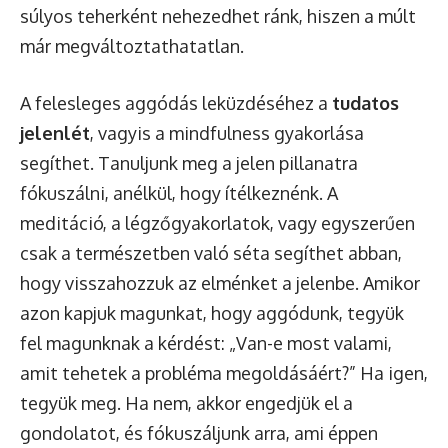
súlyos teherként nehezedhet ránk, hiszen a múlt
már megváltoztathatatlan.
A felesleges aggódás leküzdéséhez a
tudatos
jelenlét
, vagyis a mindfulness gyakorlása
segíthet. Tanuljunk meg a jelen pillanatra
fókuszálni, anélkül, hogy ítélkeznénk. A
meditáció, a légzőgyakorlatok, vagy egyszerűen
csak a természetben való séta segíthet abban,
hogy visszahozzuk az elménket a jelenbe. Amikor
azon kapjuk magunkat, hogy aggódunk, tegyük
fel magunknak a kérdést: „Van-e most valami,
amit tehetek a probléma megoldásáért?” Ha igen,
tegyük meg. Ha nem, akkor engedjük el a
gondolatot, és fókuszáljunk arra, ami éppen