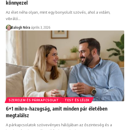
könnyezel
Az élet néha olyan, mint egy bonyolult szövés, ahol a vidám,
vibráló
…
Balogh Nóra
április 3, 2026
SZERELEM ÉS PÁRKAPCSOLAT
TEST ÉS LÉLEK
6+1 mikro-hazugság, amit minden pár életében
megtalálsz
A párkapcsolatok szövevényes hálójában az őszinteség és a