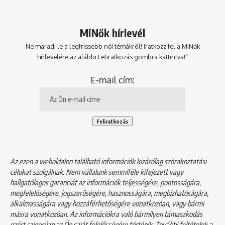
MiNők hírlevél
Ne maradj le a legfrissebb női témákról! Iratkozz fel a MiNők
hírlevelére az alábbi Feliratkozás gombra kattintva!"
E-mail cím:
Az ezen a weboldalon található információk kizárólag szórakoztatási
célokat szolgálnak. Nem vállalunk semmiféle kifejezett vagy
hallgatólagos garanciát az információk teljességére, pontosságára,
megfelelőségére, jogszerűségére, hasznosságára, megbízhatóságára,
alkalmasságára vagy hozzáférhetőségére vonatkozóan, vagy bármi
másra vonatkozóan. Az információkra való bármilyen támaszkodás
ezért szigorúan az Ön saját felelősségére történik. További feltételek a