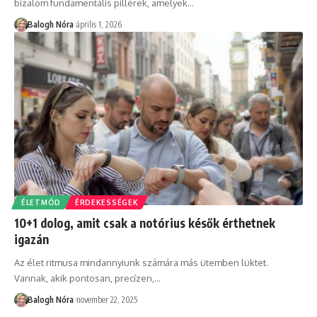
bizalom fundamentális pillérek, amelyek
…
Balogh Nóra
április 1, 2026
ÉLETMÓD
ÉRDEKESSÉGEK
10+1 dolog, amit csak a notórius késők érthetnek
igazán
Az élet ritmusa mindannyiunk számára más ütemben lüktet.
Vannak, akik pontosan, precízen,
…
Balogh Nóra
november 22, 2025