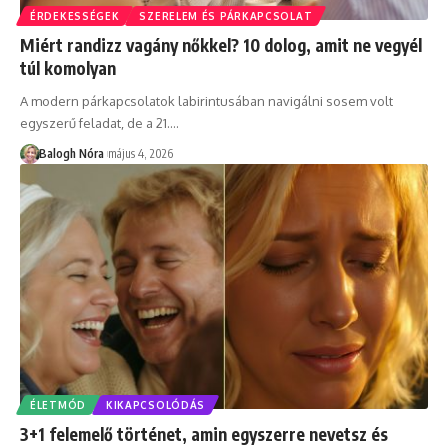
ÉRDEKESSÉGEK
SZERELEM ÉS PÁRKAPCSOLAT
Miért randizz vagány nőkkel? 10 dolog, amit ne vegyél
túl komolyan
A modern párkapcsolatok labirintusában navigálni sosem volt
egyszerű feladat, de a 21.
…
Balogh Nóra
május 4, 2026
ÉLETMÓD
KIKAPCSOLÓDÁS
3+1 felemelő történet, amin egyszerre nevetsz és