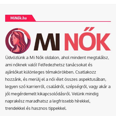
MiNők.hu
Üdvözlünk a Mi Nők oldalon, ahol mindent megtalálsz,
ami nőknek való! Felfedezhetsz tanácsokat és
ajánlókat különleges témakörökben. Csatlakozz
hozzánk, és merülj el a női élet összes aspektusában,
legyen szó karrierről, családról, szépségről, vagy akár a
jól megérdemelt kikapcsolódásról. Velünk mindig
naprakész maradhatsz a legfrissebb hírekkel,
trendekkel és hasznos tippekkel.