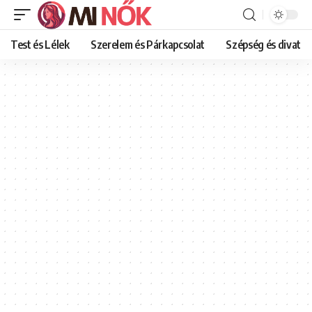
Test és Lélek
Szerelem és Párkapcsolat
Szépség és divat