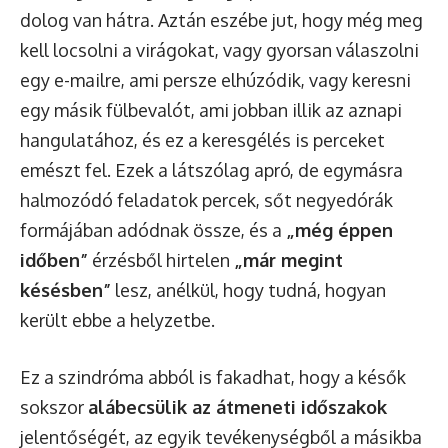
dolog van hátra. Aztán eszébe jut, hogy még meg
kell locsolni a virágokat, vagy gyorsan válaszolni
egy e-mailre, ami persze elhúzódik, vagy keresni
egy másik fülbevalót, ami jobban illik az aznapi
hangulatához, és ez a keresgélés is perceket
emészt fel. Ezek a látszólag apró, de egymásra
halmozódó feladatok percek, sőt negyedórák
formájában adódnak össze, és a
„még éppen
időben”
érzésből hirtelen
„már megint
késésben”
lesz, anélkül, hogy tudná, hogyan
került ebbe a helyzetbe.
Ez a szindróma abból is fakadhat, hogy a késők
sokszor
alábecsülik az átmeneti időszakok
jelentőségét, az egyik tevékenységből a másikba