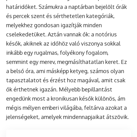
határidőket. Számukra a naptárban bejelölt órák
és percek szent és sérthetetlen kategóriák,
melyekhez gondosan igazítják minden
cselekedetüket. Aztán vannak ők: a notórius
késők, akiknek az időhöz való viszonya sokkal
inkább egy rugalmas, folyékony fogalom,
semmint egy merev, megmásíthatatlan keret. Ez
a belső óra, ami másképp ketyeg, számos olyan
tapasztalatot és érzést hoz magával, amit csak
ők érthetnek igazán. Mélyebb bepillantást
engedünk most a kronikusan késők különös, ám
mégis mélyen emberi világába, feltárva azokat a
jelenségeket, amelyek mindennapjaikat átszövik.