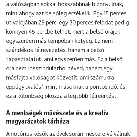
a valóságban sokkal hosszabbnak bizonyulnak,
mint ahogy azt belsőleg érzékelik. Egy 15 perces
út valójában 25 perc, egy 30 perces feladat pedig
könnyen 45 percbe telhet, mert a belső órájuk
egyszerűen más tempóban ketyeg. Ez nem
szándékos félrevezetés, hanem a belső
tapasztalatuk, ami egyszerűen más. Ez a belső
óra nem rosszindulatból téved, hanem egy
másfajta valóságot közvetít, ami számukra
éppúgy „valós”, mint másoknak a pontos idő, és
ez a különbség okozza a legtöbb félreértést.
A mentségek művészete és a kreatív
magyarázatok tárháza
A notórius késők az évek során mestereivé válnak