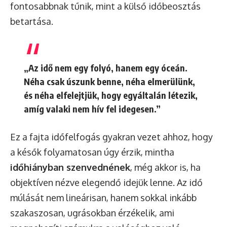
fontosabbnak tűnik, mint a külső időbeosztás
betartása.
„Az idő nem egy folyó, hanem egy óceán.
Néha csak úszunk benne, néha elmerülünk,
és néha elfelejtjük, hogy egyáltalán létezik,
amíg valaki nem hív fel idegesen.”
Ez a fajta időfelfogás gyakran vezet ahhoz, hogy
a késők folyamatosan úgy érzik, mintha
időhiányban szenvednének
, még akkor is, ha
objektíven nézve elegendő idejük lenne. Az idő
múlását nem lineárisan, hanem sokkal inkább
szakaszosan, ugrásokban érzékelik, ami