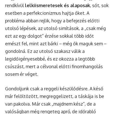
rendkívül
lelkiismeretesek és alaposak
, sőt, sok
esetben a perfekcionizmus hajtja őket. A
probléma abban rejlik, hogy a befejezés előtti
utolsó lépések, az utolsó simítások, a „csak még
ezt az egy dolgot” érzése sokkal több időt
emészt fel, mint azt bárki – még ők maguk sem –
gondolná. Ez az utolsó szakasz válik a
legidőigényesebbé, és ez okozza a legtöbb
csúszást, mert a célvonal előtti finomhangolás
sosem ér véget.
Gondoljunk csak a reggeli készülődésre. A késő
már felöltözött, megreggelizett, a táskája is be
van pakolva. Már csak „majdnem kész”, de a
valóságban még rengeteg apró, de időrabló