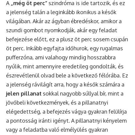
A
„még öt perc”
szindróma is ide tartozik, és ez
a jelenség talán a leginkább ikonikus a késők
világában. Akár az ágyban ébredéskor, amikor a
szundi gombot nyomkodják, akár egy feladat
befejezése előtt, ez a plusz öt perc sosem csupán
öt perc. Inkább egyfajta időhurok, egy rugalmas
pufferzóna, ami valahogy mindig hosszabbra
nyúlik, mint amennyire eredetileg gondolták, és
észrevétlenül olvad bele a következő félórába. Ez
a jelenség rávilágít arra, hogy a késők számára a
jelen pillanat
sokkal nagyobb súllyal bír, mint a
jövőbeli következmények, és a pillanatnyi
elégedettség, a befejezés vágya gyakran felülírja
a pontosság iránti igényt. A pillanatnyi kényelem
vagy a feladatba való elmélyülés gyakran