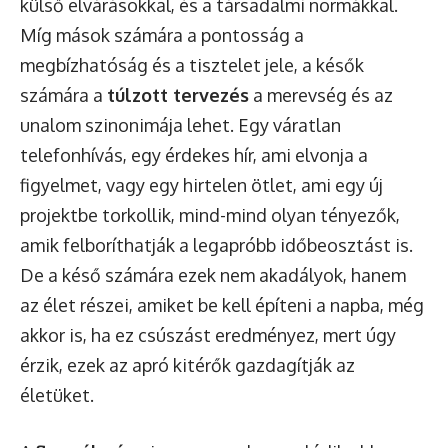
külső elvárásokkal, és a társadalmi normákkal.
Míg mások számára a pontosság a
megbízhatóság és a tisztelet jele, a késők
számára a
túlzott tervezés
a merevség és az
unalom szinonimája lehet. Egy váratlan
telefonhívás, egy érdekes hír, ami elvonja a
figyelmet, vagy egy hirtelen ötlet, ami egy új
projektbe torkollik, mind-mind olyan tényezők,
amik felboríthatják a legapróbb időbeosztást is.
De a késő számára ezek nem akadályok, hanem
az élet részei, amiket be kell építeni a napba, még
akkor is, ha ez csúszást eredményez, mert úgy
érzik, ezek az apró kitérők gazdagítják az
életüket.