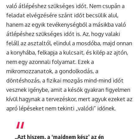
való átlépéshez szükséges időt. Nem csupán a
feladat elvégzésére szánt időt becsülik alul,
hanem az egyik tevékenységből a másikba való
átlépéshez szükséges időt is. Az, hogy valaki
feláll az asztaltól, elindul a mosdóba, majd onnan
a konyhába, felkapja a kulcsait, és kilép az ajtón,
nem egy azonnali folyamat. Ezek a
mikromozzanatok, a gondolkodás, a
döntéshozás, a fizikai mozgás mind-mind időt
vesznek igénybe, amit a késők gyakran figyelmen
kívül hagynak a tervezéskor, mert agyuk ezeket az
apró lépéseket nem tekinti „valódi” időnek.
„Azt hiszem, a ‘majdnem kész’ az én