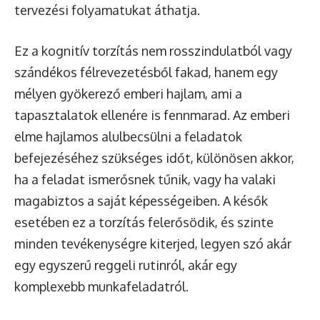
tervezési folyamatukat áthatja.
Ez a kognitív torzítás nem rosszindulatból vagy
szándékos félrevezetésből fakad, hanem egy
mélyen gyökerező emberi hajlam, ami a
tapasztalatok ellenére is fennmarad. Az emberi
elme hajlamos alulbecsülni a feladatok
befejezéséhez szükséges időt, különösen akkor,
ha a feladat ismerősnek tűnik, vagy ha valaki
magabiztos a saját képességeiben. A késők
esetében ez a torzítás felerősödik, és szinte
minden tevékenységre kiterjed, legyen szó akár
egy egyszerű reggeli rutinról, akár egy
komplexebb munkafeladatról.