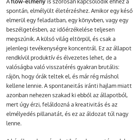
A
flow-élmény
is szorosan kapcsolódik ehhez a
spontán, elmélyült életérzéshez. Amikor egy késő
elmerül egy feladatban, egy könyvben, vagy egy
beszélgetésben, az időérzékelése teljesen
megszűnik. A külső világ eltörpül, és csak a
jelenlegi tevékenységre koncentrál. Ez az állapot
rendkívül produktív és élvezetes lehet, de a
valóságba való visszatérés gyakran brutális:
rájön, hogy órák teltek el, és már rég máshol
kellene lennie. A spontaneitás iránti hajlam miatt
azonban nehezen szakad ki ebből az állapotból,
mert úgy érzi, feláldozná a kreativitás és az
elmélyedés pillanatát, és ez az áldozat túl nagy
lenne.