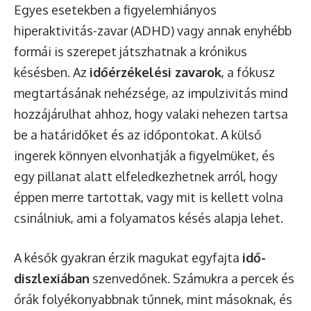
Egyes esetekben a figyelemhiányos
hiperaktivitás-zavar (ADHD) vagy annak enyhébb
formái is szerepet játszhatnak a krónikus
késésben. Az
időérzékelési zavarok
, a fókusz
megtartásának nehézsége, az impulzivitás mind
hozzájárulhat ahhoz, hogy valaki nehezen tartsa
be a határidőket és az időpontokat. A külső
ingerek könnyen elvonhatják a figyelmüket, és
egy pillanat alatt elfeledkezhetnek arról, hogy
éppen merre tartottak, vagy mit is kellett volna
csinálniuk, ami a folyamatos késés alapja lehet.
A késők gyakran érzik magukat egyfajta
idő-
diszlexiában
szenvedőnek. Számukra a percek és
órák folyékonyabbnak tűnnek, mint másoknak, és