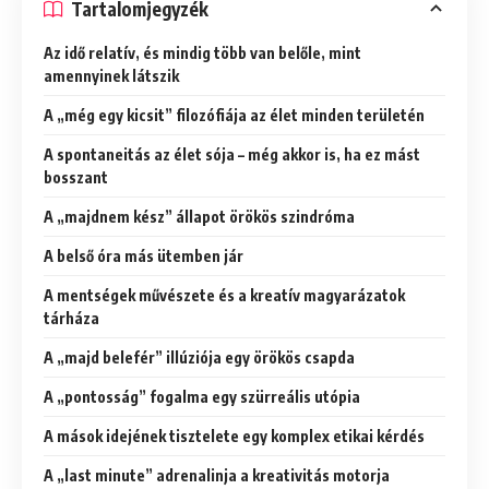
Tartalomjegyzék
Az idő relatív, és mindig több van belőle, mint
amennyinek látszik
A „még egy kicsit” filozófiája az élet minden területén
A spontaneitás az élet sója – még akkor is, ha ez mást
bosszant
A „majdnem kész” állapot örökös szindróma
A belső óra más ütemben jár
A mentségek művészete és a kreatív magyarázatok
tárháza
A „majd belefér” illúziója egy örökös csapda
A „pontosság” fogalma egy szürreális utópia
A mások idejének tisztelete egy komplex etikai kérdés
A „last minute” adrenalinja a kreativitás motorja