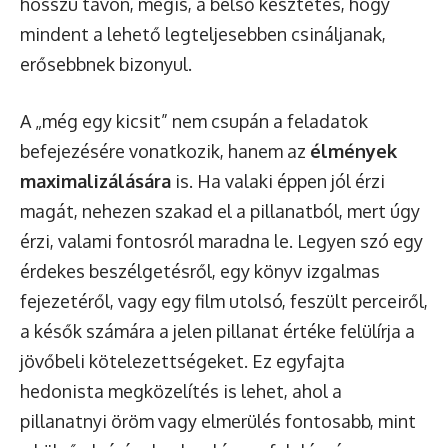
hosszú távon, mégis, a belső késztetés, hogy
mindent a lehető legteljesebben csináljanak,
erősebbnek bizonyul.
A „még egy kicsit” nem csupán a feladatok
befejezésére vonatkozik, hanem az
élmények
maximalizálására
is. Ha valaki éppen jól érzi
magát, nehezen szakad el a pillanatból, mert úgy
érzi, valami fontosról maradna le. Legyen szó egy
érdekes beszélgetésről, egy könyv izgalmas
fejezetéről, vagy egy film utolsó, feszült perceiről,
a késők számára a jelen pillanat értéke felülírja a
jövőbeli kötelezettségeket. Ez egyfajta
hedonista megközelítés is lehet, ahol a
pillanatnyi öröm vagy elmerülés fontosabb, mint