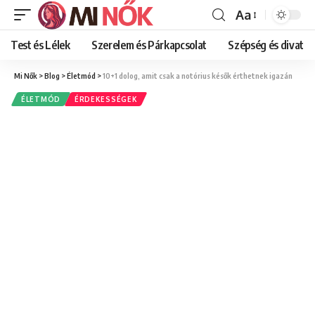
Aa
Font
Resizer
Test és Lélek
Szerelem és Párkapcsolat
Szépség és divat
Mi Nők
>
Blog
>
Életmód
>
10+1 dolog, amit csak a notórius késők érthetnek igazán
ÉLETMÓD
ÉRDEKESSÉGEK