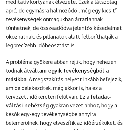
meditatív kortyának élvezete. Ezek a látszólag
apró, de egymásra halmozódó „még egy kicsit”
tevékenységek önmagukban ártatlannak
tűnhetnek, de összeadódva jelentős késedelmet
okozhatnak, és pillanatok alatt felboríthatják a
legprecízebb időbeosztást is.
A probléma gyökere abban rejlik, hogy nehezen
tudnak
átváltani egyik tevékenységből a
másikba
. A megszakítás helyett inkább befejezik,
amibe belekezdtek, még akkor is, ha ez a
tervezett időkereten felül van. Ez a
feladat-
váltási nehézség
gyakran vezet ahhoz, hogy a
késők egy-egy tevékenységbe annyira
belemerülnek, hogy elveszítik az időérzéküket, és