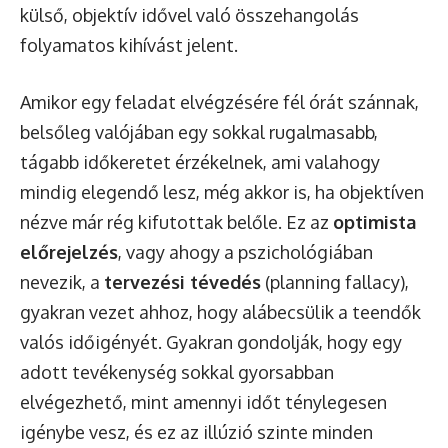
külső, objektív idővel való összehangolás
folyamatos kihívást jelent.
Amikor egy feladat elvégzésére fél órát szánnak,
belsőleg valójában egy sokkal rugalmasabb,
tágabb időkeretet érzékelnek, ami valahogy
mindig elegendő lesz, még akkor is, ha objektíven
nézve már rég kifutottak belőle. Ez az
optimista
előrejelzés
, vagy ahogy a pszichológiában
nevezik, a
tervezési tévedés
(planning fallacy),
gyakran vezet ahhoz, hogy alábecsülik a teendők
valós időigényét. Gyakran gondolják, hogy egy
adott tevékenység sokkal gyorsabban
elvégezhető, mint amennyi időt ténylegesen
igénybe vesz, és ez az illúzió szinte minden