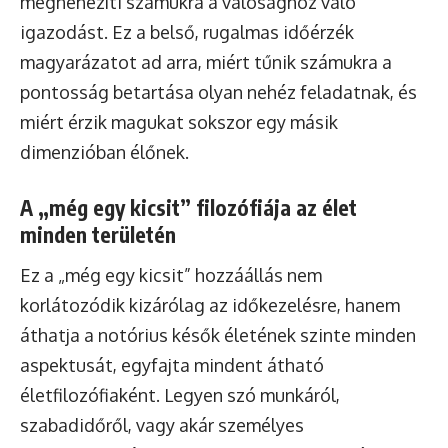
megnehezíti számukra a valósághoz való
igazodást. Ez a belső, rugalmas időérzék
magyarázatot ad arra, miért tűnik számukra a
pontosság betartása olyan nehéz feladatnak, és
miért érzik magukat sokszor egy másik
dimenzióban élőnek.
A „még egy kicsit” filozófiája az élet
minden területén
Ez a „még egy kicsit” hozzáállás nem
korlátozódik kizárólag az időkezelésre, hanem
áthatja a notórius késők életének szinte minden
aspektusát, egyfajta mindent átható
életfilozófiaként. Legyen szó munkáról,
szabadidőről, vagy akár személyes