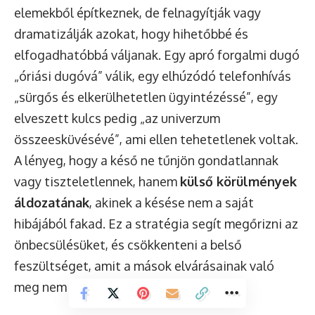
elemekből építkeznek, de felnagyítják vagy
dramatizálják azokat, hogy hihetőbbé és
elfogadhatóbbá váljanak. Egy apró forgalmi dugó
„óriási dugóvá” válik, egy elhúzódó telefonhívás
„sürgős és elkerülhetetlen ügyintézéssé”, egy
elveszett kulcs pedig „az univerzum
összeesküvésévé”, ami ellen tehetetlenek voltak.
A lényeg, hogy a késő ne tűnjön gondatlannak
vagy tiszteletlennek, hanem
külső körülmények
áldozatának
, akinek a késése nem a saját
hibájából fakad. Ez a stratégia segít megőrizni az
önbecsülésüket, és csökkenteni a belső
feszültséget, amit a mások elvárásainak való
meg nem felelés okoz.