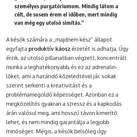
személyes purgatóriumom. Mindig látom a
célt, de sosem érem el időben, mert mindig
van még egy utolsó simítás.”
A késők számára a „majdnem kész” állapot
egyfajta
produktív káosz
érzetét is adhatja. Úgy
érzik, az utolsó pillanatban végzett, koncentrált
munka a leghatékonyabb, és ez az adrenalin-
löket, ami a határidő közeledtével jár, sokak
szerint serkenti a kreativitást és a
problémamegoldó képességet. Azonban ez a
megközelítés gyakran a stressz és a kapkodás
árán valósul meg, ami hosszú távon kimerítő
lehet, és nem mindig garantálja a legjobb
minőséget. Mégis, a késők belsőleg úgy