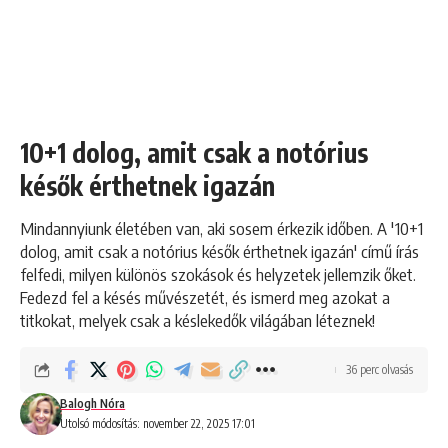
10+1 dolog, amit csak a notórius
késők érthetnek igazán
Mindannyiunk életében van, aki sosem érkezik időben. A '10+1
dolog, amit csak a notórius késők érthetnek igazán' című írás
felfedi, milyen különös szokások és helyzetek jellemzik őket.
Fedezd fel a késés művészetét, és ismerd meg azokat a
titkokat, melyek csak a késlekedők világában léteznek!
36 perc olvasás
Balogh Nóra
Utolsó módosítás: november 22, 2025 17:01