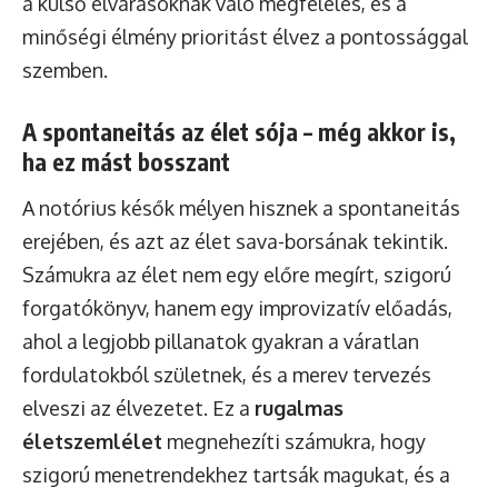
a külső elvárásoknak való megfelelés, és a
minőségi élmény prioritást élvez a pontossággal
szemben.
A spontaneitás az élet sója – még akkor is,
ha ez mást bosszant
A notórius késők mélyen hisznek a spontaneitás
erejében, és azt az élet sava-borsának tekintik.
Számukra az élet nem egy előre megírt, szigorú
forgatókönyv, hanem egy improvizatív előadás,
ahol a legjobb pillanatok gyakran a váratlan
fordulatokból születnek, és a merev tervezés
elveszi az élvezetet. Ez a
rugalmas
életszemlélet
megnehezíti számukra, hogy
szigorú menetrendekhez tartsák magukat, és a