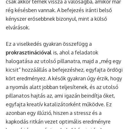
csak akkor térnek vissza a valóságba, amikor már
rég késésben vannak. A befejezés iránti belső
kényszer erősebbnek bizonyul, mint a külső
elvárások.
Ez a viselkedés gyakran összefügg a
prokrasztinációval
is, ahol a feladatok
halogatása az utolsó pillanatra, majd a „még egy
kicsit” hozzáállás a befejezéshez, egyfajta ördögi
kört eredményez. A késők gyakran úgy érzik, hogy
a nyomás alatt jobban teljesítenek, és az utolsó
pillanatos hajtás az, ami igazán beindítja őket,
egyfajta kreatív katalizátorként működve. Ez
azonban egy illúzió, hiszen a stressz és a
kapkodás ritkán vezet optimális eredményre