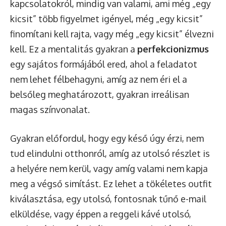
kapcsolatokról, mindig van valami, ami még „egy
kicsit” több figyelmet igényel, még „egy kicsit”
finomítani kell rajta, vagy még „egy kicsit” élvezni
kell. Ez a mentalitás gyakran a
perfekcionizmus
egy sajátos formájából ered, ahol a feladatot
nem lehet félbehagyni, amíg az nem éri el a
belsőleg meghatározott, gyakran irreálisan
magas színvonalat.
Gyakran előfordul, hogy egy késő úgy érzi, nem
tud elindulni otthonról, amíg az utolsó részlet is
a helyére nem kerül, vagy amíg valami nem kapja
meg a végső simítást. Ez lehet a tökéletes outfit
kiválasztása, egy utolsó, fontosnak tűnő e-mail
elküldése, vagy éppen a reggeli kávé utolsó,