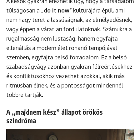
A késők gyakran érezhetik úgy, hogy a társadalom
túlságosan a
„do it now”
kultúrájára épül, ami
nem hagy teret a lassúságnak, az elmélyedésnek,
vagy éppen a váratlan fordulatoknak. Számukra a
rugalmasság nem lustaság, hanem egyfajta
ellenállás a modern élet rohanó tempójával
szemben, egyfajta belső forradalom. Ez a belső
szabadságvágy azonban gyakran félreértésekhez
és konfliktusokhoz vezethet azokkal, akik más
ritmusban élnek, és a pontosságot mindennél
többre tartják.
A „majdnem kész” állapot örökös
szindróma