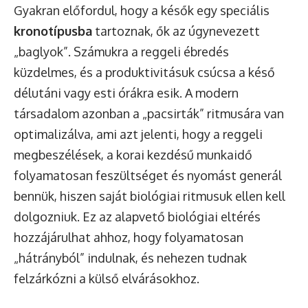
Gyakran előfordul, hogy a késők egy speciális
kronotípusba
tartoznak, ők az úgynevezett
„baglyok”. Számukra a reggeli ébredés
küzdelmes, és a produktivitásuk csúcsa a késő
délutáni vagy esti órákra esik. A modern
társadalom azonban a „pacsirták” ritmusára van
optimalizálva, ami azt jelenti, hogy a reggeli
megbeszélések, a korai kezdésű munkaidő
folyamatosan feszültséget és nyomást generál
bennük, hiszen saját biológiai ritmusuk ellen kell
dolgozniuk. Ez az alapvető biológiai eltérés
hozzájárulhat ahhoz, hogy folyamatosan
„hátrányból” indulnak, és nehezen tudnak
felzárkózni a külső elvárásokhoz.