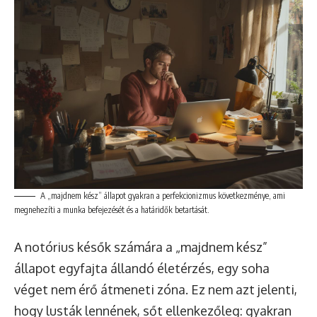
A „majdnem kész” állapot gyakran a perfekcionizmus következménye, ami
megnehezíti a munka befejezését és a határidők betartását.
A notórius késők számára a „majdnem kész”
állapot egyfajta állandó életérzés, egy soha
véget nem érő átmeneti zóna. Ez nem azt jelenti,
hogy lusták lennének, sőt ellenkezőleg: gyakran