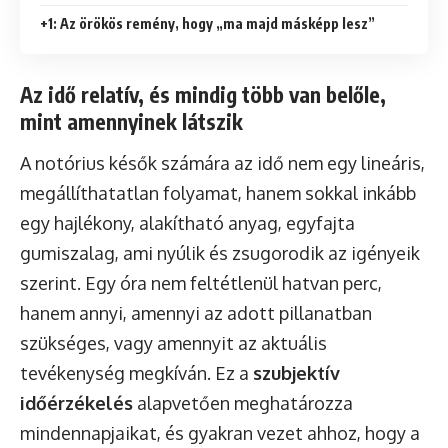
+1: Az örökös remény, hogy „ma majd másképp lesz”
Az idő relatív, és mindig több van belőle,
mint amennyinek látszik
A notórius késők számára az idő nem egy lineáris,
megállíthatatlan folyamat, hanem sokkal inkább
egy hajlékony, alakítható anyag, egyfajta
gumiszalag, ami nyúlik és zsugorodik az igényeik
szerint. Egy óra nem feltétlenül hatvan perc,
hanem annyi, amennyi az adott pillanatban
szükséges, vagy amennyit az aktuális
tevékenység megkíván. Ez a
szubjektív
időérzékelés
alapvetően meghatározza
mindennapjaikat, és gyakran vezet ahhoz, hogy a