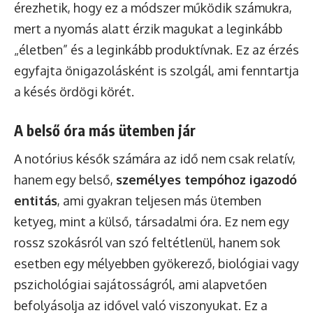
érezhetik, hogy ez a módszer működik számukra,
mert a nyomás alatt érzik magukat a leginkább
„életben” és a leginkább produktívnak. Ez az érzés
egyfajta önigazolásként is szolgál, ami fenntartja
a késés ördögi körét.
A belső óra más ütemben jár
A notórius késők számára az idő nem csak relatív,
hanem egy belső,
személyes tempóhoz igazodó
entitás
, ami gyakran teljesen más ütemben
ketyeg, mint a külső, társadalmi óra. Ez nem egy
rossz szokásról van szó feltétlenül, hanem sok
esetben egy mélyebben gyökerező, biológiai vagy
pszichológiai sajátosságról, ami alapvetően
befolyásolja az idővel való viszonyukat. Ez a