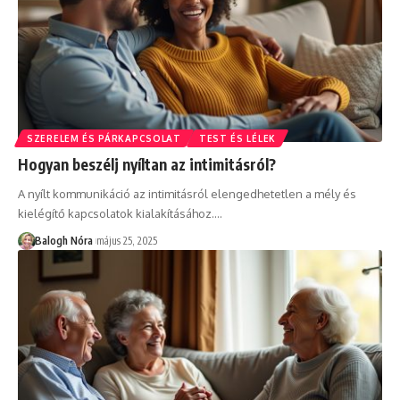
SZERELEM ÉS PÁRKAPCSOLAT
TEST ÉS LÉLEK
Hogyan beszélj nyíltan az intimitásról?
A nyílt kommunikáció az intimitásról elengedhetetlen a mély és
kielégítő kapcsolatok kialakításához.
…
Balogh Nóra
május 25, 2025