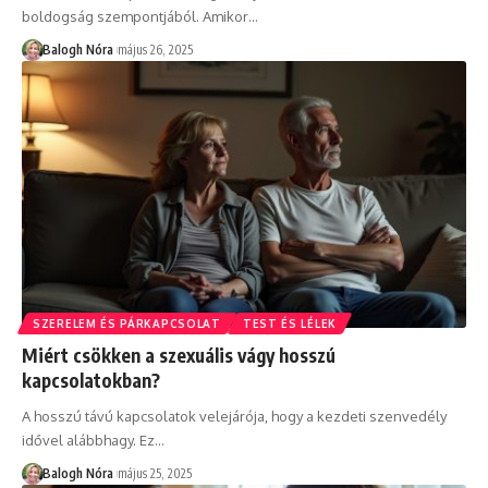
boldogság szempontjából. Amikor
…
Balogh Nóra
május 26, 2025
SZERELEM ÉS PÁRKAPCSOLAT
TEST ÉS LÉLEK
Miért csökken a szexuális vágy hosszú
kapcsolatokban?
A hosszú távú kapcsolatok velejárója, hogy a kezdeti szenvedély
idővel alábbhagy. Ez
…
Balogh Nóra
május 25, 2025