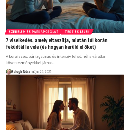
SZERELEM ÉS PÁRKAPCSOLAT
TEST ÉS LÉLEK
7 viselkedés, amely eltaszítja, miután túl korán
feküdtél le vele (és hogyan kerüld el őket)
A korai szex, bár izgalmas és intenzív lehet, néha váratlan
következményekkel járhat.
…
Balogh Nóra
május 26, 2025