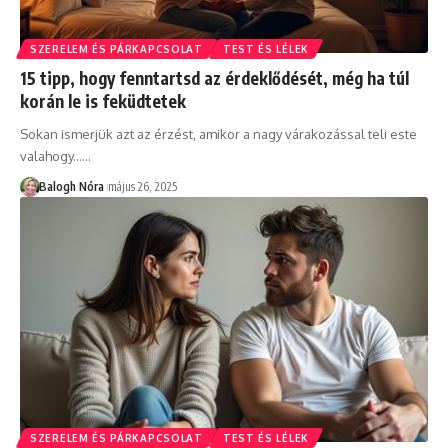
SZERELEM ÉS PÁRKAPCSOLAT
TEST ÉS LÉLEK
15 tipp, hogy fenntartsd az érdeklődését, még ha túl
korán le is feküdtetek
Sokan ismerjük azt az érzést, amikor a nagy várakozással teli este
valahogy...
…
Balogh Nóra
május 26, 2025
SZERELEM ÉS PÁRKAPCSOLAT
TEST ÉS LÉLEK