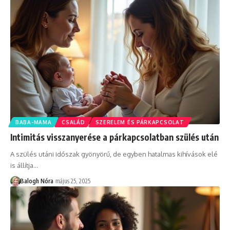
BABA-MAMA
CSALÁD
SZERELEM ÉS PÁRKAPCSOLAT
Intimitás visszanyerése a párkapcsolatban szülés után
A szülés utáni időszak gyönyörű, de egyben hatalmas kihívások elé
is állítja
…
Balogh Nóra
május 25, 2025