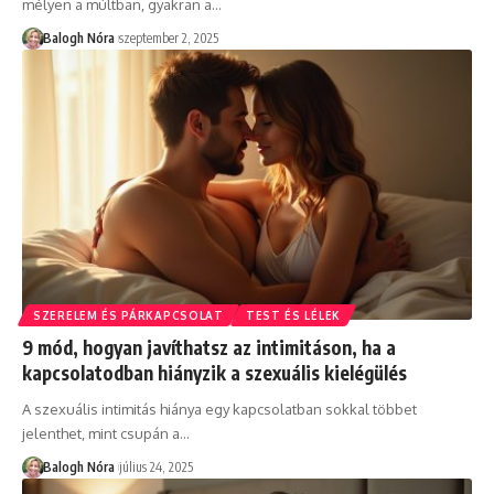
mélyen a múltban, gyakran a
…
Balogh Nóra
szeptember 2, 2025
SZERELEM ÉS PÁRKAPCSOLAT
TEST ÉS LÉLEK
9 mód, hogyan javíthatsz az intimitáson, ha a
kapcsolatodban hiányzik a szexuális kielégülés
A szexuális intimitás hiánya egy kapcsolatban sokkal többet
jelenthet, mint csupán a
…
Balogh Nóra
július 24, 2025