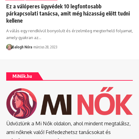
Ez a válóperes ügyvédek 10 legfontosabb
párkapcsolati tanácsa, amit még házasság előtt tudni
kellene
A válás egy rendkívül bonyolult és érzelmileg megterhelő folyamat,
amely gyakran az
…
Balogh Nóra
március 28, 2023
MiNők.hu
Üdvözlünk a Mi Nők oldalon, ahol mindent megtalálsz,
ami nőknek való! Felfedezhetsz tanácsokat és