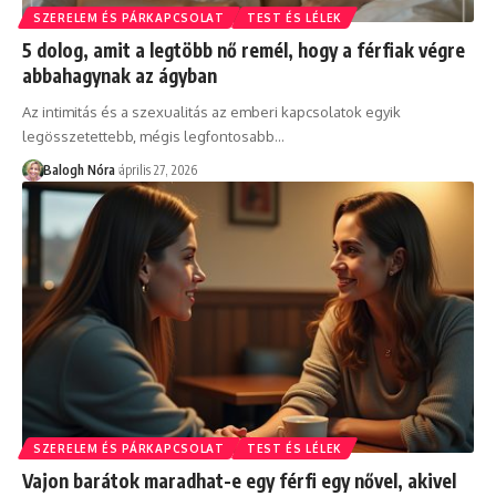
SZERELEM ÉS PÁRKAPCSOLAT
TEST ÉS LÉLEK
5 dolog, amit a legtöbb nő remél, hogy a férfiak végre
abbahagynak az ágyban
Az intimitás és a szexualitás az emberi kapcsolatok egyik
legösszetettebb, mégis legfontosabb
…
Balogh Nóra
április 27, 2026
SZERELEM ÉS PÁRKAPCSOLAT
TEST ÉS LÉLEK
Vajon barátok maradhat-e egy férfi egy nővel, akivel