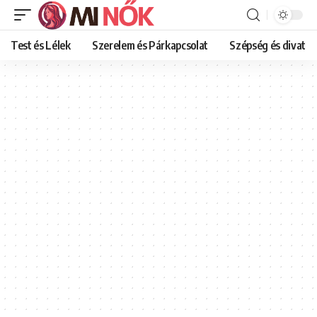
Test és Lélek
Szerelem és Párkapcsolat
Szépség és divat