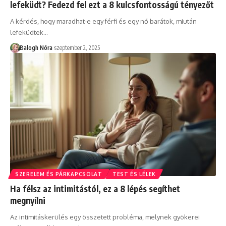
lefeküdt? Fedezd fel ezt a 8 kulcsfontosságú tényezőt
A kérdés, hogy maradhat-e egy férfi és egy nő barátok, miután
lefeküdtek
…
Balogh Nóra
szeptember 2, 2025
SZERELEM ÉS PÁRKAPCSOLAT
TEST ÉS LÉLEK
Ha félsz az intimitástól, ez a 8 lépés segíthet
megnyílni
Az intimitáskerülés egy összetett probléma, melynek gyökerei