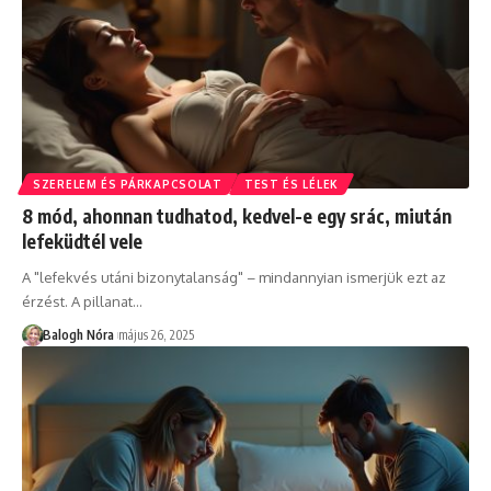
SZERELEM ÉS PÁRKAPCSOLAT
TEST ÉS LÉLEK
8 mód, ahonnan tudhatod, kedvel-e egy srác, miután
lefeküdtél vele
A "lefekvés utáni bizonytalanság" – mindannyian ismerjük ezt az
érzést. A pillanat
…
Balogh Nóra
május 26, 2025