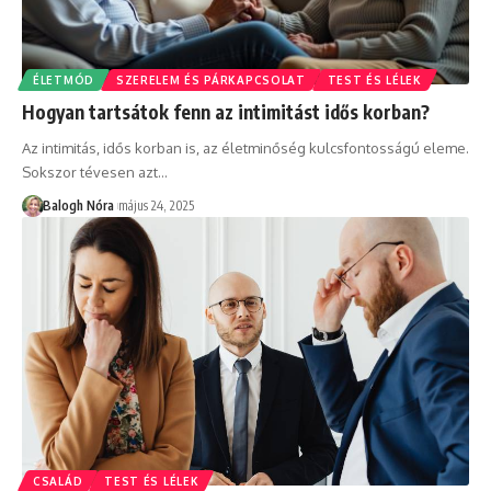
ÉLETMÓD
SZERELEM ÉS PÁRKAPCSOLAT
TEST ÉS LÉLEK
Hogyan tartsátok fenn az intimitást idős korban?
Az intimitás, idős korban is, az életminőség kulcsfontosságú eleme.
Sokszor tévesen azt
…
Balogh Nóra
május 24, 2025
CSALÁD
TEST ÉS LÉLEK