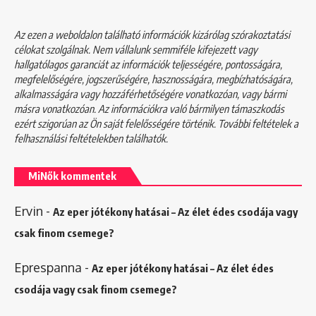
Az ezen a weboldalon található információk kizárólag szórakoztatási
célokat szolgálnak. Nem vállalunk semmiféle kifejezett vagy
hallgatólagos garanciát az információk teljességére, pontosságára,
megfelelőségére, jogszerűségére, hasznosságára, megbízhatóságára,
alkalmasságára vagy hozzáférhetőségére vonatkozóan, vagy bármi
másra vonatkozóan. Az információkra való bármilyen támaszkodás
ezért szigorúan az Ön saját felelősségére történik. További feltételek a
felhasználási feltételekben
találhatók.
MiNők kommentek
Ervin
-
Az eper jótékony hatásai – Az élet édes csodája vagy
csak finom csemege?
Eprespanna
-
Az eper jótékony hatásai – Az élet édes
csodája vagy csak finom csemege?