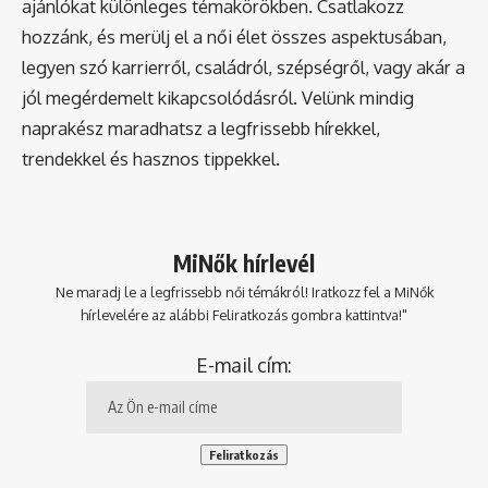
ajánlókat különleges témakörökben. Csatlakozz
hozzánk, és merülj el a női élet összes aspektusában,
legyen szó karrierről, családról, szépségről, vagy akár a
jól megérdemelt kikapcsolódásról. Velünk mindig
naprakész maradhatsz a legfrissebb hírekkel,
trendekkel és hasznos tippekkel.
MiNők hírlevél
Ne maradj le a legfrissebb női témákról! Iratkozz fel a MiNők
hírlevelére az alábbi Feliratkozás gombra kattintva!"
E-mail cím: