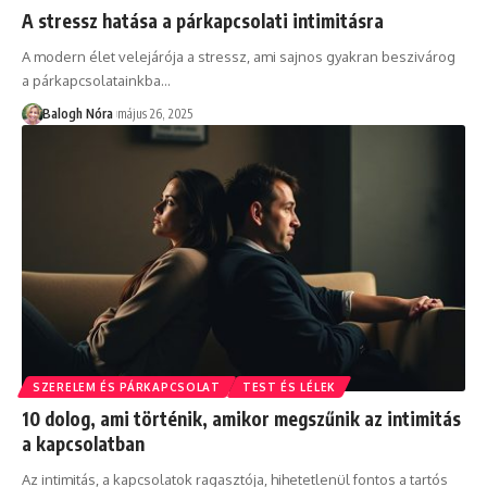
A stressz hatása a párkapcsolati intimitásra
A modern élet velejárója a stressz, ami sajnos gyakran beszivárog
a párkapcsolatainkba
…
Balogh Nóra
május 26, 2025
SZERELEM ÉS PÁRKAPCSOLAT
TEST ÉS LÉLEK
10 dolog, ami történik, amikor megszűnik az intimitás
a kapcsolatban
Az intimitás, a kapcsolatok ragasztója, hihetetlenül fontos a tartós