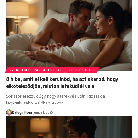
SZERELEM ÉS PÁRKAPCSOLAT
TEST ÉS LÉLEK
8 hiba, amit el kell kerülnöd, ha azt akarod, hogy
elköteleződjön, miután lefeküdtél vele
Sokszor érezzük úgy, hogy a lefekvés utáni időszak a
legkritikusabb. Valóban, ekkor
…
Balogh Nóra
június 1, 2025