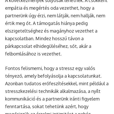
A következmények súlyosak lehetnek. A csökkent
empátia és megértés oda vezethet, hogy a
partnerünk úgy érzi, nem látják, nem hallják, nem
értik meg őt. A támogatás hiánya pedig
elszigeteltséghez és magányhoz vezethet a
kapcsolatban. Mindez hosszú távon a
párkapcsolat elhidegüléséhez, sőt, akár a
felbomlásához is vezethet.
Fontos felismerni, hogy a stressz egy valós
tényező, amely befolyásolja a kapcsolatunkat.
Azonban tudatos erőfeszítésekkel, mint például a
stresszkezelési technikák alkalmazása, a nyílt
kommunikáció és a partnerünk iránti figyelem
fenntartása, sokat tehetünk azért, hogy
megőrizzük az érzelmi intimitást a nehéz