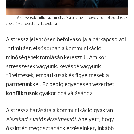
A stressz csökkentheti az empátiát és a türelmet, fokozva a konfliktusokat és az
elkerülő viselkedést a párkapcsolatban.
A stressz jelentősen befolyásolja a párkapcsolati
intimitást, elsősorban a kommunikáció
minőségének romlásán keresztül. Amikor
stresszesek vagyunk, kevésbé vagyunk
türelmesek, empatikusak és figyelmesek a
partnerünkkel. Ez pedig egyenesen vezethet
konfliktusok
gyakoribbá válásához.
A stressz hatására a kommunikáció gyakran
elszakad a valós érzelmektől
. Ahelyett, hogy
őszintén megosztanánk érzéseinket, inkább