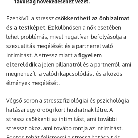
távolság növekedéséhez vezet.
Ezenkívül a stressz
csökkentheti az önbizalmat
és a testképet
. Ez különösen a nők esetében
lehet problémás, mivel negatívan befolyásolja a
szexualitás megélését és a partnerrel való
intimitást. A stressz miatt a
figyelem
elterelődik
a jelen pillanatról és a partnerről, ami
megnehezíti a valódi kapcsolódást és a közös
élmények megélését.
Végső soron a stressz fiziológiai és pszichológiai
hatásai egy ördögi kört hozhatnak létre. A
stressz csökkenti az intimitást, ami további
stresszt okoz, ami tovább rontja az intimitást.
Fontos tehát felismerni a stressz hatásait és