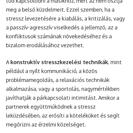
tud kapcsolódni a másikhoz, mert az nem osztja
meg a belső küzdelmeit. Ezzel szemben, ha a
stressz levezetésére a kiabálás, a kritizálás, vagy
a passzív-agresszív viselkedés a jellemző, az a
konfliktusok számának növekedéséhez és a
bizalom erodálásához vezethet.
A
konstruktív stresszkezelési technikák
, mint
például a nyílt kommunikáció, a közös
problémamegoldás, a relaxációs technikák
alkalmazása, vagy a sportolás, nagymértékben
javíthatják a párkapcsolati intimitást. Amikor a
partnerek együttműködnek a stressz
leküzdésében, az erősíti a köteléküket és segít
megőrizni az érzelmi közelséget.