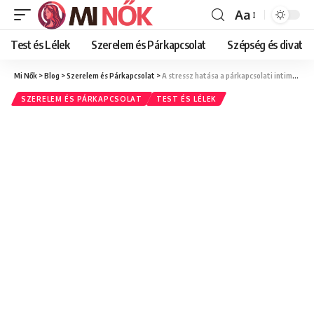
Aa
Font
Resizer
Test és Lélek
Szerelem és Párkapcsolat
Szépség és divat
Mi Nők
>
Blog
>
Szerelem és Párkapcsolat
>
A stressz hatása a párkapcsolati intimitásra
SZERELEM ÉS PÁRKAPCSOLAT
TEST ÉS LÉLEK