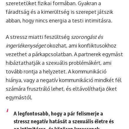
szeretetüket fizikai formában. Gyakran a
fáradtság és a kimerültség is szerepet játszik
abban, hogy nincs energia a testi intimitásra.
A stressz miatti feszültség
szorongást és
ingerlékenységet
okozhat, ami konfliktusokhoz
vezethet a párkapcsolatban. A partnerek egymást
hibáztathatják a szexuális problémákért, ami
tovább rontja a helyzetet. A kommunikáció
hiánya, vagy a negatív kommunikáció mindkét fél
számára frusztráló lehet, és eltávolíthatja őket
egymástól.
A legfontosabb, hogy a pár felismerje a
stressz negatív hatását a szexuális életre és
az intimitásra, és közösen keressenek