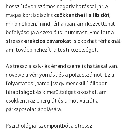
hosszútávon számos negatív hatással jár. A
magas kortizolszint
csökkentheti a libidót
,
mind nőkben, mind férfiakban, ami közvetlenül
befolyásolja a szexuális intimitást. Emellett a
stressz
erekciós zavarokat
is okozhat férfiaknál,
ami tovább nehezíti a testi közelséget.
A stressz a szív- és érrendszerre is hatással van,
növelve a vérnyomást és a pulzusszámot. Ez a
folyamatos „harcolj vagy menekülj” állapot
fáradtságot és kimerültséget okozhat, ami
csökkenti az energiát és a motivációt a
párkapcsolat ápolására.
Pszichológiai szempontból a stressz