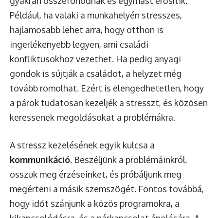
gyakran összefonódnak és egymást erősítik.
Például, ha valaki a munkahelyén stresszes,
hajlamosabb lehet arra, hogy otthon is
ingerlékenyebb legyen, ami családi
konfliktusokhoz vezethet. Ha pedig anyagi
gondok is sújtják a családot, a helyzet még
tovább romolhat. Ezért is elengedhetetlen, hogy
a párok tudatosan kezeljék a stresszt, és közösen
keressenek megoldásokat a problémákra.
A stressz kezelésének egyik kulcsa a
kommunikáció
. Beszéljünk a problémáinkról,
osszuk meg érzéseinket, és próbáljunk meg
megérteni a másik szemszögét. Fontos továbbá,
hogy időt szánjunk a közös programokra, a
kikapcsolódásra, és a párkapcsolat ápolására. A