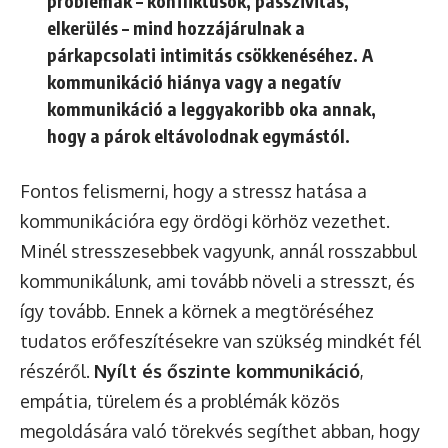
problémák – konfliktusok, passzivitás,
elkerülés – mind hozzájárulnak a
párkapcsolati intimitás csökkenéséhez. A
kommunikáció hiánya vagy a negatív
kommunikáció a leggyakoribb oka annak,
hogy a párok eltávolodnak egymástól.
Fontos felismerni, hogy a stressz hatása a
kommunikációra egy ördögi körhöz vezethet.
Minél stresszesebbek vagyunk, annál rosszabbul
kommunikálunk, ami tovább növeli a stresszt, és
így tovább. Ennek a körnek a megtöréséhez
tudatos erőfeszítésekre van szükség mindkét fél
részéről.
Nyílt és őszinte kommunikáció
,
empátia, türelem és a problémák közös
megoldására való törekvés segíthet abban, hogy