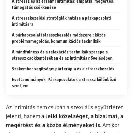
A stressz és az érzelmi intimitás: empátia, megértés,
támogatás csökkenése
A stresszkezelési stratégiák hatása a párkapcsolati
intimitásra
A párkapcsolati stresszkezelés módszerei: közös
problémamegoldás, kommunikációs technikák
A mindfulness és a relaxációs technikák szerepe a
stressz csökkentésében és az intimitás növelésében
Szakember segítsége: párterápia és a stresszkezelés
Esettanulmányok: Párkapcsolatok a stressz különböző
szintjein
Az intimitás nem csupán a szexuális együttlétet
jelenti, hanem a
lelki közelséget, a bizalmat, a
megértést és a közös élményeket is
. Amikor