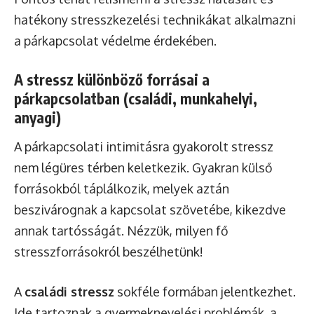
hatékony stresszkezelési technikákat alkalmazni
a párkapcsolat védelme érdekében.
A stressz különböző forrásai a
párkapcsolatban (családi, munkahelyi,
anyagi)
A párkapcsolati intimitásra gyakorolt stressz
nem légüres térben keletkezik. Gyakran külső
forrásokból táplálkozik, melyek aztán
beszivárognak a kapcsolat szövetébe, kikezdve
annak tartósságát. Nézzük, milyen fő
stresszforrásokról beszélhetünk!
A
családi stressz
sokféle formában jelentkezhet.
Ide tartoznak a gyermeknevelési problémák, a