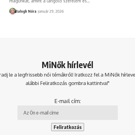
magunkat, amint a lángoló szerelem és
…
Balogh Nóra
január 29, 2026
MiNők hírlevél
dj le a legfrissebb női témákról! Iratkozz fel a MiNők hírlev
alábbi Feliratkozás gombra kattintva!"
E-mail cím: