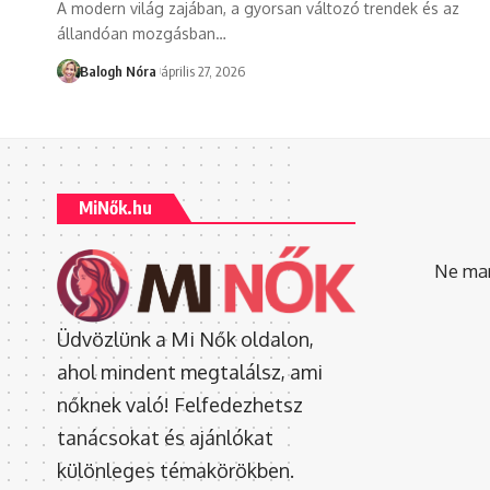
A modern világ zajában, a gyorsan változó trendek és az
állandóan mozgásban
…
Balogh Nóra
április 27, 2026
MiNők.hu
Ne mara
Üdvözlünk a Mi Nők oldalon,
ahol mindent megtalálsz, ami
nőknek való! Felfedezhetsz
tanácsokat és ajánlókat
különleges témakörökben.