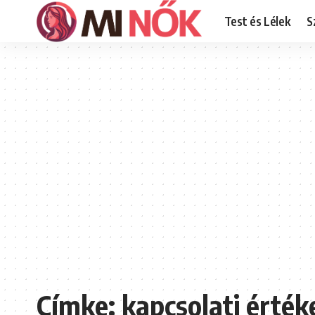
Test és Lélek
S
Címke:
kapcsolati érték