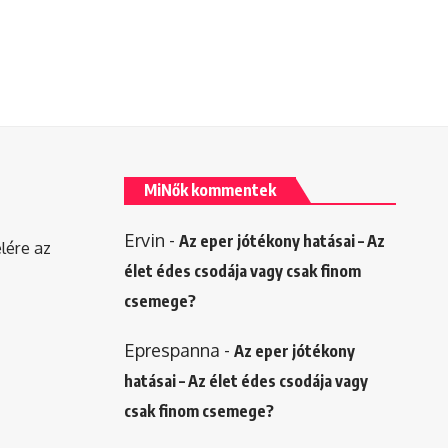
MiNők kommentek
Ervin
-
Az eper jótékony hatásai – Az
elére az
élet édes csodája vagy csak finom
csemege?
Eprespanna
-
Az eper jótékony
hatásai – Az élet édes csodája vagy
csak finom csemege?