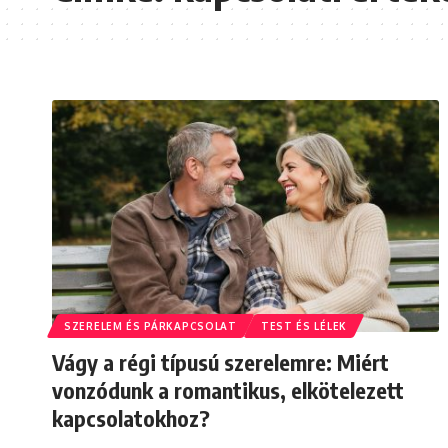
SZERELEM ÉS PÁRKAPCSOLAT
TEST ÉS LÉLEK
Vágy a régi típusú szerelemre: Miért
vonzódunk a romantikus, elkötelezett
kapcsolatokhoz?