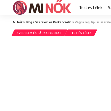
Test és Lélek
S
Mi Nők
>
Blog
>
Szerelem és Párkapcsolat
>
Vágy a régi típusú szere
SZERELEM ÉS PÁRKAPCSOLAT
TEST ÉS LÉLEK