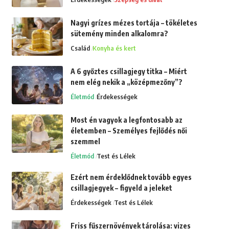
Nagyi grízes mézes tortája – tökéletes
sütemény minden alkalomra?
Család
Konyha és kert
A 6 győztes csillagjegy titka – Miért
nem elég nekik a „középmezőny”?
Életmód
Érdekességek
Most én vagyok a legfontosabb az
életemben – Személyes fejlődés női
szemmel
Életmód
Test és Lélek
Ezért nem érdeklődnek tovább egyes
csillagjegyek – figyeld a jeleket
Érdekességek
Test és Lélek
Friss fűszernövények tárolása: vizes