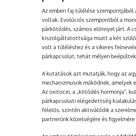
Az emberi faj túlélése szempontjából
voltak. Evolúciós szempontból a mon
párkötődés, számos előnnyel járt. A 
kiszolgáltatottsága miatt a két szül
volt a túléléshez és a sikeres felneve
párkapcsolat, tehát mélyen beépültek
A kutatások azt mutatják, hogy az ag
mechanizmusok működnek, amelyek el
Az oxitocin, a „kötődés hormonja”, kul
párkapcsolati elégedettség kialakulá
felelős, szintén aktiválódik a szerelm
partnerünk közelségére és figyelmére