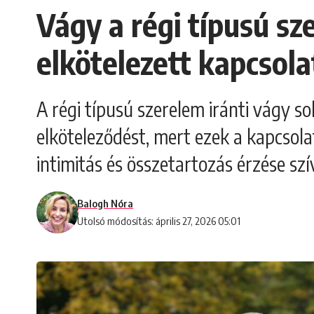
Vágy a régi típusú s
elkötelezett kapcsol
A régi típusú szerelem iránti vágy s
elköteleződést, mert ezek a kapcsola
intimitás és összetartozás érzése szí
Balogh Nóra
Utolsó módosítás: április 27, 2026 05:01