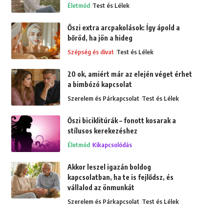
Életmód
Test és Lélek
Őszi extra arcpakolások: Így ápold a
bőröd, ha jön a hideg
Szépség és divat
Test és Lélek
20 ok, amiért már az elején véget érhet
a bimbózó kapcsolat
Szerelem és Párkapcsolat
Test és Lélek
Őszi biciklitúrák – fonott kosarak a
stílusos kerekezéshez
Életmód
Kikapcsolódás
Akkor leszel igazán boldog
kapcsolatban, ha te is fejlődsz, és
vállalod az önmunkát
Szerelem és Párkapcsolat
Test és Lélek