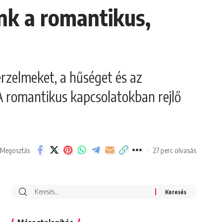
nk a romantikus,
érzelmeket, a hűséget és az
 A romantikus kapcsolatokban rejlő
27 perc olvasás
Megosztás
Search
for: