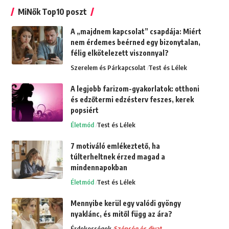
MiNők Top10 poszt
A „majdnem kapcsolat” csapdája: Miért
nem érdemes beérned egy bizonytalan,
félig elkötelezett viszonnyal?
Szerelem és Párkapcsolat
Test és Lélek
A legjobb farizom-gyakorlatok: otthoni
és edzőtermi edzésterv feszes, kerek
popsiért
Életmód
Test és Lélek
7 motiváló emlékeztető, ha
túlterheltnek érzed magad a
mindennapokban
Életmód
Test és Lélek
Mennyibe kerül egy valódi gyöngy
nyaklánc, és mitől függ az ára?
Érdekességek
Szépség és divat