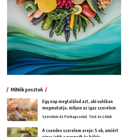
MiNők posztok
Egy nap megtalálod azt, aki valóban
megmutatja, milyen az igaz szerelem
Szerelem és Párkapcsolat
Test és Lélek
A csendes szerelem ereje: 5 ok, amiért
nincs jobb a nyugodt és békés