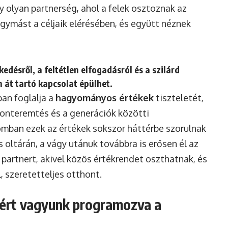
Egy olyan partnerség, ahol a felek osztoznak az
ymást a céljaik elérésében, és együtt néznek
edésről, a feltétlen elfogadásról és a szilárd
n át tartó kapcsolat épülhet.
an foglalja a
hagyományos értékek
tiszteletét,
honteremtés és a generációk közötti
omban ezek az értékek sokszor háttérbe szorulnak
 oltárán, a vágy utánuk továbbra is erősen él az
partnert, akivel közös értékrendet oszthatnak, és
l, szeretetteljes otthont.
iért vagyunk programozva a