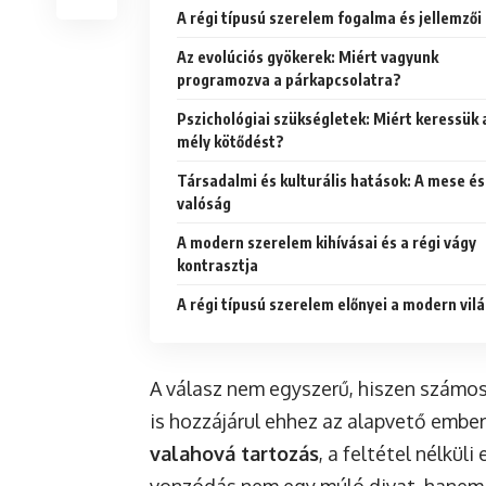
A régi típusú szerelem fogalma és jellemzői
Az evolúciós gyökerek: Miért vagyunk
programozva a párkapcsolatra?
Pszichológiai szükségletek: Miért keressük 
mély kötődést?
Társadalmi és kulturális hatások: A mese és
valóság
A modern szerelem kihívásai és a régi vágy
kontrasztja
A régi típusú szerelem előnyei a modern vil
A válasz nem egyszerű, hiszen számos 
is hozzájárul ehhez az alapvető ember
valahová tartozás
, a feltétel nélkül