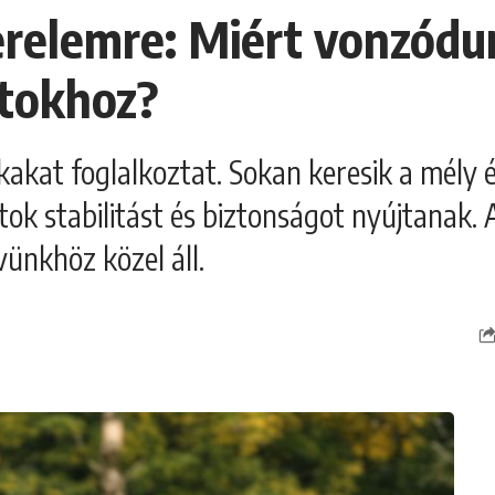
zerelemre: Miért vonzódu
atokhoz?
okakat foglalkoztat. Sokan keresik a mély 
tok stabilitást és biztonságot nyújtanak.
vünkhöz közel áll.