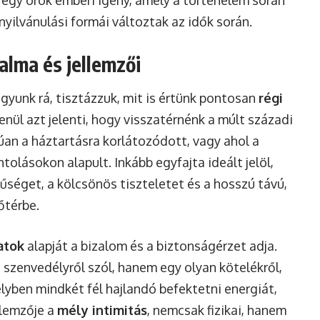
egy örök emberi igény, amely a történelem során
nyilvánulási formái változtak az idők során.
alma és jellemzői
gyunk rá, tisztázzuk, mit is értünk pontosan
régi
enül azt jelenti, hogy visszatérnénk a múlt századi
úan a háztartásra korlátozódott, vagy ahol a
lásokon alapult. Inkább egyfajta ideált jelöl,
 hűséget, a kölcsönös tiszteletet és a hosszú távú,
őtérbe.
atok
alapját a bizalom és a biztonságérzet adja.
i szenvedélyről szól, hanem egy olyan kötelékről,
melyben mindkét fél hajlandó befektetni energiát,
llemzője a
mély intimitás
, nemcsak fizikai, hanem