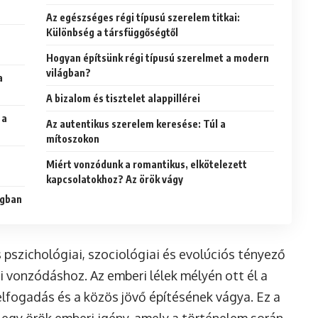
Az egészséges régi típusú szerelem titkai:
Különbség a társfüggőségtől
Hogyan építsünk régi típusú szerelmet a modern
világban?
a
A bizalom és tisztelet alappillérei
 a
Az autentikus szerelem keresése: Túl a
mítoszokon
Miért vonzódunk a romantikus, elkötelezett
kapcsolatokhoz? Az örök vágy
ágban
pszichológiai, szociológiai és evolúciós tényező
i vonzódáshoz. Az emberi lélek mélyén ott él a
i elfogadás és a közös jövő építésének vágya. Ez a