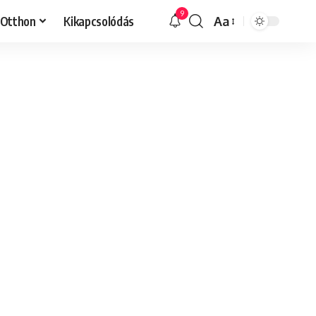
9
Otthon
Kikapcsolódás
Aa
Font
Resizer