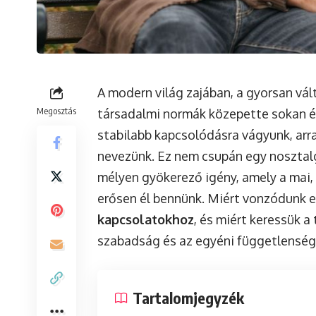
A modern világ zajában, a gyorsan vá
Megosztás
társadalmi normák közepette sokan ér
stabilabb kapcsolódásra vágyunk, arr
nevezünk. Ez nem csupán egy nosztalg
mélyen gyökerező igény, amely a mai, 
erősen él bennünk. Miért vonzódunk e
kapcsolatokhoz
, és miért keressük a
szabadság és az egyéni függetlenség 
Tartalomjegyzék