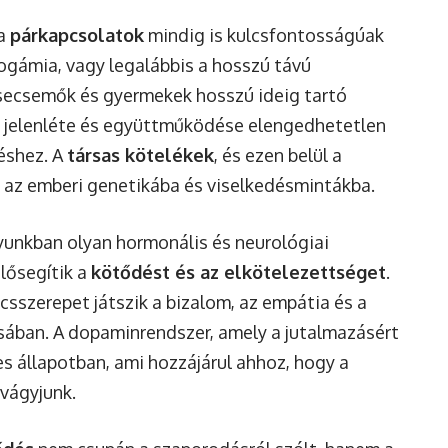
 a
párkapcsolatok
mindig is kulcsfontosságúak
ogámia, vagy legalábbis a hosszú távú
csecsemők és gyermekek hosszú ideig tartó
ő jelenléte és együttműködése elengedhetetlen
léshez. A
társas kötelékek
, és ezen belül a
 az emberi genetikába és viselkedésmintákba.
yunkban olyan hormonális és neurológiai
ősegítik a
kötődést és az elkötelezettséget
.
csszerepet játszik a bizalom, az empátia és a
sában. A dopaminrendszer, amely a jutalmazásért
es állapotban, ami hozzájárul ahhoz, hogy a
 vágyjunk.