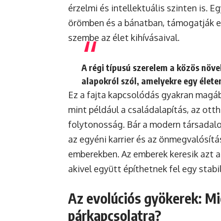
érzelmi és intellektuális szinten is. 
örömben és a bánatban, támogatják eg
szembe az élet kihívásaival.
A régi típusú szerelem a közös növek
alapokról szól, amelyekre egy élete
Ez a fajta kapcsolódás gyakran magáb
mint például a családalapítás, az ott
folytonosság. Bár a modern társadal
az egyéni karrier és az önmegvalósítás
emberekben. Az emberek keresik azt a 
akivel együtt építhetnek fel egy stabi
Az evolúciós gyökerek: M
párkapcsolatra?