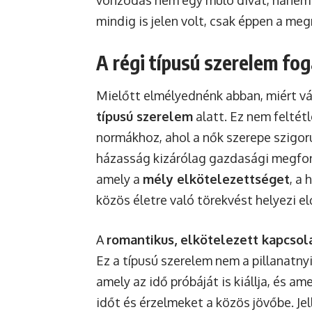
vonzódás nem egy múló divat, hanem 
mindig is jelen volt, csak éppen a meg
A régi típusú szerelem fog
Mielőtt elmélyednénk abban, miért vá
típusú szerelem
alatt. Ez nem feltétl
normákhoz, ahol a nők szerepe szigor
házasság kizárólag gazdasági megfonto
amely a
mély elkötelezettséget
, a
közös életre való törekvést helyezi el
A
romantikus, elkötelezett kapcsol
Ez a típusú szerelem nem a pillanatny
amely az idő próbáját is kiállja, és a
időt és érzelmeket a közös jövőbe. Je