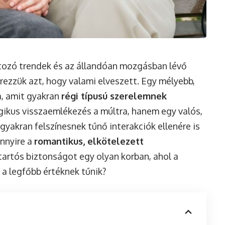
ltozó trendek és az állandóan mozgásban lévő
ezzük azt, hogy valami elveszett. Egy mélyebb,
a, amit gyakran
régi típusú szerelemnek
ikus visszaemlékezés a múltra, hanem egy valós,
gyakran felszínesnek tűnő interakciók ellenére is
nnyire a
romantikus, elkötelezett
 tartós biztonságot egy olyan korban, ahol a
a legfőbb értéknek tűnik?