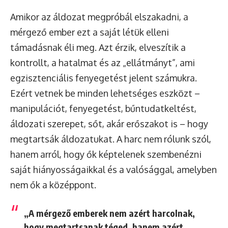
Amikor az áldozat megpróbál elszakadni, a
mérgező ember ezt a saját létük elleni
támadásnak éli meg. Azt érzik, elveszítik a
kontrollt, a hatalmat és az „ellátmányt”, ami
egzisztenciális fenyegetést jelent számukra.
Ezért vetnek be minden lehetséges eszközt –
manipulációt, fenyegetést, bűntudatkeltést,
áldozati szerepet, sőt, akár erőszakot is – hogy
megtartsák áldozatukat. A harc nem rólunk szól,
hanem arról, hogy ők képtelenek szembenézni
saját hiányosságaikkal és a valósággal, amelyben
nem ők a középpont.
„A mérgező emberek nem azért harcolnak,
hogy megtartsanak téged, hanem azért,