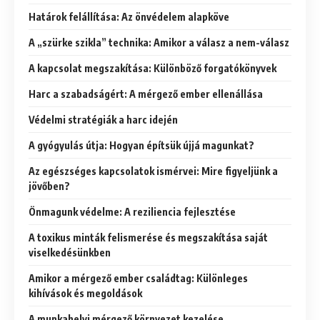
Határok felállítása: Az önvédelem alapköve
A „szürke szikla” technika: Amikor a válasz a nem-válasz
A kapcsolat megszakítása: Különböző forgatókönyvek
Harc a szabadságért: A mérgező ember ellenállása
Védelmi stratégiák a harc idején
A gyógyulás útja: Hogyan építsük újjá magunkat?
Az egészséges kapcsolatok ismérvei: Mire figyeljünk a
jövőben?
Önmagunk védelme: A reziliencia fejlesztése
A toxikus minták felismerése és megszakítása saját
viselkedésünkben
Amikor a mérgező ember családtag: Különleges
kihívások és megoldások
A munkahelyi mérgező környezet kezelése