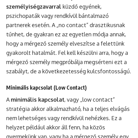
személyiségzavarral
küzdő egyének,
pszichopaták vagy rendkívül bántalmazó
partnerek esetén. A „no contact” drasztikusnak
tűnhet, de gyakran ez az egyetlen módja annak,
hogy a mérgező személy elveszítse a felettünk
gyakorolt hatalmát. Fel kell készülni arra, hogy a
mérgező személy megpróbálja megsérteni ezt a
szabályt, de a következetesség kulcsfontosságú.
Minimális kapcsolat (Low Contact)
A
minimális kapcsolat
, vagy „low contact”
stratégia akkor alkalmazható, ha a teljes elvágás
nem lehetséges vagy rendkívül nehézkes. Ez a
helyzet például akkor áll fenn, ha közös
gyermekünk van, vagy ha a mérgező személy egy