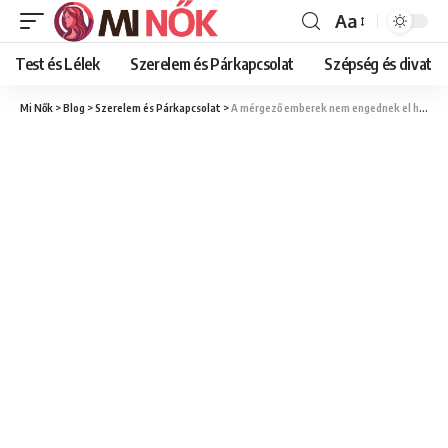
Aa
Font
Resizer
Test és Lélek
Szerelem és Párkapcsolat
Szépség és divat
Mi Nők
>
Blog
>
Szerelem és Párkapcsolat
>
A mérgező emberek nem engednek el harc nélkül: Így szabadulj meg tőlük végleg