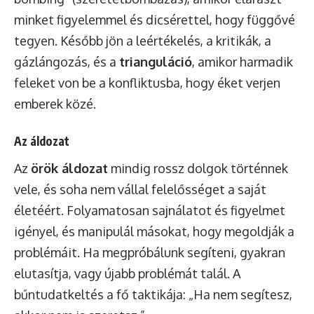
minket figyelemmel és dicsérettel, hogy függővé
tegyen. Később jön a leértékelés, a kritikák, a
gázlángozás, és a
trianguláció
, amikor harmadik
feleket von be a konfliktusba, hogy éket verjen
emberek közé.
Az áldozat
Az
örök áldozat
mindig rossz dolgok történnek
vele, és soha nem vállal felelősséget a saját
életéért. Folyamatosan sajnálatot és figyelmet
igényel, és manipulál másokat, hogy megoldják a
problémáit. Ha megpróbálunk segíteni, gyakran
elutasítja, vagy újabb problémát talál. A
bűntudatkeltés a fő taktikája: „Ha nem segítesz,