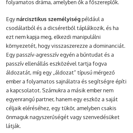
folyamatos dráma, amelyben ők a főszereplők.
Egy
nárcisztikus személyiség
például a
csodálatból és a dicséretből táplálkozik, és ha
ezt nem kapja meg, elkezdi manipulálni
környezetét, hogy visszaszerezze a dominanciát.
Egy passzív-agresszív egyén a bűntudat és a
passzív ellenállás eszközével tartja fogva
áldozatát, míg egy „áldozat” típusú mérgező
ember a folyamatos sajnálatra és segítségre építi
a kapcsolatot. Számukra a másik ember nem
egyenrangú partner, hanem egy eszköz a saját
céljaik eléréséhez, egy tükör, amelyben csakis
önmaguk nagyszerűségét vagy szenvedésüket
látják.