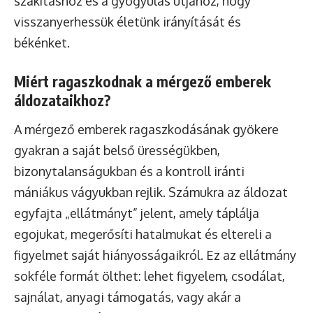
szakításhoz és a gyógyulás útjához, hogy
visszanyerhessük életünk irányítását és
békénket.
Miért ragaszkodnak a mérgező emberek
áldozataikhoz?
A mérgező emberek ragaszkodásának gyökere
gyakran a saját belső ürességükben,
bizonytalanságukban és a kontroll iránti
mániákus vágyukban rejlik. Számukra az áldozat
egyfajta „ellátmányt” jelent, amely táplálja
egojukat, megerősíti hatalmukat és eltereli a
figyelmet saját hiányosságaikról. Ez az ellátmány
sokféle formát ölthet: lehet figyelem, csodálat,
sajnálat, anyagi támogatás, vagy akár a