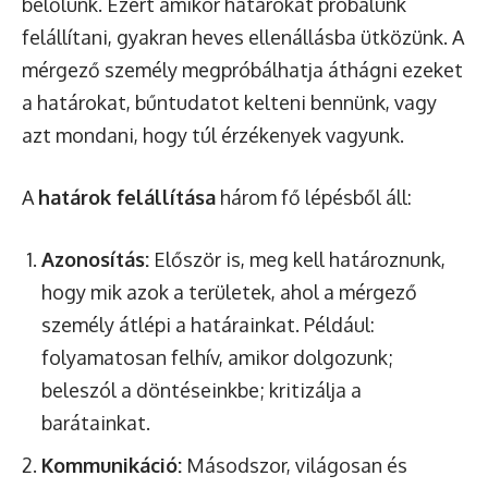
belőlünk. Ezért amikor határokat próbálunk
felállítani, gyakran heves ellenállásba ütközünk. A
mérgező személy megpróbálhatja áthágni ezeket
a határokat, bűntudatot kelteni bennünk, vagy
azt mondani, hogy túl érzékenyek vagyunk.
A
határok felállítása
három fő lépésből áll:
Azonosítás:
Először is, meg kell határoznunk,
hogy mik azok a területek, ahol a mérgező
személy átlépi a határainkat. Például:
folyamatosan felhív, amikor dolgozunk;
beleszól a döntéseinkbe; kritizálja a
barátainkat.
Kommunikáció:
Másodszor, világosan és