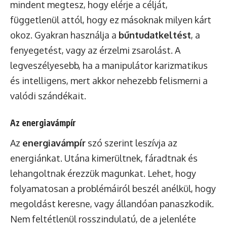
mindent megtesz, hogy elérje a célját,
függetlenül attól, hogy ez másoknak milyen kárt
okoz. Gyakran használja a
bűntudatkeltést
, a
fenyegetést, vagy az érzelmi zsarolást. A
legveszélyesebb, ha a manipulátor karizmatikus
és intelligens, mert akkor nehezebb felismerni a
valódi szándékait.
Az energiavámpír
Az
energiavámpír
szó szerint leszívja az
energiánkat. Utána kimerültnek, fáradtnak és
lehangoltnak érezzük magunkat. Lehet, hogy
folyamatosan a problémáiról beszél anélkül, hogy
megoldást keresne, vagy állandóan panaszkodik.
Nem feltétlenül rosszindulatú, de a jelenléte