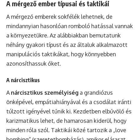
A mérgező ember típusai és taktikái
A mérgező emberek sokfélék lehetnek, de
mindannyian hasonlóan romboló hatással vannak
a környezetükre. Az alábbiakban bemutatunk
néhány gyakori típust és az általuk alkalmazott
manipulációs taktikákat, hogy könnyebben
azonosíthassuk őket.
A nárcisztikus
A
nárcisztikus személyiség
a grandiózus
önképével, empátiahiányával és a csodálat iránti
túlzott igényével tűnik ki. Kezdetben elbűvölő és
karizmatikus lehet, de hamarosan kiderül, hogy
minden róla szól. Taktikái közé tartozik a „love
bombing” (szeretetbombázás), amikor eláraszt