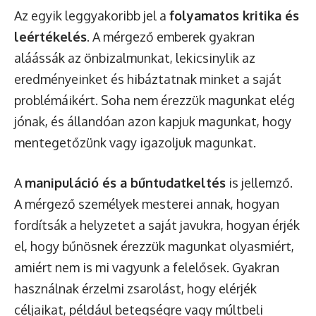
Az egyik leggyakoribb jel a
folyamatos kritika és
leértékelés
. A mérgező emberek gyakran
aláássák az önbizalmunkat, lekicsinylik az
eredményeinket és hibáztatnak minket a saját
problémáikért. Soha nem érezzük magunkat elég
jónak, és állandóan azon kapjuk magunkat, hogy
mentegetőzünk vagy igazoljuk magunkat.
A
manipuláció és a bűntudatkeltés
is jellemző.
A mérgező személyek mesterei annak, hogyan
fordítsák a helyzetet a saját javukra, hogyan érjék
el, hogy bűnösnek érezzük magunkat olyasmiért,
amiért nem is mi vagyunk a felelősek. Gyakran
használnak érzelmi zsarolást, hogy elérjék
céljaikat, például betegségre vagy múltbeli