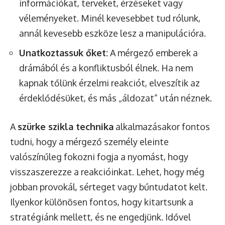
információkat, terveket, érzéseket vagy
véleményeket. Minél kevesebbet tud rólunk,
annál kevesebb eszköze lesz a manipulációra.
Unatkoztassuk őket:
A mérgező emberek a
drámából és a konfliktusból élnek. Ha nem
kapnak tőlünk érzelmi reakciót, elveszítik az
érdeklődésüket, és más „áldozat” után néznek.
A
szürke szikla technika
alkalmazásakor fontos
tudni, hogy a mérgező személy eleinte
valószínűleg fokozni fogja a nyomást, hogy
visszaszerezze a reakcióinkat. Lehet, hogy még
jobban provokál, sérteget vagy bűntudatot kelt.
Ilyenkor különösen fontos, hogy kitartsunk a
stratégiánk mellett, és ne engedjünk. Idővel