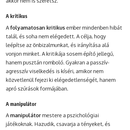
akkor nem is szeretsz.”
A kritikus
A
folyamatosan kritikus
ember mindenben hibát
talál, és soha nem elégedett. A célja, hogy
leépítse az önbizalmunkat, és irányítása alá
vonjon minket. A kritikája sosem építő jellegű,
hanem pusztán romboló. Gyakran a passzív-
agresszív viselkedés is kíséri, amikor nem
közvetlenül fejezi ki elégedetlenségét, hanem
apró szúrások formájában.
A manipulátor
A
manipulátor
mestere a pszichológiai
játékoknak. Hazudik, csavarja a tényeket, és