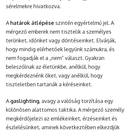
sérelmekre hivatkozva.
A
határok átlépése
szintén egyértelmű jel. A
mérgező emberek nem tisztelik a személyes
terünket, időnket vagy döntéseinket. Elvárják,
hogy mindig elérhetőek legyünk számukra, és
nem fogadják el a „nem” választ. Gyakran
beleszólnak az életünkbe, anélkül, hogy
megkérdeznénk őket, vagy anélkül, hogy
tiszteletben tartanák a kéréseinket.
A
gaslighting
, avagy a valóság torzítása egy
különösen alattomos taktika. A mérgező személy
megkérdőjelezi az emlékeinket, érzéseinket és
észlelésünket, aminek következtében elkezdjük