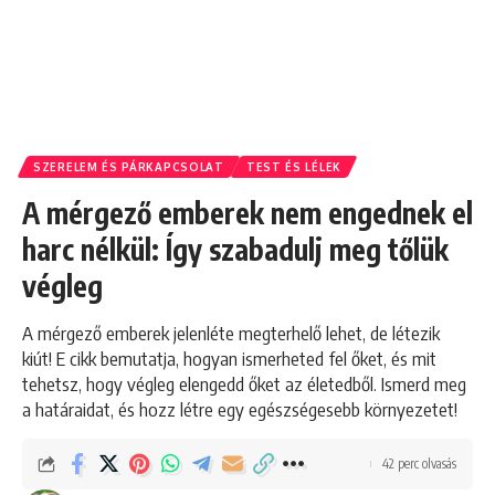
SZERELEM ÉS PÁRKAPCSOLAT
TEST ÉS LÉLEK
A mérgező emberek nem engednek el
harc nélkül: Így szabadulj meg tőlük
végleg
A mérgező emberek jelenléte megterhelő lehet, de létezik
kiút! E cikk bemutatja, hogyan ismerheted fel őket, és mit
tehetsz, hogy végleg elengedd őket az életedből. Ismerd meg
a határaidat, és hozz létre egy egészségesebb környezetet!
42 perc olvasás