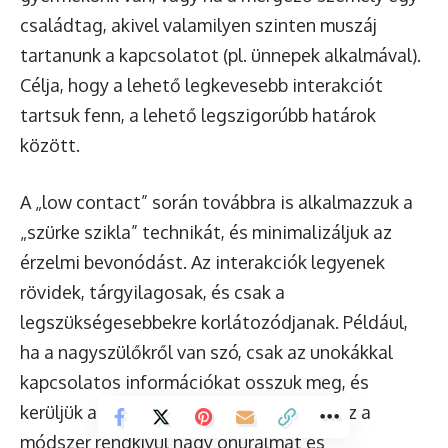
családtag, akivel valamilyen szinten muszáj
tartanunk a kapcsolatot (pl. ünnepek alkalmával).
Célja, hogy a lehető legkevesebb interakciót
tartsuk fenn, a lehető legszigorúbb határok
között.
A „low contact” során továbbra is alkalmazzuk a
„szürke szikla” technikát, és minimalizáljuk az
érzelmi bevonódást. Az interakciók legyenek
rövidek, tárgyilagosak, és csak a
legszükségesebbekre korlátozódjanak. Például,
ha a nagyszülőkről van szó, csak az unokákkal
kapcsolatos információkat osszuk meg, és
kerüljük a személyes beszélgetéseket. Ez a
módszer rendkívül nagy önuralmat és