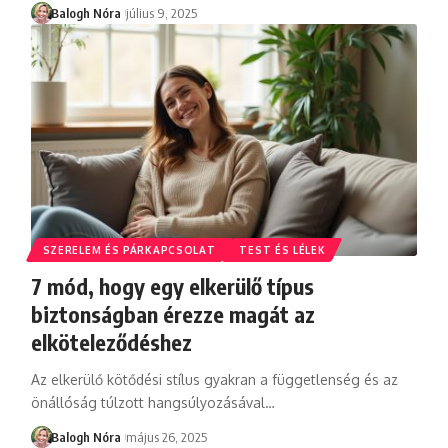
Balogh Nóra
július 9, 2025
SZERELEM ÉS PÁRKAPCSOLAT
TEST ÉS LÉLEK
7 mód, hogy egy elkerülő típus
biztonságban érezze magát az
elköteleződéshez
Az elkerülő kötődési stílus gyakran a függetlenség és az
önállóság túlzott hangsúlyozásával
…
Balogh Nóra
május 26, 2025