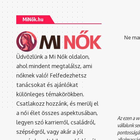
MiNők.hu
Ne mara
Üdvözlünk a Mi Nők oldalon,
ahol mindent megtalálsz, ami
nőknek való! Felfedezhetsz
tanácsokat és ajánlókat
különleges témakörökben.
Csatlakozz hozzánk, és merülj el
a női élet összes aspektusában,
Az ezen a we
legyen szó karrierről, családról,
vállalunk se
szépségről, vagy akár a jól
pontosságár
alkalmasság