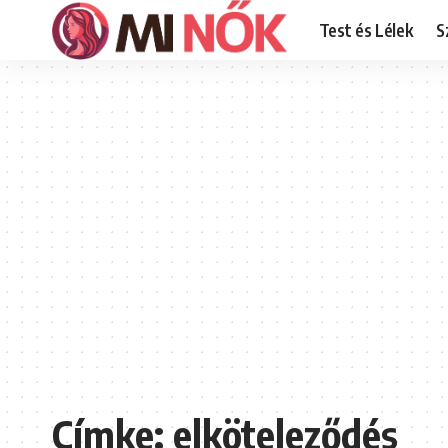
Test és Lélek
S
Címke:
elköteleződés