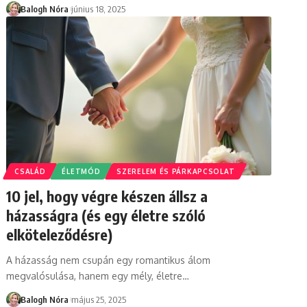
Balogh Nóra
június 18, 2025
CSALÁD
ÉLETMÓD
SZERELEM ÉS PÁRKAPCSOLAT
10 jel, hogy végre készen állsz a
házasságra (és egy életre szóló
elköteleződésre)
A házasság nem csupán egy romantikus álom
megvalósulása, hanem egy mély, életre
…
Balogh Nóra
május 25, 2025