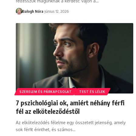
feltesszük magunknak a kérdést: vajon a
…
Balogh Nóra
június 12, 2026
SZERELEM ÉS PÁRKAPCSOLAT
TEST ÉS LÉLEK
7 pszichológiai ok, amiért néhány férfi
fél az elköteleződéstől
Az elköteleződés félelme egy összetett jelenség, amely
sok férfit érinthet, és számos
…