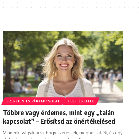
SZERELEM ÉS PÁRKAPCSOLAT
TEST ÉS LÉLEK
Többre vagy érdemes, mint egy „talán
kapcsolat” – Erősítsd az önértékelésed
Mindenki vágyik arra, hogy szeressék, megbecsüljék, és egy