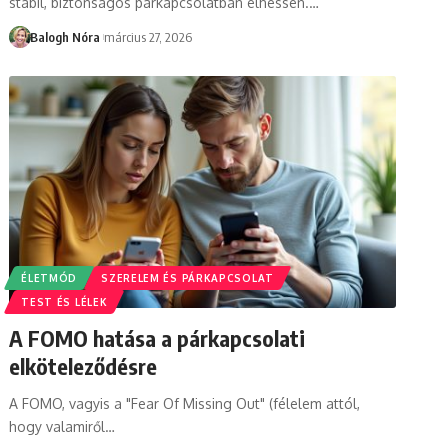
stabil, biztonságos párkapcsolatban élhessen.
…
Balogh Nóra
március 27, 2026
ÉLETMÓD
SZERELEM ÉS PÁRKAPCSOLAT
TEST ÉS LÉLEK
A FOMO hatása a párkapcsolati
elköteleződésre
A FOMO, vagyis a "Fear Of Missing Out" (félelem attól,
hogy valamiről
…