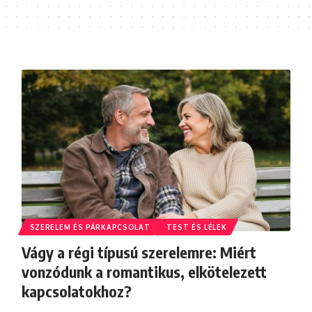
SZERELEM ÉS PÁRKAPCSOLAT
TEST ÉS LÉLEK
Vágy a régi típusú szerelemre: Miért
vonzódunk a romantikus, elkötelezett
kapcsolatokhoz?