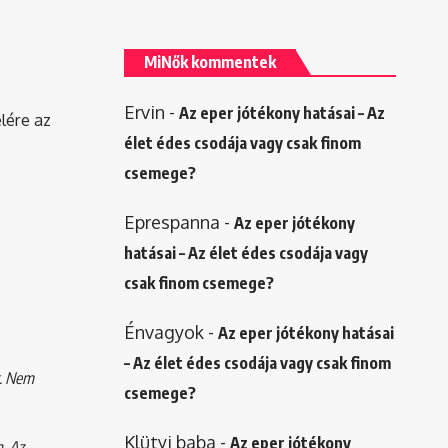
MiNők kommentek
Ervin
-
Az eper jótékony hatásai – Az
elére az
élet édes csodája vagy csak finom
csemege?
Eprespanna
-
Az eper jótékony
hatásai – Az élet édes csodája vagy
csak finom csemege?
Énvagyok
-
Az eper jótékony hatásai
– Az élet édes csodája vagy csak finom
k. Nem
csemege?
Klütyi baba
-
Az eper jótékony
. Az