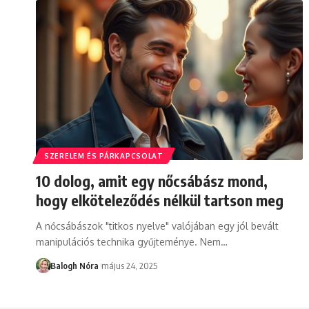
SZERELEM ÉS PÁRKAPCSOLAT
10 dolog, amit egy nőcsábász mond,
hogy elköteleződés nélkül tartson meg
A nőcsábászok "titkos nyelve" valójában egy jól bevált
manipulációs technika gyűjteménye. Nem
…
Balogh Nóra
május 24, 2025