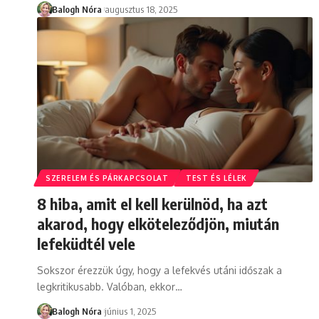
Balogh Nóra
augusztus 18, 2025
SZERELEM ÉS PÁRKAPCSOLAT
TEST ÉS LÉLEK
8 hiba, amit el kell kerülnöd, ha azt
akarod, hogy elköteleződjön, miután
lefeküdtél vele
Sokszor érezzük úgy, hogy a lefekvés utáni időszak a
legkritikusabb. Valóban, ekkor
…
Balogh Nóra
június 1, 2025