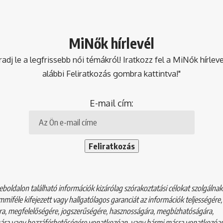
MiNők hírlevél
dj le a legfrissebb női témákról! Iratkozz fel a MiNők hírlev
alábbi Feliratkozás gombra kattintva!"
E-mail cím:
boldalon található információk kizárólag szórakoztatási célokat szolgálna
mmiféle kifejezett vagy hallgatólagos garanciát az információk teljességére,
a, megfelelőségére, jogszerűségére, hasznosságára, megbízhatóságára,
ára vagy hozzáférhetőségére vonatkozóan, vagy bármi másra vonatkozóan