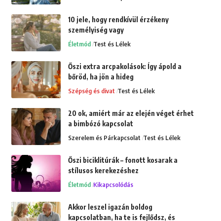
10 jele, hogy rendkívül érzékeny
személyiség vagy
Életmód
Test és Lélek
Őszi extra arcpakolások: Így ápold a
bőröd, ha jön a hideg
Szépség és divat
Test és Lélek
20 ok, amiért már az elején véget érhet
a bimbózó kapcsolat
Szerelem és Párkapcsolat
Test és Lélek
Őszi biciklitúrák – fonott kosarak a
stílusos kerekezéshez
Életmód
Kikapcsolódás
Akkor leszel igazán boldog
kapcsolatban, ha te is fejlődsz, és