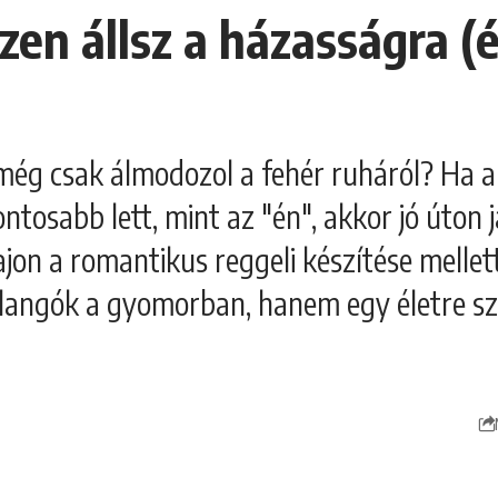
zen állsz a házasságra (é
még csak álmodozol a fehér ruháról? Ha 
ontosabb lett, mint az "én", akkor jó úton
ajon a romantikus reggeli készítése mellet
llangók a gyomorban, hanem egy életre szó