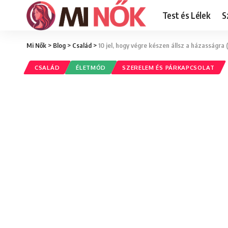
Test és Lélek
S
Mi Nők
>
Blog
>
Család
>
10 jel, hogy végre készen állsz a házasságra 
CSALÁD
ÉLETMÓD
SZERELEM ÉS PÁRKAPCSOLAT