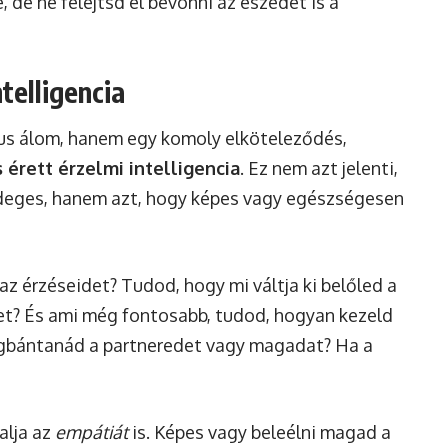
, de ne felejtsd el bevonni az eszedet is a
ntelligencia
us álom, hanem egy komoly elköteleződés,
s érett érzelmi intelligencia
. Ez nem azt jelenti,
deges, hanem azt, hogy képes vagy egészségesen
z érzéseidet? Tudod, hogy mi váltja ki belőled a
et? És ami még fontosabb, tudod, hogyan kezeld
egbántanád a partneredet vagy magadat? Ha a
alja az
empátiát
is. Képes vagy beleélni magad a