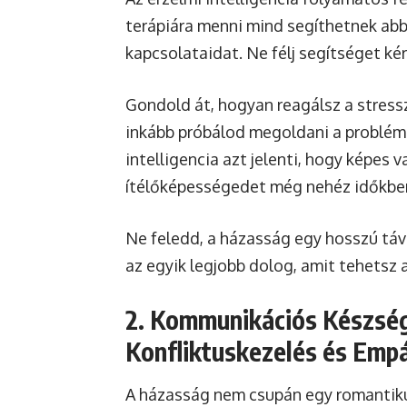
terápiára menni mind segíthetnek ab
kapcsolataidat. Ne félj segítséget kér
Gondold át, hogyan reagálsz a stressz
inkább próbálod megoldani a problémá
intelligencia azt jelenti, hogy képes
ítélőképességedet még nehéz időkben
Ne feledd, a házasság egy hosszú távú
az egyik legjobb dolog, amit tehetsz
2. Kommunikációs Készsé
Konfliktuskezelés és Empá
A házasság nem csupán egy romantiku