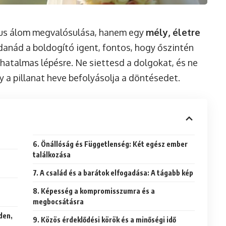
us álom megvalósulása, hanem egy
mély, életre
danád a boldogító igent, fontos, hogy őszintén
a hatalmas lépésre. Ne siettesd a dolgokat, és ne
 a pillanat heve befolyásolja a döntésedet.
6. Önállóság és Függetlenség: Két egész ember
találkozása
7. A család és a barátok elfogadása: A tágabb kép
8. Képesség a kompromisszumra és a
megbocsátásra
9. Közös érdeklődési körök és a minőségi idő