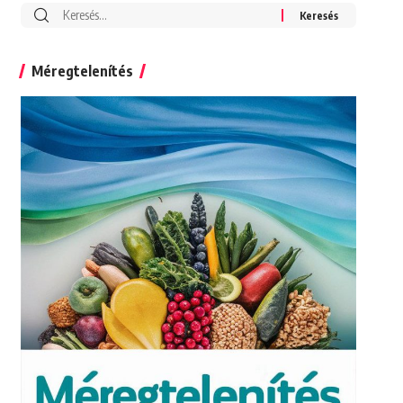
Search
for:
Méregtelenítés