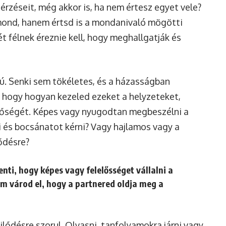
érzéseit, még akkor is, ha nem értesz egyet vele?
 mond, hanem értsd is a mondanivaló mögötti
 félnek éreznie kell, hogy meghallgatják és
gú. Senki sem tökéletes, és a házasságban
, hogy hogyan kezeled ezeket a helyzeteket,
nőségét. Képes vagy nyugodtan megbeszélni a
és bocsánatot kérni? Vagy hajlamos vagy a
ődésre?
lenti, hogy képes vagy felelősséget vállalni a
nem várod el, hogy a partnered oldja meg a
jlődésre szorul. Olvasni, tanfolyamokra járni vagy