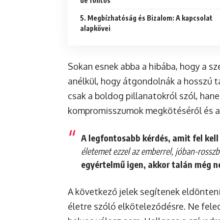
de fontos
5. Megbízhatóság és Bizalom: A kapcsolat
alapkövei
Sokan esnek abba a hibába, hogy a s
anélkül, hogy átgondolnák a hosszú 
csak a boldog pillanatokról szól, han
kompromisszumok megkötéséről és a fe
A legfontosabb kérdés, amit fel ke
életemet ezzel az emberrel, jóban-ross
egyértelmű igen, akkor talán még ne
A következő jelek segítenek eldönteni
életre szóló elköteleződésre. Ne fele