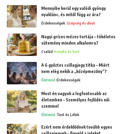
Mennyibe kerül egy valódi gyöngy
nyaklánc, és mitől függ az ára?
Érdekességek
Szépség és divat
Nagyi grízes mézes tortája – tökéletes
sütemény minden alkalomra?
Család
Konyha és kert
A 6 győztes csillagjegy titka – Miért
nem elég nekik a „középmezőny”?
Életmód
Érdekességek
Most én vagyok a legfontosabb az
életemben – Személyes fejlődés női
szemmel
Életmód
Test és Lélek
Ezért nem érdeklődnek tovább egyes
csillagjegyek – figyeld a jeleket