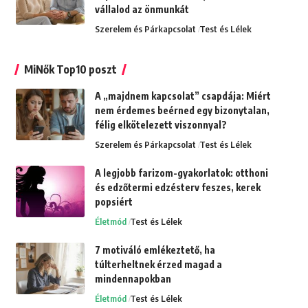
vállalod az önmunkát
Szerelem és Párkapcsolat
Test és Lélek
MiNők Top10 poszt
A „majdnem kapcsolat” csapdája: Miért
nem érdemes beérned egy bizonytalan,
félig elkötelezett viszonnyal?
Szerelem és Párkapcsolat
Test és Lélek
A legjobb farizom-gyakorlatok: otthoni
és edzőtermi edzésterv feszes, kerek
popsiért
Életmód
Test és Lélek
7 motiváló emlékeztető, ha
túlterheltnek érzed magad a
mindennapokban
Életmód
Test és Lélek