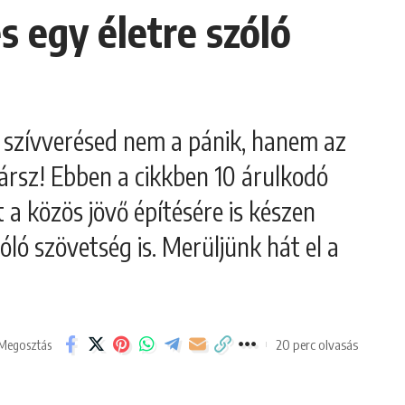
s egy életre szóló
a szívverésed nem a pánik, hanem az
 jársz! Ebben a cikkben 10 árulkodó
t a közös jövő építésére is készen
ló szövetség is. Merüljünk hát el a
20 perc olvasás
Megosztás