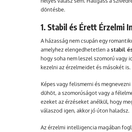
helyes válasz sem. Hallgass a szívedre
döntésbe.
1. Stabil és Érett Érzelmi I
A házasság nem csupán egy romantik
amelyhez elengedhetetlen a
stabil é
hogy soha nem leszel szomorú vagy i
kezelni az érzelmeidet és másokét is.
Képes vagy felismerni és megnevezni a
dühöt, a szomorúságot vagy a félelm
ezeket az érzéseket anélkül, hogy m
válaszod igen, akkor jó úton haladsz.
Az érzelmi intelligencia magában fogl