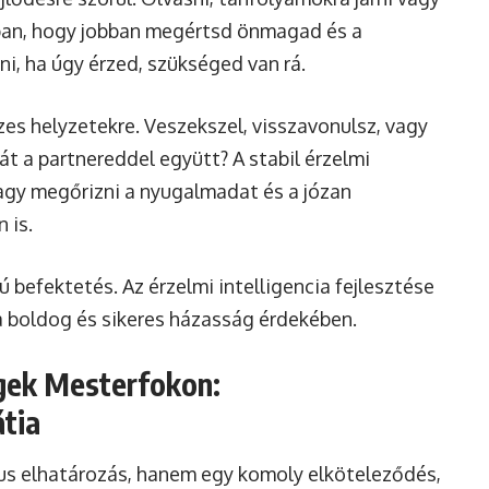
ban, hogy jobban megértsd önmagad és a
ni, ha úgy érzed, szükséged van rá.
es helyzetekre. Veszekszel, visszavonulsz, vagy
t a partnereddel együtt? A stabil érzelmi
 vagy megőrizni a nyugalmadat és a józan
 is.
 befektetés. Az érzelmi intelligencia fejlesztése
 a boldog és sikeres házasság érdekében.
gek Mesterfokon:
tia
s elhatározás, hanem egy komoly elköteleződés,