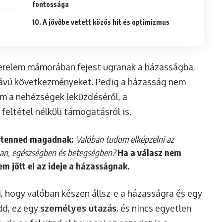
fontossága
10. A jövőbe vetett közös hit és optimizmus
zerelem mámorában fejest ugranak a házasságba,
távú következményeket. Pedig a házasság nem
em a nehézségek leküzdéséről, a
ltétel nélküli támogatásról is.
ll tenned magadnak:
Valóban tudom elképzelni az
zban, egészségben és betegségben?
Ha a válasz nem
m jött el az ideje a házasságnak.
, hogy valóban készen állsz-e a házasságra és egy
dd, ez egy
személyes utazás
, és nincs egyetlen