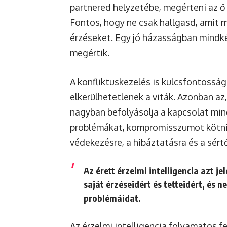
partnered helyzetébe, megérteni az ő 
Fontos, hogy ne csak hallgasd, amit
érzéseket. Egy jó házasságban mindkét
megértik.
A konfliktuskezelés is kulcsfontossá
elkerülhetetlenek a viták. Azonban az
nagyban befolyásolja a kapcsolat mi
problémákat, kompromisszumot kötni 
védekezésre, a hibáztatásra és a sért
Az érett érzelmi intelligencia azt je
saját érzéseidért és tetteidért, és 
problémáidat.
Az érzelmi intelligencia folyamatos fe