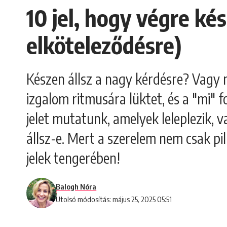
10 jel, hogy végre kés
elköteleződésre)
Készen állsz a nagy kérdésre? Vagy 
izgalom ritmusára lüktet, és a "mi" f
jelet mutatunk, amelyek leleplezik, v
állsz-e. Mert a szerelem nem csak pi
jelek tengerében!
Balogh Nóra
Utolsó módosítás: május 25, 2025 05:51