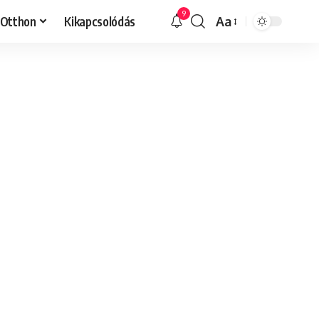
9
Otthon
Kikapcsolódás
Aa
Font
Resizer