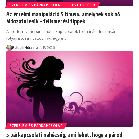
SZERELEM ÉS PÁRKAPCSOLAT
TEST ÉS LÉLEK
Az érzelmi manipuláció 5 típusa, amelynek sok nő
áldozatul esik – felismerési tippek
A modern világban, ahol a kapcsolatok formái és dinamikái
folyamatosan változnak, egyre
…
Balogh Nóra
május 13, 2026
SZERELEM ÉS PÁRKAPCSOLAT
5 párkapcsolati nehézség, ami lehet, hogy a párod