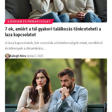
SZERELEM ÉS PÁRKAPCSOLAT
7 ok, amiért a túl gyakori találkozás tönkreteheti a
laza kapcsolatot
A laza kapcsolatok, bár vonzóak a kötetlenségük miatt, rendkívül
érzékenyek a dinamikára.
…
Balogh Nóra
június 2, 2025