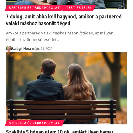
SZERELEM ÉS PÁRKAPCSOLAT
TEST ÉS LÉLEK
7 dolog, amit abba kell hagynod, amikor a partnered
valaki máshoz hasonlít téged
Amikor a partnered valaki máshoz hasonlít téged, az mélyen
érintheti az önbecsülésedet
…
Balogh Nóra
május 25, 2025
SZERELEM ÉS PÁRKAPCSOLAT
Szakítás 5 hónap után: 10 ok, amiért ilyen hamar