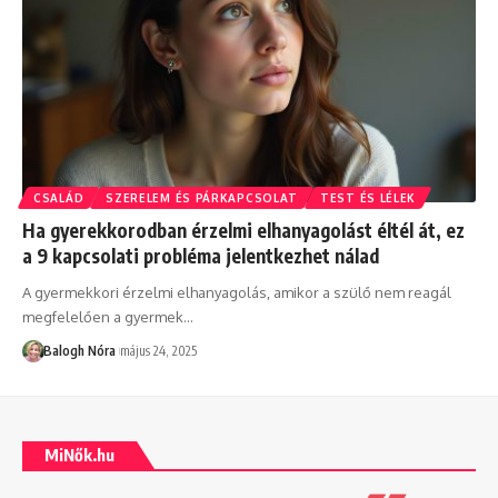
CSALÁD
SZERELEM ÉS PÁRKAPCSOLAT
TEST ÉS LÉLEK
Ha gyerekkorodban érzelmi elhanyagolást éltél át, ez
a 9 kapcsolati probléma jelentkezhet nálad
A gyermekkori érzelmi elhanyagolás, amikor a szülő nem reagál
megfelelően a gyermek
…
Balogh Nóra
május 24, 2025
MiNők.hu