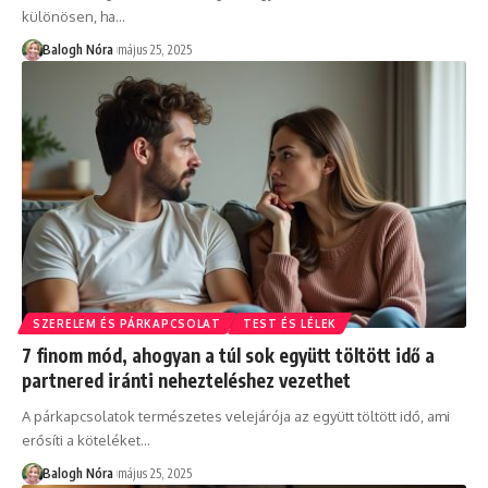
különösen, ha
…
Balogh Nóra
május 25, 2025
SZERELEM ÉS PÁRKAPCSOLAT
TEST ÉS LÉLEK
7 finom mód, ahogyan a túl sok együtt töltött idő a
partnered iránti nehezteléshez vezethet
A párkapcsolatok természetes velejárója az együtt töltött idő, ami
erősíti a köteléket
…
Balogh Nóra
május 25, 2025