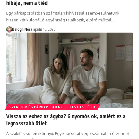
hibája, nem a tiéd
Egy párkapcsolatban számtalan kihívással szembesülhetünk,
hiszen két különálló egyéniség találkozik, eltérő múlttal,
…
Balogh Nóra
április 16, 2026
SZERELEM ÉS PÁRKAPCSOLAT
TEST ÉS LÉLEK
Vissza az exhez az ágyba? 6 nyomós ok, amiért ez a
legrosszabb ötlet
A szakítás sosem könnyű. Egy kapcsolat vége számtalan érzelmet