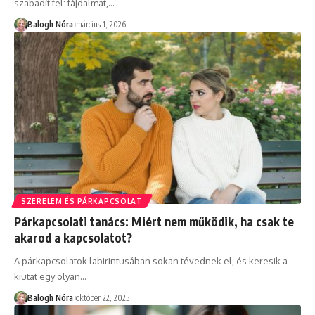
szabadít fel: fájdalmat,
…
Balogh Nóra
március 1, 2026
SZERELEM ÉS PÁRKAPCSOLAT
Párkapcsolati tanács: Miért nem működik, ha csak te
akarod a kapcsolatot?
A párkapcsolatok labirintusában sokan tévednek el, és keresik a
kiutat egy olyan
…
Balogh Nóra
október 22, 2025