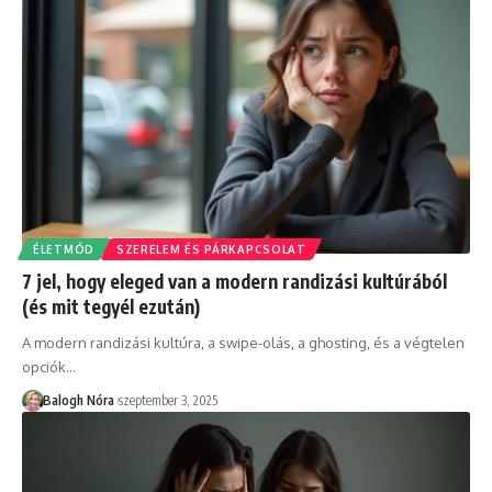
ÉLETMÓD
SZERELEM ÉS PÁRKAPCSOLAT
7 jel, hogy eleged van a modern randizási kultúrából
(és mit tegyél ezután)
A modern randizási kultúra, a swipe-olás, a ghosting, és a végtelen
opciók
…
Balogh Nóra
szeptember 3, 2025