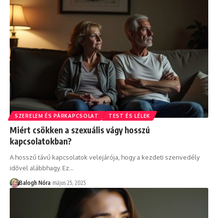
SZERELEM ÉS PÁRKAPCSOLAT
TEST ÉS LÉLEK
Miért csökken a szexuális vágy hosszú
kapcsolatokban?
A hosszú távú kapcsolatok velejárója, hogy a kezdeti szenvedély
idővel alábbhagy. Ez
…
Balogh Nóra
május 25, 2025