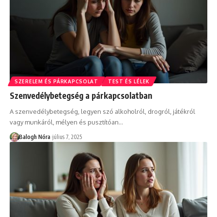
SZERELEM ÉS PÁRKAPCSOLAT
TEST ÉS LÉLEK
Szenvedélybetegség a párkapcsolatban
A szenvedélybetegség, legyen szó alkoholról, drogról, játékról
vagy munkáról, mélyen és pusztítóan
…
Balogh Nóra
július 7, 2025