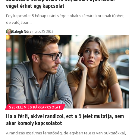
véget érhet egy kapcsolat
Egy kapcsolat 5 hónap utáni vége sokak számára korainak tűnhet,
de valójában
…
Balogh Nóra
május 25, 2025
SZERELEM ÉS PÁRKAPCSOLAT
Ha a férfi, akivel randizol, ezt a 9 jelet mutatja, nem
akar komoly kapcsolatot
A randizás izgalmas lehetőség, de egyben tele is van buktatókkal,