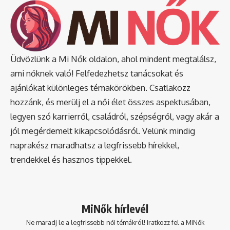
Üdvözlünk a Mi Nők oldalon, ahol mindent megtalálsz,
ami nőknek való! Felfedezhetsz tanácsokat és
ajánlókat különleges témakörökben. Csatlakozz
hozzánk, és merülj el a női élet összes aspektusában,
legyen szó karrierről, családról, szépségről, vagy akár a
jól megérdemelt kikapcsolódásról. Velünk mindig
naprakész maradhatsz a legfrissebb hírekkel,
trendekkel és hasznos tippekkel.
MiNők hírlevél
Ne maradj le a legfrissebb női témákról! Iratkozz fel a MiNők