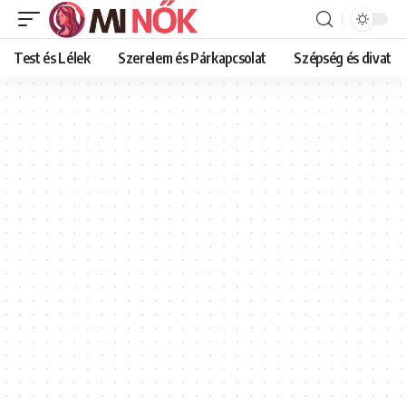
Test és Lélek
Szerelem és Párkapcsolat
Szépség és divat