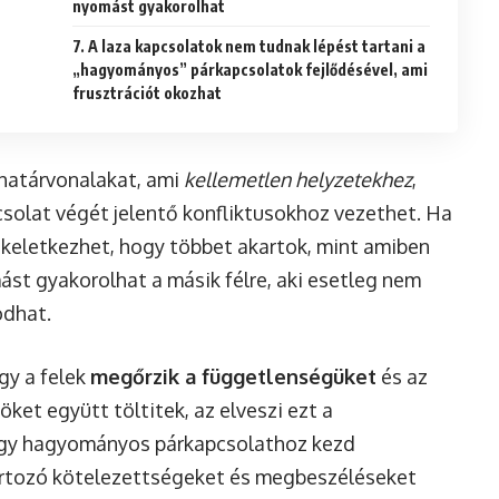
nyomást gyakorolhat
7. A laza kapcsolatok nem tudnak lépést tartani a
„hagyományos” párkapcsolatok fejlődésével, ami
frusztrációt okozhat
 határvonalakat, ami
kellemetlen helyzetekhez
,
csolat végét jelentő konfliktusokhoz vezethet. Ha
t keletkezhet, hogy többet akartok, mint amiben
st gyakorolhat a másik félre, aki esetleg nem
odhat.
gy a felek
megőrzik a függetlenségüket
és az
ket együtt töltitek, az elveszi ezt a
 egy hagyományos párkapcsolathoz kezd
tartozó kötelezettségeket és megbeszéléseket