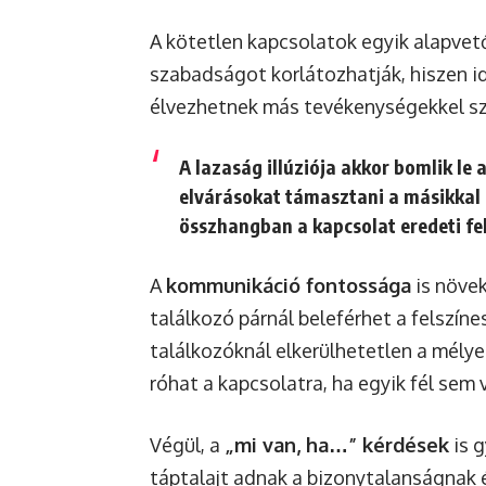
A kötetlen kapcsolatok egyik alapve
szabadságot korlátozhatják, hiszen id
élvezhetnek más tevékenységekkel sz
A lazaság illúziója akkor bomlik le 
elvárásokat támasztani a másikkal 
összhangban a kapcsolat eredeti fel
A
kommunikáció fontossága
is növek
találkozó párnál beleférhet a felszí
találkozóknál elkerülhetetlen a mély
róhat a kapcsolatra, ha egyik fél sem v
Végül, a
„mi van, ha…” kérdések
is g
táptalajt adnak a bizonytalanságnak 