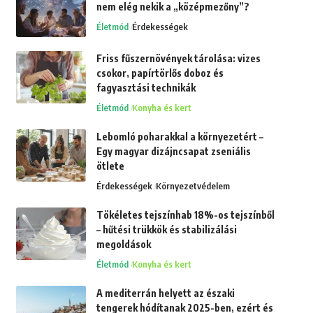
nem elég nekik a „középmezőny”?
Életmód
Érdekességek
Friss fűszernövények tárolása: vizes
csokor, papírtörlős doboz és
fagyasztási technikák
Életmód
Konyha és kert
Lebomló poharakkal a környezetért –
Egy magyar dizájncsapat zseniális
ötlete
Érdekességek
Környezetvédelem
Tökéletes tejszínhab 18%-os tejszínből
– hűtési trükkök és stabilizálási
megoldások
Életmód
Konyha és kert
A mediterrán helyett az északi
tengerek hódítanak 2025-ben, ezért és