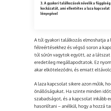
3. A gyakori találkozások növelik a függőség
kockázatát, ami ellentétes a laza kapcsolat
lényegével
A túl gyakori találkozás elmoshatja a
félreértésekhez és végső soron a kap
túl sűrűn vagytok együtt, az a látsza
eredetileg megállapodtatok. Ez nyomá
akar elköteleződni, és emiatt eltávol
A laza kapcsolat sikere azon múlik, ho
önállóságukat. Ha szinte minden időtö
szabadságot, és a kapcsolat inkább
hasonlítani – anélkül, hogy a hozzá 