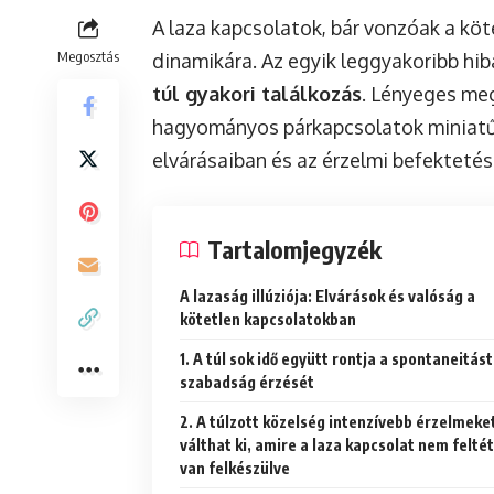
A laza kapcsolatok, bár vonzóak a köt
Megosztás
dinamikára. Az egyik leggyakoribb hib
túl gyakori találkozás
. Lényeges meg
hagyományos párkapcsolatok miniatűr
elvárásaiban és az érzelmi befektetés
Tartalomjegyzék
A lazaság illúziója: Elvárások és valóság a
kötetlen kapcsolatokban
1. A túl sok idő együtt rontja a spontaneitást
szabadság érzését
2. A túlzott közelség intenzívebb érzelmeke
válthat ki, amire a laza kapcsolat nem felté
van felkészülve