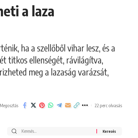
eti a laza
énik, ha a szellőből vihar lesz, és a
 titkos ellenségét, rávilágítva,
rizheted meg a lazaság varázsát,
22 perc olvasás
Megosztás
Search