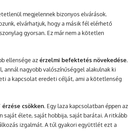
etetlenül megjelennek bizonyos elvárások.
ozunk, elvárhatjuk, hogy a másik fél elérhető
iszonylag gyorsan. Ez már nem a kötetlen
obb ellensége az
érzelmi befektetés növekedése
.
l, annál nagyobb valószínűséggel alakulnak ki
ti a kapcsolat eredeti célját, ami a kötetlenség
” érzése csökken
. Egy laza kapcsolatban éppen az
saját élete, saját hobbija, saját barátai. A ritkább
lkozás izgalmát. A túl gyakori együttlét ezt a