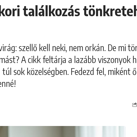
kori találkozás tönkreteh
rág: szellő kell neki, nem orkán. De mi tört
ást? A cikk feltárja a lazább viszonyok hét
túl sok közelségben. Fedezd fel, miként ő
enné!