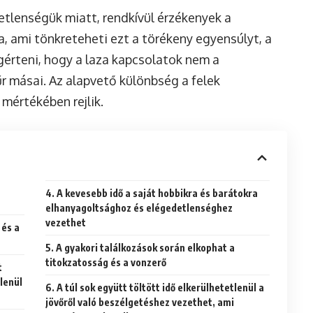
etlenségük miatt, rendkívül érzékenyek a
a, ami tönkreteheti ezt a törékeny egyensúlyt, a
érteni, hogy a laza kapcsolatok nem a
 másai. Az alapvető különbség a felek
 mértékében rejlik.
4. A kevesebb idő a saját hobbikra és barátokra
elhanyagoltsághoz és elégedetlenséghez
vezethet
 és a
5. A gyakori találkozások során elkophat a
titokzatosság és a vonzerő
t
tlenül
6. A túl sok együtt töltött idő elkerülhetetlenül a
jövőről való beszélgetéshez vezethet, ami