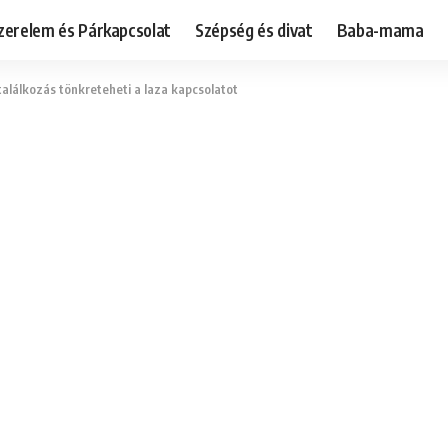
zerelem és Párkapcsolat
Szépség és divat
Baba-mama
 találkozás tönkreteheti a laza kapcsolatot