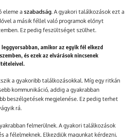
tő eleme a
szabadság
. A gyakori találkozások ezt a
ővel a másik féllel való programok előnyt
emben. Ez pedig feszültséget szülhet.
a leggyorsabban, amikor az egyik fél elkezd
szemben, és ezek az elvárások nincsenek
tételeivel.
szik a gyakoribb találkozásokkal. Míg egy ritkán
nesebb kommunikáció, addig a gyakrabban
ebb beszélgetések megjelenése. Ez pedig terhet
ágyik rá.
yakrabban felmerülnek. A gyakori találkozások
és a félelmeknek. Elkezdjük magunkat kérdezni,