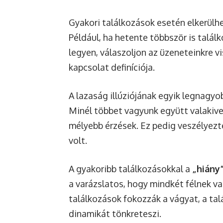
Gyakori találkozások esetén elkerülh
Például, ha hetente többször is találk
legyen, válaszoljon az üzeneteinkre v
kapcsolat definíciója.
A lazaság illúziójának egyik legnagy
Minél többet vagyunk együtt valakive
mélyebb érzések. Ez pedig veszélyezte
volt.
A gyakoribb találkozásokkal a
„hiány
a varázslatos, hogy mindkét félnek van 
találkozások fokozzák a vágyat, a talá
dinamikát tönkreteszi.