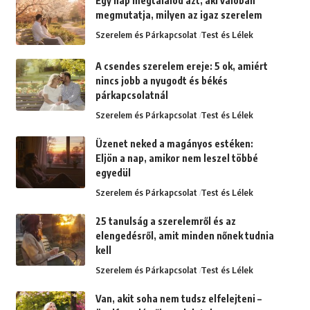
Egy nap megtalálod azt, aki valóban
megmutatja, milyen az igaz szerelem
Szerelem és Párkapcsolat
Test és Lélek
A csendes szerelem ereje: 5 ok, amiért
nincs jobb a nyugodt és békés
párkapcsolatnál
Szerelem és Párkapcsolat
Test és Lélek
Üzenet neked a magányos estéken:
Eljön a nap, amikor nem leszel többé
egyedül
Szerelem és Párkapcsolat
Test és Lélek
25 tanulság a szerelemről és az
elengedésről, amit minden nőnek tudnia
kell
Szerelem és Párkapcsolat
Test és Lélek
Van, akit soha nem tudsz elfelejteni –