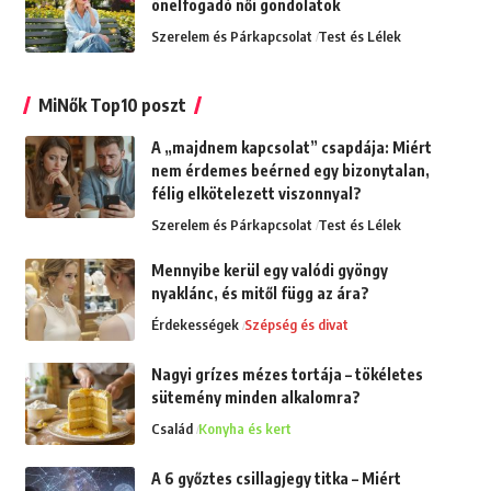
önelfogadó női gondolatok
Szerelem és Párkapcsolat
Test és Lélek
MiNők Top10 poszt
A „majdnem kapcsolat” csapdája: Miért
nem érdemes beérned egy bizonytalan,
félig elkötelezett viszonnyal?
Szerelem és Párkapcsolat
Test és Lélek
Mennyibe kerül egy valódi gyöngy
nyaklánc, és mitől függ az ára?
Érdekességek
Szépség és divat
Nagyi grízes mézes tortája – tökéletes
sütemény minden alkalomra?
Család
Konyha és kert
A 6 győztes csillagjegy titka – Miért