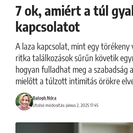
7 ok, amiért a túl gya
kapcsolatot
A laza kapcsolat, mint egy törékeny vi
ritka találkozások sűrűn követik egym
hogyan fulladhat meg a szabadság a 
mielőtt a túlzott intimitás örökre elv
Balogh Nóra
Utolsó módosítás: június 2, 2025 17:45