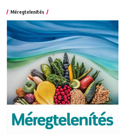
for:
Méregtelenítés