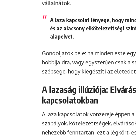
vállalnátok.
A laza kapcsolat lényege, hogy mind
és az alacsony elkötelezettségi szin
alapelvet.
Gondoljatok bele: ha minden este együt
hobbijaidra, vagy egyszerűen csak a 
szépsége, hogy kiegészíti az életedet,
A lazaság illúziója: Elvárá
kapcsolatokban
A laza kapcsolatok vonzereje éppen a 
szabályok, kötelezettségek, elváráso
nehezebb fenntartani ezt a légkört, és 