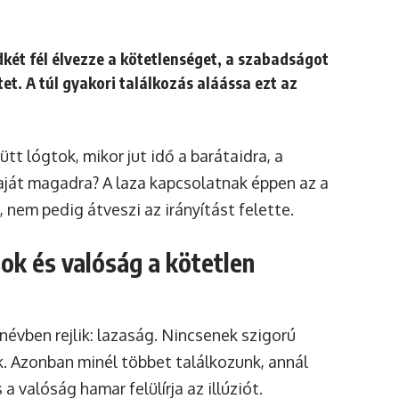
két fél élvezze a kötetlenséget, a szabadságot
tet. A túl gyakori találkozás aláássa ezt az
t lógtok, mikor jut idő a barátaidra, a
saját magadra? A laza kapcsolatnak éppen az a
 nem pedig átveszi az irányítást felette.
sok és valóság a kötetlen
névben rejlik: lazaság. Nincsenek szigorú
k. Azonban minél többet találkozunk, annál
a valóság hamar felülírja az illúziót.