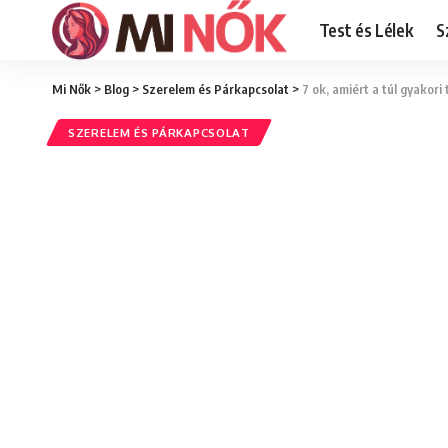
Test és Lélek
S
Mi Nők
>
Blog
>
Szerelem és Párkapcsolat
>
7 ok, amiért a túl gyakori
SZERELEM ÉS PÁRKAPCSOLAT