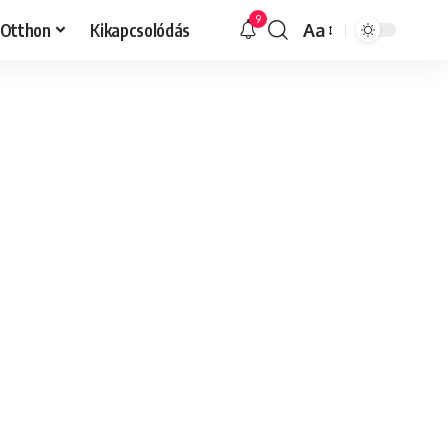
9
Otthon
Kikapcsolódás
Aa
Font
Resizer