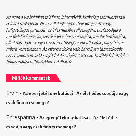
Az ezen a weboldalon található információk kizárólag szórakoztatási
célokat szolgálnak. Nem vállalunk semmiféle kifejezett vagy
hallgatólagos garanciát az információk teljességére, pontosságára,
megfelelőségére, jogszerűségére, hasznosságára, megbízhatóságára,
alkalmasságára vagy hozzáférhetőségére vonatkozóan, vagy bármi
másra vonatkozóan. Az információkra való bármilyen támaszkodás
ezért szigorúan az Ön saját felelősségére történik. További feltételek a
felhasználási feltételekben
találhatók.
MiNők kommentek
Ervin
-
Az eper jótékony hatásai – Az élet édes csodája vagy
csak finom csemege?
Eprespanna
-
Az eper jótékony hatásai – Az élet édes
csodája vagy csak finom csemege?