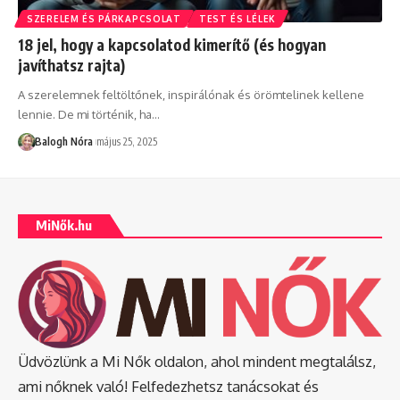
SZERELEM ÉS PÁRKAPCSOLAT
TEST ÉS LÉLEK
18 jel, hogy a kapcsolatod kimerítő (és hogyan
javíthatsz rajta)
A szerelemnek feltöltőnek, inspirálónak és örömtelinek kellene
lennie. De mi történik, ha
…
Balogh Nóra
május 25, 2025
MiNők.hu
Üdvözlünk a Mi Nők oldalon, ahol mindent megtalálsz,
ami nőknek való! Felfedezhetsz tanácsokat és