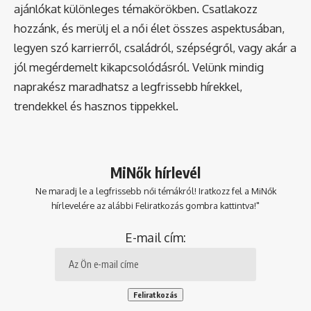
ajánlókat különleges témakörökben. Csatlakozz
hozzánk, és merülj el a női élet összes aspektusában,
legyen szó karrierről, családról, szépségről, vagy akár a
jól megérdemelt kikapcsolódásról. Velünk mindig
naprakész maradhatsz a legfrissebb hírekkel,
trendekkel és hasznos tippekkel.
MiNők hírlevél
Ne maradj le a legfrissebb női témákról! Iratkozz fel a MiNők
hírlevelére az alábbi Feliratkozás gombra kattintva!"
E-mail cím: