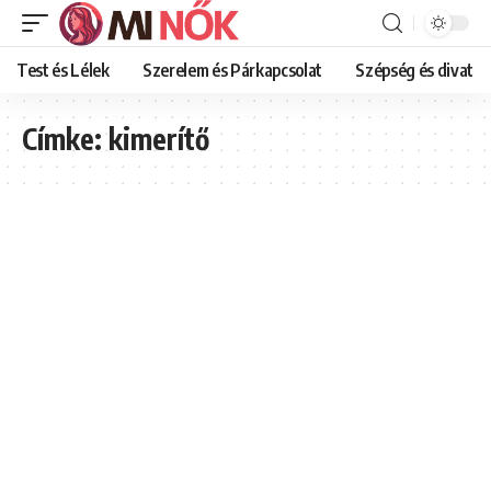
Test és Lélek
Szerelem és Párkapcsolat
Szépség és divat
Címke:
kimerítő