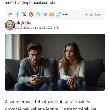
mielőtt végleg lemondanál róla!
41 perc olvasás
Balogh Nóra
Utolsó módosítás: május 25, 2025 14:49
A szerelemnek feltöltőnek, inspirálónak és
örömtelinek kellene lennie. De mi történik, ha