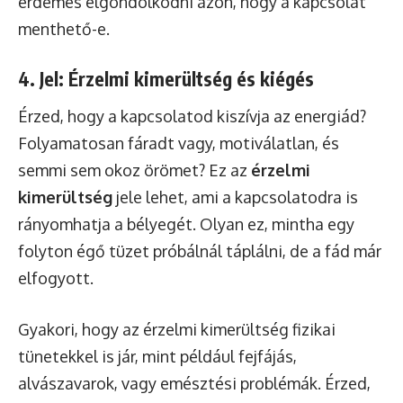
érdemes elgondolkodni azon, hogy a kapcsolat
menthető-e.
4. Jel: Érzelmi kimerültség és kiégés
Érzed, hogy a kapcsolatod kiszívja az energiád?
Folyamatosan fáradt vagy, motiválatlan, és
semmi sem okoz örömet? Ez az
érzelmi
kimerültség
jele lehet, ami a kapcsolatodra is
rányomhatja a bélyegét. Olyan ez, mintha egy
folyton égő tüzet próbálnál táplálni, de a fád már
elfogyott.
Gyakori, hogy az érzelmi kimerültség fizikai
tünetekkel is jár, mint például fejfájás,
alvászavarok, vagy emésztési problémák. Érzed,