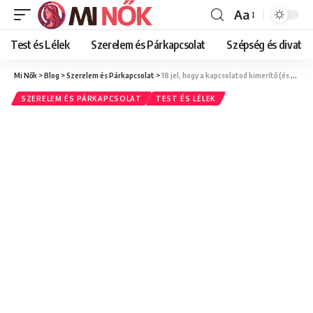
Aa
Font
Resizer
Test és Lélek
Szerelem és Párkapcsolat
Szépség és divat
Mi Nők
>
Blog
>
Szerelem és Párkapcsolat
>
18 jel, hogy a kapcsolatod kimerítő (és hogyan javíthatsz rajta)
SZERELEM ÉS PÁRKAPCSOLAT
TEST ÉS LÉLEK