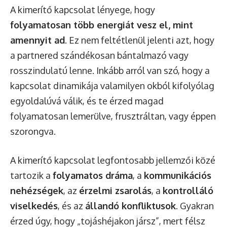
A kimerítő kapcsolat lényege, hogy
folyamatosan több energiát vesz el, mint
amennyit ad
. Ez nem feltétlenül jelenti azt, hogy
a partnered szándékosan bántalmazó vagy
rosszindulatú lenne. Inkább arról van szó, hogy a
kapcsolat dinamikája valamilyen okból kifolyólag
egyoldalúvá válik, és te érzed magad
folyamatosan lemerülve, frusztráltan, vagy éppen
szorongva.
A kimerítő kapcsolat legfontosabb jellemzői közé
tartozik a
folyamatos dráma
, a
kommunikációs
nehézségek
, az
érzelmi zsarolás
, a
kontrolláló
viselkedés
, és az
állandó konfliktusok
. Gyakran
érzed úgy, hogy „tojáshéjakon jársz”, mert félsz