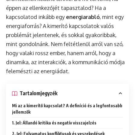
éppen az ellenkezőjét tapasztalod? Ha a
kapcsolatod inkább egy
energiarabló
, mint egy
energiaforrás? A kimerítő kapcsolatok valós
problémát jelentenek, és sokkal gyakoribbak,
mint gondolnánk. Nem feltétlenül arról van szó,
hogy valaki rossz ember, hanem arról, hogy a
dinamika, az interakciók, a kommunikáció módja
felemészti az energiádat.
Tartalomjegyzék
Mi az a kimerítő kapcsolat? A definíció és a legfontosabb
jellemzők
1. Jel: Állandó kritika és negatív visszajelzés
2. Jel: Folyamatos konfliktusok és veszekedések