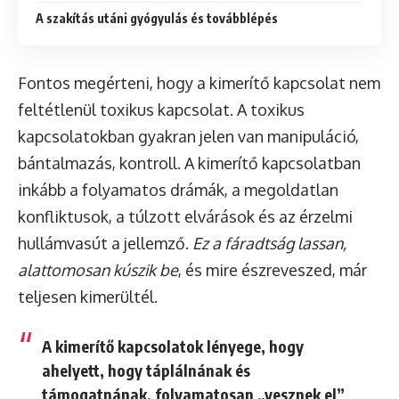
A szakítás utáni gyógyulás és továbblépés
Fontos megérteni, hogy a kimerítő kapcsolat nem
feltétlenül toxikus kapcsolat. A toxikus
kapcsolatokban gyakran jelen van manipuláció,
bántalmazás, kontroll. A kimerítő kapcsolatban
inkább a folyamatos drámák, a megoldatlan
konfliktusok, a túlzott elvárások és az érzelmi
hullámvasút a jellemző.
Ez a fáradtság lassan,
alattomosan kúszik be
, és mire észreveszed, már
teljesen kimerültél.
A kimerítő kapcsolatok lényege, hogy
ahelyett, hogy táplálnának és
támogatnának, folyamatosan „vesznek el”