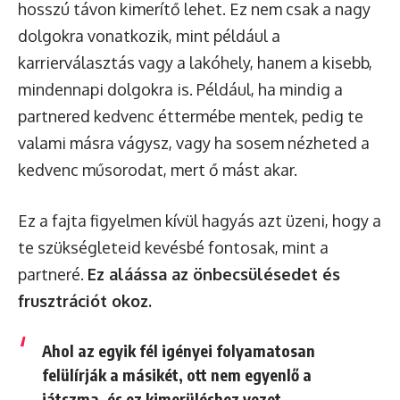
hosszú távon kimerítő lehet. Ez nem csak a nagy
dolgokra vonatkozik, mint például a
karrierválasztás vagy a lakóhely, hanem a kisebb,
mindennapi dolgokra is. Például, ha mindig a
partnered kedvenc éttermébe mentek, pedig te
valami másra vágysz, vagy ha sosem nézheted a
kedvenc műsorodat, mert ő mást akar.
Ez a fajta figyelmen kívül hagyás azt üzeni, hogy a
te szükségleteid kevésbé fontosak, mint a
partneré.
Ez aláássa az önbecsülésedet és
frusztrációt okoz.
Ahol az egyik fél igényei folyamatosan
felülírják a másikét, ott nem egyenlő a
játszma, és ez kimerüléshez vezet.