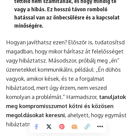
tetteid nem számítanak, és hogy mindig te
vagy a hibás. Ez hosszú távon romboló
hatással van az önbecsülésre és a kapcsolat
minőségére.
Hogyan javíthatsz ezen? Először is, tudatosítsd
magadban, hogy mikor hárítasz át felelősséget
vagy hibáztatsz. Másodszor, próbálj meg „én”
üzenetekkel kommunikálni, például: „Én dühös
vagyok, amikor kések, és te a forgalmat
hibáztatod, mert úgy érzem, nem veszed
komolyan a problémát.” Harmadszor,
tanuljatok
meg kompromisszumot kötni és közösen
megoldásokat keresni
, ahelyett, hogy egymást
hibáztatnátok.