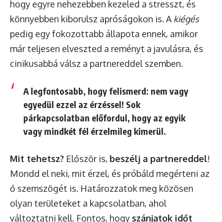
hogy egyre nehezebben kezeled a stresszt, és
könnyebben kiborulsz apróságokon is. A
kiégés
pedig egy fokozottabb állapota ennek, amikor
már teljesen elveszted a reményt a javulásra, és
cinikusabbá válsz a partnereddel szemben.
A legfontosabb, hogy felismerd: nem vagy
egyedül ezzel az érzéssel! Sok
párkapcsolatban előfordul, hogy az egyik
vagy mindkét fél érzelmileg kimerül.
Mit tehetsz?
Először is,
beszélj a partnereddel
!
Mondd el neki, mit érzel, és próbáld megérteni az
ő szemszögét is. Határozzatok meg közösen
olyan területeket a kapcsolatban, ahol
változtatni kell. Fontos, hogy
szánjatok időt