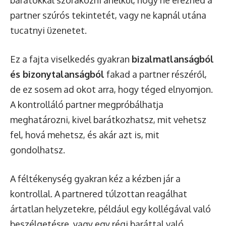
barátokkal szórakozni anélkül, hogy ne éreznéd a
partner szúrós tekintetét, vagy ne kapnál utána
tucatnyi üzenetet.
Ez a fajta viselkedés gyakran
bizalmatlanságból
és bizonytalanságból
fakad a partner részéről,
de ez sosem ad okot arra, hogy téged elnyomjon.
A kontrolláló partner megpróbálhatja
meghatározni, kivel barátkozhatsz, mit vehetsz
fel, hová mehetsz, és akár azt is, mit
gondolhatsz.
A féltékenység gyakran kéz a kézben jár a
kontrollal. A partnered túlzottan reagálhat
ártatlan helyzetekre, például egy kollégával való
beszélgetésre, vagy egy régi baráttal való