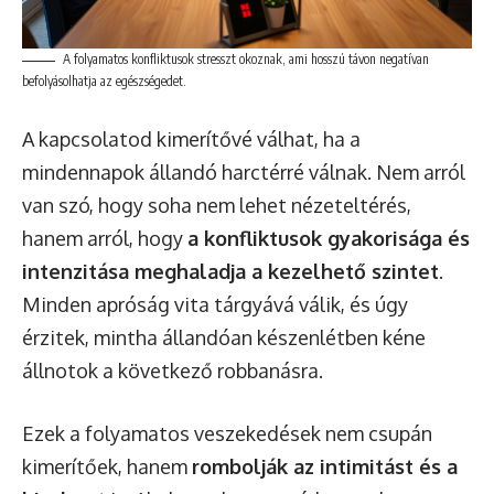
A folyamatos konfliktusok stresszt okoznak, ami hosszú távon negatívan
befolyásolhatja az egészségedet.
A kapcsolatod kimerítővé válhat, ha a
mindennapok állandó harctérré válnak. Nem arról
van szó, hogy soha nem lehet nézeteltérés,
hanem arról, hogy
a konfliktusok gyakorisága és
intenzitása meghaladja a kezelhető szintet
.
Minden apróság vita tárgyává válik, és úgy
érzitek, mintha állandóan készenlétben kéne
állnotok a következő robbanásra.
Ezek a folyamatos veszekedések nem csupán
kimerítőek, hanem
rombolják az intimitást és a