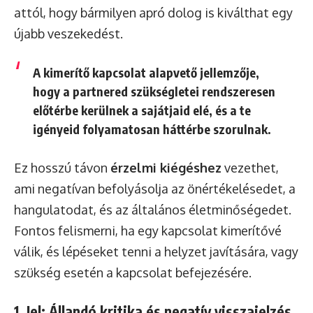
attól, hogy bármilyen apró dolog is kiválthat egy
újabb veszekedést.
A kimerítő kapcsolat alapvető jellemzője,
hogy
a partnered szükségletei rendszeresen
előtérbe kerülnek a sajátjaid elé
, és a te
igényeid folyamatosan háttérbe szorulnak.
Ez hosszú távon
érzelmi kiégéshez
vezethet,
ami negatívan befolyásolja az önértékelésedet, a
hangulatodat, és az általános életminőségedet.
Fontos felismerni, ha egy kapcsolat kimerítővé
válik, és lépéseket tenni a helyzet javítására, vagy
szükség esetén a kapcsolat befejezésére.
1. Jel: Állandó kritika és negatív visszajelzés