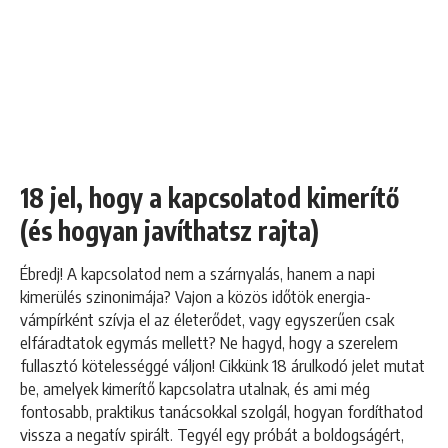
18 jel, hogy a kapcsolatod kimerítő
(és hogyan javíthatsz rajta)
Ébredj! A kapcsolatod nem a szárnyalás, hanem a napi
kimerülés szinonimája? Vajon a közös időtök energia-
vámpírként szívja el az életerődet, vagy egyszerűen csak
elfáradtatok egymás mellett? Ne hagyd, hogy a szerelem
fullasztó kötelességgé váljon! Cikkünk 18 árulkodó jelet mutat
be, amelyek kimerítő kapcsolatra utalnak, és ami még
fontosabb, praktikus tanácsokkal szolgál, hogyan fordíthatod
vissza a negatív spirált. Tegyél egy próbát a boldogságért,