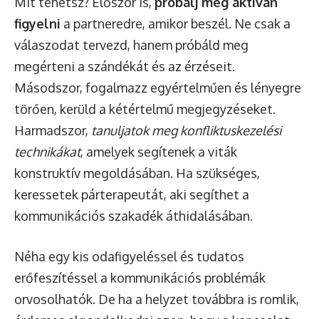
Mit tehetsz? Először is,
próbálj meg aktívan
figyelni
a partneredre, amikor beszél. Ne csak a
válaszodat tervezd, hanem próbáld meg
megérteni a szándékát és az érzéseit.
Másodszor, fogalmazz egyértelműen és lényegre
törően, kerüld a kétértelmű megjegyzéseket.
Harmadszor,
tanuljatok meg konfliktuskezelési
technikákat
, amelyek segítenek a viták
konstruktív megoldásában. Ha szükséges,
keressetek párterapeutát, aki segíthet a
kommunikációs szakadék áthidalásában.
Néha egy kis odafigyeléssel és tudatos
erőfeszítéssel a kommunikációs problémák
orvosolhatók. De ha a helyzet továbbra is romlik,