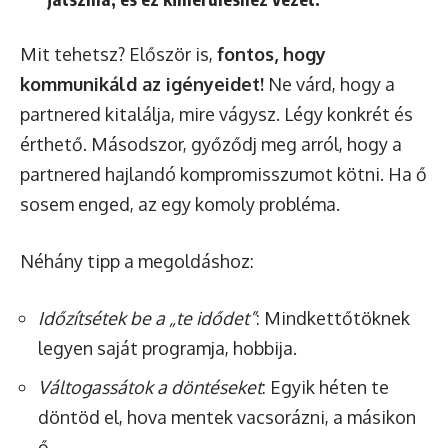
Mit tehetsz? Először is,
fontos, hogy
kommunikáld az igényeidet!
Ne várd, hogy a
partnered kitalálja, mire vágysz. Légy konkrét és
érthető. Másodszor, győződj meg arról, hogy a
partnered hajlandó kompromisszumot kötni. Ha ő
sosem enged, az egy komoly probléma.
Néhány tipp a megoldáshoz:
Időzítsétek be a „te idődet”
: Mindkettőtöknek
legyen saját programja, hobbija.
Váltogassátok a döntéseket
: Egyik héten te
döntöd el, hova mentek vacsorázni, a másikon
ő.