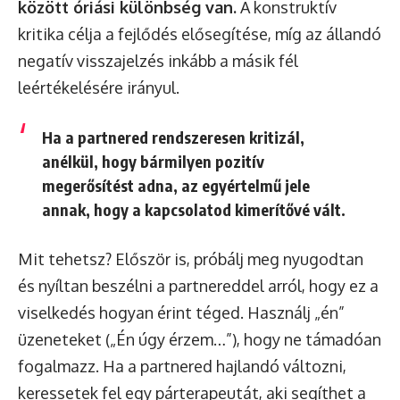
között óriási különbség van.
A konstruktív
kritika célja a fejlődés elősegítése, míg az állandó
negatív visszajelzés inkább a másik fél
leértékelésére irányul.
Ha a partnered rendszeresen kritizál,
anélkül, hogy bármilyen pozitív
megerősítést adna, az egyértelmű jele
annak, hogy a kapcsolatod kimerítővé vált.
Mit tehetsz? Először is, próbálj meg nyugodtan
és nyíltan beszélni a partnereddel arról, hogy ez a
viselkedés hogyan érint téged. Használj „én”
üzeneteket („Én úgy érzem…”), hogy ne támadóan
fogalmazz. Ha a partnered hajlandó változni,
keressetek fel egy párterapeutát, aki segíthet a