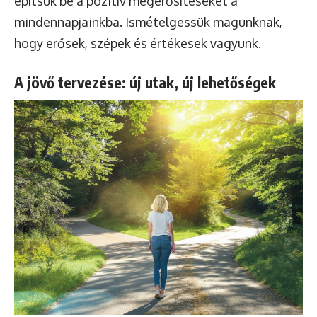
építsük be a pozitív megerősítéseket a
mindennapjainkba. Ismételgessük magunknak,
hogy erősek, szépek és értékesek vagyunk.
A jövő tervezése: új utak, új lehetőségek