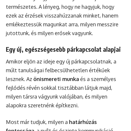
természetes. A lényeg, hogy ne hagyjuk, hogy
ezek az érzések visszahúzzanak minket, hanem
emlékeztessük magunkat arra, milyen messzire
jutottunk, és milyen erősek vagyunk.
Egy új, egészségesebb párkapcsolat alapjai
Amikor eljön az ideje egy új párkapcsolatnak, a
múlt tanulságai felbecsülhetetlen értékűek
lesznek. Az
önismereti munka
és a személyes
fejlődés révén sokkal tisztábban látjuk majd,
milyen társra vágyunk valójában, és milyen
alapokra szeretnénk építkezni.
Most már tudjuk, milyen a
határhúzás
fontossága
, a nyílt és őszinte kommunikáció