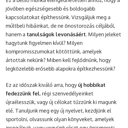
jövőben egészségesebb és boldogabb
kapcsolatokat építhessünk. Vizsgáljuk meg a
múltbeli hibáinkat, de ne önostorozás céljából,
hanem a
tanulságok levonásáért
. Milyen jeleket
hagytunk figyelmen kívül? Milyen
kompromisszumokat kötöttünk, amelyek
ártottak nekünk? Miben kell fejlődnünk, hogy
legközelebb erősebb alapokra építkezhessünk?
Ez az időszak kiváló arra, hogy
új hobbikat
fedezzünk fel
, régi szenvedélyeinket
újraélesszük, vagy új célokat tűzzünk ki magunk
elé. Tanuljunk meg egy új nyelvet, kezdjünk el
sportolni, olvassunk olyan könyveket, amelyek
inspirálnak, vagy vegyünk részt egy önismereti