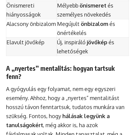
Önismereti
Mélyebb
önismeret
és
hiányosságok
személyes növekedés
Alacsony önbizalom
Megújult
önbizalom
és
önértékelés
Elavult jövőkép
Új, inspiráló
jövőkép
és
lehetőségek
A „nyertes” mentalitás: hogyan tartsuk
fenn?
A gyógyulás egy folyamat, nem egy egyszeri
esemény. Ahhoz, hogy a „nyertes” mentalitást
hosszú távon fenntartsuk, tudatos munkára van
szükség. Fontos, hogy
hálásak legyünk a
tanulságokért
, még akkor is, ha azok
fájdalmasak voltak. Minden tapasztalat, még a