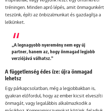
tréningen. Minden apró lépés, amit önmagunkért
teszünk, építi az önbizalmunkat és gazdagítja a
lelkünket.
„A legnagyobb nyeremény nem egy új
partner, hanem az, hogy önmagad legjobb
verziójává válhatsz.”
A függetlenség édes íze: újra önmagad
lehetsz
Egy párkapcsolatban, még a legjobbakban is,
gyakran előfordul, hogy az ember kicsit elveszíti
önmagát, vagy legalábbis alkalmazkodik a
másikhoz. Kompromisszumokat kötünk, feladjuk