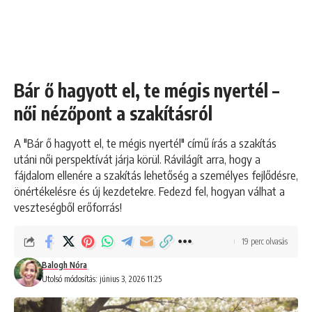
Bár ő hagyott el, te mégis nyertél –
női nézőpont a szakításról
A "Bár ő hagyott el, te mégis nyertél" című írás a szakítás
utáni női perspektívát járja körül. Rávilágít arra, hogy a
fájdalom ellenére a szakítás lehetőség a személyes fejlődésre,
önértékelésre és új kezdetekre. Fedezd fel, hogyan válhat a
veszteségből erőforrás!
19 perc olvasás
Balogh Nóra
Utolsó módosítás: június 3, 2026 11:25