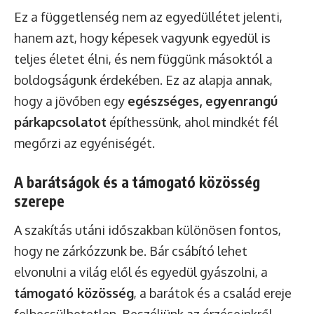
Ez a függetlenség nem az egyedüllétet jelenti,
hanem azt, hogy képesek vagyunk egyedül is
teljes életet élni, és nem függünk másoktól a
boldogságunk érdekében. Ez az alapja annak,
hogy a jövőben egy
egészséges, egyenrangú
párkapcsolatot
építhessünk, ahol mindkét fél
megőrzi az egyéniségét.
A barátságok és a támogató közösség
szerepe
A szakítás utáni időszakban különösen fontos,
hogy ne zárkózzunk be. Bár csábító lehet
elvonulni a világ elől és egyedül gyászolni, a
támogató közösség
, a barátok és a család ereje
felbecsülhetetlen. Beszéljünk az érzéseinkről,