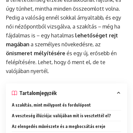
úgy tűnhet, mintha minden összeomlott volna.
Pedig a valóság ennél sokkal árnyaltabb, és egy
női nézőpontból vizsgálva, a szakítás – még ha
fájdalmas is – egy hatalmas
lehetőséget rejt
magában
a személyes növekedésre, az
önismeret mélyítésére
és egy új, erősebb én
felépítésére. Lehet, hogy ő ment el, de te
valójában nyertél.
Tartalomjegyzék
A szakítás, mint mélypont és fordulópont
A veszteség illúziója: valójában mit is vesztettél el?
Az elengedés művészete és a megbocsátás ereje