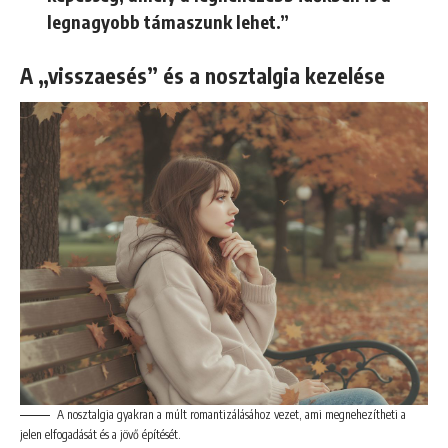
legnagyobb támaszunk lehet.”
A „visszaesés” és a nosztalgia kezelése
A nosztalgia gyakran a múlt romantizálásához vezet, ami megnehezítheti a
jelen elfogadását és a jövő építését.