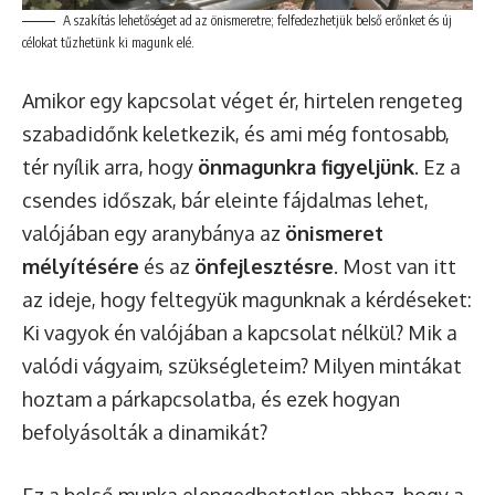
A szakítás lehetőséget ad az önismeretre; felfedezhetjük belső erőnket és új
célokat tűzhetünk ki magunk elé.
Amikor egy kapcsolat véget ér, hirtelen rengeteg
szabadidőnk keletkezik, és ami még fontosabb,
tér nyílik arra, hogy
önmagunkra figyeljünk
. Ez a
csendes időszak, bár eleinte fájdalmas lehet,
valójában egy aranybánya az
önismeret
mélyítésére
és az
önfejlesztésre
. Most van itt
az ideje, hogy feltegyük magunknak a kérdéseket:
Ki vagyok én valójában a kapcsolat nélkül? Mik a
valódi vágyaim, szükségleteim? Milyen mintákat
hoztam a párkapcsolatba, és ezek hogyan
befolyásolták a dinamikát?
Ez a belső munka elengedhetetlen ahhoz, hogy a