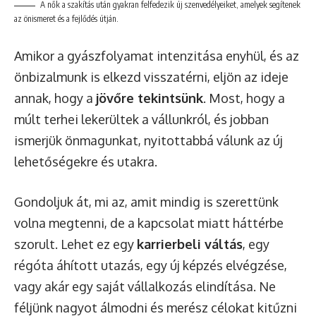
A nők a szakítás után gyakran felfedezik új szenvedélyeiket, amelyek segítenek
az önismeret és a fejlődés útján.
Amikor a gyászfolyamat intenzitása enyhül, és az
önbizalmunk is elkezd visszatérni, eljön az ideje
annak, hogy a
jövőre tekintsünk
. Most, hogy a
múlt terhei lekerültek a vállunkról, és jobban
ismerjük önmagunkat, nyitottabbá válunk az új
lehetőségekre és utakra.
Gondoljuk át, mi az, amit mindig is szerettünk
volna megtenni, de a kapcsolat miatt háttérbe
szorult. Lehet ez egy
karrierbeli váltás
, egy
régóta áhított utazás, egy új képzés elvégzése,
vagy akár egy saját vállalkozás elindítása. Ne
féljünk nagyot álmodni és merész célokat kitűzni