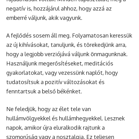
negatív is, hozzájárul ahhoz, hogy azzá az
emberré váljunk, akik vagyunk.
A fejlődés sosem áll meg. Folyamatosan keressük
az új kihívásokat, tanuljunk, és törekedjünk arra,
hogy a legjobb verziójává váljunk önmagunknak.
Használjunk megerősítéseket, meditációs
gyakorlatokat, vagy vezessünk naplót, hogy
tudatosítsuk a pozitív változásokat és
fenntartsuk a belső békénket.
Ne feledjük, hogy az élet tele van
hullámvölgyekkel és hullámhegyekkel. Lesznek
napok, amikor újra eluralkodik rajtunk a
szomorúság vagy a nosztalgia. Ez teljesen