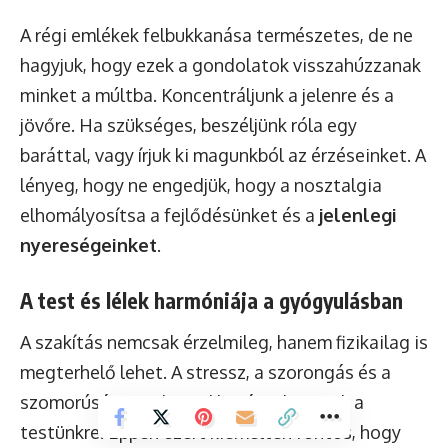
A régi emlékek felbukkanása természetes, de ne
hagyjuk, hogy ezek a gondolatok visszahúzzanak
minket a múltba. Koncentráljunk a jelenre és a
jövőre. Ha szükséges, beszéljünk róla egy
baráttal, vagy írjuk ki magunkból az érzéseinket. A
lényeg, hogy ne engedjük, hogy a nosztalgia
elhomályosítsa a fejlődésünket és a
jelenlegi
nyereségeinket
.
A test és lélek harmóniája a gyógyulásban
A szakítás nemcsak érzelmileg, hanem fizikailag is
megterhelő lehet. A stressz, a szorongás és a
szomorúság mind-mind hatással vannak a
testünkre. Éppen ezért kiemelten fontos, hogy