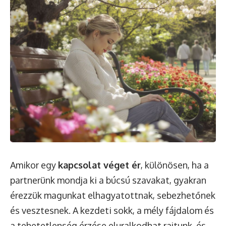
Amikor egy
kapcsolat véget ér
, különösen, ha a
partnerünk mondja ki a búcsú szavakat, gyakran
érezzük magunkat elhagyatottnak, sebezhetőnek
és vesztesnek. A kezdeti sokk, a mély fájdalom és
a tehetetlenség érzése eluralkodhat rajtunk, és