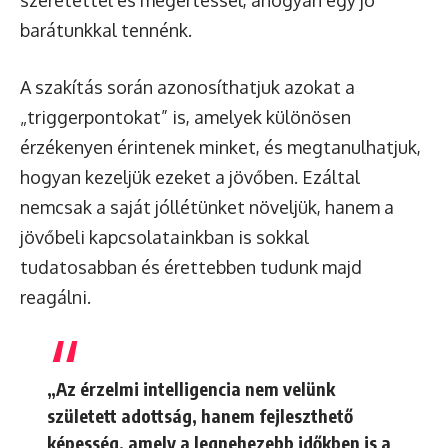
szeretettel és megértéssel, ahogyan egy jó
barátunkkal tennénk.
A szakítás során azonosíthatjuk azokat a
„triggerpontokat” is, amelyek különösen
érzékenyen érintenek minket, és megtanulhatjuk,
hogyan kezeljük ezeket a jövőben. Ezáltal
nemcsak a saját jóllétünket növeljük, hanem a
jövőbeli kapcsolatainkban is sokkal
tudatosabban és érettebben tudunk majd
reagálni.
„Az érzelmi intelligencia nem velünk
született adottság, hanem fejleszthető
képesség, amely a legnehezebb időkben is a