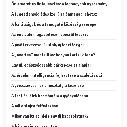
Önismeret és önfejlesztés: a legnagyobb nyeremény
A függetlenség édes íze: újra önmagad lehetsz
A barátságok és a támogató közösség szerepe
Az önbizalom újjáépítése: lépésről lépésre
A jövő tervezése: új utak, új lehetőségek
A „nyertes” mentalitás: hogyan tartsuk fenn?
Egy új, egészségesebb párkapcsolat alapjai
Az érzelmi intelligencia fejlesztése a szakítás után
A „visszaesés” és a nosztalgia kezelése
A test és lélek harmóniája a gyógyulásban
A női erő újra felfedezése
Mikor van itt az ideje egy új kapcsolatnak?
A hála ereje a gyász után