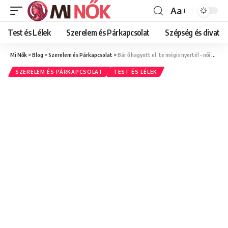
Aa
Font
Resizer
Test és Lélek
Szerelem és Párkapcsolat
Szépség és divat
Mi Nők
>
Blog
>
Szerelem és Párkapcsolat
>
Bár ő hagyott el, te mégis nyertél – női nézőpont a szakításról
SZERELEM ÉS PÁRKAPCSOLAT
TEST ÉS LÉLEK