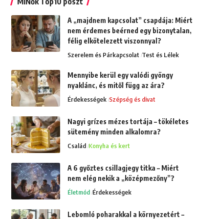
MiNők Top10 poszt
A „majdnem kapcsolat” csapdája: Miért
nem érdemes beérned egy bizonytalan,
félig elkötelezett viszonnyal?
Szerelem és Párkapcsolat
Test és Lélek
Mennyibe kerül egy valódi gyöngy
nyaklánc, és mitől függ az ára?
Érdekességek
Szépség és divat
Nagyi grízes mézes tortája – tökéletes
sütemény minden alkalomra?
Család
Konyha és kert
A 6 győztes csillagjegy titka – Miért
nem elég nekik a „középmezőny”?
Életmód
Érdekességek
Lebomló poharakkal a környezetért –