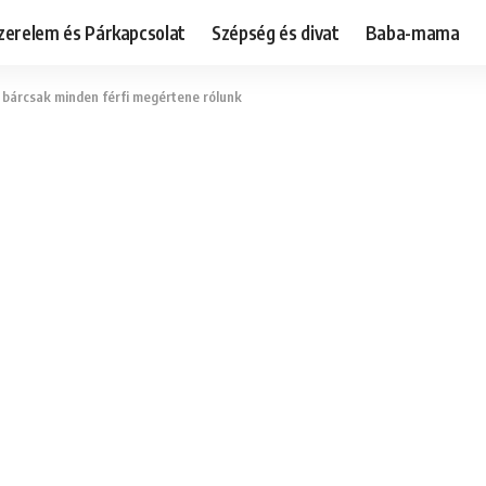
zerelem és Párkapcsolat
Szépség és divat
Baba-mama
it bárcsak minden férfi megértene rólunk