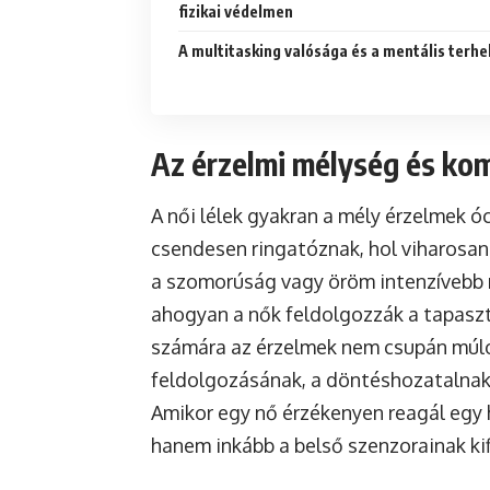
fizikai védelmen
A multitasking valósága és a mentális terhe
Az érzelmi mélység és ko
A női lélek gyakran a mély érzelmek óc
csendesen ringatóznak, hol viharosan
a szomorúság vagy öröm intenzívebb 
ahogyan a nők feldolgozzák a tapaszt
számára az érzelmek nem csupán múló
feldolgozásának, a döntéshozatalnak 
Amikor egy nő érzékenyen reagál egy h
hanem inkább a belső szenzorainak ki