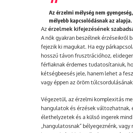
Az érzelmi mélység nem gyengeség,
mélyebb kapcsolódásnak az alapja.
Az
érzelmek kifejezésének szabads
A nők gyakran beszélnek érzéseikről 
fejezik ki magukat. Ha egy párkapcsol
hosszú távon frusztrációhoz, elidege
férfiaknak érdemes tudatosítaniuk, hog
kétségbeesés jele, hanem lehet a fe
vagy éppen az öröm túlcsordulásának
Végezetül, az érzelmi komplexitás megé
hangulatok és érzések változhatnak, é
élethelyzetek és a külső ingerek mind
„hangulatosnak” bélyegeznénk, vagy m