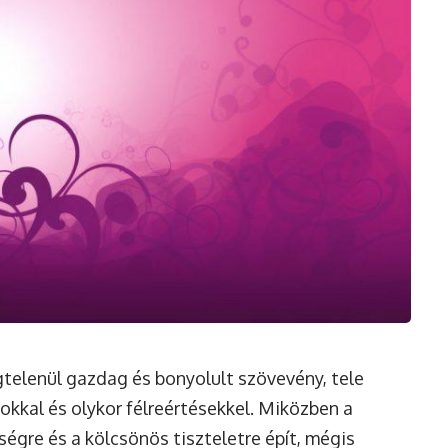
égtelenül gazdag és bonyolult szövevény, tele
tokkal és olykor félreértésekkel. Miközben a
égre és a kölcsönös tiszteletre épít, mégis