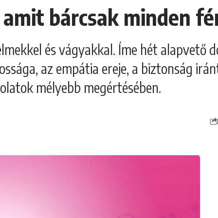
l, amit bárcsak minden f
zelmekkel és vágyakkal. Íme hét alapvető do
ága, az empátia ereje, a biztonság iránti
solatok mélyebb megértésében.