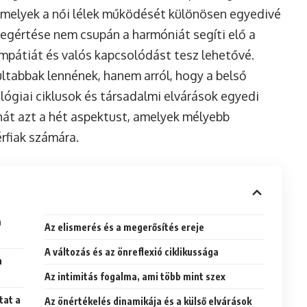
amelyek a női lélek működését különösen egyedivé
egértése nem csupán a harmóniát segíti elő a
pátiát és valós kapcsolódást tesz lehetővé.
ltabbak lennének, hanem arról, hogy a belső
lógiai ciklusok és társadalmi elvárások egyedi
át azt a hét aspektust, amelyek mélyebb
rfiak számára.
m
Az elismerés és a megerősítés ereje
A változás és az önreflexió ciklikussága
n
Az intimitás fogalma, ami több mint szex
tat a
Az önértékelés dinamikája és a külső elvárások