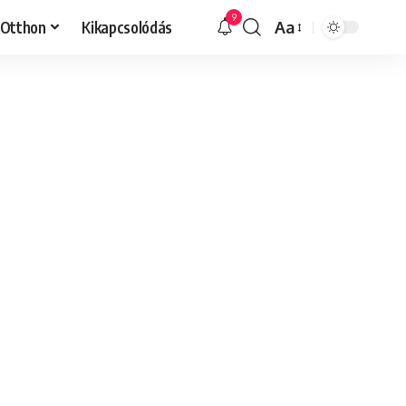
9
Otthon
Kikapcsolódás
Aa
Font
Resizer