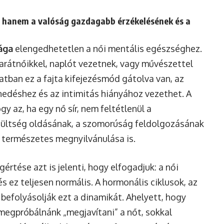
 hanem a valóság gazdagabb érzékelésének és a
ága
elengedhetetlen a női mentális egészséghez.
barátnőikkel, naplót vezetnek, vagy művészettel
atban ez a fajta kifejezésmód gátolva van, az
nedéshez és az intimitás hiányához vezethet. A
y az, ha egy nő sír, nem feltétlenül a
szültség oldásának, a szomorúság feldolgozásának
 természetes megnyilvánulása is.
rtése azt is jelenti, hogy elfogadjuk: a női
s ez teljesen normális. A hormonális ciklusok, az
 befolyásolják ezt a dinamikát. Ahelyett, hogy
egpróbálnánk „megjavítani” a nőt, sokkal