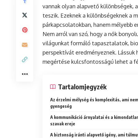
vannak olyan alapvető különbségek, 
teszik. Ezeknek a különbségeknek a m
párkapcsolatokban, hanem mélyebb em
Nem arról van szó, hogy a nők bonyolu
világunkat formáló tapasztalatok, bio
perspektívát eredményeznek. Lássuk h
megértése kulcsfontosságú lehet a fé
Tartalomjegyzék
Az érzelmi mélység és komplexitás, ami ne
gyengeség
A kommunikáció árnyalatai és a kimondatla
szavak ereje
A biztonság iránti alapvető igény, ami túlmu