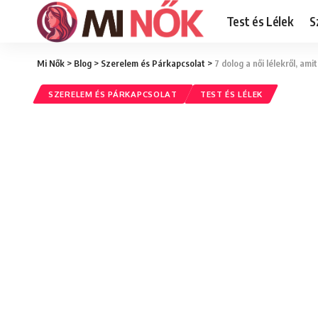
Test és Lélek
S
Mi Nők
>
Blog
>
Szerelem és Párkapcsolat
>
7 dolog a női lélekről, am
SZERELEM ÉS PÁRKAPCSOLAT
TEST ÉS LÉLEK