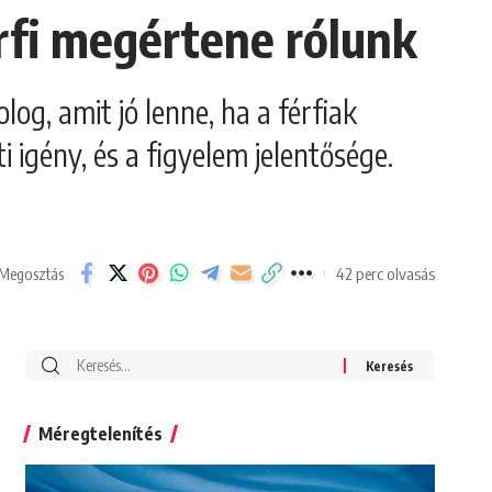
érfi megértene rólunk
log, amit jó lenne, ha a férfiak
 igény, és a figyelem jelentősége.
42 perc olvasás
Megosztás
Search
for:
Méregtelenítés