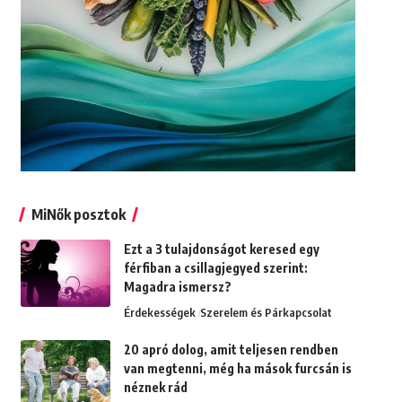
MiNők posztok
Ezt a 3 tulajdonságot keresed egy
férfiban a csillagjegyed szerint:
Magadra ismersz?
Érdekességek
Szerelem és Párkapcsolat
20 apró dolog, amit teljesen rendben
van megtenni, még ha mások furcsán is
néznek rád