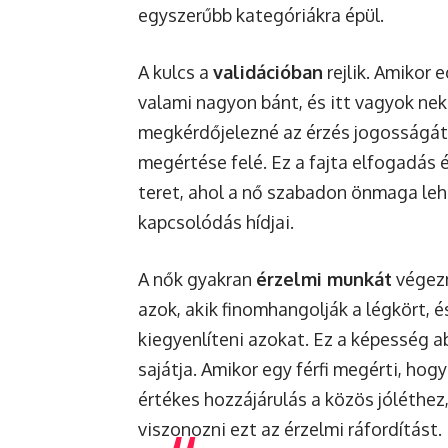
egyszerűbb kategóriákra épül.
A kulcs a
validációban
rejlik. Amikor 
valami nagyon bánt, és itt vagyok nek
megkérdőjelezné az érzés jogosságát, 
megértése felé. Ez a fajta elfogadás
teret, ahol a nő szabadon önmaga leh
kapcsolódás hídjai.
A nők gyakran
érzelmi munkát
végezn
azok, akik finomhangolják a légkört, 
kiegyenlíteni azokat. Ez a képesség a
sajátja. Amikor egy férfi megérti, ho
értékes hozzájárulás a közös jóléthez,
viszonozni ezt az érzelmi ráfordítást.