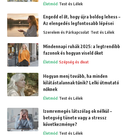
Életmód
Test és Lélek
Engedd el őt, hogy újra boldog lehess –
Az elengedés legfontosabb lépései
Szerelem és Párkapcsolat
Test és Lélek
Mindennapi ruhák 2025: a legtrendibb
fazonok és hogyan viseld őket
Életmód
Szépség és divat
Hogyan menj tovább, ha minden
kilátástalannak tűnik? Lelki útmutató
nőknek
Életmód
Test és Lélek
Izomremegés látszólag ok nélkül –
betegség tünete vagy a stressz
következménye?
Életmód
Test és Lélek