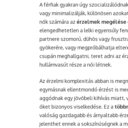
A férfiak gyakran úgy szocializálódnak
vagy minimalizálják, különösen azokat
nők számára az
érzelmek megélése
elengedhetetlen a lelki egyensúly fenn
partnere szomorú, dühös vagy fruszt
gyökerére, vagy megpróbálhatja eltere
csupán meghallgatni, teret adni az ér
hullámvasút része a női létnek.
Az érzelmi komplexitás abban is megny
egymásnak ellentmondó érzést is megé
aggódnak egy jövőbeli kihívás miatt, 
őket bizonyos viselkedése. Ez a
többr
valóság gazdagabb és árnyaltabb érzé
jelenthet ennek a sokszínűségnek a me