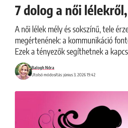
7 dolog a női lélekrő
A női lélek mély és sokszínű, tele ér
megértenének: a kommunikáció fontoss
Ezek a tényezők segíthetnek a kapc
Balogh Nóra
Utolsó módosítás: június 3, 2026 19:42