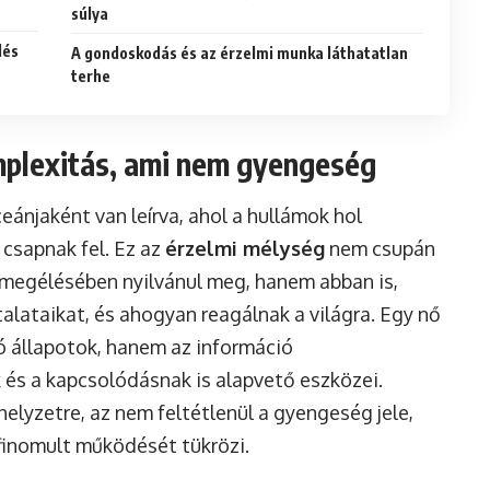
súlya
lés
A gondoskodás és az érzelmi munka láthatatlan
terhe
mplexitás, ami nem gyengeség
eánjaként van leírva, ahol a hullámok hol
 csapnak fel. Ez az
érzelmi mélység
nem csupán
megélésében nyilvánul meg, hanem abban is,
alataikat, és ahogyan reagálnak a világra. Egy nő
 állapotok, hanem az információ
és a kapcsolódásnak is alapvető eszközei.
elyzetre, az nem feltétlenül a gyengeség jele,
finomult működését tükrözi.