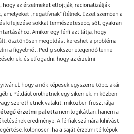
, hogy az érzelmeket elfojtják, racionalizálják
, amelyeket „negatívnak” ítélnek. Ezzel szemben a
és kifejezése sokkal természetesebb, sőt, gyakran
tartásához. Amikor egy férfi azt látja, hogy
rált, ösztönösen megoldást kereshet a probléma
lni a figyelmét. Pedig sokszor elegendő lenne
zéseknek, és elfogadni, hogy az érzelmi
ilvánul, hogy a nők képesek egyszerre több, akár
lni. Például örülhetnek egy sikernek, miközben
vagy szerethetnek valakit, miközben frusztrálja
étegű érzelmi paletta
nem logikátlan, hanem a
kelésének eredménye. A férfiak számára kihívást
gértése, különösen, ha a saját érzelmi térképük