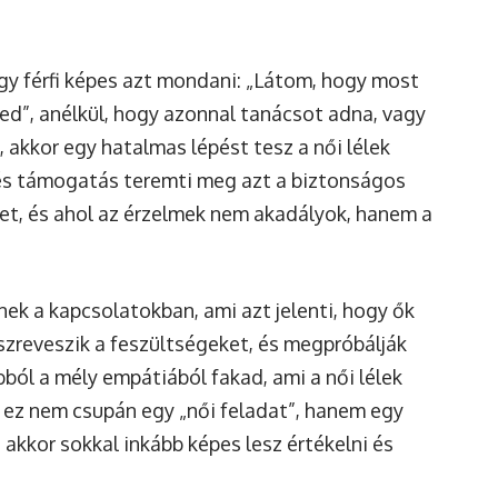
egy férfi képes azt mondani: „Látom, hogy most
ed”, anélkül, hogy azonnal tanácsot adna, vagy
akkor egy hatalmas lépést tesz a női lélek
 és támogatás teremti meg azt a biztonságos
et, és ahol az érzelmek nem akadályok, hanem a
ek a kapcsolatokban, ami azt jelenti, hogy ők
észreveszik a feszültségeket, és megpróbálják
bból a mély empátiából fakad, ami a női lélek
gy ez nem csupán egy „női feladat”, hanem egy
 akkor sokkal inkább képes lesz értékelni és