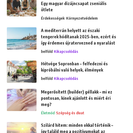
Egy magyar dizájncsapat zseniális
ötlete
Érdekességek
Környezetvédelem
A mediterrán helyett az északi
tengerek hódítanak 2025-ben, ezért és
így érdemes újratervezned a nyaralást
belföld
Kikapcsolódás
Hétvége Sopronban – felfedezni és
kipróbálni való helyek, élmények
belföld
Kikapcsolódás
Megerősített (builder) géllakk – mi ez
pontosan, kinek ajánlott és miért éri
meg?
Életmód
Szépség és divat
Szilárd hitem: minden okkal történik –
így találd meg a pozitívumokat az