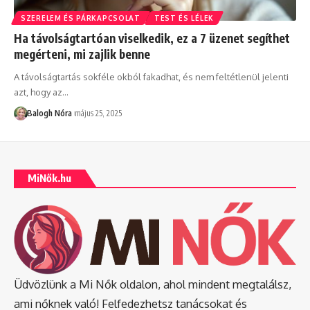
SZERELEM ÉS PÁRKAPCSOLAT
TEST ÉS LÉLEK
Ha távolságtartóan viselkedik, ez a 7 üzenet segíthet
megérteni, mi zajlik benne
A távolságtartás sokféle okból fakadhat, és nem feltétlenül jelenti
azt, hogy az
…
Balogh Nóra
május 25, 2025
MiNők.hu
Üdvözlünk a Mi Nők oldalon, ahol mindent megtalálsz,
ami nőknek való! Felfedezhetsz tanácsokat és