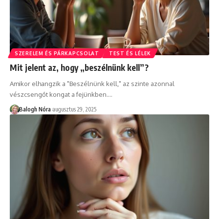
SZERELEM ÉS PÁRKAPCSOLAT
TEST ÉS LÉLEK
Mit jelent az, hogy „beszélnünk kell”?
Amikor elhangzik a "Beszélnünk kell," az szinte azonnal
vészcsengőt kongat a fejünkben.
…
Balogh Nóra
augusztus 29, 2025