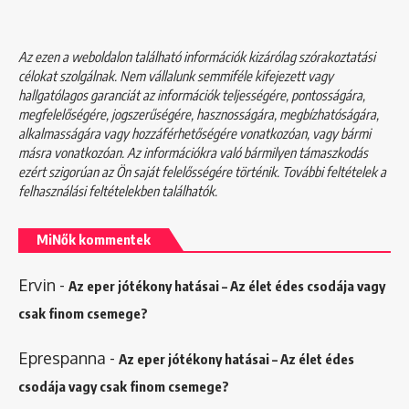
Az ezen a weboldalon található információk kizárólag szórakoztatási
célokat szolgálnak. Nem vállalunk semmiféle kifejezett vagy
hallgatólagos garanciát az információk teljességére, pontosságára,
megfelelőségére, jogszerűségére, hasznosságára, megbízhatóságára,
alkalmasságára vagy hozzáférhetőségére vonatkozóan, vagy bármi
másra vonatkozóan. Az információkra való bármilyen támaszkodás
ezért szigorúan az Ön saját felelősségére történik. További feltételek a
felhasználási feltételekben
találhatók.
MiNők kommentek
Ervin
-
Az eper jótékony hatásai – Az élet édes csodája vagy
csak finom csemege?
Eprespanna
-
Az eper jótékony hatásai – Az élet édes
csodája vagy csak finom csemege?