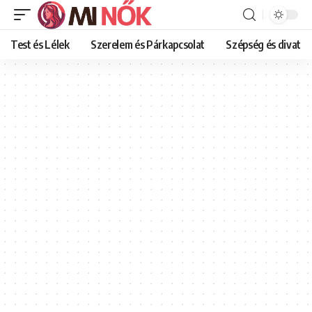
Test és Lélek
Szerelem és Párkapcsolat
Szépség és divat