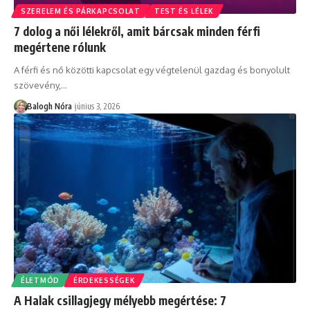
SZERELEM ÉS PÁRKAPCSOLAT
TEST ÉS LÉLEK
7 dolog a női lélekről, amit bárcsak minden férfi
megértene rólunk
A férfi és nő közötti kapcsolat egy végtelenül gazdag és bonyolult
szövevény,
…
Balogh Nóra
június 3, 2026
ÉLETMÓD
ÉRDEKESSÉGEK
A Halak csillagjegy mélyebb megértése: 7