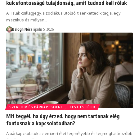
kulcsfontosságú tulajdonság, amit tudnod kell róluk
A Halak csillagjegy, a zodiákus utolsó, tizenkettedik tagja, egy
misztikus és mélyen
…
Balogh Nóra
április 5, 2026
SZERELEM ÉS PÁRKAPCSOLAT
TEST ÉS LÉLEK
Mit tegyél, ha úgy érzed, hogy nem tartanak elég
fontosnak a kapcsolatodban?
A párkapcsolatok az emberi élet legmélyebb és legmeghatározóbb