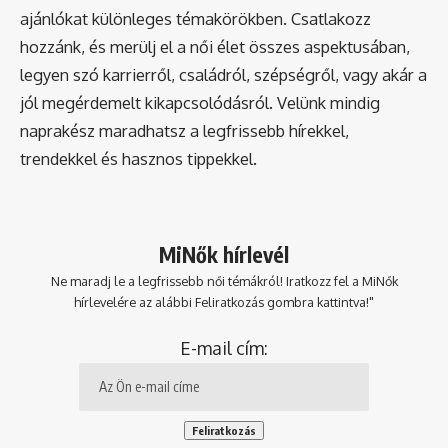
ajánlókat különleges témakörökben. Csatlakozz
hozzánk, és merülj el a női élet összes aspektusában,
legyen szó karrierről, családról, szépségről, vagy akár a
jól megérdemelt kikapcsolódásról. Velünk mindig
naprakész maradhatsz a legfrissebb hírekkel,
trendekkel és hasznos tippekkel.
MiNők hírlevél
Ne maradj le a legfrissebb női témákról! Iratkozz fel a MiNők
hírlevelére az alábbi Feliratkozás gombra kattintva!"
E-mail cím: