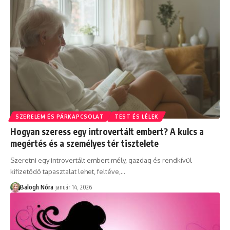
SZERELEM ÉS PÁRKAPCSOLAT
TEST ÉS LÉLEK
Hogyan szeress egy introvertált embert? A kulcs a
megértés és a személyes tér tisztelete
Szeretni egy introvertált embert mély, gazdag és rendkívül
kifizetődő tapasztalat lehet, feltéve,
…
Balogh Nóra
január 14, 2026