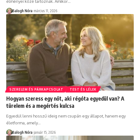
élményei közé tartoznak. Amikor
…
Balogh Nóra
március 11, 2026
SZERELEM ÉS PÁRKAPCSOLAT
TEST ÉS LÉLEK
Hogyan szeress egy nőt, aki régóta egyedül van? A
türelem és a megértés kulcsa
Egyedül lenni hosszú ideig nem csupán egy állapot, hanem egy
életforma, amely
…
Balogh Nóra
január 15, 2026