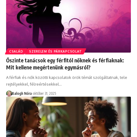
CSALÁD
SZERELEM ÉS PÁRKAPCSOLAT
Őszinte tanácsok egy férfitól nőknek és férfiaknak:
Mit kellene megértenünk egymásról?
A férfiak és nők közötti kapcsolatok örök témát szolgáltatnak, tele
rejtélyekkel, félreértésekkel
…
Balogh Nóra
október 31, 2025