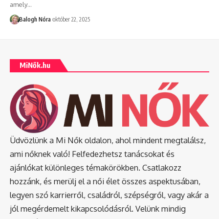
amely
…
Balogh Nóra
október 22, 2025
MiNők.hu
Üdvözlünk a Mi Nők oldalon, ahol mindent megtalálsz,
ami nőknek való! Felfedezhetsz tanácsokat és
ajánlókat különleges témakörökben. Csatlakozz
hozzánk, és merülj el a női élet összes aspektusában,
legyen szó karrierről, családról, szépségről, vagy akár a
jól megérdemelt kikapcsolódásról. Velünk mindig