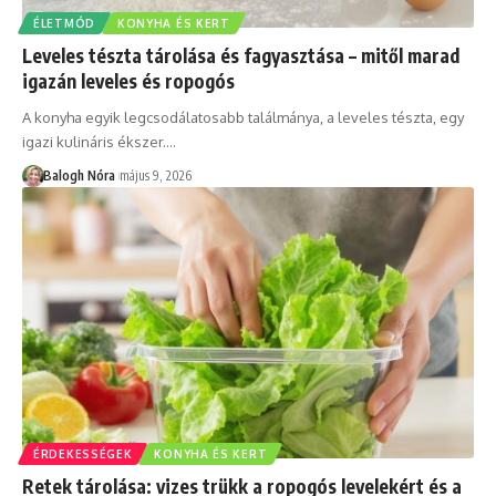
ÉLETMÓD
KONYHA ÉS KERT
Leveles tészta tárolása és fagyasztása – mitől marad
igazán leveles és ropogós
A konyha egyik legcsodálatosabb találmánya, a leveles tészta, egy
igazi kulináris ékszer.
…
Balogh Nóra
május 9, 2026
ÉRDEKESSÉGEK
KONYHA ÉS KERT
Retek tárolása: vizes trükk a ropogós levelekért és a