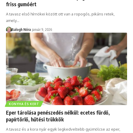
friss gumóért
A tavasz első hírnökei között ott van a ropogós, pikáns retek,
amely
…
Balogh Nóra
január 9, 2026
KONYHA ÉS KERT
Eper tárolása penészedés nélkül: ecetes fürdő,
papírtörlő, hűtési trükkök
A tavasz és a kora nyár egyik legkedveltebb gyümölcse az eper,