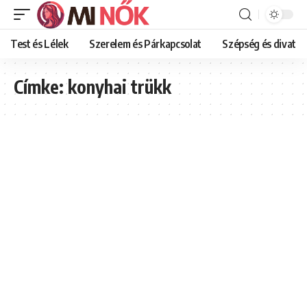
Test és Lélek
Szerelem és Párkapcsolat
Szépség és divat
Címke:
konyhai trükk