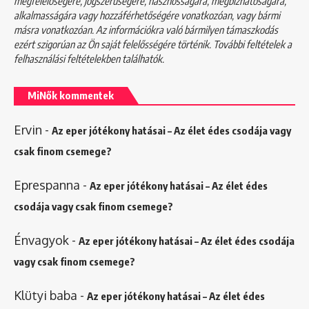
megfelelőségére, jogszerűségére, hasznosságára, megbízhatóságára,
alkalmasságára vagy hozzáférhetőségére vonatkozóan, vagy bármi
másra vonatkozóan. Az információkra való bármilyen támaszkodás
ezért szigorúan az Ön saját felelősségére történik. További feltételek a
felhasználási feltételekben
találhatók.
MiNők kommentek
Ervin
-
Az eper jótékony hatásai – Az élet édes csodája vagy
csak finom csemege?
Eprespanna
-
Az eper jótékony hatásai – Az élet édes
csodája vagy csak finom csemege?
Énvagyok
-
Az eper jótékony hatásai – Az élet édes csodája
vagy csak finom csemege?
Klütyi baba
-
Az eper jótékony hatásai – Az élet édes