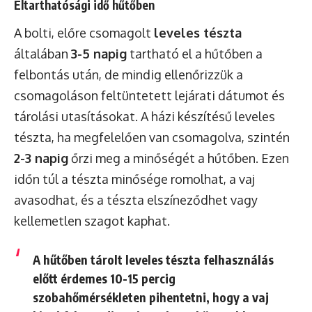
Eltarthatósági idő hűtőben
A bolti, előre csomagolt
leveles tészta
általában
3-5 napig
tartható el a hűtőben a
felbontás után, de mindig ellenőrizzük a
csomagoláson feltüntetett lejárati dátumot és
tárolási utasításokat. A házi készítésű leveles
tészta, ha megfelelően van csomagolva, szintén
2-3 napig
őrzi meg a minőségét a hűtőben. Ezen
időn túl a tészta minősége romolhat, a vaj
avasodhat, és a tészta elszíneződhet vagy
kellemetlen szagot kaphat.
A hűtőben tárolt leveles tészta felhasználás
előtt érdemes 10-15 percig
szobahőmérsékleten pihentetni, hogy a vaj