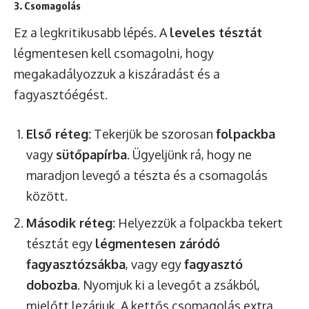
3. Csomagolás
Ez a legkritikusabb lépés. A
leveles tésztát
légmentesen kell csomagolni, hogy
megakadályozzuk a kiszáradást és a
fagyasztóégést.
Első réteg:
Tekerjük be szorosan
folpackba
vagy
sütőpapírba
. Ügyeljünk rá, hogy ne
maradjon levegő a tészta és a csomagolás
között.
Második réteg:
Helyezzük a folpackba tekert
tésztát egy
légmentesen záródó
fagyasztózsákba
, vagy egy
fagyasztó
dobozba
. Nyomjuk ki a levegőt a zsákból,
mielőtt lezárjuk. A kettős csomagolás extra