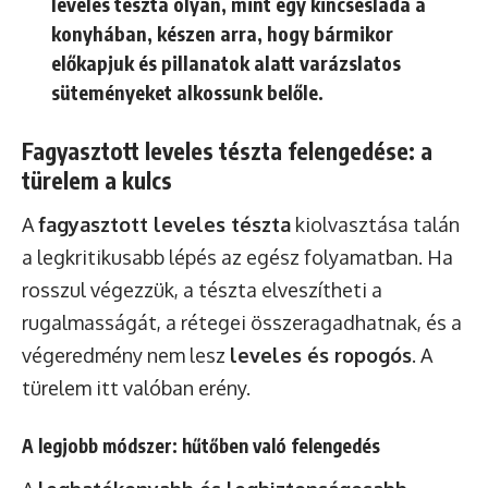
leveles tészta olyan, mint egy kincsesláda a
konyhában, készen arra, hogy bármikor
előkapjuk és pillanatok alatt varázslatos
süteményeket alkossunk belőle.
Fagyasztott leveles tészta felengedése: a
türelem a kulcs
A
fagyasztott leveles tészta
kiolvasztása talán
a legkritikusabb lépés az egész folyamatban. Ha
rosszul végezzük, a tészta elveszítheti a
rugalmasságát, a rétegei összeragadhatnak, és a
végeredmény nem lesz
leveles és ropogós
. A
türelem itt valóban erény.
A legjobb módszer: hűtőben való felengedés