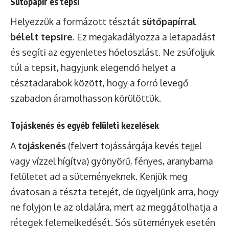
Sütőpapír és tepsi
Helyezzük a formázott tésztát
sütőpapírral
bélelt tepsire
. Ez megakadályozza a letapadást
és segíti az egyenletes hőeloszlást. Ne zsúfoljuk
túl a tepsit, hagyjunk elegendő helyet a
tésztadarabok között, hogy a forró levegő
szabadon áramolhasson körülöttük.
Tojáskenés és egyéb felületi kezelések
A
tojáskenés
(felvert tojássárgája kevés tejjel
vagy vízzel hígítva) gyönyörű, fényes, aranybarna
felületet ad a süteményeknek. Kenjük meg
óvatosan a tészta tetejét, de ügyeljünk arra, hogy
ne folyjon le az oldalára, mert az meggátolhatja a
rétegek felemelkedését. Sós sütemények esetén