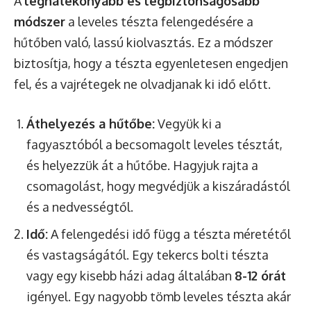
A
leghatékonyabb és legbiztonságosabb
módszer
a leveles tészta felengedésére a
hűtőben való, lassú kiolvasztás. Ez a módszer
biztosítja, hogy a tészta egyenletesen engedjen
fel, és a vajrétegek ne olvadjanak ki idő előtt.
Áthelyezés a hűtőbe:
Vegyük ki a
fagyasztóból a becsomagolt leveles tésztát,
és helyezzük át a hűtőbe. Hagyjuk rajta a
csomagolást, hogy megvédjük a kiszáradástól
és a nedvességtől.
Idő:
A felengedési idő függ a tészta méretétől
és vastagságától. Egy tekercs bolti tészta
vagy egy kisebb házi adag általában
8-12 órát
igényel. Egy nagyobb tömb leveles tészta akár