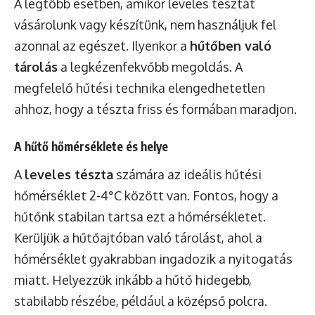
A legtöbb esetben, amikor leveles tésztát
vásárolunk vagy készítünk, nem használjuk fel
azonnal az egészet. Ilyenkor a
hűtőben való
tárolás
a legkézenfekvőbb megoldás. A
megfelelő hűtési technika elengedhetetlen
ahhoz, hogy a tészta friss és formában maradjon.
A hűtő hőmérséklete és helye
A
leveles tészta
számára az ideális hűtési
hőmérséklet 2-4°C között van. Fontos, hogy a
hűtőnk stabilan tartsa ezt a hőmérsékletet.
Kerüljük a hűtőajtóban való tárolást, ahol a
hőmérséklet gyakrabban ingadozik a nyitogatás
miatt. Helyezzük inkább a hűtő hidegebb,
stabilabb részébe, például a középső polcra.