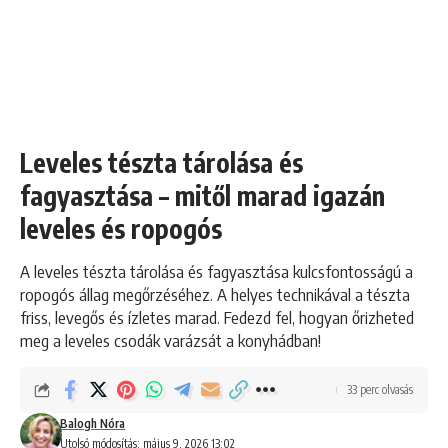
Leveles tészta tárolása és
fagyasztása – mitől marad igazán
leveles és ropogós
A leveles tészta tárolása és fagyasztása kulcsfontosságú a
ropogós állag megőrzéséhez. A helyes technikával a tészta
friss, levegős és ízletes marad. Fedezd fel, hogyan őrizheted
meg a leveles csodák varázsát a konyhádban!
33 perc olvasás
Balogh Nóra
Utolsó módosítás: május 9, 2026 13:02