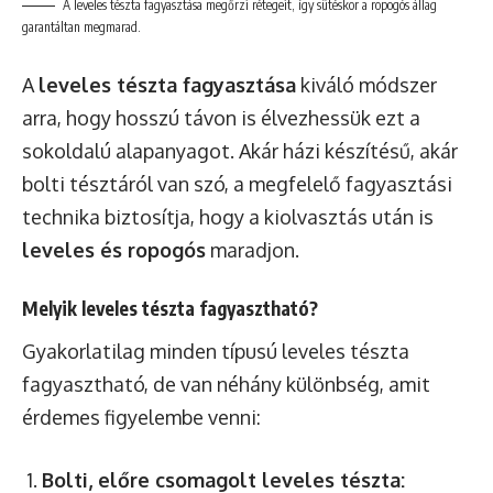
A leveles tészta fagyasztása megőrzi rétegeit, így sütéskor a ropogós állag
garantáltan megmarad.
A
leveles tészta fagyasztása
kiváló módszer
arra, hogy hosszú távon is élvezhessük ezt a
sokoldalú alapanyagot. Akár házi készítésű, akár
bolti tésztáról van szó, a megfelelő fagyasztási
technika biztosítja, hogy a kiolvasztás után is
leveles és ropogós
maradjon.
Melyik leveles tészta fagyasztható?
Gyakorlatilag minden típusú leveles tészta
fagyasztható, de van néhány különbség, amit
érdemes figyelembe venni:
Bolti, előre csomagolt leveles tészta: