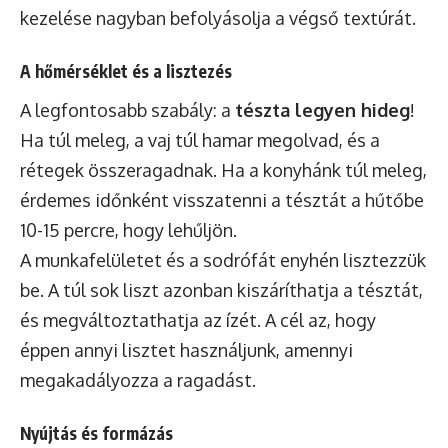
kezelése nagyban befolyásolja a végső textúrát.
A hőmérséklet és a lisztezés
A legfontosabb szabály: a
tészta legyen hideg
!
Ha túl meleg, a vaj túl hamar megolvad, és a
rétegek összeragadnak. Ha a konyhánk túl meleg,
érdemes időnként visszatenni a tésztát a hűtőbe
10-15 percre, hogy lehűljön.
A munkafelületet és a sodrófát enyhén lisztezzük
be. A túl sok liszt azonban kiszáríthatja a tésztát,
és megváltoztathatja az ízét. A cél az, hogy
éppen annyi lisztet használjunk, amennyi
megakadályozza a ragadást.
Nyújtás és formázás