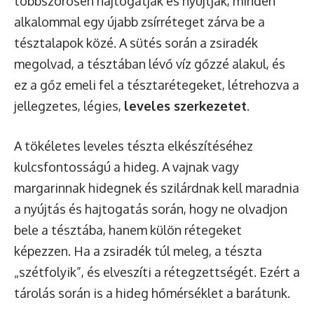
többszörösen hajtogatják és nyújtják, minden
alkalommal egy újabb zsírréteget zárva be a
tésztalapok közé. A sütés során a zsiradék
megolvad, a tésztában lévő víz gőzzé alakul, és
ez a gőz emeli fel a tésztarétegeket, létrehozva a
jellegzetes, légies,
leveles szerkezetet
.
A tökéletes leveles tészta elkészítéséhez
kulcsfontosságú a hideg. A vajnak vagy
margarinnak hidegnek és szilárdnak kell maradnia
a nyújtás és hajtogatás során, hogy ne olvadjon
bele a tésztába, hanem külön rétegeket
képezzen. Ha a zsiradék túl meleg, a tészta
„szétfolyik”, és elveszíti a rétegzettségét. Ezért a
tárolás során is a hideg hőmérséklet a barátunk.