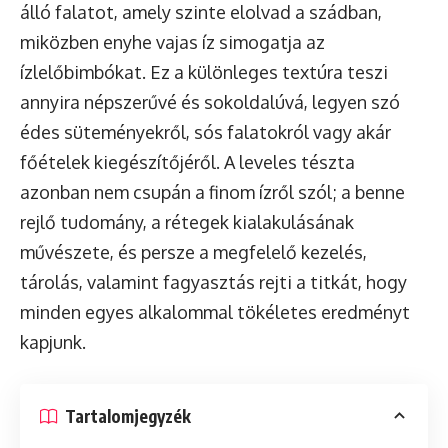
álló falatot, amely szinte elolvad a szádban,
miközben enyhe vajas íz simogatja az
ízlelőbimbókat. Ez a különleges textúra teszi
annyira népszerűvé és sokoldalúvá, legyen szó
édes süteményekről, sós falatokról vagy akár
főételek kiegészítőjéről. A leveles tészta
azonban nem csupán a finom ízről szól; a benne
rejlő tudomány, a rétegek kialakulásának
művészete, és persze a megfelelő kezelés,
tárolás, valamint fagyasztás rejti a titkát, hogy
minden egyes alkalommal tökéletes eredményt
kapjunk.
Tartalomjegyzék