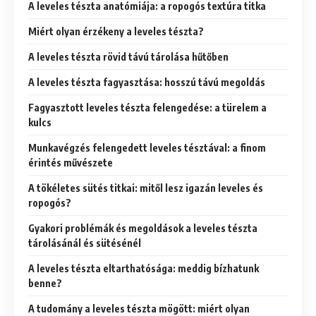
A leveles tészta anatómiája: a ropogós textúra titka
Miért olyan érzékeny a leveles tészta?
A leveles tészta rövid távú tárolása hűtőben
A leveles tészta fagyasztása: hosszú távú megoldás
Fagyasztott leveles tészta felengedése: a türelem a
kulcs
Munkavégzés felengedett leveles tésztával: a finom
érintés művészete
A tökéletes sütés titkai: mitől lesz igazán leveles és
ropogós?
Gyakori problémák és megoldások a leveles tészta
tárolásánál és sütésénél
A leveles tészta eltarthatósága: meddig bízhatunk
benne?
A tudomány a leveles tészta mögött: miért olyan