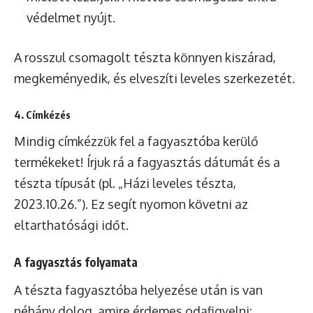
védelmet nyújt.
A rosszul csomagolt tészta könnyen kiszárad,
megkeményedik, és elveszíti leveles szerkezetét.
4. Címkézés
Mindig címkézzük fel a fagyasztóba kerülő
termékeket! Írjuk rá a fagyasztás dátumát és a
tészta típusát (pl. „Házi leveles tészta,
2023.10.26.”). Ez segít nyomon követni az
eltarthatósági időt.
A fagyasztás folyamata
A tészta fagyasztóba helyezése után is van
néhány dolog, amire érdemes odafigyelni: