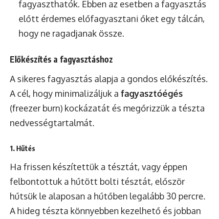
fagyaszthatók. Ebben az esetben a fagyasztás
előtt érdemes előfagyasztani őket egy tálcán,
hogy ne ragadjanak össze.
Előkészítés a fagyasztáshoz
A sikeres fagyasztás alapja a gondos előkészítés.
A cél, hogy minimalizáljuk a
fagyasztóégés
(freezer burn) kockázatát és megőrizzük a tészta
nedvességtartalmát.
1. Hűtés
Ha frissen készítettük a tésztát, vagy éppen
felbontottuk a hűtött bolti tésztát, először
hűtsük le alaposan a hűtőben legalább 30 percre.
A hideg tészta könnyebben kezelhető és jobban