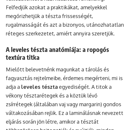
Felfedjük azokat a praktikákat, amelyekkel
megőrizhetjük a tészta frissességét,
rugalmasságát és azt a bizonyos, utánozhatatlan
réteges szerkezetet, amiért annyira szeretjük.
A leveles tészta anatómiája: a ropogós
textúra titka
Mielőtt belevetnénk magunkat a tárolás és
fagyasztás rejtelmeibe, érdemes megérteni, mi is
adja a
leveles tészta
egyediségét. A titok a
vékony tésztarétegek és a köztük lévő
zsírrétegek (általában vaj vagy margarin) gondos
váltakozásában rejlik. Ez a laminálásnak nevezett
eljárás során jön létre, amikor a tésztát