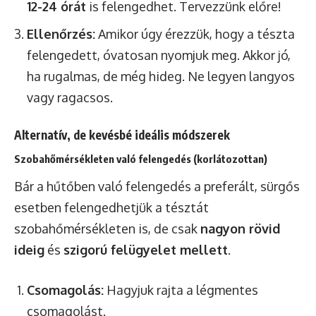
12-24 órát
is felengedhet. Tervezzünk előre!
Ellenőrzés:
Amikor úgy érezzük, hogy a tészta
felengedett, óvatosan nyomjuk meg. Akkor jó,
ha rugalmas, de még hideg. Ne legyen langyos
vagy ragacsos.
Alternatív, de kevésbé ideális módszerek
Szobahőmérsékleten való felengedés (korlátozottan)
Bár a hűtőben való felengedés a preferált, sürgős
esetben felengedhetjük a tésztát
szobahőmérsékleten is, de csak
nagyon rövid
ideig
és
szigorú felügyelet mellett
.
Csomagolás:
Hagyjuk rajta a légmentes
csomagolást.