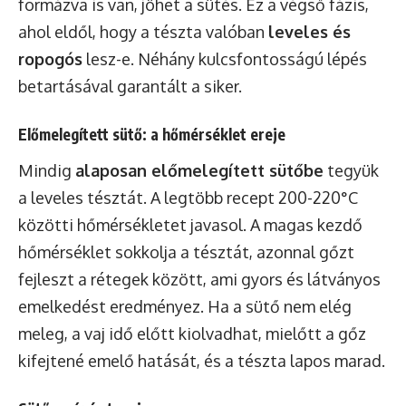
formázva is van, jöhet a sütés. Ez a végső fázis,
ahol eldől, hogy a tészta valóban
leveles és
ropogós
lesz-e. Néhány kulcsfontosságú lépés
betartásával garantált a siker.
Előmelegített sütő: a hőmérséklet ereje
Mindig
alaposan előmelegített sütőbe
tegyük
a leveles tésztát. A legtöbb recept 200-220°C
közötti hőmérsékletet javasol. A magas kezdő
hőmérséklet sokkolja a tésztát, azonnal gőzt
fejleszt a rétegek között, ami gyors és látványos
emelkedést eredményez. Ha a sütő nem elég
meleg, a vaj idő előtt kiolvadhat, mielőtt a gőz
kifejtené emelő hatását, és a tészta lapos marad.