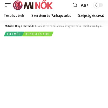
Aa
Font
Resizer
Test és Lélek
Szerelem és Párkapcsolat
Szépség és divat
Mi Nők
>
Blog
>
Életmód
>
Leveles tészta tárolása és fagyasztása – mitől marad igazán leveles és ropogós
ÉLETMÓD
KONYHA ÉS KERT