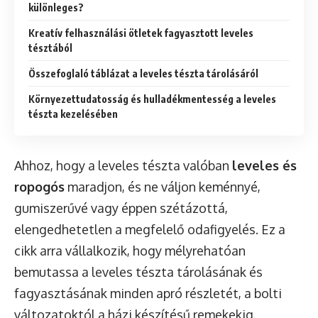
különleges?
Kreatív felhasználási ötletek fagyasztott leveles
tésztából
Összefoglaló táblázat a leveles tészta tárolásáról
Környezettudatosság és hulladékmentesség a leveles
tészta kezelésében
Ahhoz, hogy a leveles tészta valóban
leveles és
ropogós
maradjon, és ne váljon keménnyé,
gumiszerűvé vagy éppen szétázottá,
elengedhetetlen a megfelelő odafigyelés. Ez a
cikk arra vállalkozik, hogy mélyrehatóan
bemutassa a leveles tészta tárolásának és
fagyasztásának minden apró részletét, a bolti
változatoktól a házi készítésű remekekig.