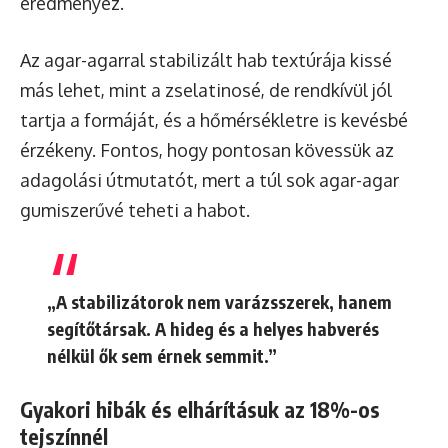
eredményez.
Az agar-agarral stabilizált hab textúrája kissé
más lehet, mint a zselatinosé, de rendkívül jól
tartja a formáját, és a hőmérsékletre is kevésbé
érzékeny. Fontos, hogy pontosan kövessük az
adagolási útmutatót, mert a túl sok agar-agar
gumiszerűvé teheti a habot.
„A stabilizátorok nem varázsszerek, hanem
segítőtársak. A hideg és a helyes habverés
nélkül ők sem érnek semmit.”
Gyakori hibák és elhárításuk az 18%-os
tejszínnél