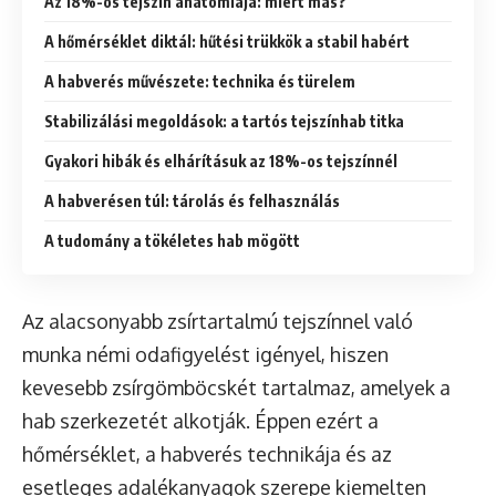
Az 18%-os tejszín anatómiája: miért más?
A hőmérséklet diktál: hűtési trükkök a stabil habért
A habverés művészete: technika és türelem
Stabilizálási megoldások: a tartós tejszínhab titka
Gyakori hibák és elhárításuk az 18%-os tejszínnél
A habverésen túl: tárolás és felhasználás
A tudomány a tökéletes hab mögött
Az alacsonyabb zsírtartalmú tejszínnel való
munka némi odafigyelést igényel, hiszen
kevesebb zsírgömböcskét tartalmaz, amelyek a
hab szerkezetét alkotják. Éppen ezért a
hőmérséklet, a habverés technikája és az
esetleges adalékanyagok szerepe kiemelten