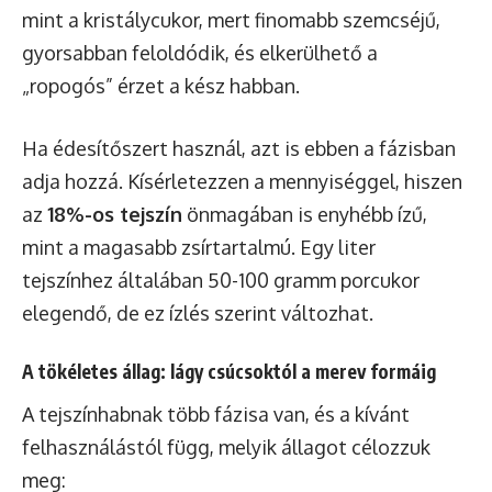
mint a kristálycukor, mert finomabb szemcséjű,
gyorsabban feloldódik, és elkerülhető a
„ropogós” érzet a kész habban.
Ha édesítőszert használ, azt is ebben a fázisban
adja hozzá. Kísérletezzen a mennyiséggel, hiszen
az
18%-os tejszín
önmagában is enyhébb ízű,
mint a magasabb zsírtartalmú. Egy liter
tejszínhez általában 50-100 gramm porcukor
elegendő, de ez ízlés szerint változhat.
A tökéletes állag: lágy csúcsoktól a merev formáig
A tejszínhabnak több fázisa van, és a kívánt
felhasználástól függ, melyik állagot célozzuk
meg: