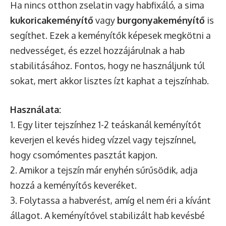
Ha nincs otthon zselatin vagy habfixáló, a sima
kukoricakeményítő
vagy
burgonyakeményítő
is
segíthet. Ezek a keményítők képesek megkötni a
nedvességet, és ezzel hozzájárulnak a hab
stabilitásához. Fontos, hogy ne használjunk túl
sokat, mert akkor lisztes ízt kaphat a tejszínhab.
Használata:
1. Egy liter tejszínhez 1-2 teáskanál keményítőt
keverjen el kevés hideg vízzel vagy tejszínnel,
hogy csomómentes pasztát kapjon.
2. Amikor a tejszín már enyhén sűrűsödik, adja
hozzá a keményítős keveréket.
3. Folytassa a habverést, amíg el nem éri a kívánt
állagot. A keményítővel stabilizált hab kevésbé