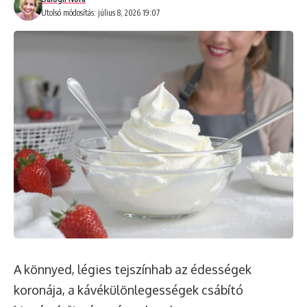
Utolsó módosítás: július 8, 2026 19:07
A könnyed, légies tejszínhab az édességek
koronája, a kávékülönlegességek csábító