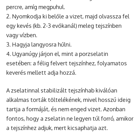
percre, amíg megpuhul.
2. Nyomkodja ki belőle a vizet, majd olvassza fel
egy kevés (kb. 2-3 evőkanál) meleg tejszínben
vagy vízben.
3. Hagyja langyosra hűlni.
4. Ugyanúgy járjon el, mint a porzselatin
esetében: a félig felvert tejszínhez, folyamatos
keverés mellett adja hozzá.
A zselatinnal stabilizált tejszínhab kiválóan
alkalmas torták töltelékének, mivel hosszú ideig
tartja a formáját, és nem enged vizet. Azonban
fontos, hogy a zselatin ne legyen túl forró, amikor
a tejszínhez adjuk, mert kicsaphatja azt.