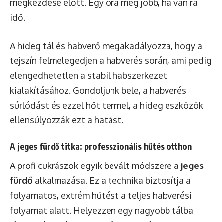
megkezdése előtt. Egy óra még jobb, ha van rá
idő.
A hideg tál és habverő megakadályozza, hogy a
tejszín felmelegedjen a habverés során, ami pedig
elengedhetetlen a stabil habszerkezet
kialakításához. Gondoljunk bele, a habverés
súrlódást és ezzel hőt termel, a hideg eszközök
ellensúlyozzák ezt a hatást.
A jeges fürdő titka: professzionális hűtés otthon
A profi cukrászok egyik bevált módszere a
jeges
fürdő
alkalmazása. Ez a technika biztosítja a
folyamatos, extrém hűtést a teljes habverési
folyamat alatt. Helyezzen egy nagyobb tálba