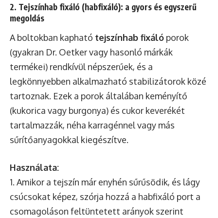
2. Tejszínhab fixáló (habfixáló): a gyors és egyszerű
megoldás
A boltokban kapható
tejszínhab fixáló
porok
(gyakran Dr. Oetker vagy hasonló márkák
termékei) rendkívül népszerűek, és a
legkönnyebben alkalmazható stabilizátorok közé
tartoznak. Ezek a porok általában keményítő
(kukorica vagy burgonya) és cukor keverékét
tartalmazzák, néha karragénnel vagy más
sűrítőanyagokkal kiegészítve.
Használata:
1. Amikor a tejszín már enyhén sűrűsödik, és lágy
csúcsokat képez, szórja hozzá a habfixáló port a
csomagoláson feltüntetett arányok szerint