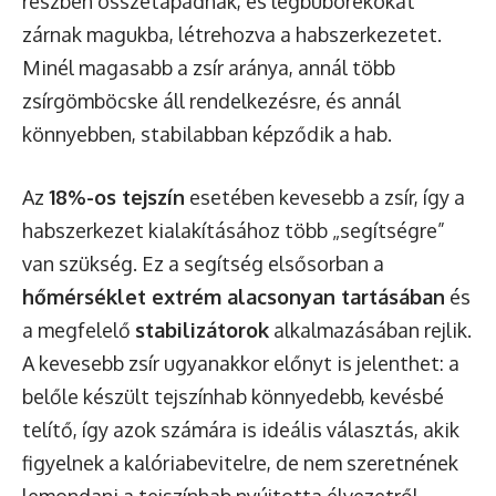
részben összetapadnak, és légbuborékokat
zárnak magukba, létrehozva a habszerkezetet.
Minél magasabb a zsír aránya, annál több
zsírgömböcske áll rendelkezésre, és annál
könnyebben, stabilabban képződik a hab.
Az
18%-os tejszín
esetében kevesebb a zsír, így a
habszerkezet kialakításához több „segítségre”
van szükség. Ez a segítség elsősorban a
hőmérséklet extrém alacsonyan tartásában
és
a megfelelő
stabilizátorok
alkalmazásában rejlik.
A kevesebb zsír ugyanakkor előnyt is jelenthet: a
belőle készült tejszínhab könnyedebb, kevésbé
telítő, így azok számára is ideális választás, akik
figyelnek a kalóriabevitelre, de nem szeretnének
lemondani a tejszínhab nyújtotta élvezetről.