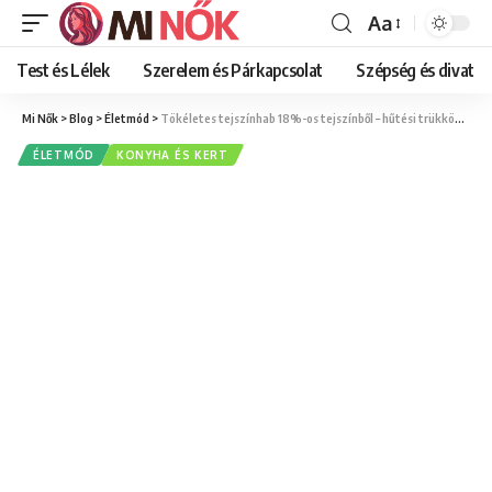
Aa
Font
Resizer
Test és Lélek
Szerelem és Párkapcsolat
Szépség és divat
Mi Nők
>
Blog
>
Életmód
>
Tökéletes tejszínhab 18%-os tejszínből – hűtési trükkök és stabilizálási megoldások
ÉLETMÓD
KONYHA ÉS KERT