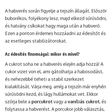
A habverés során figyelje a tejszín állagát. Először
buborékos, folyékony lesz, majd elkezd sűrűsödni,
és halvány csíkokat hagy maga után a habverő.
Ezen a ponton érdemes hozzáadni az édesítőt és
az esetleges stabilizátorokat.
Az édesítés finomságai: mikor és mivel?
A cukrot soha ne a habverés elején adja hozzá! A
cukor vizet von el, ami gátolhatja a habosodást,
és nehezebbé teheti a stabil szerkezet
kialakítását. Várja meg, amíg a tejszín már enyhén
sűrűsödni kezd, és lágy hullámokat vet. Ekkor
szórja bele a
porcukrot
vagy a
vaníliás cukrot
, és
folytassa a habverést. A porcukor jobb választás,