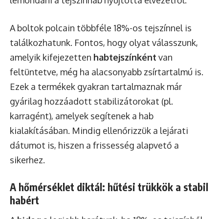
A boltok polcain többféle 18%-os tejszínnel is
találkozhatunk. Fontos, hogy olyat válasszunk,
amelyik kifejezetten
habtejszínként
van
feltüntetve, még ha alacsonyabb zsírtartalmú is.
Ezek a termékek gyakran tartalmaznak már
gyárilag hozzáadott stabilizátorokat (pl.
karragént), amelyek segítenek a hab
kialakításában. Mindig ellenőrizzük a lejárati
dátumot is, hiszen a frissesség alapvető a
sikerhez.
A hőmérséklet diktál: hűtési trükkök a stabil
habért