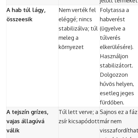
jelölt terméket
A hab túl lágy,
Nem verték fel
Folytassa a
összeesik
eléggé; nincs
habverést
stabilizálva; túl
(ügyelve a
meleg a
túlverés
környezet
elkerülésére).
Használjon
stabilizátort.
Dolgozzon
hűvös helyen,
esetleg jeges
fürdőben.
A tejszín grízes,
Túl lett verve; a
Sajnos ez a fáz
vajas állagúvá
zsír kicsapódott
már nem
válik
visszafordítha