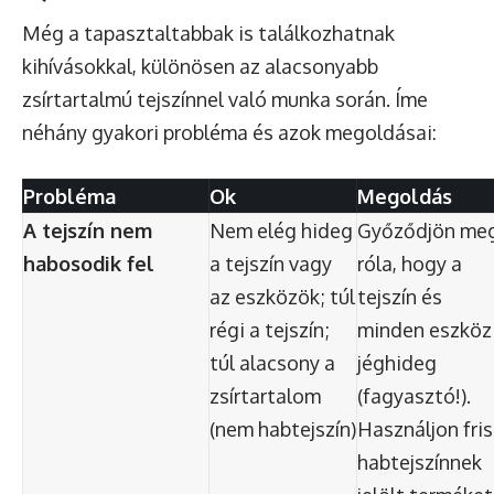
Még a tapasztaltabbak is találkozhatnak
kihívásokkal, különösen az alacsonyabb
zsírtartalmú tejszínnel való munka során. Íme
néhány gyakori probléma és azok megoldásai:
Probléma
Ok
Megoldás
A tejszín nem
Nem elég hideg
Győződjön me
habosodik fel
a tejszín vagy
róla, hogy a
az eszközök; túl
tejszín és
régi a tejszín;
minden eszköz
túl alacsony a
jéghideg
zsírtartalom
(fagyasztó!).
(nem habtejszín)
Használjon fris
habtejszínnek