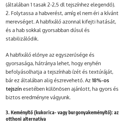
(általában 1 tasak 2-2,5 dl tejszínhez elegendő).
2. Folytassa a habverést, amíg el nem éri a kívánt
merevséget. A habfixáló azonnal kifejti hatását,
és a hab sokkal gyorsabban dúsul és
stabilizálódik.
A habfixáló előnye az egyszerűsége és
gyorsasága, hátránya lehet, hogy enyhén
befolyásolhatja a tejszínhab ízét és textúráját,
bár ez általában alig észrevehető. Az
18%-os
tejszín
esetében különösen ajánlott, ha gyors és
biztos eredményre vágyunk.
3. Keményítő (kukorica- vagy burgonyakeményítő): az
otthoni alternatíva