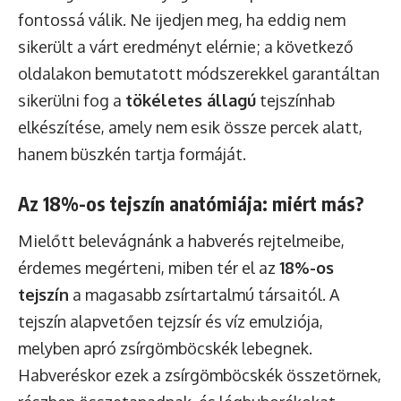
fontossá válik. Ne ijedjen meg, ha eddig nem
sikerült a várt eredményt elérnie; a következő
oldalakon bemutatott módszerekkel garantáltan
sikerülni fog a
tökéletes állagú
tejszínhab
elkészítése, amely nem esik össze percek alatt,
hanem büszkén tartja formáját.
Az 18%-os tejszín anatómiája: miért más?
Mielőtt belevágnánk a habverés rejtelmeibe,
érdemes megérteni, miben tér el az
18%-os
tejszín
a magasabb zsírtartalmú társaitól. A
tejszín alapvetően tejzsír és víz emulziója,
melyben apró zsírgömböcskék lebegnek.
Habveréskor ezek a zsírgömböcskék összetörnek,