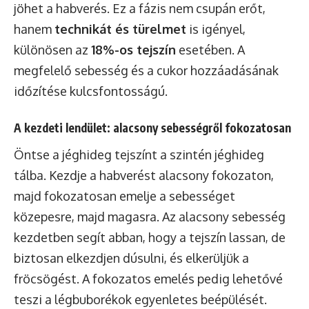
jöhet a habverés. Ez a fázis nem csupán erőt,
hanem
technikát és türelmet
is igényel,
különösen az
18%-os tejszín
esetében. A
megfelelő sebesség és a cukor hozzáadásának
időzítése kulcsfontosságú.
A kezdeti lendület: alacsony sebességről fokozatosan
Öntse a jéghideg tejszínt a szintén jéghideg
tálba. Kezdje a habverést alacsony fokozaton,
majd fokozatosan emelje a sebességet
közepesre, majd magasra. Az alacsony sebesség
kezdetben segít abban, hogy a tejszín lassan, de
biztosan elkezdjen dúsulni, és elkerüljük a
fröcsögést. A fokozatos emelés pedig lehetővé
teszi a légbuborékok egyenletes beépülését.