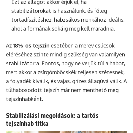
Ezt az állagot akkor érjük el, ha
stabilizátorokat is használunk, és főleg
tortadíszítéshez, habzsákos munkához ideális,
ahol a formának sokáig meg kell maradnia.
Az
18%-os tejszín
esetében a merev csúcsok
eléréséhez szinte mindig szükség van valamilyen
stabilizátorra. Fontos, hogy ne verjük túl a habot,
mert akkor a zsírgömböcskék teljesen szétesnek,
a folyadék kiválik, és vajas, grízes állagúvá válik. A
túlhabosodott tejszín már nem menthető meg
tejszínhabként.
Stabilizálási megoldások: a tartós
tejszínhab titka