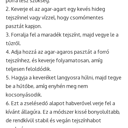
porra lesz szükség.
2. Keverje el az agar-agart egy kevés hideg
tejszínnel vagy vízzel, hogy csomómentes
pasztát kapjon.
3. Forralja fel a maradék tejszínt, majd vegye le a
tűzről.
4. Adja hozzá az agar-agaros pasztát a forró
tejszínhez, és keverje folyamatosan, amíg
teljesen feloldódik.
5. Hagyja a keveréket langyosra hűlni, majd tegye
be a hűtőbe, amíg enyhén meg nem
kocsonyásodik.
6. Ezt a zselésedő alapot habverővel verje fel a
kívánt állagúra. Ez a módszer kissé bonyolultabb,
de rendkívül stabil és vegán tejszínhabot