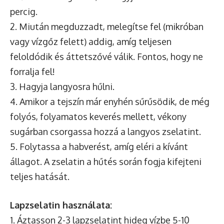
percig.
2. Miután megduzzadt, melegítse fel (mikróban
vagy vízgőz felett) addig, amíg teljesen
feloldódik és áttetszővé válik. Fontos, hogy ne
forralja fel!
3. Hagyja langyosra hűlni.
4. Amikor a tejszín már enyhén sűrűsödik, de még
folyós, folyamatos keverés mellett, vékony
sugárban csorgassa hozzá a langyos zselatint.
5. Folytassa a habverést, amíg eléri a kívánt
állagot. A zselatin a hűtés során fogja kifejteni
teljes hatását.
Lapzselatin használata:
1. Áztasson 2-3 lapzselatint hideg vízbe 5-10