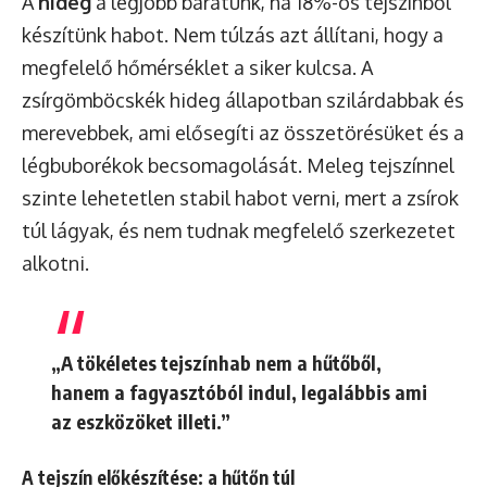
A
hideg
a legjobb barátunk, ha 18%-os tejszínből
készítünk habot. Nem túlzás azt állítani, hogy a
megfelelő hőmérséklet a siker kulcsa. A
zsírgömböcskék hideg állapotban szilárdabbak és
merevebbek, ami elősegíti az összetörésüket és a
légbuborékok becsomagolását. Meleg tejszínnel
szinte lehetetlen stabil habot verni, mert a zsírok
túl lágyak, és nem tudnak megfelelő szerkezetet
alkotni.
„A tökéletes tejszínhab nem a hűtőből,
hanem a fagyasztóból indul, legalábbis ami
az eszközöket illeti.”
A tejszín előkészítése: a hűtőn túl