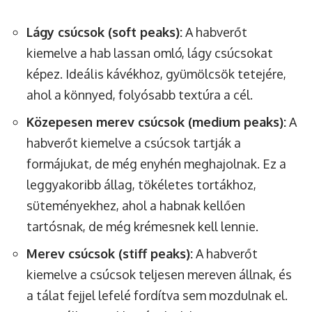
Lágy csúcsok (soft peaks):
A habverőt
kiemelve a hab lassan omló, lágy csúcsokat
képez. Ideális kávékhoz, gyümölcsök tetejére,
ahol a könnyed, folyósabb textúra a cél.
Közepesen merev csúcsok (medium peaks):
A
habverőt kiemelve a csúcsok tartják a
formájukat, de még enyhén meghajolnak. Ez a
leggyakoribb állag, tökéletes tortákhoz,
süteményekhez, ahol a habnak kellően
tartósnak, de még krémesnek kell lennie.
Merev csúcsok (stiff peaks):
A habverőt
kiemelve a csúcsok teljesen mereven állnak, és
a tálat fejjel lefelé fordítva sem mozdulnak el.