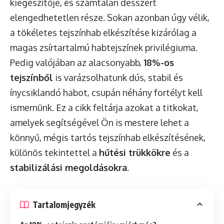
kiegészítője, és számtalan desszert
elengedhetetlen része. Sokan azonban úgy vélik,
a tökéletes tejszínhab elkészítése kizárólag a
magas zsírtartalmú habtejszínek privilégiuma.
Pedig valójában az alacsonyabb,
18%-os
tejszínből
is varázsolhatunk dús, stabil és
ínycsiklandó habot, csupán néhány fortélyt kell
ismernünk. Ez a cikk feltárja azokat a titkokat,
amelyek segítségével Ön is mestere lehet a
könnyű, mégis tartós tejszínhab elkészítésének,
különös tekintettel a
hűtési trükkökre
és a
stabilizálási megoldásokra
.
Tartalomjegyzék