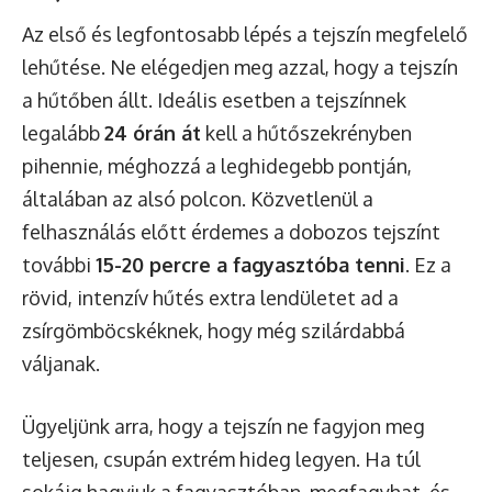
Az első és legfontosabb lépés a tejszín megfelelő
lehűtése. Ne elégedjen meg azzal, hogy a tejszín
a hűtőben állt. Ideális esetben a tejszínnek
legalább
24 órán át
kell a hűtőszekrényben
pihennie, méghozzá a leghidegebb pontján,
általában az alsó polcon. Közvetlenül a
felhasználás előtt érdemes a dobozos tejszínt
további
15-20 percre a fagyasztóba tenni
. Ez a
rövid, intenzív hűtés extra lendületet ad a
zsírgömböcskéknek, hogy még szilárdabbá
váljanak.
Ügyeljünk arra, hogy a tejszín ne fagyjon meg
teljesen, csupán extrém hideg legyen. Ha túl
sokáig hagyjuk a fagyasztóban, megfagyhat, és