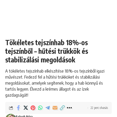
Tökéletes tejszínhab 18%-os
tejszínből – hűtési trükkök és
stabilizálási megoldások
A tökéletes tejszínhab elkészítése 18%-os tejszínből igazi
művészet. Fedezd fel a hűtési trükköket és stabilizálási
megoldásokat, amelyek segítenek, hogy a hab könnyű és
tartós legyen. Élvezd a krémes állagot és az ízek
gazdagságát!
22 perc olvasás
Balogh Nóra