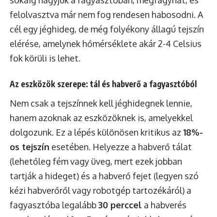
felolvasztva már nem fog rendesen habosodni. A
cél egy jéghideg, de még folyékony állagú tejszín
elérése, amelynek hőmérséklete akár 2-4 Celsius
fok körüli is lehet.
Az eszközök szerepe: tál és habverő a fagyasztóból
Nem csak a tejszínnek kell jéghidegnek lennie,
hanem azoknak az eszközöknek is, amelyekkel
dolgozunk. Ez a lépés különösen kritikus az
18%-
os tejszín
esetében. Helyezze a habverő tálat
(lehetőleg fém vagy üveg, mert ezek jobban
tartják a hideget) és a habverő fejet (legyen szó
kézi habverőről vagy robotgép tartozékáról) a
fagyasztóba legalább
30 perccel
a habverés