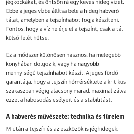
jégkockákat, és öntsön rá egy kevés hideg vizet.
Ebbe a jeges vízbe állítsa bele a hideg habverő
tálat, amelyben a tejszínhabot fogja készíteni.
Fontos, hogy a víz ne érje el a tejszínt, csak a tál
külső felét hűtse.
Ez a módszer különösen hasznos, ha melegebb
konyhában dolgozik, vagy ha nagyobb
mennyiségű tejszínhabot készít. A jeges fürdő
garantálja, hogy a tejszín hőmérséklete a kritikus
szakaszban végig alacsony marad, maximalizálva
ezzel a habosodás esélyeit és a stabilitást.
A habverés művészete: technika és türelem
Miután a tejszín és az eszközök is jéghidegek,