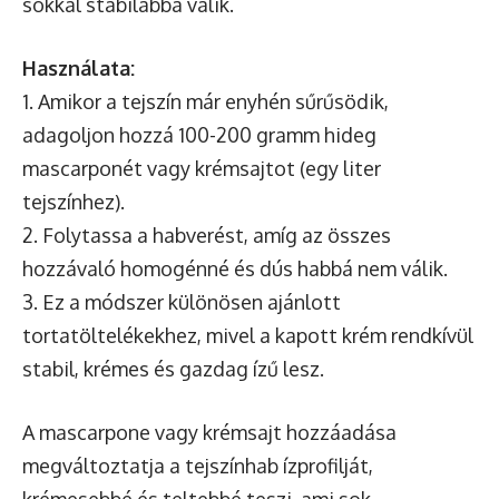
sokkal stabilabbá válik.
Használata:
1. Amikor a tejszín már enyhén sűrűsödik,
adagoljon hozzá 100-200 gramm hideg
mascarponét vagy krémsajtot (egy liter
tejszínhez).
2. Folytassa a habverést, amíg az összes
hozzávaló homogénné és dús habbá nem válik.
3. Ez a módszer különösen ajánlott
tortatöltelékekhez, mivel a kapott krém rendkívül
stabil, krémes és gazdag ízű lesz.
A mascarpone vagy krémsajt hozzáadása
megváltoztatja a tejszínhab ízprofilját,
krémesebbé és teltebbé teszi, ami sok