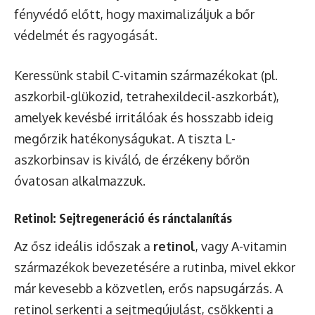
fényvédő előtt, hogy maximalizáljuk a bőr
védelmét és ragyogását.
Keressünk stabil C-vitamin származékokat (pl.
aszkorbil-glükozid, tetrahexildecil-aszkorbát),
amelyek kevésbé irritálóak és hosszabb ideig
megőrzik hatékonyságukat. A tiszta L-
aszkorbinsav is kiváló, de érzékeny bőrön
óvatosan alkalmazzuk.
Retinol: Sejtregeneráció és ránctalanítás
Az ősz ideális időszak a
retinol
, vagy A-vitamin
származékok bevezetésére a rutinba, mivel ekkor
már kevesebb a közvetlen, erős napsugárzás. A
retinol serkenti a sejtmegújulást, csökkenti a