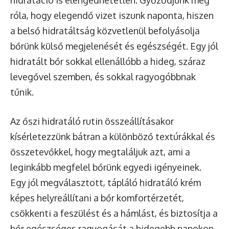
róla, hogy elegendő vizet iszunk naponta, hiszen
a belső hidratáltság közvetlenül befolyásolja
bőrünk külső megjelenését és egészségét. Egy jól
hidratált bőr sokkal ellenállóbb a hideg, száraz
levegővel szemben, és sokkal ragyogóbbnak
tűnik.
Az őszi hidratáló rutin összeállításakor
kísérletezzünk bátran a különböző textúrákkal és
összetevőkkel, hogy megtaláljuk azt, ami a
leginkább megfelel bőrünk egyedi igényeinek.
Egy jól megválasztott, tápláló hidratáló krém
képes helyreállítani a bőr komfortérzetét,
csökkenti a feszülést és a hámlást, és biztosítja a
bőr egészséges ragyogását a hidegebb napokon