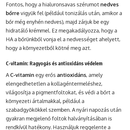
Fontos, hogy a hialuronsavas szérumot
nedves
bőrre
vigyük fel (például tonizálás után, amikor a
bőr még enyhén nedves), majd zárjuk be egy
hidratáló krémmel. Ez megakadályozza, hogy a
HA a bőrünkből vonja el a nedvességet ahelyett,
hogy a környezetből kötné meg azt.
C-vitamin: Ragyogás és antioxidáns védelem
A
C-vitamin
egy erős
antioxidáns
, amely
elengedhetetlen a kollagéntermeléshez,
világosítja a pigmentfoltokat, és védi a bőrt a
környezeti ártalmakkal, például a
szabadgyökökkel szemben. A nyári napozás után
gyakran megjelenő foltok halványításában is
rendkívül hatékony. Használjuk reggelente a