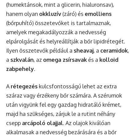
(humektánsok, mint a glicerin, hialuronsav),
hanem olyan
okkluzív
(záró) és
emolliens
(bőrpuhító) összetevőket is tartalmaznak,
amelyek megakadályozzák a nedvesség
elpárolgását és helyreállítják a bőr lipidrétegét.
Ilyen összetevők például a
sheavaj
, a
ceramidok
,
a
szkvalán
, az
omega zsírsavak
és a
kolloid
zabpehely
.
A
rétegezés
kulcsfontosságú lehet az extra
száraz vagy érzékeny bőr számára. A szérumok
után vigyünk fel egy gazdag hidratáló krémet,
majd ha szükséges, zárjuk le a rutint néhány
csepp
arcápoló olajjal
. Az olajok kiválóan
alkalmasak a nedvesség bezárására és a bőr