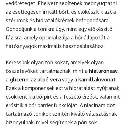
védőrétegét. Ehelyett segítenek megnyugtatni
az esetlegesen irritált bőrt, és előkészítik azt a
szérumok és hidratálókrémek befogadására.
Gondoljunk a tonikra úgy, mint egy előkészítő
fázisra, amely optimalizálja a bőr állapotát a
hatóanyagok maximális hasznosulásához.
Keressünk olyan tonikokat, amelyek olyan
összetevőket tartalmaznak, mint a
hialuronsav
,
a
glicerin
, az
aloé vera
vagy a
kamillakivonat
.
Ezek a komponensek extra hidratálást nyújtanak,
csökkentik a bőrpírt és a feszülő érzést, valamint
erősítik a bőr barrier funkcióját. A niacinamidot
tartalmazó tonikok szintén kiváló választásnak
bizonyulnak, mivel segítenek a pórusok