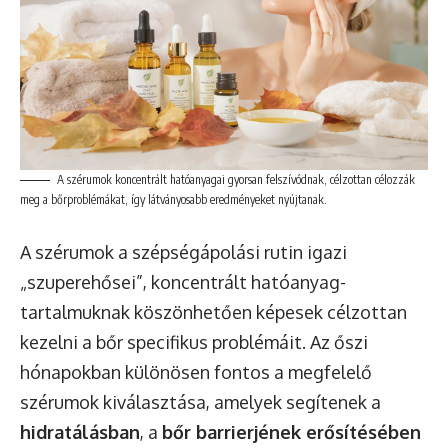
A szérumok koncentrált hatóanyagai gyorsan felszívódnak, célzottan célozzák
meg a bőrproblémákat, így látványosabb eredményeket nyújtanak.
A szérumok a szépségápolási rutin igazi
„szuperehősei”, koncentrált hatóanyag-
tartalmuknak köszönhetően képesek célzottan
kezelni a bőr specifikus problémáit. Az őszi
hónapokban különösen fontos a megfelelő
szérumok kiválasztása, amelyek segítenek a
hidratálásban
, a
bőr barrierjének erősítésében