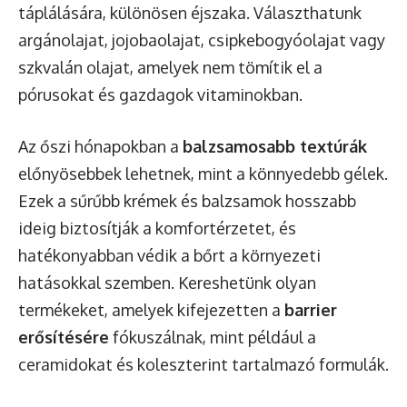
táplálására, különösen éjszaka. Választhatunk
argánolajat, jojobaolajat, csipkebogyóolajat vagy
szkvalán olajat, amelyek nem tömítik el a
pórusokat és gazdagok vitaminokban.
Az őszi hónapokban a
balzsamosabb textúrák
előnyösebbek lehetnek, mint a könnyedebb gélek.
Ezek a sűrűbb krémek és balzsamok hosszabb
ideig biztosítják a komfortérzetet, és
hatékonyabban védik a bőrt a környezeti
hatásokkal szemben. Kereshetünk olyan
termékeket, amelyek kifejezetten a
barrier
erősítésére
fókuszálnak, mint például a
ceramidokat és koleszterint tartalmazó formulák.