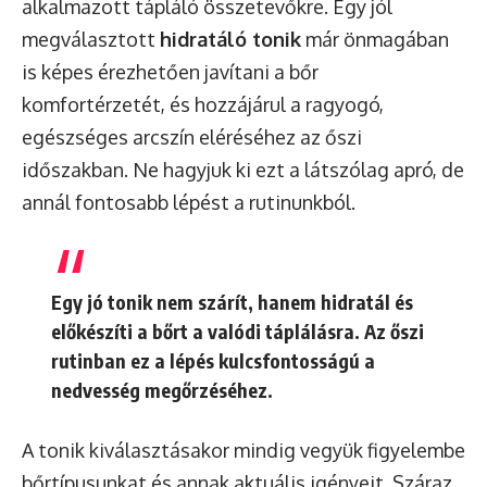
alkalmazott tápláló összetevőkre. Egy jól
megválasztott
hidratáló tonik
már önmagában
is képes érezhetően javítani a bőr
komfortérzetét, és hozzájárul a ragyogó,
egészséges arcszín eléréséhez az őszi
időszakban. Ne hagyjuk ki ezt a látszólag apró, de
annál fontosabb lépést a rutinunkból.
Egy jó tonik nem szárít, hanem hidratál és
előkészíti a bőrt a valódi táplálásra. Az őszi
rutinban ez a lépés kulcsfontosságú a
nedvesség megőrzéséhez.
A tonik kiválasztásakor mindig vegyük figyelembe
bőrtípusunkat és annak aktuális igényeit. Száraz