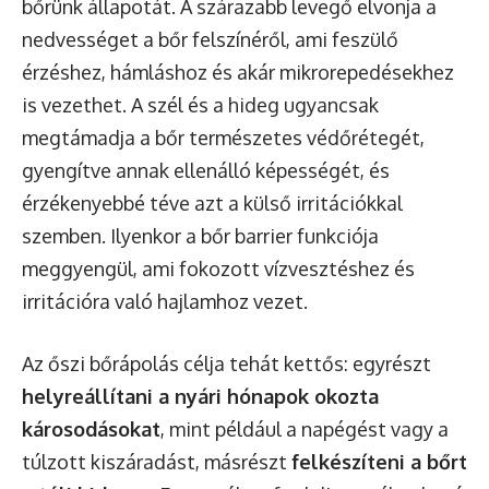
bőrünk állapotát. A szárazabb levegő elvonja a
nedvességet a bőr felszínéről, ami feszülő
érzéshez, hámláshoz és akár mikrorepedésekhez
is vezethet. A szél és a hideg ugyancsak
megtámadja a bőr természetes védőrétegét,
gyengítve annak ellenálló képességét, és
érzékenyebbé téve azt a külső irritációkkal
szemben. Ilyenkor a bőr barrier funkciója
meggyengül, ami fokozott vízvesztéshez és
irritációra való hajlamhoz vezet.
Az őszi bőrápolás célja tehát kettős: egyrészt
helyreállítani a nyári hónapok okozta
károsodásokat
, mint például a napégést vagy a
túlzott kiszáradást, másrészt
felkészíteni a bőrt