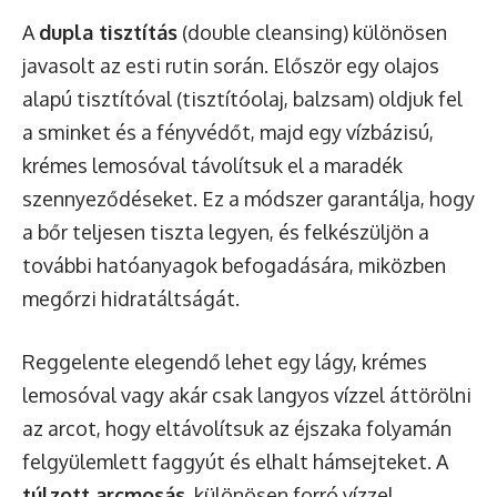
A
dupla tisztítás
(double cleansing) különösen
javasolt az esti rutin során. Először egy olajos
alapú tisztítóval (tisztítóolaj, balzsam) oldjuk fel
a sminket és a fényvédőt, majd egy vízbázisú,
krémes lemosóval távolítsuk el a maradék
szennyeződéseket. Ez a módszer garantálja, hogy
a bőr teljesen tiszta legyen, és felkészüljön a
további hatóanyagok befogadására, miközben
megőrzi hidratáltságát.
Reggelente elegendő lehet egy lágy, krémes
lemosóval vagy akár csak langyos vízzel áttörölni
az arcot, hogy eltávolítsuk az éjszaka folyamán
felgyülemlett faggyút és elhalt hámsejteket. A
túlzott arcmosás
, különösen forró vízzel,