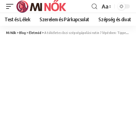
Aa
Font
Resizer
Test és Lélek
Szerelem és Párkapcsolat
Szépség és divat
Mi Nők
>
Blog
>
Életmód
>
A tökéletes őszi szépségápolási rutin 7 lépésben: Tippek a ragyogó és hidratált bőrért a hidegebb napokon