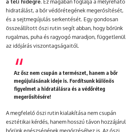
a téli hidegre
. Ez magában foglalja a mélyreható
hidratálást, a bőr védőrétegének megerősítését,
és a sejtmegújulás serkentését. Egy gondosan
összeállított őszi rutin segít abban, hogy bőrünk
rugalmas, puha és ragyogó maradjon, függetlenül
az időjárás viszontagságaitól.
Az ősz nem csupán a természet, hanem a bőr
megújulásának ideje is. Fordítsunk különös
figyelmet a hidratálásra és a védőréteg
megerősítésére!
A megfelelő őszi rutin kialakítása nem csupán
esztétikai kérdés, hanem hosszú távon hozzájárul
bőrünk egészségének megőrzéséhez is. Az őszi