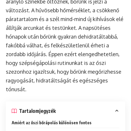
aranyló színekbe öltöznek, bőrünk is jelzi a
változást. A hűvösebb hőmérséklet, a csökkenő
páratartalom és a szél mind-mind új kihívások elé
állítják arcunkat és testünket. A napsütéses
hónapok után bőrünk gyakran dehidratáltabbá,
fakóbbá válhat, és felkészületlenül érheti a
zordabb időjárás. Éppen ezért elengedhetetlen,
hogy szépségápolási rutinunkat is az őszi
szezonhoz igazítsuk, hogy bőrünk megőrizhesse
ragyogását, hidratáltságát és egészséges
tónusát.
Tartalomjegyzék
Amiért az őszi bőrápolás különösen fontos