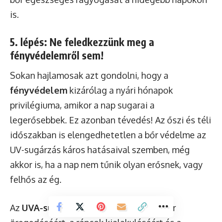
is.
5. lépés: Ne feledkezzünk meg a
fényvédelemről sem!
Sokan hajlamosak azt gondolni, hogy a
fényvédelem
kizárólag a nyári hónapok
privilégiuma, amikor a nap sugarai a
legerősebbek. Ez azonban tévedés! Az őszi és téli
időszakban is elengedhetetlen a bőr védelme az
UV-sugárzás káros hatásaival szemben, még
akkor is, ha a nap nem tűnik olyan erősnek, vagy
felhős az ég.
Az
UVA-sugarak
, amelyek felelősek a bőr