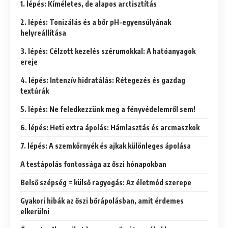
1. lépés: Kíméletes, de alapos arctisztítás
2. lépés: Tonizálás és a bőr pH-egyensúlyának
helyreállítása
3. lépés: Célzott kezelés szérumokkal: A hatóanyagok
ereje
4. lépés: Intenzív hidratálás: Rétegezés és gazdag
textúrák
5. lépés: Ne feledkezzünk meg a fényvédelemről sem!
6. lépés: Heti extra ápolás: Hámlasztás és arcmaszkok
7. lépés: A szemkörnyék és ajkak különleges ápolása
A testápolás fontossága az őszi hónapokban
Belső szépség = külső ragyogás: Az életmód szerepe
Gyakori hibák az őszi bőrápolásban, amit érdemes
elkerülni