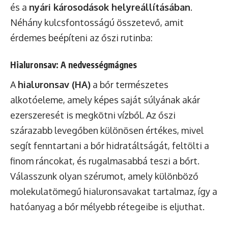
és a
nyári károsodások helyreállításában
.
Néhány kulcsfontosságú összetevő, amit
érdemes beépíteni az őszi rutinba:
Hialuronsav: A nedvességmágnes
A
hialuronsav (HA)
a bőr természetes
alkotóeleme, amely képes saját súlyának akár
ezerszeresét is megkötni vízből. Az őszi
szárazabb levegőben különösen értékes, mivel
segít fenntartani a bőr hidratáltságát, feltölti a
finom ráncokat, és rugalmasabbá teszi a bőrt.
Válasszunk olyan szérumot, amely különböző
molekulatömegű hialuronsavakat tartalmaz, így a
hatóanyag a bőr mélyebb rétegeibe is eljuthat.