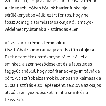
van, anélkül, hogy az alaposság rovására menne.
A hidegebb időben bőrünk barrier funkciója
sérülékenyebbé válik, ezért fontos, hogy ne
fosszuk meg a természetes olajaitól, amelyek
védelmet nyújtanak a kiszáradás ellen.
Válasszunk
krémes lemosókat
,
tisztítóbalzsamokat
vagy
arctisztító olajokat
.
Ezek a termékek hatékonyan távolítják el a
sminket, a szennyeződéseket és a felesleges
faggyút anélkül, hogy szárítanák vagy irritálnák a
bőrt. A tisztítóbalzsamok különösen alkalmasak a
dupla tisztítás első lépéseként, feloldva az olajos
alapú szennyeződéseket, mint a smink és a
fényvédő.