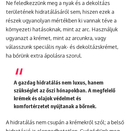
Ne feledkezzünk meg a nyak és a dekoltázs
területének hidratálásáról sem, hiszen ezek a
részek ugyanolyan mértékben ki vannak téve a
környezeti hatásoknak, mint az arc. Használjuk
ugyanazt a krémet, mint az arcunkra, vagy
válasszunk speciális nyak- és dekoltázskrémet,
ha bőrünk extra ápolásra szorul.
A gazdag hidratálás nem luxus, hanem
szükséglet az őszi hónapokban. A megfelelő
krémek és olajok védelmet és
komfortérzetet nyújtanak a bőrnek.
A hidratálás nem csupán a krémekről szól; a belső
hidratáció is elengedhetetlen. Győződjünk meg