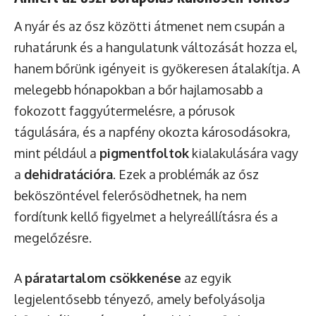
A nyár és az ősz közötti átmenet nem csupán a
ruhatárunk és a hangulatunk változását hozza el,
hanem bőrünk igényeit is gyökeresen átalakítja. A
melegebb hónapokban a bőr hajlamosabb a
fokozott faggyútermelésre, a pórusok
tágulására, és a napfény okozta károsodásokra,
mint például a
pigmentfoltok
kialakulására vagy
a
dehidratációra
. Ezek a problémák az ősz
beköszöntével felerősödhetnek, ha nem
fordítunk kellő figyelmet a helyreállításra és a
megelőzésre.
A
páratartalom csökkenése
az egyik
legjelentősebb tényező, amely befolyásolja