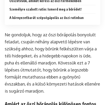
Összetevők, amiket keress az őszi termékekben
Személyre szabott rutin: Ismerd meg a bőrödet!
A környezetbarát szépségápolás az őszi rutinban
Ne gondoljuk, hogy az őszi bőrápolás bonyolult
feladat, csupán néhány alapvető lépésre van
szükség ahhoz, hogy bőrünk felkészülten várja a
téli hidegeket, és a hidegebb napokon is üde,
puha és ellenálló maradjon. Kövessük ezt a 7
lépéses útmutatót, hogy bőrünk a legszebb
formáját mutathassa ebben a gyönyörű
évszakban, és a külső környezeti hatások ellenére
is sugárzó maradjon.
Amiért az őszi bőrápolás különösen fontos