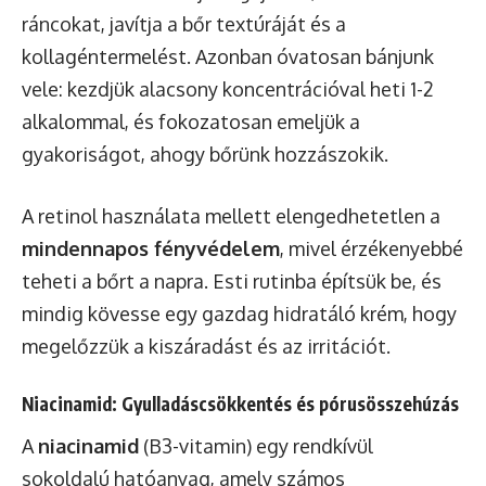
ráncokat, javítja a bőr textúráját és a
kollagéntermelést. Azonban óvatosan bánjunk
vele: kezdjük alacsony koncentrációval heti 1-2
alkalommal, és fokozatosan emeljük a
gyakoriságot, ahogy bőrünk hozzászokik.
A retinol használata mellett elengedhetetlen a
mindennapos fényvédelem
, mivel érzékenyebbé
teheti a bőrt a napra. Esti rutinba építsük be, és
mindig kövesse egy gazdag hidratáló krém, hogy
megelőzzük a kiszáradást és az irritációt.
Niacinamid: Gyulladáscsökkentés és pórusösszehúzás
A
niacinamid
(B3-vitamin) egy rendkívül
sokoldalú hatóanyag, amely számos