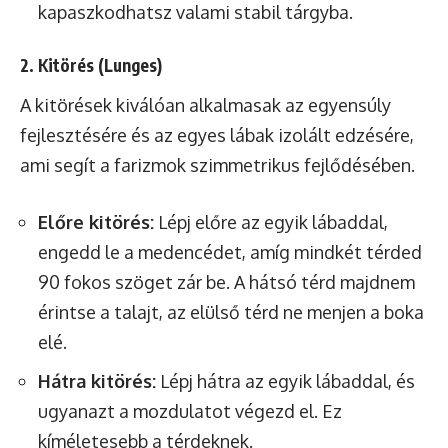
kapaszkodhatsz valami stabil tárgyba.
2. Kitörés (Lunges)
A kitörések kiválóan alkalmasak az egyensúly
fejlesztésére és az egyes lábak izolált edzésére,
ami segít a farizmok szimmetrikus fejlődésében.
Előre kitörés:
Lépj előre az egyik lábaddal,
engedd le a medencédet, amíg mindkét térded
90 fokos szöget zár be. A hátsó térd majdnem
érintse a talajt, az elülső térd ne menjen a boka
elé.
Hátra kitörés:
Lépj hátra az egyik lábaddal, és
ugyanazt a mozdulatot végezd el. Ez
kíméletesebb a térdeknek.