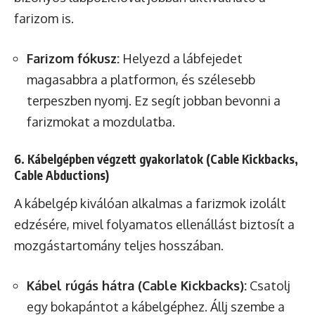
farizom is.
Farizom fókusz:
Helyezd a lábfejedet
magasabbra a platformon, és szélesebb
terpeszben nyomj. Ez segít jobban bevonni a
farizmokat a mozdulatba.
6. Kábelgépben végzett gyakorlatok (Cable Kickbacks,
Cable Abductions)
A kábelgép kiválóan alkalmas a farizmok izolált
edzésére, mivel folyamatos ellenállást biztosít a
mozgástartomány teljes hosszában.
Kábel rúgás hátra (Cable Kickbacks):
Csatolj
egy bokapántot a kábelgéphez. Állj szembe a