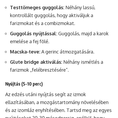
Testtömeges guggolás:
Néhány lassú,
kontrollált guggolás, hogy aktiváljuk a
farizmokat és a combizmokat.
Guggolás nyújtással:
Guggolás, majd a karok
emelése a fej fölé.
Macska-teve:
A gerinc átmozgatására.
Glute bridge aktiválás:
Néhány ismétlés a
farizmok „felébresztésére”.
Nyújtás (5-10 perc)
Az edzés utáni nyújtás segít az izmok
ellazításában, a mozgástartomány növelésében
és az izomláz enyhítésében. Tartsd meg az egyes
nyújtásokat 20-30 másodpercig, anélkül, hogy