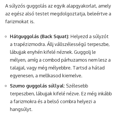
A súlyzós guggolás az egyik alapgyakorlat, amely
az egész alsó testet megdolgoztatja, beleértve a
farizmokat is.
Hátguggolás (Back Squat):
Helyezd a súlyzót
a trapézizmodra. Állj vállszélességű terpeszbe,
lábujjak enyhén kifelé néznek. Guggolj le
mélyen, amíg a combod párhuzamos nem lesz a
talajjal, vagy még mélyebbre. Tartsd a hátad
egyenesen, a mellkasod kiemelve.
Szumo guggolás súllyal:
Szélesebb
terpeszben, lábujjak kifelé nézve. Ez még inkább
a farizmokra és a belső combra helyezi a
hangsúlyt.