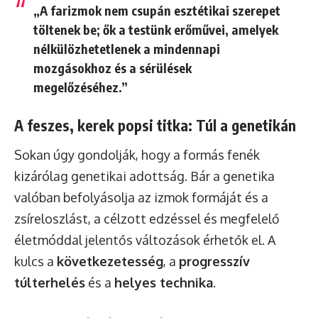
„A farizmok nem csupán esztétikai szerepet
töltenek be; ők a testünk erőművei, amelyek
nélkülözhetetlenek a mindennapi
mozgásokhoz és a sérülések
megelőzéséhez.”
A feszes, kerek popsi titka: Túl a genetikán
Sokan úgy gondolják, hogy a formás fenék
kizárólag genetikai adottság. Bár a genetika
valóban befolyásolja az izmok formáját és a
zsíreloszlást, a célzott edzéssel és megfelelő
életmóddal jelentős változások érhetők el. A
kulcs a
következetesség
, a
progresszív
túlterhelés
és a
helyes technika
.