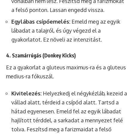
vonalban nem lesz. Feszítsd meg a farizmokat
a felső ponton. Lassan engedd vissza.
Egylábas csípőemelés:
Emeld meg az egyik
lábadat a talajról, és úgy végezd el a
gyakorlatot. Ez növeli az intenzitást.
4. Szamárrúgás (Donkey Kicks)
Ez a gyakorlat a gluteus maximus-ra és a gluteus
medius-ra fókuszál.
Kivitelezés:
Helyezkedj el négykézláb, kezeid a
vállad alatt, térdeid a csípőd alatt. Tartsd a
hátad egyenesen. Emeld fel az egyik lábadat
hajlított térddel, a sarkadat a mennyezet felé
tolva. Feszítsd meg a farizmaidat a felső