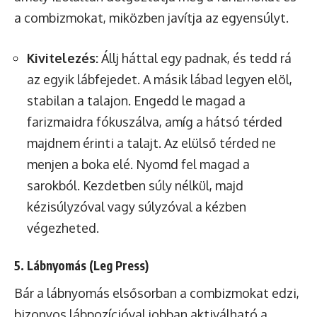
a combizmokat, miközben javítja az egyensúlyt.
Kivitelezés:
Állj háttal egy padnak, és tedd rá
az egyik lábfejedet. A másik lábad legyen elöl,
stabilan a talajon. Engedd le magad a
farizmaidra fókuszálva, amíg a hátsó térded
majdnem érinti a talajt. Az elülső térded ne
menjen a boka elé. Nyomd fel magad a
sarokból. Kezdetben súly nélkül, majd
kézisúlyzóval vagy súlyzóval a kézben
végezheted.
5. Lábnyomás (Leg Press)
Bár a lábnyomás elsősorban a combizmokat edzi,
bizonyos lábpozícióval jobban aktiválható a