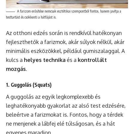
A farizom erősítése nemcsak esztétikai szempontból fontos, hanem javítja a
testtartást és csökkenti a hátfájást is.
Az otthoni edzés során is rendkívül hatékonyan
fejleszthetők a farizmok, akár súlyok nélkül, akár
minimális eszközökkel, például gumiszalaggal. A
kulcs a
helyes technika
és a
kontrollált
mozgás
.
1. Guggolás (Squats)
A guggolás az egyik legkomplexebb és
leghatékonyabb gyakorlat az alsó test edzésére,
beleértve a farizmokat is. Fontos, hogy a térdek
ne menjenek a lábfej elé túlságosan, és a hát
egyenes maradjon.