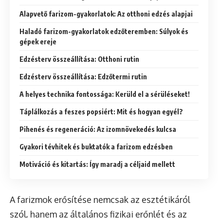
Alapvető farizom-gyakorlatok: Az otthoni edzés alapjai
Haladó farizom-gyakorlatok edzőteremben: Súlyok és
gépek ereje
Edzésterv összeállítása: Otthoni rutin
Edzésterv összeállítása: Edzőtermi rutin
A helyes technika fontossága: Kerüld el a sérüléseket!
Táplálkozás a feszes popsiért: Mit és hogyan egyél?
Pihenés és regeneráció: Az izomnövekedés kulcsa
Gyakori tévhitek és buktatók a farizom edzésben
Motiváció és kitartás: Így maradj a céljaid mellett
A farizmok erősítése nemcsak az esztétikáról
szól, hanem az általános fizikai erőnlét és az