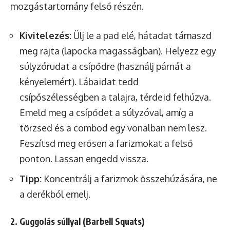
mozgástartomány felső részén.
Kivitelezés:
Ülj le a pad elé, hátadat támaszd
meg rajta (lapocka magasságban). Helyezz egy
súlyzórudat a csípődre (használj párnát a
kényelemért). Lábaidat tedd
csípőszélességben a talajra, térdeid felhúzva.
Emeld meg a csípődet a súlyzóval, amíg a
törzsed és a combod egy vonalban nem lesz.
Feszítsd meg erősen a farizmokat a felső
ponton. Lassan engedd vissza.
Tipp:
Koncentrálj a farizmok összehúzására, ne
a derékból emelj.
2. Guggolás súllyal (Barbell Squats)