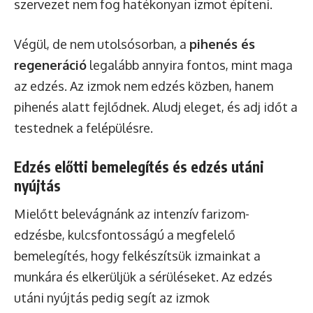
szervezet nem fog hatékonyan izmot építeni.
Végül, de nem utolsósorban, a
pihenés és
regeneráció
legalább annyira fontos, mint maga
az edzés. Az izmok nem edzés közben, hanem
pihenés alatt fejlődnek. Aludj eleget, és adj időt a
testednek a felépülésre.
Edzés előtti bemelegítés és edzés utáni
nyújtás
Mielőtt belevágnánk az intenzív farizom-
edzésbe, kulcsfontosságú a megfelelő
bemelegítés, hogy felkészítsük izmainkat a
munkára és elkerüljük a sérüléseket. Az edzés
utáni nyújtás pedig segít az izmok