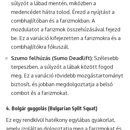
súlyzót a lábad mentén, miközben a
medencédet hátra tolod. Érezd a nyújtást a
combhajlítóban és a farizmokban. A
mozdulatot a farizmok összehúzásával fejezd
be. Ez a variáció kifejezetten a farizmokra és a
combhajlítókra fókuszál.
Szumo felhúzás (Sumo Deadlift):
Szélesebb
terpeszben, a súlyzót a lábak között fogod
meg. Ez a variáció rövidebb mozgástartományt
biztosít, és jobban megdolgoztatja a belső
combot és a farizmokat.
4. Bolgár guggolás (Bulgarian Split Squat)
Ez egy rendkívül hatékony egylábas gyakorlat,
amely izoláltan dolgoztatja meg a farizmokat és