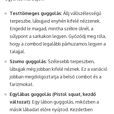
Testtömeges guggolás:
Állj vállszélességű
terpeszbe, lábujjaid enyhén kifelé nézzenek.
Engedd le magad, mintha székre ülnél, a
súlypont a sarkakon legyen. Győződj meg róla,
hogy a combod legalább párhuzamos legyen a
talajjal.
Szumo guggolás:
Szélesebb terpeszben,
lábujjak még jobban kifelé néznek. Ez a variáció
jobban megdolgoztatja a belső combot és a
farizmokat.
Egylábas guggolás (Pistol squat, kezdő
változat):
Egy lábon guggolás, miközben a
másik lábadat előre nyújtod. Kezdetben