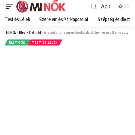
Aa
Font
Resizer
Test és Lélek
Szerelem és Párkapcsolat
Szépség és divat
Mi Nők
>
Blog
>
Életmód
>
A legjobb farizom-gyakorlatok: otthoni és edzőtermi edzésterv feszes, kerek popsiért
ÉLETMÓD
TEST ÉS LÉLEK