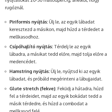
rugóznál.
Piriformis nyújtás:
Ülj le, az egyik lábadat
keresztezd a másikon, majd húzd a térdedet a
mellkasodhoz.
Csípőhajlító nyújtás:
Térdelj le az egyik
lábadra, a másikat tedd előre, majd tolja előre a
medencédet.
Hamstring nyújtás:
Ülj le, nyújtsd ki az egyik
lábadat, és próbáld megérinteni a lábujjaidat.
Glute stretch (fekve):
Feküdj a hátadra, húzd
fel a térdeidet, majd az egyik bokádat tedd a
másik térdedre, és húzd a combodat a
mellkasod felé.