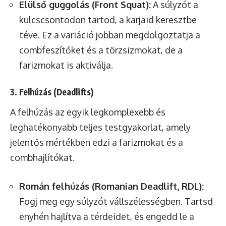
Elülső guggolás (Front Squat):
A súlyzót a
kulcscsontodon tartod, a karjaid keresztbe
téve. Ez a variáció jobban megdolgoztatja a
combfeszítőket és a törzsizmokat, de a
farizmokat is aktiválja.
3. Felhúzás (Deadlifts)
A felhúzás az egyik legkomplexebb és
leghatékonyabb teljes testgyakorlat, amely
jelentős mértékben edzi a farizmokat és a
combhajlítókat.
Román felhúzás (Romanian Deadlift, RDL):
Fogj meg egy súlyzót vállszélességben. Tartsd
enyhén hajlítva a térdeidet, és engedd le a