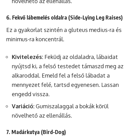
növelhető az ellenállás.
6. Fekvő lábemelés oldalra (Side-Lying Leg Raises)
Ez a gyakorlat szintén a gluteus medius-ra és
minimus-ra koncentrál.
Kivitelezés:
Feküdj az oldaladra, lábaidat
nyújtsd ki, a felső testedet támaszd meg az
alkaroddal. Emeld fel a felső lábadat a
mennyezet felé, tartsd egyenesen. Lassan
engedd vissza.
Variáció:
Gumiszalaggal a bokák körül
növelhető az ellenállás.
7. Madárkutya (Bird-Dog)