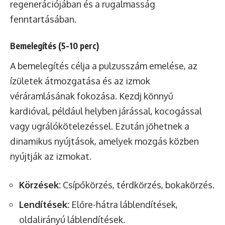
regenerációjában és a rugalmasság
fenntartásában.
Bemelegítés (5-10 perc)
A bemelegítés célja a pulzusszám emelése, az
ízületek átmozgatása és az izmok
véráramlásának fokozása. Kezdj könnyű
kardióval, például helyben járással, kocogással
vagy ugrálókötelezéssel. Ezután jöhetnek a
dinamikus nyújtások, amelyek mozgás közben
nyújtják az izmokat.
Körzések:
Csípőkörzés, térdkörzés, bokakörzés.
Lendítések:
Előre-hátra láblendítések,
oldalirányú láblendítések.