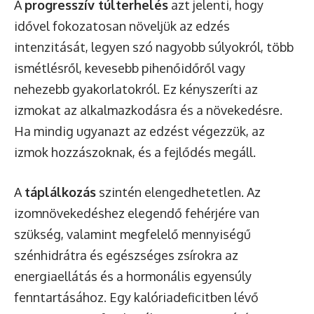
A
progresszív túlterhelés
azt jelenti, hogy
idővel fokozatosan növeljük az edzés
intenzitását, legyen szó nagyobb súlyokról, több
ismétlésről, kevesebb pihenőidőről vagy
nehezebb gyakorlatokról. Ez kényszeríti az
izmokat az alkalmazkodásra és a növekedésre.
Ha mindig ugyanazt az edzést végezzük, az
izmok hozzászoknak, és a fejlődés megáll.
A
táplálkozás
szintén elengedhetetlen. Az
izomnövekedéshez elegendő fehérjére van
szükség, valamint megfelelő mennyiségű
szénhidrátra és egészséges zsírokra az
energiaellátás és a hormonális egyensúly
fenntartásához. Egy kalóriadeficitben lévő