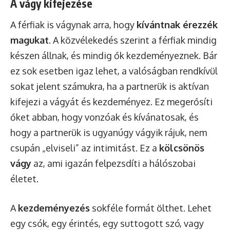
A vágy kifejezése
A férfiak is vágynak arra, hogy
kívántnak érezzék
magukat
. A közvélekedés szerint a férfiak mindig
készen állnak, és mindig ők kezdeményeznek. Bár
ez sok esetben igaz lehet, a valóságban rendkívül
sokat jelent számukra, ha a partnerük is aktívan
kifejezi a vágyát és kezdeményez. Ez megerősíti
őket abban, hogy vonzóak és kívánatosak, és
hogy a partnerük is ugyanúgy vágyik rájuk, nem
csupán „elviseli” az intimitást. Ez a
kölcsönös
vágy
az, ami igazán felpezsdíti a hálószobai
életet.
A
kezdeményezés
sokféle formát ölthet. Lehet
egy csók, egy érintés, egy suttogott szó, vagy