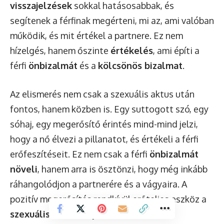
visszajelzések
sokkal hatásosabbak, és
segítenek a férfinak megérteni, mi az, ami valóban
működik, és mit értékel a partnere. Ez nem
hízelgés, hanem őszinte
értékelés
, ami építi a
férfi
önbizalmát
és a
kölcsönös bizalmat
.
Az elismerés nem csak a szexuális aktus után
fontos, hanem közben is. Egy suttogott szó, egy
sóhaj, egy megerősítő érintés mind-mind jelzi,
hogy a nő élvezi a pillanatot, és értékeli a férfi
erőfeszítéseit. Ez nem csak a férfi
önbizalmát
növeli
, hanem arra is ösztönzi, hogy még inkább
ráhangolódjon a partnerére és a vágyaira. A
pozitív megerősítés rendkívül erőteljes eszköz a
szexuális intimitás
javításában és