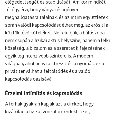
elégedettségét és stabilitását. Amikor mindkét
fél úgy érzi, hogy vágyai és igényei
meghallgatásra találnak, és az intim együttlétek
során valódi kapcsolódást élhet meg, az erősíti a
köztük lévő köteléket. Ne feledjük, a hálószoba
nem csupán a fizikai aktus helyszíne, hanem a lelki
közelség, a bizalom és a szeretet kifejezésének
egyik legintenzívebb színtere is. A modern
világban, ahol annyi a stressz és a nyomás, ez a
privát tér válhat a feltöltődés és a valódi
kapcsolódás oázisává.
Érzelmi intimitás és kapcsolódás
A férfiak gyakran kapják azt a címkét, hogy
kizárólag a fizikai vonzalom érdekli őket,