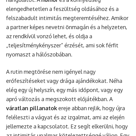
elengedhetetlen a feszültség oldásához és a
felszabadult intimitás megteremtéséhez. Amikor
a partner képes nevetni önmagán és a helyzeten,
az rendkívül vonzó lehet, és oldja a
„teljesítménykényszer” érzését, ami sok férfit
nyomaszt a hálószobában.
A rutin megtörése nem igényel nagy
erőfeszítéseket vagy drága ajándékokat. Néha
elég egy új helyszín, egy más időpont, vagy egy
apró változás a megszokott előjátékban. A
váratlan pillanatok
ereje abban rejlik, hogy újra
feléleszti a vágyat és az izgalmat, ami az elején
jellemezte a kapcsolatot. Ez segít elkerülni, hogy
az intimitás unalmas kötelezettséggé váljon. Egy