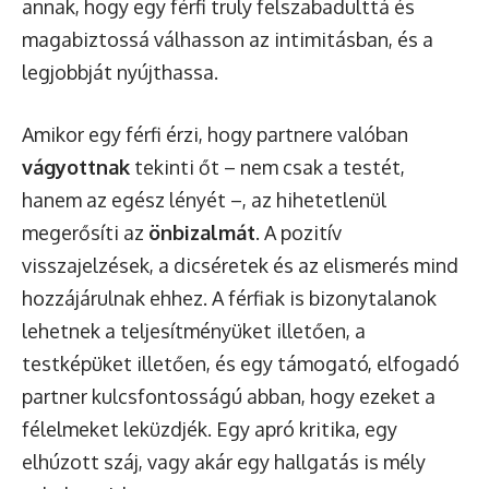
annak, hogy egy férfi truly felszabadulttá és
magabiztossá válhasson az intimitásban, és a
legjobbját nyújthassa.
Amikor egy férfi érzi, hogy partnere valóban
vágyottnak
tekinti őt – nem csak a testét,
hanem az egész lényét –, az hihetetlenül
megerősíti az
önbizalmát
. A pozitív
visszajelzések, a dicséretek és az elismerés mind
hozzájárulnak ehhez. A férfiak is bizonytalanok
lehetnek a teljesítményüket illetően, a
testképüket illetően, és egy támogató, elfogadó
partner kulcsfontosságú abban, hogy ezeket a
félelmeket leküzdjék. Egy apró kritika, egy
elhúzott száj, vagy akár egy hallgatás is mély