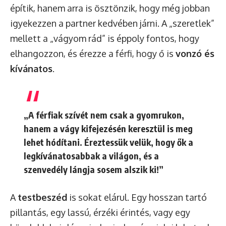
építik, hanem arra is ösztönzik, hogy még jobban
igyekezzen a partner kedvében járni. A „szeretlek”
mellett a „vágyom rád” is éppoly fontos, hogy
elhangozzon, és érezze a férfi, hogy ő is
vonzó és
kívánatos
.
„A férfiak szívét nem csak a gyomrukon,
hanem a vágy kifejezésén keresztül is meg
lehet hódítani. Éreztessük velük, hogy ők a
legkívánatosabbak a világon, és a
szenvedély lángja sosem alszik ki!”
A
testbeszéd
is sokat elárul. Egy hosszan tartó
pillantás, egy lassú, érzéki érintés, vagy egy