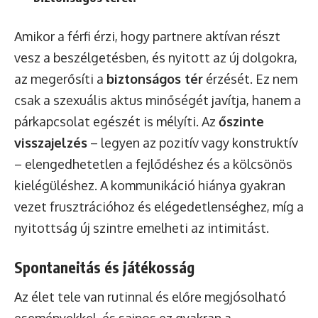
Amikor a férfi érzi, hogy partnere aktívan részt
vesz a beszélgetésben, és nyitott az új dolgokra,
az megerősíti a
biztonságos tér
érzését. Ez nem
csak a szexuális aktus minőségét javítja, hanem a
párkapcsolat egészét is mélyíti. Az
őszinte
visszajelzés
– legyen az pozitív vagy konstruktív
– elengedhetetlen a fejlődéshez és a kölcsönös
kielégüléshez. A kommunikáció hiánya gyakran
vezet frusztrációhoz és elégedetlenséghez, míg a
nyitottság új szintre emelheti az intimitást.
Spontaneitás és játékosság
Az élet tele van rutinnal és előre megjósolható
eseményekkel, és sajnos ez gyakran a