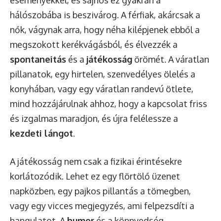
hálószobába is beszivárog. A férfiak, akárcsak a
nők, vágynak arra, hogy néha kilépjenek ebből a
megszokott kerékvágásból, és élvezzék a
spontaneitás
és a
játékosság
örömét. A váratlan
pillanatok, egy hirtelen, szenvedélyes ölelés a
konyhában, vagy egy váratlan randevú ötlete,
mind hozzájárulnak ahhoz, hogy a kapcsolat friss
és izgalmas maradjon, és újra felélessze a
kezdeti lángot
.
A játékosság nem csak a fizikai érintésekre
korlátozódik. Lehet ez egy flörtölő üzenet
napközben, egy pajkos pillantás a tömegben,
vagy egy vicces megjegyzés, ami felpezsdíti a
hangulatot. A
humor
és a könnyedség