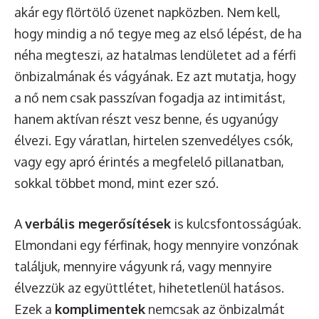
akár egy flörtölő üzenet napközben. Nem kell,
hogy mindig a nő tegye meg az első lépést, de ha
néha megteszi, az hatalmas lendületet ad a férfi
önbizalmának és vágyának. Ez azt mutatja, hogy
a nő nem csak passzívan fogadja az intimitást,
hanem aktívan részt vesz benne, és ugyanúgy
élvezi. Egy váratlan, hirtelen szenvedélyes csók,
vagy egy apró érintés a megfelelő pillanatban,
sokkal többet mond, mint ezer szó.
A
verbális megerősítések
is kulcsfontosságúak.
Elmondani egy férfinak, hogy mennyire vonzónak
találjuk, mennyire vágyunk rá, vagy mennyire
élvezzük az együttlétet, hihetetlenül hatásos.
Ezek a
komplimentek
nemcsak az önbizalmát