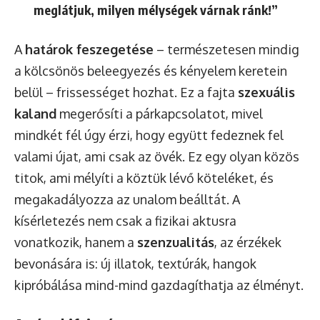
meglátjuk, milyen mélységek várnak ránk!”
A
határok feszegetése
– természetesen mindig
a kölcsönös beleegyezés és kényelem keretein
belül – frissességet hozhat. Ez a fajta
szexuális
kaland
megerősíti a párkapcsolatot, mivel
mindkét fél úgy érzi, hogy együtt fedeznek fel
valami újat, ami csak az övék. Ez egy olyan közös
titok, ami mélyíti a köztük lévő köteléket, és
megakadályozza az unalom beálltát. A
kísérletezés nem csak a fizikai aktusra
vonatkozik, hanem a
szenzualitás
, az érzékek
bevonására is: új illatok, textúrák, hangok
kipróbálása mind-mind gazdagíthatja az élményt.