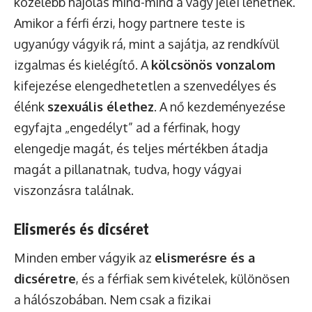
közelebb hajolás mind-mind a vágy jelei lehetnek.
Amikor a férfi érzi, hogy partnere teste is
ugyanúgy vágyik rá, mint a sajátja, az rendkívül
izgalmas és kielégítő. A
kölcsönös vonzalom
kifejezése elengedhetetlen a szenvedélyes és
élénk
szexuális élethez
. A nő kezdeményezése
egyfajta „engedélyt” ad a férfinak, hogy
elengedje magát, és teljes mértékben átadja
magát a pillanatnak, tudva, hogy vágyai
viszonzásra találnak.
Elismerés és dicséret
Minden ember vágyik az
elismerésre és a
dicséretre
, és a férfiak sem kivételek, különösen
a hálószobában. Nem csak a fizikai