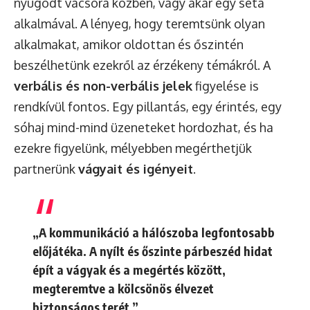
nyugodt vacsora közben, vagy akár egy séta
alkalmával. A lényeg, hogy teremtsünk olyan
alkalmakat, amikor oldottan és őszintén
beszélhetünk ezekről az érzékeny témákról. A
verbális és non-verbális jelek
figyelése is
rendkívül fontos. Egy pillantás, egy érintés, egy
sóhaj mind-mind üzeneteket hordozhat, és ha
ezekre figyelünk, mélyebben megérthetjük
partnerünk
vágyait és igényeit
.
„A kommunikáció a hálószoba legfontosabb
előjátéka. A nyílt és őszinte párbeszéd hidat
épít a vágyak és a megértés között,
megteremtve a kölcsönös élvezet
biztonságos terét.”