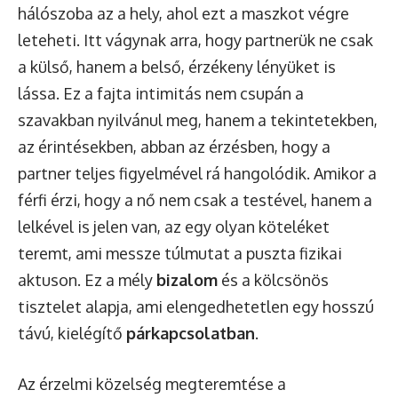
hálószoba az a hely, ahol ezt a maszkot végre
leteheti. Itt vágynak arra, hogy partnerük ne csak
a külső, hanem a belső, érzékeny lényüket is
lássa. Ez a fajta intimitás nem csupán a
szavakban nyilvánul meg, hanem a tekintetekben,
az érintésekben, abban az érzésben, hogy a
partner teljes figyelmével rá hangolódik. Amikor a
férfi érzi, hogy a nő nem csak a testével, hanem a
lelkével is jelen van, az egy olyan köteléket
teremt, ami messze túlmutat a puszta fizikai
aktuson. Ez a mély
bizalom
és a kölcsönös
tisztelet alapja, ami elengedhetetlen egy hosszú
távú, kielégítő
párkapcsolatban
.
Az érzelmi közelség megteremtése a