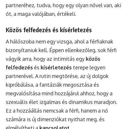
partneréhez, tudva, hogy egy olyan nővel van, aki
őt, a maga valójában, értékeli.
Közös felfedezés és kísérletezés
A hálószoba nem egy vizsga, ahol a férfiaknak
bizonyítaniuk kell. Éppen ellenkezőleg, sok férfi
vágyik arra, hogy az intimitás egy
közös
felfedezés
és
kísérletezés
terepe legyen
partnerével. A rutin megtörése, az új dolgok
kipróbálása, a fantáziák megosztása és
megvalósítása mind hozzájárul ahhoz, hogy a
szexuális élet izgalmas és dinamikus maradjon.
Ez a hozzáállás nemcsak a férfi, hanem a nő
számára is új dimenziókat nyithat meg, és
elmélyítheti a
kapcsolatot
.