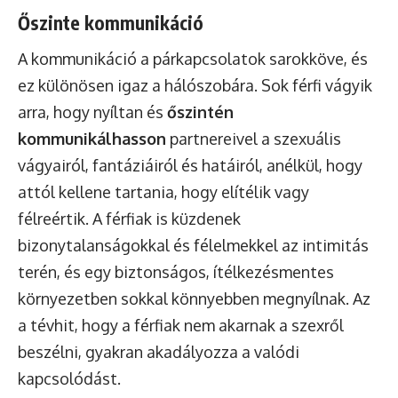
Őszinte kommunikáció
A kommunikáció a párkapcsolatok sarokköve, és
ez különösen igaz a hálószobára. Sok férfi vágyik
arra, hogy nyíltan és
őszintén
kommunikálhasson
partnereivel a szexuális
vágyairól, fantáziáiról és hatáiról, anélkül, hogy
attól kellene tartania, hogy elítélik vagy
félreértik. A férfiak is küzdenek
bizonytalanságokkal és félelmekkel az intimitás
terén, és egy biztonságos, ítélkezésmentes
környezetben sokkal könnyebben megnyílnak. Az
a tévhit, hogy a férfiak nem akarnak a szexről
beszélni, gyakran akadályozza a valódi
kapcsolódást.