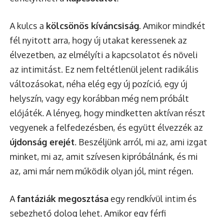
A kulcs a
kölcsönös kíváncsiság
. Amikor mindkét
fél nyitott arra, hogy új utakat keressenek az
élvezetben, az elmélyíti a kapcsolatot és növeli
az intimitást. Ez nem feltétlenül jelent radikális
változásokat, néha elég egy új pozíció, egy új
helyszín, vagy egy korábban még nem próbált
előjáték. A lényeg, hogy mindketten aktívan részt
vegyenek a felfedezésben, és együtt élvezzék az
újdonság erejét
. Beszéljünk arról, mi az, ami izgat
minket, mi az, amit szívesen kipróbálnánk, és mi
az, ami már nem működik olyan jól, mint régen.
A
fantáziák megosztása
egy rendkívül intim és
sebezhető dolog lehet. Amikor egy férfi