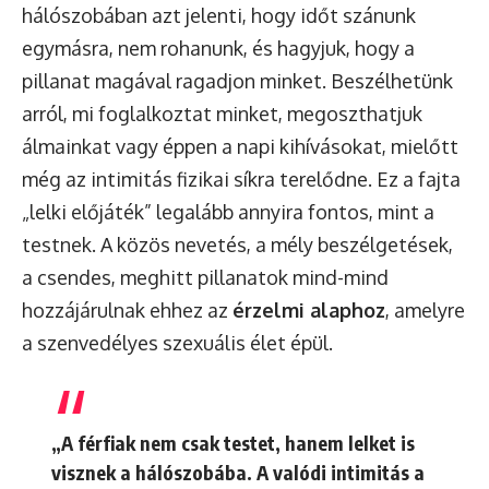
hálószobában azt jelenti, hogy időt szánunk
egymásra, nem rohanunk, és hagyjuk, hogy a
pillanat magával ragadjon minket. Beszélhetünk
arról, mi foglalkoztat minket, megoszthatjuk
álmainkat vagy éppen a napi kihívásokat, mielőtt
még az intimitás fizikai síkra terelődne. Ez a fajta
„lelki előjáték” legalább annyira fontos, mint a
testnek. A közös nevetés, a mély beszélgetések,
a csendes, meghitt pillanatok mind-mind
hozzájárulnak ehhez az
érzelmi alaphoz
, amelyre
a szenvedélyes szexuális élet épül.
„A férfiak nem csak testet, hanem lelket is
visznek a hálószobába. A valódi intimitás a