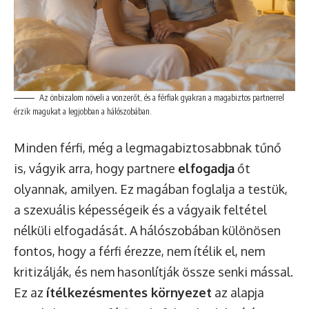
Az önbizalom növeli a vonzerőt, és a férfiak gyakran a magabiztos partnerrel
érzik magukat a legjobban a hálószobában.
Minden férfi, még a legmagabiztosabbnak tűnő
is, vágyik arra, hogy partnere
elfogadja
őt
olyannak, amilyen. Ez magában foglalja a testük,
a szexuális képességeik és a vágyaik feltétel
nélküli elfogadását. A hálószobában különösen
fontos, hogy a férfi érezze, nem ítélik el, nem
kritizálják, és nem hasonlítják össze senki mással.
Ez az
ítélkezésmentes környezet
az alapja