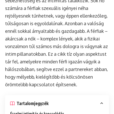
sebezhetőség és az intimitás találkozik. Sok nő
számára a férfiak szexuális igényei néha
rejtélyesnek tűnhetnek, vagy éppen ellenkezőleg,
túlságosan is egyoldalúnak. Azonban a valóság
ennél sokkal árnyaltabb és gazdagabb. A férfiak –
akárcsak a nők – komplex lények, akik a fizikai
vonzalmon túl számos más dologra is vágynak az
intim pillanatokban. Ez a cikk tíz olyan aspektust
tár fel, amelyekre minden férfi igazán vágyik a
hálószobában, segítve ezzel a partnereket abban,
hogy mélyebb, kielégítőbb és kölcsönösen
örömtelibb kapcsolatot építsenek.
Tartalomjegyzék
Érzelmi intimitás és kapcsolódás