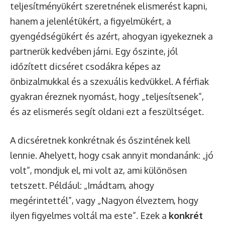
teljesítményükért szeretnének elismerést kapni,
hanem a jelenlétükért, a figyelmükért, a
gyengédségükért és azért, ahogyan igyekeznek a
partnerük kedvében járni. Egy őszinte, jól
időzített dicséret csodákra képes az
önbizalmukkal és a szexuális kedvükkel. A férfiak
gyakran éreznek nyomást, hogy „teljesítsenek”,
és az elismerés segít oldani ezt a feszültséget.
A dicséretnek konkrétnak és őszintének kell
lennie. Ahelyett, hogy csak annyit mondanánk: „jó
volt”, mondjuk el, mi volt az, ami különösen
tetszett. Például: „Imádtam, ahogy
megérintettél”, vagy „Nagyon élveztem, hogy
ilyen figyelmes voltál ma este”. Ezek a
konkrét