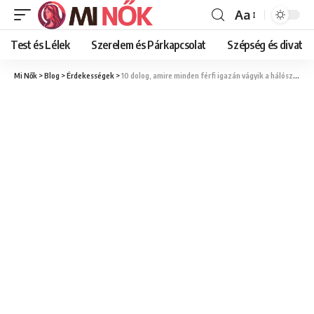
Aa
Font
Resizer
Test és Lélek
Szerelem és Párkapcsolat
Szépség és divat
Mi Nők
>
Blog
>
Érdekességek
>
10 dolog, amire minden férfi igazán vágyik a hálószobában