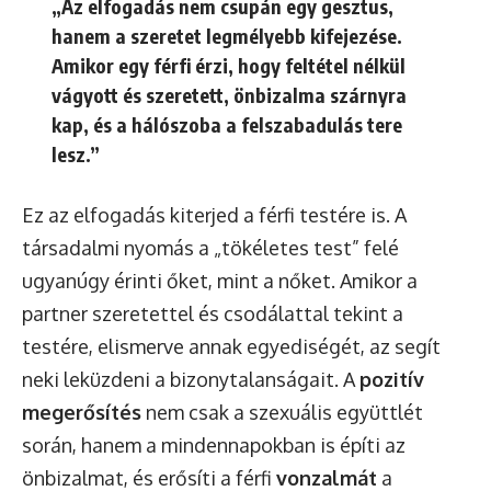
„Az elfogadás nem csupán egy gesztus,
hanem a szeretet legmélyebb kifejezése.
Amikor egy férfi érzi, hogy feltétel nélkül
vágyott és szeretett, önbizalma szárnyra
kap, és a hálószoba a felszabadulás tere
lesz.”
Ez az elfogadás kiterjed a férfi testére is. A
társadalmi nyomás a „tökéletes test” felé
ugyanúgy érinti őket, mint a nőket. Amikor a
partner szeretettel és csodálattal tekint a
testére, elismerve annak egyediségét, az segít
neki leküzdeni a bizonytalanságait. A
pozitív
megerősítés
nem csak a szexuális együttlét
során, hanem a mindennapokban is építi az
önbizalmat, és erősíti a férfi
vonzalmát
a