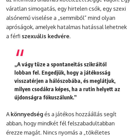
váratlan simogatás, egy hirtelen csók, egy szexi
alsónemű viselése a „semmiből” mind olyan
apróságok, amelyek hatalmas hatással lehetnek
a férfi
szexuális kedvére
.
„A vágy tüze a spontaneitás szikráitól
lobban fel. Engedjük, hogy a játékosság
visszatérjen a hálószobába, és meglátjuk,
milyen csodákra képes, ha a rutin helyett az
újdonságra fókuszálunk.”
A
könnyedség
és a játékos hozzáállás segít
abban, hogy mindkét fél felszabadultabban
érezze magát. Nincs nyomás a „tökéletes