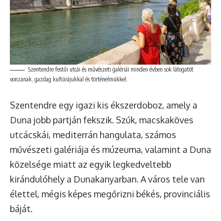
Szentendre festői utcái és művészeti galériái minden évben sok látogatót
vonzanak, gazdag kultúrájukkal és történelmükkel.
Szentendre egy igazi kis ékszerdoboz, amely a
Duna jobb partján fekszik. Szűk, macskaköves
utcácskái, mediterrán hangulata, számos
művészeti galériája és múzeuma, valamint a Duna
közelsége miatt az egyik legkedveltebb
kirándulóhely a Dunakanyarban. A város tele van
élettel, mégis képes megőrizni békés, provinciális
báját.