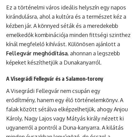
Ez a történelmi város ideális helyszín egy napos
kirándulásra, ahol a kultúra és a természet kéz a
kézben jár. A könnyed séták és a meredekebb
emelkedők kombinációja minden fittségi szinthez
kínál megfelelő kihívást. Különösen ajánlott a
Fellegvár meghódítása
, ahonnan a legszebb
képeket készíthetjük a Dunakanyarról.
A Visegrádi Fellegvár és a Salamon-torony
A Visegrádi Fellegvár nem csupán egy
erődítmény, hanem egy élő történelemkönyv. A
falak között sétálva elképzelhetjük, ahogy Anjou
Károly, Nagy Lajos vagy Mátyás király nézett ki
ugyanerről a pontról a Duna-kanyarra. A kilátás
minden évszakban lenyűgöző, de ősszel a