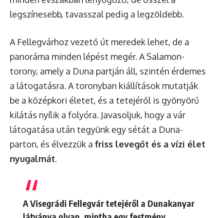
legszínesebb, tavasszal pedig a legzöldebb.
A Fellegvárhoz vezető út meredek lehet, de a
panoráma minden lépést megér. A Salamon-
torony, amely a Duna partján áll, szintén érdemes
a látogatásra. A toronyban kiállítások mutatják
be a középkori életet, és a tetejéről is gyönyörű
kilátás nyílik a folyóra. Javasoljuk, hogy a vár
látogatása után tegyünk egy sétát a Duna-
parton, és élvezzük a
friss levegőt és a vízi élet
nyugalmát
.
A Visegrádi Fellegvár tetejéről a Dunakanyar
látványa olyan, mintha egy festmény