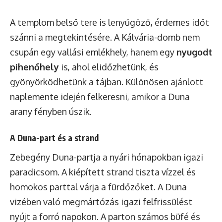
A templom belső tere is lenyűgöző, érdemes időt
szánni a megtekintésére. A Kálvária-domb nem
csupán egy vallási emlékhely, hanem egy
nyugodt
pihenőhely
is, ahol elidőzhetünk, és
gyönyörködhetünk a tájban. Különösen ajánlott
naplemente idején felkeresni, amikor a Duna
arany fényben úszik.
A Duna-part és a strand
Zebegény Duna-partja a nyári hónapokban igazi
paradicsom. A kiépített strand tiszta vízzel és
homokos parttal várja a fürdőzőket. A Duna
vizében való megmártózás igazi felfrissülést
nyújt a forró napokon. A parton számos büfé és