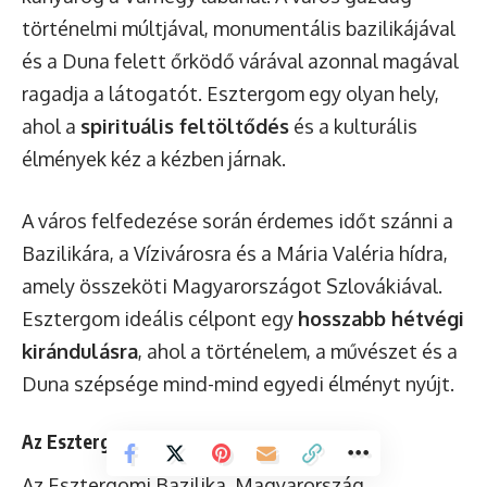
történelmi múltjával, monumentális bazilikájával
és a Duna felett őrködő várával azonnal magával
ragadja a látogatót. Esztergom egy olyan hely,
ahol a
spirituális feltöltődés
és a kulturális
élmények kéz a kézben járnak.
A város felfedezése során érdemes időt szánni a
Bazilikára, a Vízivárosra és a Mária Valéria hídra,
amely összeköti Magyarországot Szlovákiával.
Esztergom ideális célpont egy
hosszabb hétvégi
kirándulásra
, ahol a történelem, a művészet és a
Duna szépsége mind-mind egyedi élményt nyújt.
Az Esztergomi Bazilika és a Várhegy
Az Esztergomi Bazilika, Magyarország