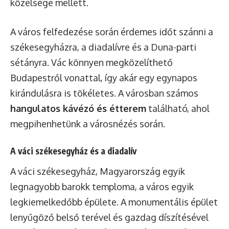
közelsége mellett.
A város felfedezése során érdemes időt szánni a
székesegyházra, a diadalívre és a Duna-parti
sétányra. Vác könnyen megközelíthető
Budapestről vonattal, így akár egy egynapos
kirándulásra is tökéletes. A városban számos
hangulatos kávézó és étterem
található, ahol
megpihenhetünk a városnézés során.
A váci székesegyház és a diadalív
A váci székesegyház, Magyarország egyik
legnagyobb barokk temploma, a város egyik
legkiemelkedőbb épülete. A monumentális épület
lenyűgöző belső terével és gazdag díszítésével