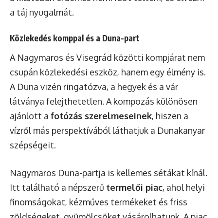
a táj nyugalmát.
Közlekedés komppal és a Duna-part
A Nagymaros és Visegrád közötti kompjárat nem
csupán közlekedési eszköz, hanem egy élmény is.
A Duna vizén ringatózva, a hegyek és a vár
látványa felejthetetlen. A kompozás különösen
ajánlott a
fotózás szerelmeseinek
, hiszen a
vízről más perspektívából láthatjuk a Dunakanyar
szépségeit.
Nagymaros Duna-partja is kellemes sétákat kínál.
Itt található a népszerű
termelői piac
, ahol helyi
finomságokat, kézműves termékeket és friss
zöldségeket, gyümölcsöket vásárolhatunk. A piac