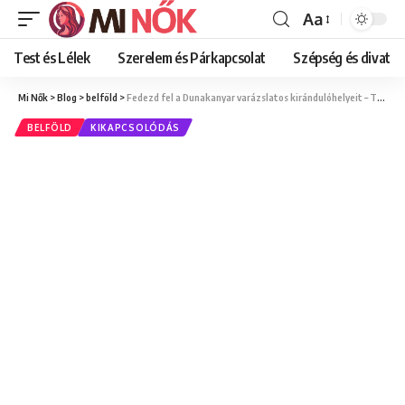
Aa
Font
Resizer
Test és Lélek
Szerelem és Párkapcsolat
Szépség és divat
Mi Nők
>
Blog
>
belföld
>
Fedezd fel a Dunakanyar varázslatos kirándulóhelyeit – Tippekkel és útvonalajánlóval, nőknek!
BELFÖLD
KIKAPCSOLÓDÁS