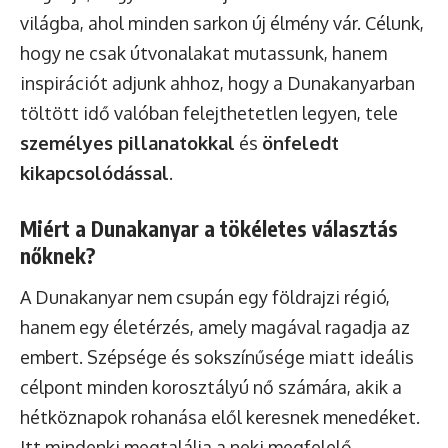
világba, ahol minden sarkon új élmény vár. Célunk,
hogy ne csak útvonalakat mutassunk, hanem
inspirációt adjunk ahhoz, hogy a Dunakanyarban
töltött idő valóban felejthetetlen legyen, tele
személyes pillanatokkal
és
önfeledt
kikapcsolódással
.
Miért a Dunakanyar a tökéletes választás
nőknek?
A Dunakanyar nem csupán egy földrajzi régió,
hanem egy életérzés, amely magával ragadja az
embert. Szépsége és sokszínűsége miatt ideális
célpont minden korosztályú nő számára, akik a
hétköznapok rohanása elől keresnek menedéket.
Itt mindenki megtalálja a neki megfelelő