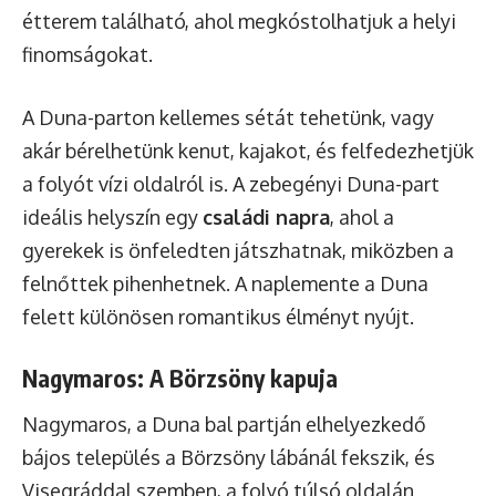
étterem található, ahol megkóstolhatjuk a helyi
finomságokat.
A Duna-parton kellemes sétát tehetünk, vagy
akár bérelhetünk kenut, kajakot, és felfedezhetjük
a folyót vízi oldalról is. A zebegényi Duna-part
ideális helyszín egy
családi napra
, ahol a
gyerekek is önfeledten játszhatnak, miközben a
felnőttek pihenhetnek. A naplemente a Duna
felett különösen romantikus élményt nyújt.
Nagymaros: A Börzsöny kapuja
Nagymaros, a Duna bal partján elhelyezkedő
bájos település a Börzsöny lábánál fekszik, és
Visegráddal szemben, a folyó túlsó oldalán