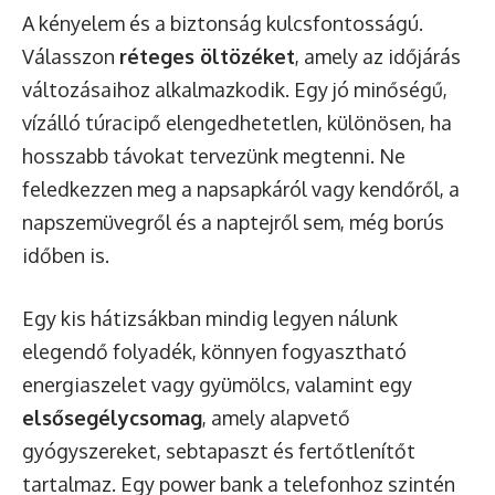
A kényelem és a biztonság kulcsfontosságú.
Válasszon
réteges öltözéket
, amely az időjárás
változásaihoz alkalmazkodik. Egy jó minőségű,
vízálló túracipő elengedhetetlen, különösen, ha
hosszabb távokat tervezünk megtenni. Ne
feledkezzen meg a napsapkáról vagy kendőről, a
napszemüvegről és a naptejről sem, még borús
időben is.
Egy kis hátizsákban mindig legyen nálunk
elegendő folyadék, könnyen fogyasztható
energiaszelet vagy gyümölcs, valamint egy
elsősegélycsomag
, amely alapvető
gyógyszereket, sebtapaszt és fertőtlenítőt
tartalmaz. Egy power bank a telefonhoz szintén