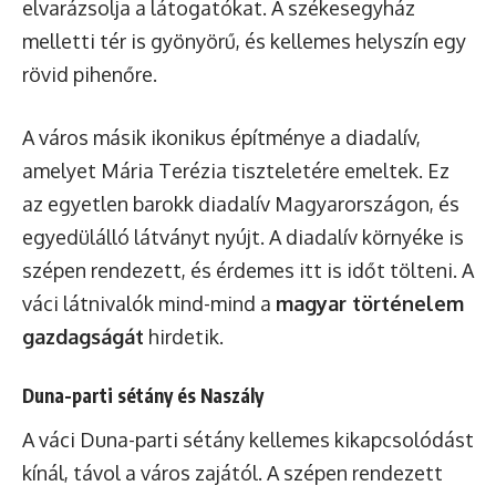
elvarázsolja a látogatókat. A székesegyház
melletti tér is gyönyörű, és kellemes helyszín egy
rövid pihenőre.
A város másik ikonikus építménye a diadalív,
amelyet Mária Terézia tiszteletére emeltek. Ez
az egyetlen barokk diadalív Magyarországon, és
egyedülálló látványt nyújt. A diadalív környéke is
szépen rendezett, és érdemes itt is időt tölteni. A
váci látnivalók mind-mind a
magyar történelem
gazdagságát
hirdetik.
Duna-parti sétány és Naszály
A váci Duna-parti sétány kellemes kikapcsolódást
kínál, távol a város zajától. A szépen rendezett