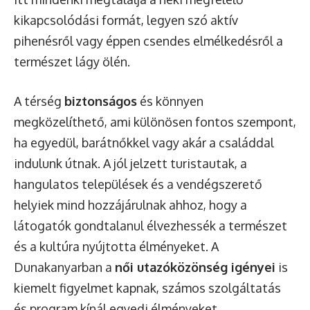
kikapcsolódási formát, legyen szó aktív
pihenésről vagy éppen csendes elmélkedésről a
természet lágy ölén.
A térség
biztonságos
és könnyen
megközelíthető, ami különösen fontos szempont,
ha egyedül, barátnőkkel vagy akár a családdal
indulunk útnak. A jól jelzett turistautak, a
hangulatos települések és a vendégszerető
helyiek mind hozzájárulnak ahhoz, hogy a
látogatók gondtalanul élvezhessék a természet
és a kultúra nyújtotta élményeket. A
Dunakanyarban a
női utazóközönség igényei
is
kiemelt figyelmet kapnak, számos szolgáltatás
és program kínál egyedi élményeket.