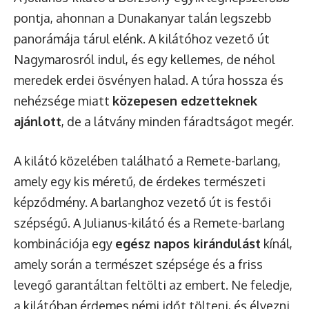
pontja, ahonnan a Dunakanyar talán legszebb
panorámája tárul elénk. A kilátóhoz vezető út
Nagymarosról indul, és egy kellemes, de néhol
meredek erdei ösvényen halad. A túra hossza és
nehézsége miatt
közepesen edzetteknek
ajánlott
, de a látvány minden fáradtságot megér.
A kilátó közelében található a Remete-barlang,
amely egy kis méretű, de érdekes természeti
képződmény. A barlanghoz vezető út is festői
szépségű. A Julianus-kilátó és a Remete-barlang
kombinációja egy
egész napos kirándulást
kínál,
amely során a természet szépsége és a friss
levegő garantáltan feltölti az embert. Ne feledje,
a kilátóban érdemes némi időt tölteni, és élvezni