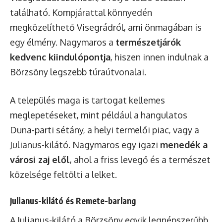
található. Kompjárattal könnyedén
megközelíthető Visegrádról, ami önmagában is
egy élmény. Nagymaros a
természetjárók
kedvenc kiindulópontja
, hiszen innen indulnak a
Börzsöny legszebb túraútvonalai.
A település maga is tartogat kellemes
meglepetéseket, mint például a hangulatos
Duna-parti sétány, a helyi termelői piac, vagy a
Julianus-kilátó. Nagymaros egy igazi
menedék a
városi zaj elől
, ahol a friss levegő és a természet
közelsége feltölti a lelket.
Julianus-kilátó és Remete-barlang
A Julianus-kilátó a Börzsöny egyik legnépszerűbb