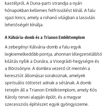
kastélyról. A Duna-parti strandja a nyári
hónapokban kellemes felfrissülést kínál. A falu
igazi kincs, amely a rohanó világban a lassulás
lehetőségét kínálja.
A Kálvária-domb és a Trianon Emléktemplom
A zebegényi Kálvária-domb a falu egyik
legkiemelkedőbb pontja, ahonnan lélegzetelállító
kilátás nyílik a Dunára, a Visegrádi-hegységre és
a Börzsönyre. A dombra vezető út mentén a
keresztút állomásai sorakoznak, amelyek
spirituális töltetet adnak a sétának. A domb
tetején áll a Trianon Emléktemplom, amely Kós
Károly tervei alapján épült, és a magyar
szecessziós építészet egyik gyöngyszeme.