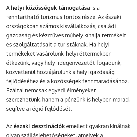
A
helyi közösségek támogatása
is a
fenntartható turizmus fontos része. Az északi
országokban számos kisvállalkozás, családi
gazdaság és kézműves műhely kínálja termékeit
és szolgáltatásait a turistáknak. Ha helyi
termékeket vásárolunk, helyi éttermekben
étkezünk, vagy helyi idegenvezetőt fogadunk,
közvetlenül hozzájárulunk a helyi gazdaság
fejlődéséhez és a közösségek fennmaradásához.
Ezáltal nemcsak egyedi élményeket
szerezhetünk, hanem a pénzünk is helyben marad,
segítve a régió fejlődését.
Az
északi desztinációk
emellett gyakran kínálnak
olyan szálláslehetőségeket, amelyek a