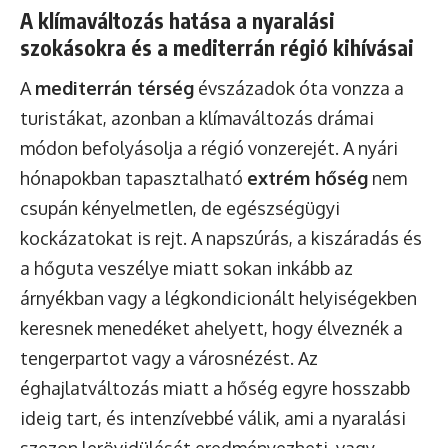
A klímaváltozás hatása a nyaralási
szokásokra és a mediterrán régió kihívásai
A
mediterrán térség
évszázadok óta vonzza a
turistákat, azonban a klímaváltozás drámai
módon befolyásolja a régió vonzerejét. A nyári
hónapokban tapasztalható
extrém hőség
nem
csupán kényelmetlen, de egészségügyi
kockázatokat is rejt. A napszúrás, a kiszáradás és
a hőguta veszélye miatt sokan inkább az
árnyékban vagy a légkondicionált helyiségekben
keresnek menedéket ahelyett, hogy élveznék a
tengerpartot vagy a városnézést. Az
éghajlatváltozás miatt a hőség egyre hosszabb
ideig tart, és intenzívebbé válik, ami a nyaralási