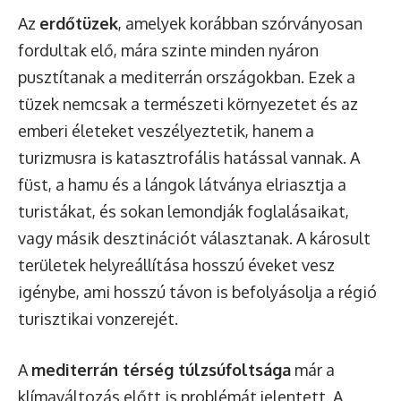
Az
erdőtüzek
, amelyek korábban szórványosan
fordultak elő, mára szinte minden nyáron
pusztítanak a mediterrán országokban. Ezek a
tüzek nemcsak a természeti környezetet és az
emberi életeket veszélyeztetik, hanem a
turizmusra is katasztrofális hatással vannak. A
füst, a hamu és a lángok látványa elriasztja a
turistákat, és sokan lemondják foglalásaikat,
vagy másik desztinációt választanak. A károsult
területek helyreállítása hosszú éveket vesz
igénybe, ami hosszú távon is befolyásolja a régió
turisztikai vonzerejét.
A
mediterrán térség túlzsúfoltsága
már a
klímaváltozás előtt is problémát jelentett. A