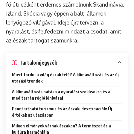
fő úti célként érdemes számolnunk Skandinávia,
Izland, Skócia vagy éppen a balti államok
lenyűgöző világával. Ideje újratervezni a
nyaralást, és felfedezni mindazt a csodát, amit
az észak tartogat számunkra.
Tartalomjegyzék
Miért fordul a világ észak felé? A klímaváltozás és az új
utazási trendek
A klímaváltozás hatása a nyaralási szokásokra és a
mediterrán régió kihívásai
Fenntartható turizmus és az északi desztinációk: Új
értékek az utazásban
Milyen élmények várnak északon? A természet és a
kultúra harmóniája