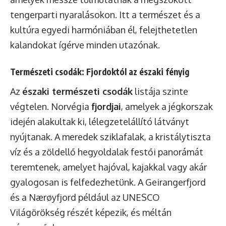
tengerparti nyaralásokon. Itt a természet és a
kultúra egyedi harmóniában él, felejthetetlen
kalandokat ígérve minden utazónak.
Természeti csodák: Fjordoktól az északi fényig
Az
északi természeti csodák
listája szinte
végtelen. Norvégia
fjordjai
, amelyek a jégkorszak
idején alakultak ki, lélegzetelállító látványt
nyújtanak. A meredek sziklafalak, a kristálytiszta
víz és a zöldellő hegyoldalak festői panorámát
teremtenek, amelyet hajóval, kajakkal vagy akár
gyalogosan is felfedezhetünk. A Geirangerfjord
és a Nærøyfjord például az UNESCO
Világörökség részét képezik, és méltán