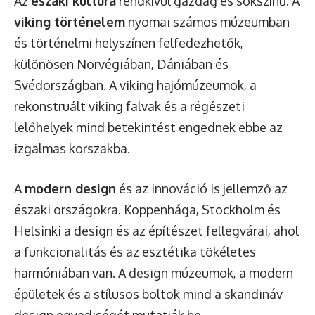
Az
északi kultúra
rendkívül gazdag és sokszínű. A
viking történelem
nyomai számos múzeumban
és történelmi helyszínen felfedezhetők,
különösen Norvégiában, Dániában és
Svédországban. A viking hajómúzeumok, a
rekonstruált viking falvak és a régészeti
lelőhelyek mind betekintést engednek ebbe az
izgalmas korszakba.
A
modern design
és az innováció is jellemző az
északi országokra. Koppenhága, Stockholm és
Helsinki a design és az építészet fellegvárai, ahol
a funkcionalitás és az esztétika tökéletes
harmóniában van. A design múzeumok, a modern
épületek és a stílusos boltok mind a skandináv
design egyediségét mutatják be.