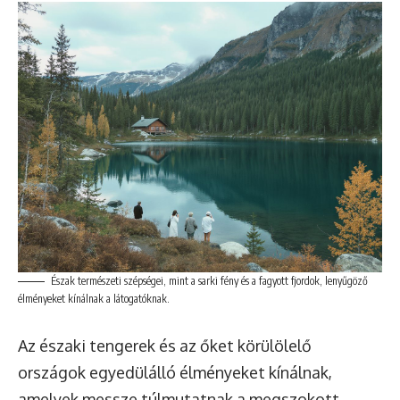
Észak természeti szépségei, mint a sarki fény és a fagyott fjordok, lenyűgöző
élményeket kínálnak a látogatóknak.
Az északi tengerek és az őket körülölelő
országok egyedülálló élményeket kínálnak,
amelyek messze túlmutatnak a megszokott