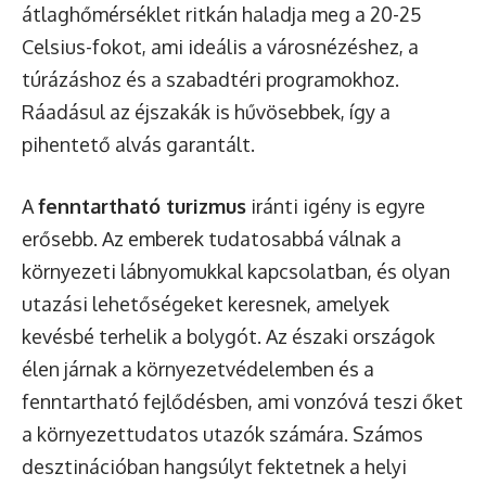
átlaghőmérséklet ritkán haladja meg a 20-25
Celsius-fokot, ami ideális a városnézéshez, a
túrázáshoz és a szabadtéri programokhoz.
Ráadásul az éjszakák is hűvösebbek, így a
pihentető alvás garantált.
A
fenntartható turizmus
iránti igény is egyre
erősebb. Az emberek tudatosabbá válnak a
környezeti lábnyomukkal kapcsolatban, és olyan
utazási lehetőségeket keresnek, amelyek
kevésbé terhelik a bolygót. Az északi országok
élen járnak a környezetvédelemben és a
fenntartható fejlődésben, ami vonzóvá teszi őket
a környezettudatos utazók számára. Számos
desztinációban hangsúlyt fektetnek a helyi