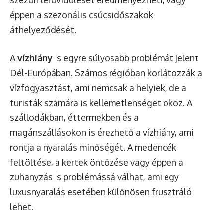
szezon lerövidülését eredményezheti, vagy
éppen a szezonális csúcsidőszakok
áthelyeződését.
A
vízhiány
is egyre súlyosabb problémát jelent
Dél-Európában. Számos régióban korlátozzák a
vízfogyasztást, ami nemcsak a helyiek, de a
turisták számára is kellemetlenséget okoz. A
szállodákban, éttermekben és a
magánszállásokon is érezhető a vízhiány, ami
rontja a nyaralás minőségét. A medencék
feltöltése, a kertek öntözése vagy éppen a
zuhanyzás is problémássá válhat, ami egy
luxusnyaralás esetében különösen frusztráló
lehet.