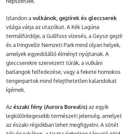
népszerűek.
Izlandon a
vulkánok, gejzírek és gleccserek
világa várja az utazókat. A Kék Lagúna
termálfürdője, a Gullfoss vízesés, a Geysir gejzír
és a Þingvellir Nemzeti Park mind olyan helyek,
amelyek egyedülálló élményt nyújtanak. A
gleccserekre szervezett túrák, a vulkáni
barlangok felfedezése, vagy a fekete homokos
tengerpartok mind felejthetetlen kalandokat
ígérnek.
Az
északi fény (Aurora Borealis)
az egyik
legkülönlegesebb természeti jelenség, amelyet
az északi régiókban lehet megfigyelni. A sötét
téli éjszakákon, a tiszta égbolton táncoló zöld,