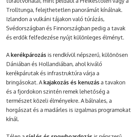
túraútvonalai, mint például a Preikestolen vagy a
Trolltunga, felejthetetlen panorámát kínálnak.
Izlandon a vulkáni tájakon való túrázás,
Svédországban és Finnországban pedig a tavak
és erdők felfedezése nyújt különleges élményt.
A
kerékpározás
is rendkívül népszerű, különösen
Dániában és Hollandiában, ahol kiváló
kerékpárutak és infrastruktúra várja a
bringásokat. A
kajakozás és kenuzás
a tavakon
és a fjordokon szintén remek lehetőség a
természet közeli élményekre. A bálnales, a
horgászat és a madárles is izgalmas programokat
kínál.
Télen a
síelés és snowboardozás
is népszerű,