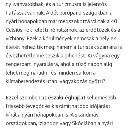
nyilvánvalóbbak, és a turizmusra is jelentős
hatással vannak. A dél-európai országokban a
nyári hónapokban már megszokottá váltak a 40
Celsius-fok feletti hőhullámok, az erdőtüzek és a
vízhiány. Ezek a körülmények nemcsak a helyiek
életét nehezítik meg, hanem a turisták számára is
élvezhetetlenné teszik a pihenést. Ki vágyna egy
tengerparti nyaralásra, ahol a tűző napon alig
lehet megmaradni, és minden sarkon a
klímaberendezés utáni vágyakozás gyötri?
Ezzel szemben az
északi éghajlat
kellemesebb,
frissebb levegőt és kiszámíthatóbb időjárást
kínál a nyári hónapokban is. A skandináv
országokban, Izlandon vagy Skóciában a nyári