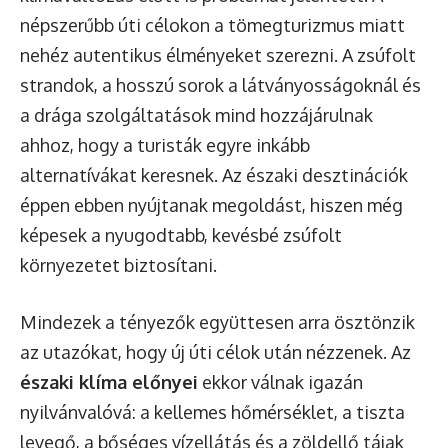
népszerűbb úti célokon a tömegturizmus miatt
nehéz autentikus élményeket szerezni. A zsúfolt
strandok, a hosszú sorok a látványosságoknál és
a drága szolgáltatások mind hozzájárulnak
ahhoz, hogy a turisták egyre inkább
alternatívákat keresnek. Az északi desztinációk
éppen ebben nyújtanak megoldást, hiszen még
képesek a nyugodtabb, kevésbé zsúfolt
környezetet biztosítani.
Mindezek a tényezők együttesen arra ösztönzik
az utazókat, hogy új úti célok után nézzenek. Az
északi klíma előnyei
ekkor válnak igazán
nyilvánvalóvá: a kellemes hőmérséklet, a tiszta
levegő, a bőséges vízellátás és a zöldellő tájak