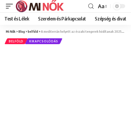
Aa
Font
Resizer
Test és Lélek
Szerelem és Párkapcsolat
Szépség és divat
Mi Nők
>
Blog
>
belföld
>
A mediterrán helyett az északi tengerek hódítanak 2025-ben, ezért és így érdemes újratervezned a nyaralást
BELFÖLD
KIKAPCSOLÓDÁS