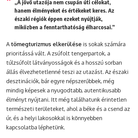
„A jövő utazója nem csupán úti célokat,
hanem élményeket és értékeket keres. Az
északi régiók éppen ezeket nyújtják,
miközben a fenntarthatóság élharcosai.”
A
tömegturizmus elkerülése
is sokak számára
prioritássá vált. A zsúfolt tengerpartok, a
túlzsúfolt látványosságok és a hosszú sorban
állás élvezhetetlenné teszi az utazást. Az északi
desztinációk, bár egyre népszerűbbek, még
mindig képesek a nyugodtabb, autentikusabb
élményt nyújtani. Itt még találhatunk érintetlen
természeti területeket, ahol a béke és a csend az
úr, és a helyi lakosokkal is könnyebben
kapcsolatba léphetünk.