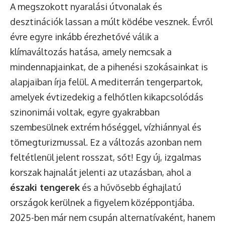
A megszokott nyaralási útvonalak és
desztinációk lassan a múlt ködébe vesznek. Évről
évre egyre inkább érezhetővé válik a
klímaváltozás hatása, amely nemcsak a
mindennapjainkat, de a pihenési szokásainkat is
alapjaiban írja felül. A mediterrán tengerpartok,
amelyek évtizedekig a felhőtlen kikapcsolódás
szinonimái voltak, egyre gyakrabban
szembesülnek extrém hőséggel, vízhiánnyal és
tömegturizmussal. Ez a változás azonban nem
feltétlenül jelent rosszat, sőt! Egy új, izgalmas
korszak hajnalát jelenti az utazásban, ahol a
északi tengerek
és a hűvösebb éghajlatú
országok kerülnek a figyelem középpontjába.
2025-ben már nem csupán alternatívaként, hanem