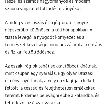
része, és számos hagyományos és modern
szauna várja a feltöltődésre vágyókat.
A hideg vizes úszás és a jégfürdő is egyre
népszerűbb, különösen a téli hónapokban. A
tiszta levegő, a nyugodt környezet és a
természet közelsége mind hozzájárul a mentális
és fizikai feltöltődéshez.
Az északi régiók tehát sokkal többet kínálnak,
mint csupán egy nyaralás. Egy olyan utazási
élményt nyújtanak, amely gazdagítja a lelket,
feltölti a testet, és felejthetetlen emlékeket
teremt. Érdemes belevágni ebbe a kalandba, és
felfedezni az észak varázsát.