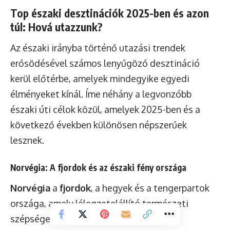
Top északi desztinációk 2025-ben és azon
túl: Hová utazzunk?
Az északi irányba történő utazási trendek
erősödésével számos lenyűgöző desztináció
kerül előtérbe, amelyek mindegyike egyedi
élményeket kínál. Íme néhány a legvonzóbb
északi úti célok közül, amelyek 2025-ben és a
következő években különösen népszerűek
lesznek.
Norvégia: A fjordok és az északi fény országa
Norvégia
a
fjordok
, a hegyek és a tengerpartok
országa, amely lélegzetelállító természeti
szépségekkel büszkélkedik. Az UNESCO