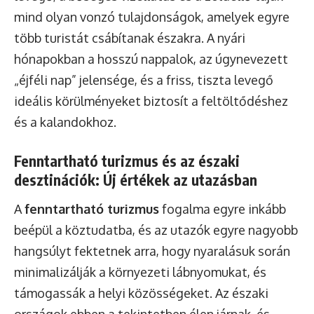
mind olyan vonzó tulajdonságok, amelyek egyre
több turistát csábítanak északra. A nyári
hónapokban a hosszú nappalok, az úgynevezett
„éjféli nap” jelensége, és a friss, tiszta levegő
ideális körülményeket biztosít a feltöltődéshez
és a kalandokhoz.
Fenntartható turizmus és az északi
desztinációk: Új értékek az utazásban
A
fenntartható turizmus
fogalma egyre inkább
beépül a köztudatba, és az utazók egyre nagyobb
hangsúlyt fektetnek arra, hogy nyaralásuk során
minimalizálják a környezeti lábnyomukat, és
támogassák a helyi közösségeket. Az északi
országok ebben a tekintetben élen járnak, és