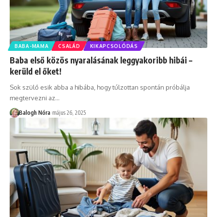
BABA-MAMA
CSALÁD
KIKAPCSOLÓDÁS
Baba első közös nyaralásának leggyakoribb hibái –
kerüld el őket!
Sok szülő esik abba a hibába, hogy túlzottan spontán próbálja
megtervezni az
…
Balogh Nóra
május 26, 2025