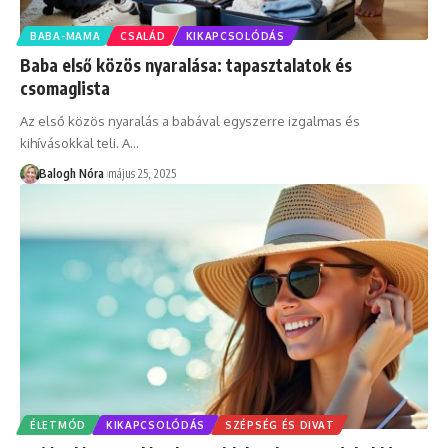
BABA-MAMA
CSALÁD
KIKAPCSOLÓDÁS
Baba első közös nyaralása: tapasztalatok és
csomaglista
Az első közös nyaralás a babával egyszerre izgalmas és
kihívásokkal teli. A
…
Balogh Nóra
május 25, 2025
ÉLETMÓD
KIKAPCSOLÓDÁS
SZÉPSÉG ÉS DIVAT