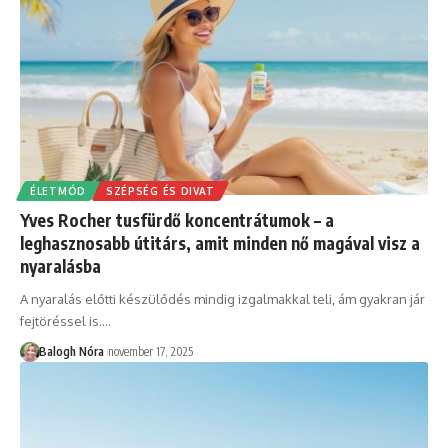
ÉLETMÓD
SZÉPSÉG ÉS DIVAT
Yves Rocher tusfürdő koncentrátumok – a
leghasznosabb útitárs, amit minden nő magával visz a
nyaralásba
A nyaralás előtti készülődés mindig izgalmakkal teli, ám gyakran jár
fejtöréssel is.
…
Balogh Nóra
november 17, 2025