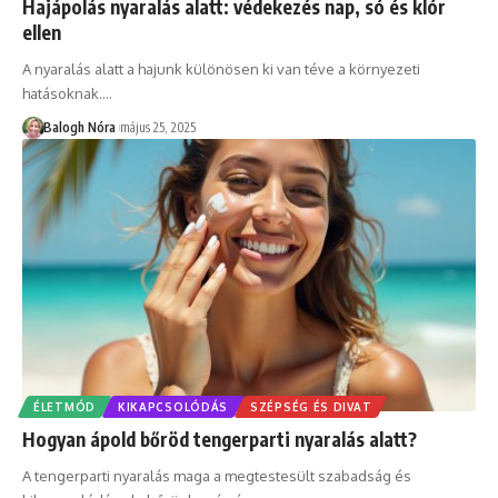
Hajápolás nyaralás alatt: védekezés nap, só és klór
ellen
A nyaralás alatt a hajunk különösen ki van téve a környezeti
hatásoknak.
…
Balogh Nóra
május 25, 2025
ÉLETMÓD
KIKAPCSOLÓDÁS
SZÉPSÉG ÉS DIVAT
Hogyan ápold bőröd tengerparti nyaralás alatt?
A tengerparti nyaralás maga a megtestesült szabadság és