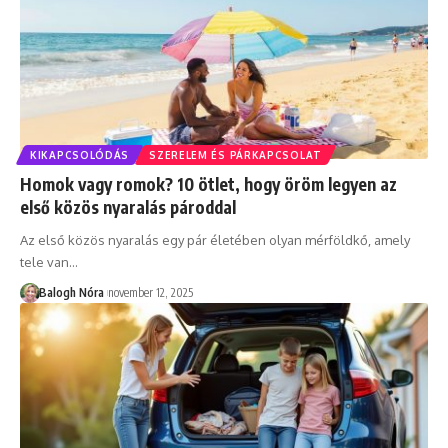
KIKAPCSOLÓDÁS
SZERELEM ÉS PÁRKAPCSOLAT
Homok vagy romok? 10 ötlet, hogy öröm legyen az
első közös nyaralás pároddal
Az első közös nyaralás egy pár életében olyan mérföldkő, amely
tele van
…
Balogh Nóra
november 12, 2025