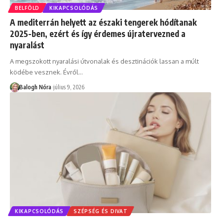
BELFÖLD
KIKAPCSOLÓDÁS
A mediterrán helyett az északi tengerek hódítanak
2025-ben, ezért és így érdemes újratervezned a
nyaralást
A megszokott nyaralási útvonalak és desztinációk lassan a múlt
ködébe vesznek. Évről
…
Balogh Nóra
július 9, 2026
KIKAPCSOLÓDÁS
SZÉPSÉG ÉS DIVAT