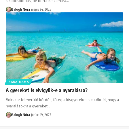
kikapcsolódás, de bőrünk számára
…
Balogh Nóra
május 24, 2025
BABA-MAMA
A gyereket is elvigyük-e a nyaralásra?
Sokszor felmerülő kérdés, főleg a kisgyerekes szülőknél, hogy a
nyaralásokra a gyereket
…
Balogh Nóra
június 19, 2023