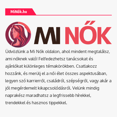
MiNők.hu
Üdvözlünk a Mi Nők oldalon, ahol mindent megtalálsz,
ami nőknek való! Felfedezhetsz tanácsokat és
ajánlókat különleges témakörökben. Csatlakozz
hozzánk, és merülj el a női élet összes aspektusában,
legyen szó karrierről, családról, szépségről, vagy akár a
jól megérdemelt kikapcsolódásról. Velünk mindig
naprakész maradhatsz a legfrissebb hírekkel,
trendekkel és hasznos tippekkel.