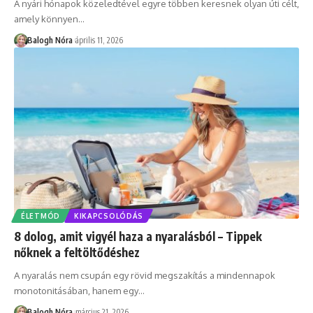
A nyári hónapok közeledtével egyre többen keresnek olyan úti célt,
amely könnyen
…
Balogh Nóra
április 11, 2026
ÉLETMÓD
KIKAPCSOLÓDÁS
8 dolog, amit vigyél haza a nyaralásból – Tippek
nőknek a feltöltődéshez
A nyaralás nem csupán egy rövid megszakítás a mindennapok
monotonitásában, hanem egy
…
Balogh Nóra
március 21, 2026