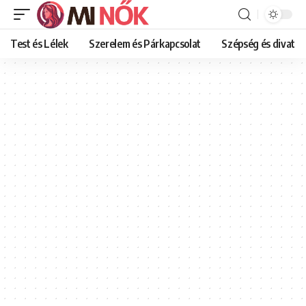
Test és Lélek
Szerelem és Párkapcsolat
Szépség és divat