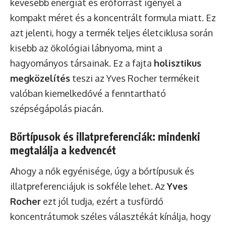
kevesebb energiát és erőforrást igényel a
kompakt méret és a koncentrált formula miatt. Ez
azt jelenti, hogy a termék teljes életciklusa során
kisebb az ökológiai lábnyoma, mint a
hagyományos társainak. Ez a fajta
holisztikus
megközelítés
teszi az Yves Rocher termékeit
valóban kiemelkedővé a fenntartható
szépségápolás piacán.
Bőrtípusok és illatpreferenciák: mindenki
megtalálja a kedvencét
Ahogy a nők egyénisége, úgy a bőrtípusuk és
illatpreferenciájuk is sokféle lehet. Az
Yves
Rocher
ezt jól tudja, ezért a tusfürdő
koncentrátumok széles választékát kínálja, hogy