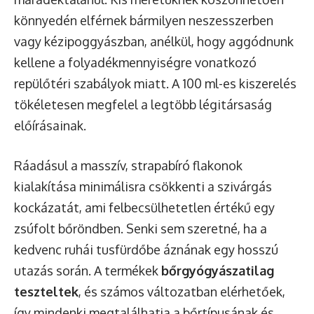
könnyedén elférnek bármilyen neszesszerben
vagy kézipoggyászban, anélkül, hogy aggódnunk
kellene a folyadékmennyiségre vonatkozó
repülőtéri szabályok miatt. A 100 ml-es kiszerelés
tökéletesen megfelel a legtöbb légitársaság
előírásainak.
Ráadásul a masszív, strapabíró flakonok
kialakítása minimálisra csökkenti a szivárgás
kockázatát, ami felbecsülhetetlen értékű egy
zsúfolt bőröndben. Senki sem szeretné, ha a
kedvenc ruhái tusfürdőbe áznának egy hosszú
utazás során. A termékek
bőrgyógyászatilag
teszteltek
, és számos változatban elérhetőek,
így mindenki megtalálhatja a bőrtípusának és