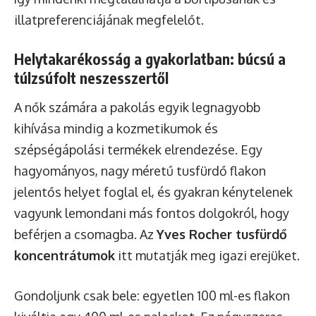
illatpreferenciájának megfelelőt.
Helytakarékosság a gyakorlatban: búcsú a
túlzsúfolt neszesszertől
A nők számára a pakolás egyik legnagyobb
kihívása mindig a kozmetikumok és
szépségápolási termékek elrendezése. Egy
hagyományos, nagy méretű tusfürdő flakon
jelentős helyet foglal el, és gyakran kénytelenek
vagyunk lemondani más fontos dolgokról, hogy
beférjen a csomagba. Az
Yves Rocher tusfürdő
koncentrátumok
itt mutatják meg igazi erejüket.
Gondoljunk csak bele: egyetlen 100 ml-es flakon