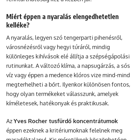
Miért éppen a nyaralás elengedhetetlen
kelléke?
A nyaralás, legyen szó tengerparti pihenésről,
városnézésről vagy hegyi túráról, mindig
különleges kihívások elé állítja a szépségápolási
rutinunkat. A változó klíma, a napsugárzás, a sós
víz vagy éppen a medence klóros vize mind-mind
megterhelheti a bőrt. Ilyenkor különösen fontos,
hogy olyan termékeket válasszunk, amelyek
kíméletesek, hatékonyak és praktikusak.
Az
Yves Rocher tusfürdő koncentrátumok
éppen ezeknek a kritériumoknak felelnek meg
maradéktalanul. Kis méretüknek köszönhetően