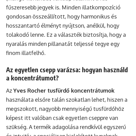
fűszeresebb jegyek is. Minden illatkompozíció
gondosan összeállított, hogy harmonikus és
hosszantartó élményt nyújtson, anélkül, hogy
tolakodó lenne. Ez a választék biztosítja, hogy a
nyaralás minden pillanatát teljessé tegye egy
finom illatfelhő.
Az egyetlen csepp varázsa: hogyan használd
a koncentrátumot?
Az
Yves Rocher tusfürdő koncentrátumok
használata elsőre talán szokatlan lehet, hiszen a
megszokott, nagyobb mennyiségű tusfürdőhöz
képest itt valóban csak egyetlen cseppre van
szükség. A termék adagolása rendkívül egyszerű
és intuitív, a speciálisan kialakított kupaknak