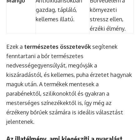
Mangó
Antioxidánsokban
Bőrvédelem a
gazdag, tápláló,
környezeti
kellemes illatú.
stressz ellen,
érzéki élmény.
Ezek a
természetes összetevők
segítenek
fenntartani a bőr természetes
nedvességegyensúlyát, megóvják a
kiszáradástól, és kellemes, puha érzetet hagynak
maguk után. A termékek mentesek a
parabénektől, szilikonoktól és gyakran a
mesterséges színezékektől is, így még az
érzékeny bőrűek számára is ideális választást
jelentenek.
Az illatélmény, ami kiegészíti a nyaralást