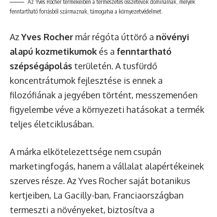
Az Yves Rocher termékeiben a természetes összetevők dominálnak, melyek
fenntartható forrásból származnak, támogatva a környezetvédelmet.
Az
Yves Rocher
már régóta úttörő a
növényi
alapú kozmetikumok
és a
fenntartható
szépségápolás
területén. A tusfürdő
koncentrátumok fejlesztése is ennek a
filozófiának a jegyében történt, messzemenően
figyelembe véve a környezeti hatásokat a termék
teljes életciklusában.
A márka elkötelezettsége nem csupán
marketingfogás, hanem a vállalat alapértékeinek
szerves része. Az Yves Rocher saját botanikus
kertjeiben, La Gacilly-ban, Franciaországban
termeszti a növényeket, biztosítva a