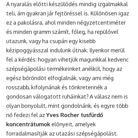
A nyaralás előtti készülődés mindig izgalmakkal
teli, ám gyakran jár fejtöréssel is. Különösen igaz
ez a pakolásra, ahol minden négyzetcentiméter
és minden gramm számít, főleg, ha repülővel
utazunk, vagy ha csupán egy kisebb
kézipoggyásszal indulunk útnak. Ilyenkor merül
fel a kérdés: hogyan vihetjük magunkkal kedvenc
szépségápolási termékeinket anélkül, hogy az
egész bőröndöt elfoglalnák, vagy ami még
rosszabb, kifolynának és tönkretennék a
gondosan válogatott ruháinkat? A válasz nem is
olyan bonyolult, mint gondolnánk, és egyre több
nő fedezi fel az
Yves Rocher tusfürdő
koncentrátumok
előnyeit, amelyek
forradalmasítják az utazási szépségápolást.