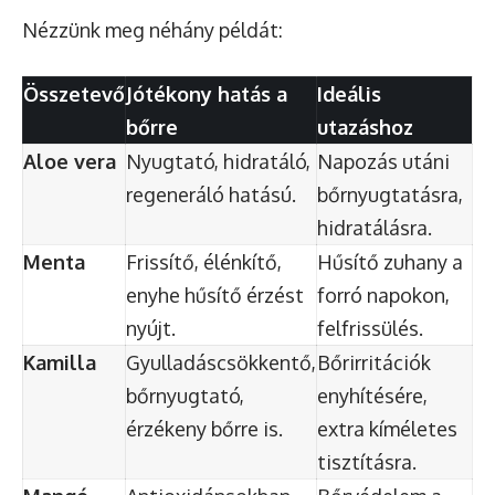
Nézzünk meg néhány példát:
Összetevő
Jótékony hatás a
Ideális
bőrre
utazáshoz
Aloe vera
Nyugtató, hidratáló,
Napozás utáni
regeneráló hatású.
bőrnyugtatásra,
hidratálásra.
Menta
Frissítő, élénkítő,
Hűsítő zuhany a
enyhe hűsítő érzést
forró napokon,
nyújt.
felfrissülés.
Kamilla
Gyulladáscsökkentő,
Bőrirritációk
bőrnyugtató,
enyhítésére,
érzékeny bőrre is.
extra kíméletes
tisztításra.