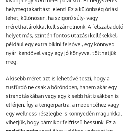
kiváltja egy 400 ml-es palackot. Ez négyszeres
helymegtakarítást jelent! Ez a különbség óriási
lehet, különösen, ha szigorú súly- vagy
mérethatárokkal kell számolnunk. A felszabaduló
helyet más, szintén fontos utazási kellékekkel,
például egy extra bikini felsővel, egy könnyed
nyári kendővel vagy egy jó könyvvel tölthetjük
meg.
A kisebb méret azt is lehetővé teszi, hogy a
tusfürdő ne csak a bőröndben, hanem akár egy
strandtáskában vagy egy kisebb hátizsákban is
elférjen. Így a tengerpartra, a medencéhez vagy
egy wellness-részlegbe is könnyedén magunkkal
vihetjük, hogy bármikor felfrissülhessünk. Ez a
praktikusság
teszi őket valóban verhetetlen