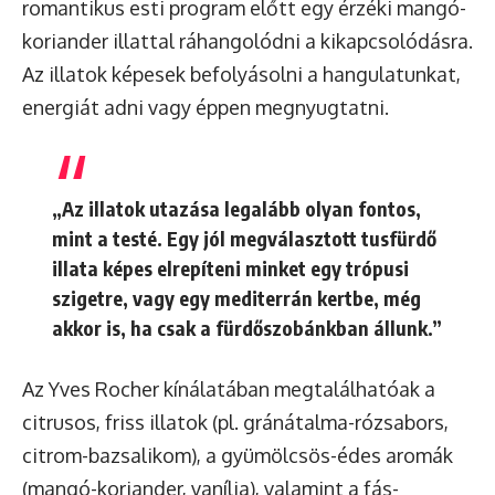
romantikus esti program előtt egy érzéki mangó-
koriander illattal ráhangolódni a kikapcsolódásra.
Az illatok képesek befolyásolni a hangulatunkat,
energiát adni vagy éppen megnyugtatni.
„Az illatok utazása legalább olyan fontos,
mint a testé. Egy jól megválasztott tusfürdő
illata képes elrepíteni minket egy trópusi
szigetre, vagy egy mediterrán kertbe, még
akkor is, ha csak a fürdőszobánkban állunk.”
Az Yves Rocher kínálatában megtalálhatóak a
citrusos, friss illatok (pl. gránátalma-rózsabors,
citrom-bazsalikom), a gyümölcsös-édes aromák
(mangó-koriander, vanília), valamint a fás-