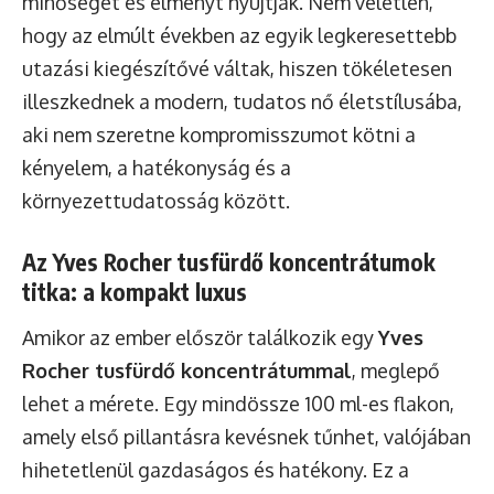
minőséget és élményt nyújtják. Nem véletlen,
hogy az elmúlt években az egyik legkeresettebb
utazási kiegészítővé váltak, hiszen tökéletesen
illeszkednek a modern, tudatos nő életstílusába,
aki nem szeretne kompromisszumot kötni a
kényelem, a hatékonyság és a
környezettudatosság között.
Az Yves Rocher tusfürdő koncentrátumok
titka: a kompakt luxus
Amikor az ember először találkozik egy
Yves
Rocher tusfürdő koncentrátummal
, meglepő
lehet a mérete. Egy mindössze 100 ml-es flakon,
amely első pillantásra kevésnek tűnhet, valójában
hihetetlenül gazdaságos és hatékony. Ez a