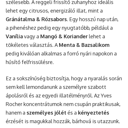
szélesebb. A reggeli frissítő zuhanyhoz ideális
lehet egy citrusos, energizáló illat, mint a
Gránátalma & Rózsabors
. Egy hosszú nap után,
a pihenéshez pedig egy nyugtatóbb, például a
Vanília
vagy a
Mangó & Koriander
lehet a
tökéletes választás. A
Menta & Bazsalikom
pedig kiválóan alkalmas a forró nyári napokon a
hűsítő felfrissülésre.
Ez a sokszínűség biztosítja, hogy a nyaralás során
sem kell lemondanunk a személyre szabott
ápolásról és az egyedi illatélményről. Az Yves
Rocher koncentrátumok nem csupán praktikusak,
hanem a
személyes jólét
és a
kényeztetés
érzését is magukkal hozzák, bárhová is utazzunk.