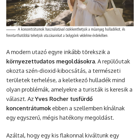
A koncentrátumok használatával csökkenthetjük a műanyag hulladékot, és
fenntarthatóbbá tehetjük utazásainkat a bolygónk védelme érdekében.
A modern utazó egyre inkább törekszik a
környezettudatos megoldásokra
. A repülőutak
okozta szén-dioxid-kibocsátás, a természeti
területek terhelése, a keletkező hulladék mind
olyan problémák, amelyekre a turisták is keresik a
választ. Az
Yves Rocher tusfürdő
koncentrátumok
ebben a szellemben kínálnak
egy egyszerű, mégis hatékony megoldást.
Azáltal, hogy egy kis flakonnal kiváltunk egy