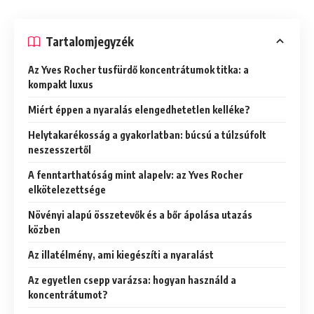
Tartalomjegyzék
Az Yves Rocher tusfürdő koncentrátumok titka: a
kompakt luxus
Miért éppen a nyaralás elengedhetetlen kelléke?
Helytakarékosság a gyakorlatban: búcsú a túlzsúfolt
neszesszertől
A fenntarthatóság mint alapelv: az Yves Rocher
elkötelezettsége
Növényi alapú összetevők és a bőr ápolása utazás
közben
Az illatélmény, ami kiegészíti a nyaralást
Az egyetlen csepp varázsa: hogyan használd a
koncentrátumot?