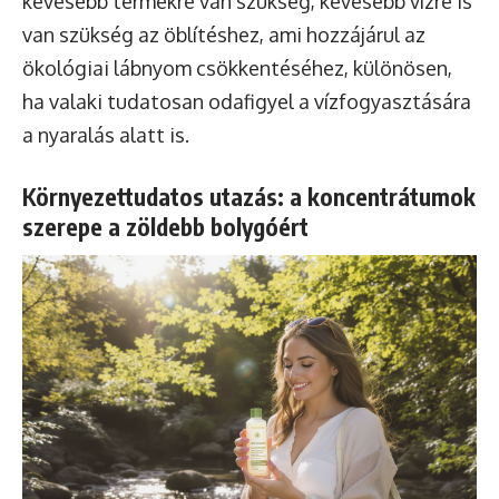
kevesebb termékre van szükség, kevesebb vízre is
van szükség az öblítéshez, ami hozzájárul az
ökológiai lábnyom csökkentéséhez, különösen,
ha valaki tudatosan odafigyel a vízfogyasztására
a nyaralás alatt is.
Környezettudatos utazás: a koncentrátumok
szerepe a zöldebb bolygóért