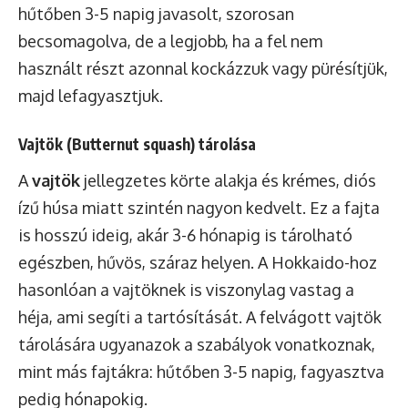
hűtőben 3-5 napig javasolt, szorosan
becsomagolva, de a legjobb, ha a fel nem
használt részt azonnal kockázzuk vagy pürésítjük,
majd lefagyasztjuk.
Vajtök (Butternut squash) tárolása
A
vajtök
jellegzetes körte alakja és krémes, diós
ízű húsa miatt szintén nagyon kedvelt. Ez a fajta
is hosszú ideig, akár 3-6 hónapig is tárolható
egészben, hűvös, száraz helyen. A Hokkaido-hoz
hasonlóan a vajtöknek is viszonylag vastag a
héja, ami segíti a tartósítását. A felvágott vajtök
tárolására ugyanazok a szabályok vonatkoznak,
mint más fajtákra: hűtőben 3-5 napig, fagyasztva
pedig hónapokig.