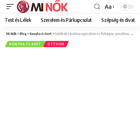
Aa
Font
Resizer
Test és Lélek
Szerelem és Párkapcsolat
Szépség és divat
Mi Nők
>
Blog
>
Konyha és kert
>
Sütőtök tárolása egészben és felvágva: pincében, hűtőben és fagyasztóban
KONYHA ÉS KERT
OTTHON