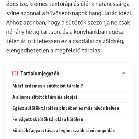
édes íze, krémes textúrája és élénk narancssárga
színe azonnal a hűvösebb napok hangulatát idézi.
Ahhoz azonban, hogy a sütőtök szezonja ne csak
néhány hétig tartson, és a konyhánkban egész
télen át ott lehessen ez a csodálatos zöldség,
elengedhetetlen a megfelelő tárolás.
Tartalomjegyzék
Miért érdemes a sütőtököt tárolni?
A sikeres sütőtök tárolás alapjai
Egész sütőtök tárolása pincében és más hűvös helyen
Felvágott sütőtök tárolása hűtőben
Sütőtök fagyasztása: a leghosszabb távú megoldás