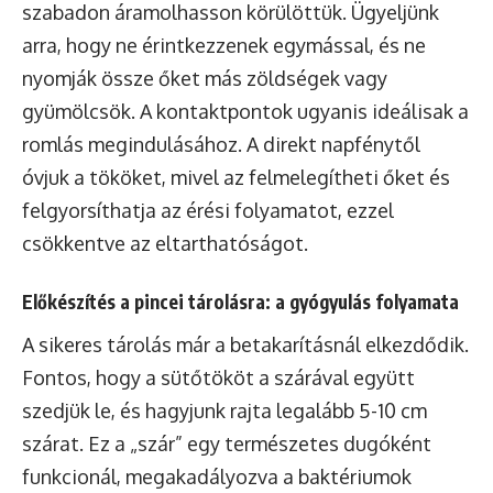
szabadon áramolhasson körülöttük. Ügyeljünk
arra, hogy ne érintkezzenek egymással, és ne
nyomják össze őket más zöldségek vagy
gyümölcsök. A kontaktpontok ugyanis ideálisak a
romlás megindulásához. A direkt napfénytől
óvjuk a tököket, mivel az felmelegítheti őket és
felgyorsíthatja az érési folyamatot, ezzel
csökkentve az eltarthatóságot.
Előkészítés a pincei tárolásra: a gyógyulás folyamata
A sikeres tárolás már a betakarításnál elkezdődik.
Fontos, hogy a sütőtököt a szárával együtt
szedjük le, és hagyjunk rajta legalább 5-10 cm
szárat. Ez a „szár” egy természetes dugóként
funkcionál, megakadályozva a baktériumok