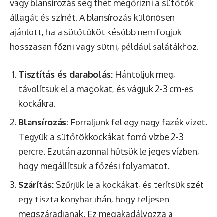
vagy blansírozás segíthet megőrizni a sütőtök
állagát és színét. A blansírozás különösen
ajánlott, ha a sütőtököt később nem fogjuk
hosszasan főzni vagy sütni, például salátákhoz.
Tisztítás és darabolás:
Hántoljuk meg,
távolítsuk el a magokat, és vágjuk 2-3 cm-es
kockákra.
Blansírozás:
Forraljunk fel egy nagy fazék vizet.
Tegyük a sütőtökkockákat forró vízbe 2-3
percre. Ezután azonnal hűtsük le jeges vízben,
hogy megállítsuk a főzési folyamatot.
Szárítás:
Szűrjük le a kockákat, és terítsük szét
egy tiszta konyharuhán, hogy teljesen
megszáradjanak. Ez megakadályozza a