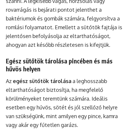
szánni. A legkisebb vágás, horzsolás vagy
rovarrágás is bejárati pontot jelenthet a
baktériumok és gombák számára, felgyorsítva a
romlási folyamatot. Emellett a sütőtök fajtája is
jelentősen befolyásolja az eltarthatóságot,
ahogyan azt később részletesen is kifejtjük.
Egész sütőtök tárolása pincében és más
hűvös helyen
Az
egész sütőtök tárolása
a leghosszabb
eltarthatóságot biztosítja, ha megfelelő
körülményeket teremtünk számára. Ideális
esetben egy hűvös, sötét és jól szellőző helyre
van szükségünk, mint amilyen egy pince, kamra
vagy akár egy fűtetlen garázs.