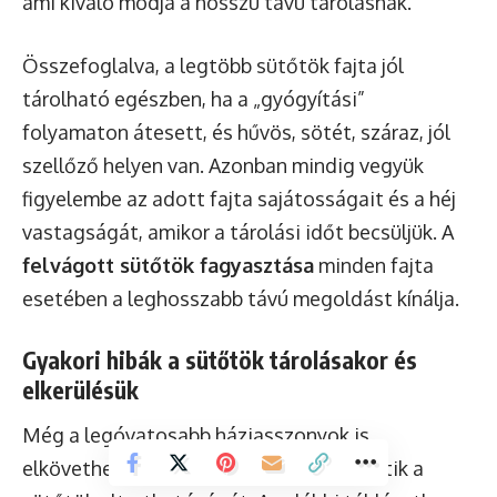
ami kiváló módja a hosszú távú tárolásnak.
Összefoglalva, a legtöbb sütőtök fajta jól
tárolható egészben, ha a „gyógyítási”
folyamaton átesett, és hűvös, sötét, száraz, jól
szellőző helyen van. Azonban mindig vegyük
figyelembe az adott fajta sajátosságait és a héj
vastagságát, amikor a tárolási időt becsüljük. A
felvágott sütőtök fagyasztása
minden fajta
esetében a leghosszabb távú megoldást kínálja.
Gyakori hibák a sütőtök tárolásakor és
elkerülésük
Még a legóvatosabb háziasszonyok is
elkövethetnek hibákat, amelyek lerövidítik a