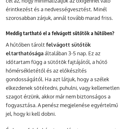
cél az, hogy minimalizáljuk az oxigénnel való
érintkezést és a nedvességvesztést. Minél
szorosabban zárjuk, annál tovább marad friss.
Meddig tartható el a felvágott sütőtök a hűtőben?
A hűtőben tárolt
felvágott sütőtök
eltarthatósága
általában 3-5 nap. Ez az
időtartam függ a sütőtök fajtájától, a hűtő
hőmérsékletétől és az előkészítés
gondosságától. Ha azt látjuk, hogy a szélek
elkezdenek sötétedni, puhulni, vagy kellemetlen
szagot érzünk, akkor már nem biztonságos a
fogyasztása. A penész megjelenése egyértelmű
jel, hogy ki kell dobni.