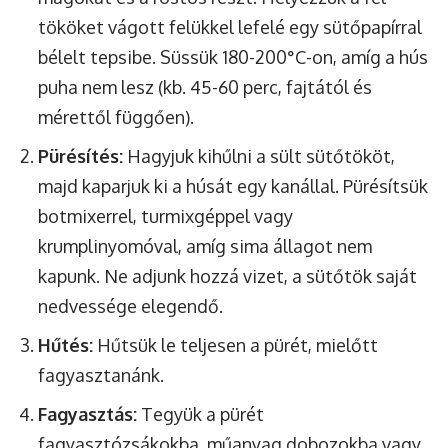
tököket vágott felükkel lefelé egy sütőpapírral
bélelt tepsibe. Süssük 180-200°C-on, amíg a hús
puha nem lesz (kb. 45-60 perc, fajtától és
mérettől függően).
Pürésítés:
Hagyjuk kihűlni a sült sütőtököt,
majd kaparjuk ki a húsát egy kanállal. Pürésítsük
botmixerrel, turmixgéppel vagy
krumplinyomóval, amíg sima állagot nem
kapunk. Ne adjunk hozzá vizet, a sütőtök saját
nedvessége elegendő.
Hűtés:
Hűtsük le teljesen a pürét, mielőtt
fagyasztanánk.
Fagyasztás:
Tegyük a pürét
fagyasztózsákokba, műanyag dobozokba vagy