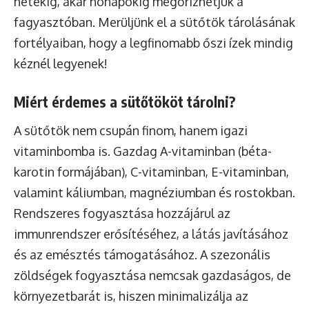
hetekig, akár hónapokig megőrizhetjük a
fagyasztóban. Merüljünk el a sütőtök tárolásának
fortélyaiban, hogy a legfinomabb őszi ízek mindig
kéznél legyenek!
Miért érdemes a sütőtököt tárolni?
A sütőtök nem csupán finom, hanem igazi
vitaminbomba is. Gazdag A-vitaminban (béta-
karotin formájában), C-vitaminban, E-vitaminban,
valamint káliumban, magnéziumban és rostokban.
Rendszeres fogyasztása hozzájárul az
immunrendszer erősítéséhez, a látás javításához
és az emésztés támogatásához. A szezonális
zöldségek fogyasztása nemcsak gazdaságos, de
környezetbarát is, hiszen minimalizálja az