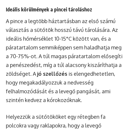
Ideális körülmények a pincei tároláshoz
A pince a legtöbb háztartásban az első számú
választás a sütőtök hosszú távú tárolására. Az
ideális hőmérséklet 10-15°C között van, és a
páratartalom semmiképpen sem haladhatja meg
a 70-75%-ot. A túl magas páratartalom elősegíti
a penészedést, míg a túl alacsony kiszáríthatja a
zöldséget. A
jó szellőzés
is elengedhetetlen,
hogy megakadályozzuk a nedvesség
felhalmozódását és a levegő pangását, ami
szintén kedvez a kórokozóknak.
Helyezzük a sütőtököket egy rétegben fa
polcokra vagy raklapokra, hogy a levegő