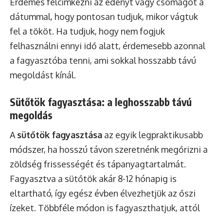
Érdemes felcímkézni az edényt vagy csomagot a
dátummal, hogy pontosan tudjuk, mikor vágtuk
fel a tököt. Ha tudjuk, hogy nem fogjuk
felhasználni ennyi idő alatt, érdemesebb azonnal
a fagyasztóba tenni, ami sokkal hosszabb távú
megoldást kínál.
Sütőtök fagyasztása: a leghosszabb távú
megoldás
A
sütőtök fagyasztása
az egyik legpraktikusabb
módszer, ha hosszú távon szeretnénk megőrizni a
zöldség frissességét és tápanyagtartalmát.
Fagyasztva a sütőtök akár 8-12 hónapig is
eltartható, így egész évben élvezhetjük az őszi
ízeket. Többféle módon is fagyaszthatjuk, attól