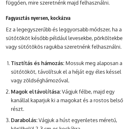
függően, mire szeretnénk majd felhasználni.
Fagyasztás nyersen, kockázva
Ez a legegyszerűbb és leggyorsabb módszer, ha a
sütőtököt később például levesekbe, pörköltekbe
vagy sütőtökös ragukba szeretnénk felhasználni.
Tisztítás és hámozás:
Mossuk meg alaposan a
sütőtököt, távolítsuk el a héját egy éles késsel
vagy zöldséghámozóval.
Magok eltávolítása:
Vágjuk félbe, majd egy
kanállal kaparjuk ki a magokat és a rostos belső
részt.
Darabolás:
Vágjuk a húst egyenletes méretű,
körülbelül 2-3 cm-es kockákra.