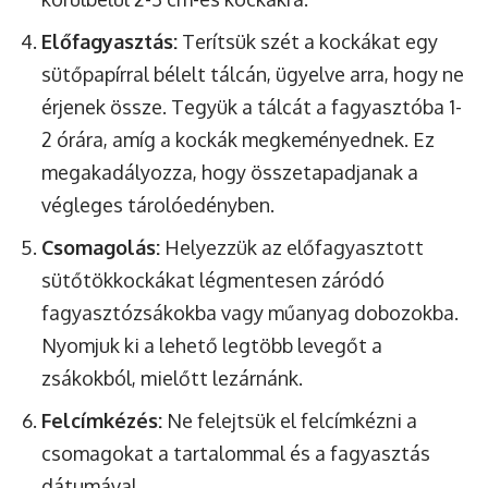
Előfagyasztás:
Terítsük szét a kockákat egy
sütőpapírral bélelt tálcán, ügyelve arra, hogy ne
érjenek össze. Tegyük a tálcát a fagyasztóba 1-
2 órára, amíg a kockák megkeményednek. Ez
megakadályozza, hogy összetapadjanak a
végleges tárolóedényben.
Csomagolás:
Helyezzük az előfagyasztott
sütőtökkockákat légmentesen záródó
fagyasztózsákokba vagy műanyag dobozokba.
Nyomjuk ki a lehető legtöbb levegőt a
zsákokból, mielőtt lezárnánk.
Felcímkézés:
Ne felejtsük el felcímkézni a
csomagokat a tartalommal és a fagyasztás
dátumával.