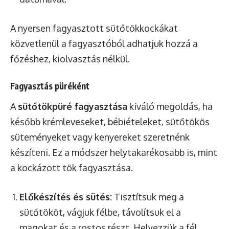
A nyersen fagyasztott sütőtökkockákat
közvetlenül a fagyasztóból adhatjuk hozzá a
főzéshez, kiolvasztás nélkül.
Fagyasztás püréként
A
sütőtökpüré fagyasztása
kiváló megoldás, ha
később krémleveseket, bébiételeket, sütőtökös
süteményeket vagy kenyereket szeretnénk
készíteni. Ez a módszer helytakarékosabb is, mint
a kockázott tök fagyasztása.
Előkészítés és sütés:
Tisztítsuk meg a
sütőtököt, vágjuk félbe, távolítsuk el a
magokat és a rostos részt. Helyezzük a fél