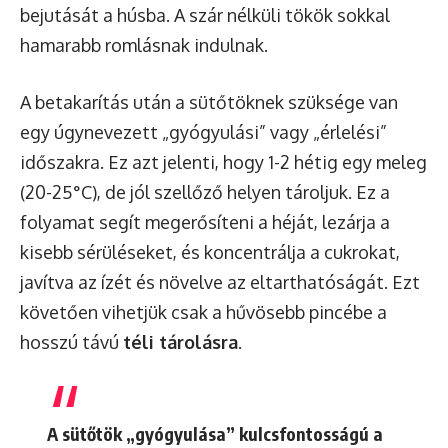
bejutását a húsba. A szár nélküli tökök sokkal
hamarabb romlásnak indulnak.
A betakarítás után a sütőtöknek szüksége van
egy úgynevezett „gyógyulási” vagy „érlelési”
időszakra. Ez azt jelenti, hogy 1-2 hétig egy meleg
(20-25°C), de jól szellőző helyen tároljuk. Ez a
folyamat segít megerősíteni a héját, lezárja a
kisebb sérüléseket, és koncentrálja a cukrokat,
javítva az ízét és növelve az eltarthatóságát. Ezt
követően vihetjük csak a hűvösebb pincébe a
hosszú távú
téli tárolásra
.
A sütőtök „gyógyulása” kulcsfontosságú a