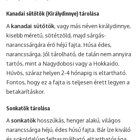
Kanadai sütőtök (Királydinnye) tárolása
A
kanadai sütőtök
, vagy más néven királydinnye,
kisebb méretű, sötétzöld, majd sárgás-
narancssárgára érő héjú fajta. Húsa édes,
narancssárga. Jól tárolható, de talán nem annyira
tartós, mint a Nagydobosi vagy a Hokkaido.
Hűvös, száraz helyen 2-4 hónapig is eltartható.
Fontos, hogy ez a fajta is teljesen érett legyen a
betakarításkor.
Sonkatök tárolása
A
sonkatök
hosszúkás, henger alakú, világos
narancssárga héjú, édes húsú fajta. Bár íze kiváló
és sokoldalúan felhasználható, eltarthatósága