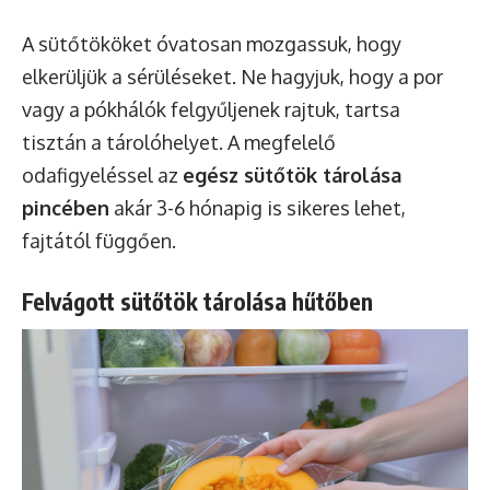
A sütőtököket óvatosan mozgassuk, hogy
elkerüljük a sérüléseket. Ne hagyjuk, hogy a por
vagy a pókhálók felgyűljenek rajtuk, tartsa
tisztán a tárolóhelyet. A megfelelő
odafigyeléssel az
egész sütőtök tárolása
pincében
akár 3-6 hónapig is sikeres lehet,
fajtától függően.
Felvágott sütőtök tárolása hűtőben