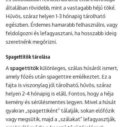
általában rövidebb, mint a vastagabb héjú töké.
Hűvös, száraz helyen 1-3 hónapig tárolható
egészben. Érdemes hamarabb felhasználni, vagy
feldolgozni és lefagyasztani, ha hosszabb ideig
szeretnénk megőrizni.
Spagettitök tárolása
A
spagettitök
különleges, szálas húsáról ismert,
amely főzés után spagettire emlékeztet. Ez a
fajta is viszonylag jól tárolható, hűvös, száraz
helyen 2-4 hónapig is eláll. Fontos, hogy a héja
kemény és sérülésmentes legyen. Mivel a húsát
gyakran „spagettiként” tálalják, sokan előfőzik
vagy megsütik, majd a „szálakat” lefagyasztják,