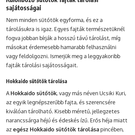
sajátosságai
Nem minden sütőtök egyforma, és ez a
tárolásukra is igaz. Egyes fajták természetüknél
fogva jobban bírják a hosszú távú tárolást, míg
másokat érdemesebb hamarabb felhasználni
vagy feldolgozni. Ismerjük meg a leggyakoribb
fajták tárolási sajátosságait.
Hokkaido sütőtök tárolása
A
Hokkaido sütőtök
, vagy más néven Ucsiki Kuri,
az egyik legnépszerűbb fajta, és szerencsére
kiválóan tárolható. Kisebb méretű, jellegzetes
narancssárga héjú és édeskés ízű. Erős héja miatt
az
egész Hokkaido sütőtök tárolása
pincében,