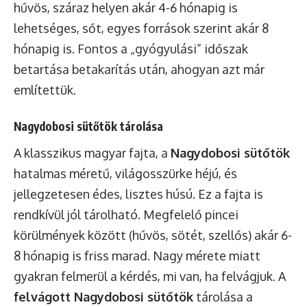
hűvös, száraz helyen akár 4-6 hónapig is
lehetséges, sőt, egyes források szerint akár 8
hónapig is. Fontos a „gyógyulási” időszak
betartása betakarítás után, ahogyan azt már
említettük.
Nagydobosi sütőtök tárolása
A klasszikus magyar fajta, a
Nagydobosi sütőtök
hatalmas méretű, világosszürke héjú, és
jellegzetesen édes, lisztes húsú. Ez a fajta is
rendkívül jól tárolható. Megfelelő pincei
körülmények között (hűvös, sötét, szellős) akár 6-
8 hónapig is friss marad. Nagy mérete miatt
gyakran felmerül a kérdés, mi van, ha felvágjuk. A
felvágott Nagydobosi sütőtök
tárolása a