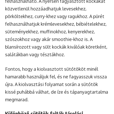
felhasználható. A nyersen fagyasztott kockákat
közvetlenül hozzáadhatjuk levesekhez,
pörköltekhez, curry-khez vagy ragukhoz. A pürét
felhasználhatjuk krémlevesekhez, bébiételekhez,
süteményekhez, muffinokhoz, kenyerekhez,
szószokhoz vagy akár smoothie-khoz is. A
blansírozott vagy sült kockák kiválóak köretként,
salátákban vagy tésztákhoz.
Fontos, hogy a kiolvasztott sütőtököt minél
hamarabb használjuk fel, és ne fagyasszuk vissza
újra. A kiolvasztási folyamat során a sütőtök
kissé puhábbá válhat, de íze és tápanyagtartalma
megmarad.
Különböző sütőtök fajták tárolási