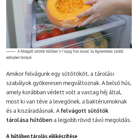
A felvágott sütőtök hűtőben 5-7 napig friss marad, ha légmentesen záródó
edényben tároljuk.
Amikor felvágunk egy sütőtököt, a tárolási
szabályok gyökeresen megváltoznak. A belső hús,
amely korábban védett volt a vastag héj által,
most ki van téve a levegőnek, a baktériumoknak
és a kiszáradásnak. A
felvágott sütőtök
tárolása hűtőben
a legjobb rövid távú megoldás.
A hűtőben tárolás előkészítése