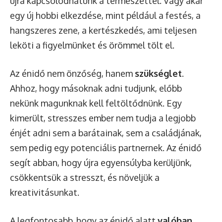
újra kapcsolódhatunk a természettel. Vagy akár
egy új hobbi elkezdése, mint például a festés, a
hangszeres zene, a kertészkedés, ami teljesen
leköti a figyelmünket és örömmel tölt el.
Az énidő nem önzőség, hanem
szükséglet
.
Ahhoz, hogy másoknak adni tudjunk, előbb
nekünk magunknak kell feltöltődnünk. Egy
kimerült, stresszes ember nem tudja a legjobb
énjét adni sem a barátainak, sem a családjának,
sem pedig egy potenciális partnernek. Az énidő
segít abban, hogy újra egyensúlyba kerüljünk,
csökkentsük a stresszt, és növeljük a
kreativitásunkat.
A legfontosabb, hogy az énidő alatt
valóban