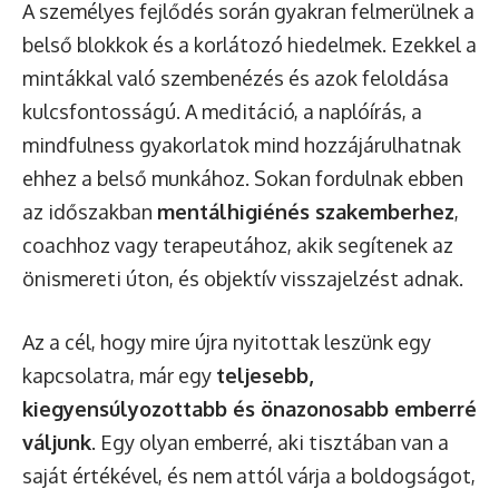
A személyes fejlődés során gyakran felmerülnek a
belső blokkok és a korlátozó hiedelmek. Ezekkel a
mintákkal való szembenézés és azok feloldása
kulcsfontosságú. A meditáció, a naplóírás, a
mindfulness gyakorlatok mind hozzájárulhatnak
ehhez a belső munkához. Sokan fordulnak ebben
az időszakban
mentálhigiénés szakemberhez
,
coachhoz vagy terapeutához, akik segítenek az
önismereti úton, és objektív visszajelzést adnak.
Az a cél, hogy mire újra nyitottak leszünk egy
kapcsolatra, már egy
teljesebb,
kiegyensúlyozottabb és önazonosabb emberré
váljunk
. Egy olyan emberré, aki tisztában van a
saját értékével, és nem attól várja a boldogságot,