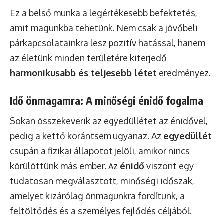
Ez a belső munka a legértékesebb befektetés,
amit magunkba tehetünk. Nem csak a jövőbeli
párkapcsolatainkra lesz pozitív hatással, hanem
az életünk minden területére kiterjedő
harmonikusabb és teljesebb létet
eredményez.
Idő önmagamra: A minőségi énidő fogalma
Sokan összekeverik az egyedüllétet az énidővel,
pedig a kettő korántsem ugyanaz. Az
egyedüllét
csupán a fizikai állapotot jelöli, amikor nincs
körülöttünk más ember. Az
énidő
viszont egy
tudatosan megválasztott, minőségi időszak,
amelyet kizárólag önmagunkra fordítunk, a
feltöltődés és a személyes fejlődés céljából.