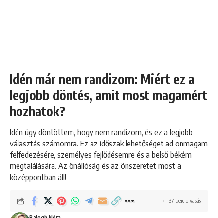
Idén már nem randizom: Miért ez a
legjobb döntés, amit most magamért
hozhatok?
Idén úgy döntöttem, hogy nem randizom, és ez a legjobb
választás számomra. Ez az időszak lehetőséget ad önmagam
felfedezésére, személyes fejlődésemre és a belső békém
megtalálására. Az önállóság és az önszeretet most a
középpontban áll!
37 perc olvasás
Balogh Nóra