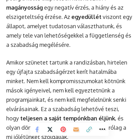
magányosság
egy negatív érzés, a hiány és az
elszigeteltség érzése. Az
egyedüllét
viszont egy
állapot, amelyet tudatosan választhatunk, és
amely tele van lehetőségekkel a függetlenség és
a szabadság megélésére.
Amikor szünetet tartunk a randizásban, hirtelen
egy újfajta szabadságérzet kerít hatalmába
minket. Nem kell kompromisszumokat kötnünk
mások igényeivel, nem kell egyeztetnünk a
programjainkat, és nem kell megfelelnünk senki
elvárásainak. Ez a szabadság lehetővé teszi,
hogy
teljesen a saját tempónkban éljünk
, és
olyan döntéseket hozzunk, amelyek kizárólag a
mi jólétünket szolgálják.