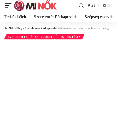
Aa
Font
Resizer
Test és Lélek
Szerelem és Párkapcsolat
Szépség és divat
Mi Nők
>
Blog
>
Szerelem és Párkapcsolat
>
Idén már nem randizom: Miért ez a legjobb döntés, amit most magamért hozhatok?
SZERELEM ÉS PÁRKAPCSOLAT
TEST ÉS LÉLEK