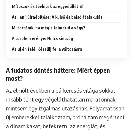
Mítoszok és tévhitek az egyedüllétről
Az „én” újraépítése: A külső és belső átalakulás
Mi történik, ha mégis felmerül a vágy?
A türelem erénye: Nincs sietség
Az új én felé: Készülj fel a változásra
A tudatos döntés háttere: Miért éppen
most?
Az elmúlt években a párkeresés világa sokkal
inkább tűnt egy végeláthatatlan maratonnak,
mintsem egy izgalmas utazásnak. Folyamatosan
új emberekkel találkoztam, próbáltam megérteni
a dinamikákat, befektetni az energiát, és