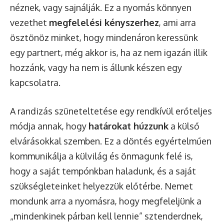
néznek, vagy sajnálják. Ez a nyomás könnyen
vezethet
megfelelési kényszerhez
, ami arra
ösztönöz minket, hogy mindenáron keressünk
egy partnert, még akkor is, ha az nem igazán illik
hozzánk, vagy ha nem is állunk készen egy
kapcsolatra.
A randizás szüneteltetése egy rendkívül erőteljes
módja annak, hogy
határokat húzzunk
a külső
elvárásokkal szemben. Ez a döntés egyértelműen
kommunikálja a külvilág és önmagunk felé is,
hogy a saját tempónkban haladunk, és a saját
szükségleteinket helyezzük előtérbe. Nemet
mondunk arra a nyomásra, hogy megfeleljünk a
„mindenkinek párban kell lennie” sztenderdnek,