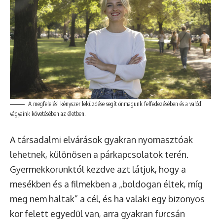
A megfelelési kényszer leküzdése segít önmagunk felfedezésében és a valódi
vágyaink követésében az életben.
A társadalmi elvárások gyakran nyomasztóak
lehetnek, különösen a párkapcsolatok terén.
Gyermekkorunktól kezdve azt látjuk, hogy a
mesékben és a filmekben a „boldogan éltek, míg
meg nem haltak” a cél, és ha valaki egy bizonyos
kor felett egyedül van, arra gyakran furcsán