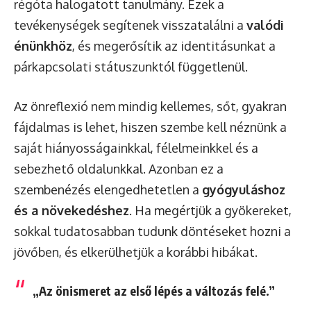
régóta halogatott tanulmány. Ezek a
tevékenységek segítenek visszatalálni a
valódi
énünkhöz
, és megerősítik az identitásunkat a
párkapcsolati státuszunktól függetlenül.
Az önreflexió nem mindig kellemes, sőt, gyakran
fájdalmas is lehet, hiszen szembe kell néznünk a
saját hiányosságainkkal, félelmeinkkel és a
sebezhető oldalunkkal. Azonban ez a
szembenézés elengedhetetlen a
gyógyuláshoz
és a növekedéshez
. Ha megértjük a gyökereket,
sokkal tudatosabban tudunk döntéseket hozni a
jövőben, és elkerülhetjük a korábbi hibákat.
„Az önismeret az első lépés a változás felé.”