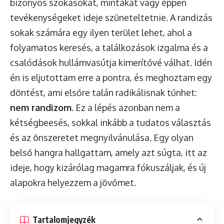
bizonyos szokásokat, mintákat vagy éppen
tevékenységeket ideje szüneteltetnie. A randizás
sokak számára egy ilyen terület lehet, ahol a
folyamatos keresés, a találkozások izgalma és a
csalódások hullámvasútja kimerítővé válhat. Idén
én is eljutottam erre a pontra, és meghoztam egy
döntést, ami elsőre talán radikálisnak tűnhet:
nem randizom
. Ez a lépés azonban nem a
kétségbeesés, sokkal inkább a tudatos választás
és az önszeretet megnyilvánulása. Egy olyan
belső hangra hallgattam, amely azt súgta, itt az
ideje, hogy kizárólag magamra fókuszáljak, és új
alapokra helyezzem a jövőmet.
Tartalomjegyzék