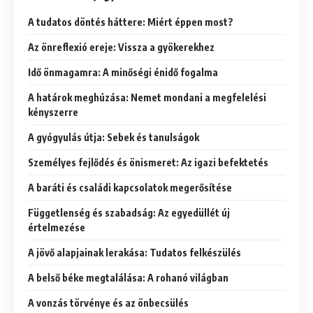
A tudatos döntés háttere: Miért éppen most?
Az önreflexió ereje: Vissza a gyökerekhez
Idő önmagamra: A minőségi énidő fogalma
A határok meghúzása: Nemet mondani a megfelelési
kényszerre
A gyógyulás útja: Sebek és tanulságok
Személyes fejlődés és önismeret: Az igazi befektetés
A baráti és családi kapcsolatok megerősítése
Függetlenség és szabadság: Az egyedüllét új
értelmezése
A jövő alapjainak lerakása: Tudatos felkészülés
A belső béke megtalálása: A rohanó világban
A vonzás törvénye és az önbecsülés