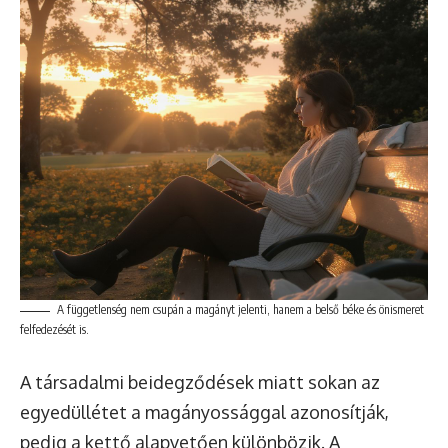
A függetlenség nem csupán a magányt jelenti, hanem a belső béke és önismeret
felfedezését is.
A társadalmi beidegződések miatt sokan az
egyedüllétet a magányossággal azonosítják,
pedig a kettő alapvetően különbözik. A