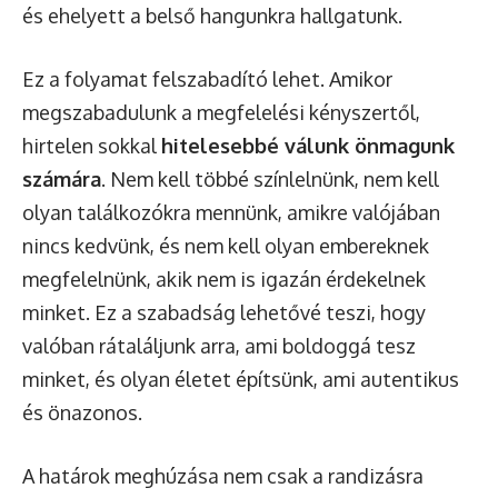
és ehelyett a belső hangunkra hallgatunk.
Ez a folyamat felszabadító lehet. Amikor
megszabadulunk a megfelelési kényszertől,
hirtelen sokkal
hitelesebbé válunk önmagunk
számára
. Nem kell többé színlelnünk, nem kell
olyan találkozókra mennünk, amikre valójában
nincs kedvünk, és nem kell olyan embereknek
megfelelnünk, akik nem is igazán érdekelnek
minket. Ez a szabadság lehetővé teszi, hogy
valóban rátaláljunk arra, ami boldoggá tesz
minket, és olyan életet építsünk, ami autentikus
és önazonos.
A határok meghúzása nem csak a randizásra