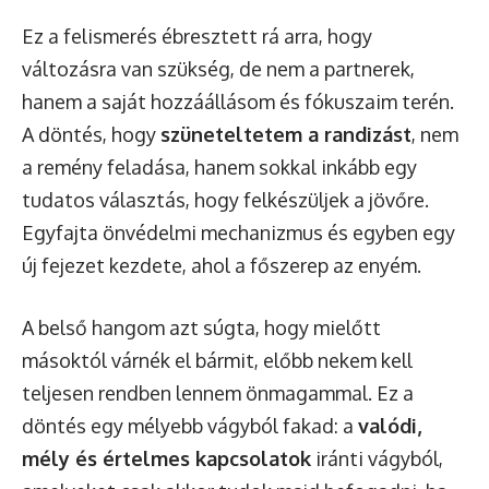
Ez a felismerés ébresztett rá arra, hogy
változásra van szükség, de nem a partnerek,
hanem a saját hozzáállásom és fókuszaim terén.
A döntés, hogy
szüneteltetem a randizást
, nem
a remény feladása, hanem sokkal inkább egy
tudatos választás, hogy felkészüljek a jövőre.
Egyfajta önvédelmi mechanizmus és egyben egy
új fejezet kezdete, ahol a főszerep az enyém.
A belső hangom azt súgta, hogy mielőtt
másoktól várnék el bármit, előbb nekem kell
teljesen rendben lennem önmagammal. Ez a
döntés egy mélyebb vágyból fakad: a
valódi,
mély és értelmes kapcsolatok
iránti vágyból,