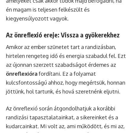
amelyeket csak akkor tudok majd befogadni, ha
én magam is teljesen felkészült és
kiegyensúlyozott vagyok.
Az önreflexió ereje: Vissza a gyökerekhez
Amikor az ember szünetet tart a randizásban,
hirtelen rengeteg idő és energia szabadul fel. Ezt
az újonnan szerzett szabadságot érdemes az
önreflexióra
fordítani. Ez a folyamat
kulcsfontosságú ahhoz, hogy megértsük, honnan
jöttünk, hol tartunk, és hová szeretnénk eljutni.
Az önreflexió során átgondolhatjuk a korábbi
randizási tapasztalatainkat, a sikereinket és a
kudarcainkat. Mi volt az, ami működött, és mi az,