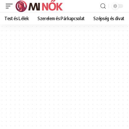
Test és Lélek
Szerelem és Párkapcsolat
Szépség és divat