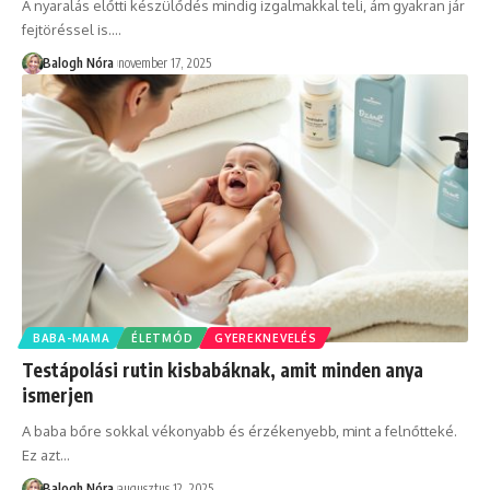
A nyaralás előtti készülődés mindig izgalmakkal teli, ám gyakran jár
fejtöréssel is.
…
Balogh Nóra
november 17, 2025
BABA-MAMA
ÉLETMÓD
GYEREKNEVELÉS
Testápolási rutin kisbabáknak, amit minden anya
ismerjen
A baba bőre sokkal vékonyabb és érzékenyebb, mint a felnőtteké.
Ez azt
…
Balogh Nóra
augusztus 12, 2025