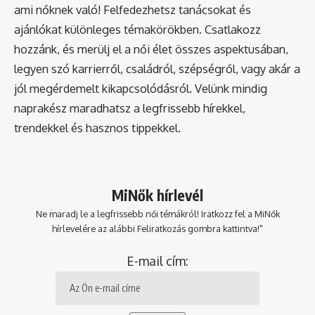
ami nőknek való! Felfedezhetsz tanácsokat és
ajánlókat különleges témakörökben. Csatlakozz
hozzánk, és merülj el a női élet összes aspektusában,
legyen szó karrierről, családról, szépségről, vagy akár a
jól megérdemelt kikapcsolódásról. Velünk mindig
naprakész maradhatsz a legfrissebb hírekkel,
trendekkel és hasznos tippekkel.
MiNők hírlevél
Ne maradj le a legfrissebb női témákról! Iratkozz fel a MiNők
hírlevelére az alábbi Feliratkozás gombra kattintva!"
E-mail cím: