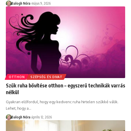
Balogh Nóra
május 9, 2026
OTTHON
SZÉPSÉG ÉS DIVAT
Szűk ruha bővítése otthon – egyszerű technikák varrás
nélkül
Gyakran előfordul, hogy egy kedvenc ruha hirtelen szűkké válik.
Lehet, hogy a
…
Balogh Nóra
április 12, 2026