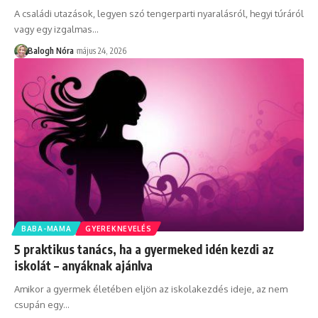
A családi utazások, legyen szó tengerparti nyaralásról, hegyi túráról
vagy egy izgalmas
…
Balogh Nóra
május 24, 2026
BABA-MAMA
GYEREKNEVELÉS
5 praktikus tanács, ha a gyermeked idén kezdi az
iskolát – anyáknak ajánlva
Amikor a gyermek életében eljön az iskolakezdés ideje, az nem
csupán egy
…