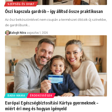
SZÉPSÉG ÉS DIVAT
Őszi kapszula gardrób – így állítsd össze praktikusan
Az ősz beköszöntével nem csupán a természet öltözik új színekbe,
de gardróbunk
…
Balogh Nóra
augusztus 1, 2026
BABA-MAMA
ÉRDEKESSÉGEK
Európai Egészségbiztosítási Kártya gyermeknek –
miért éri meg és hogyan igényeld