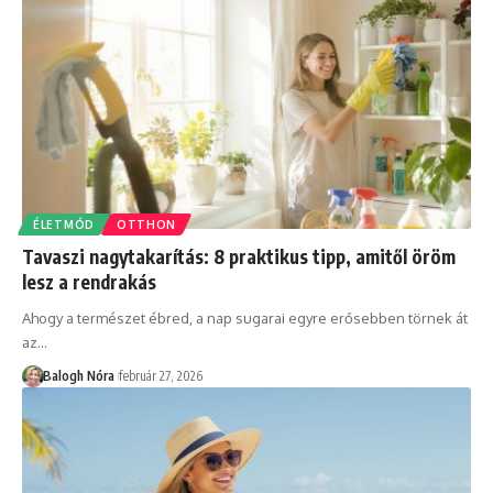
ÉLETMÓD
OTTHON
Tavaszi nagytakarítás: 8 praktikus tipp, amitől öröm
lesz a rendrakás
Ahogy a természet ébred, a nap sugarai egyre erősebben törnek át
az
…
Balogh Nóra
február 27, 2026