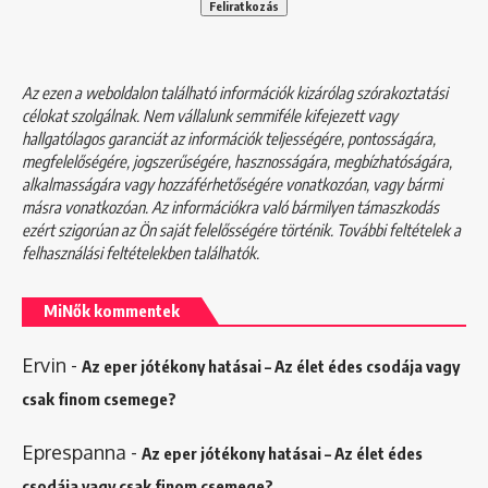
Az ezen a weboldalon található információk kizárólag szórakoztatási
célokat szolgálnak. Nem vállalunk semmiféle kifejezett vagy
hallgatólagos garanciát az információk teljességére, pontosságára,
megfelelőségére, jogszerűségére, hasznosságára, megbízhatóságára,
alkalmasságára vagy hozzáférhetőségére vonatkozóan, vagy bármi
másra vonatkozóan. Az információkra való bármilyen támaszkodás
ezért szigorúan az Ön saját felelősségére történik. További feltételek a
felhasználási feltételekben
találhatók.
MiNők kommentek
Ervin
-
Az eper jótékony hatásai – Az élet édes csodája vagy
csak finom csemege?
Eprespanna
-
Az eper jótékony hatásai – Az élet édes
csodája vagy csak finom csemege?