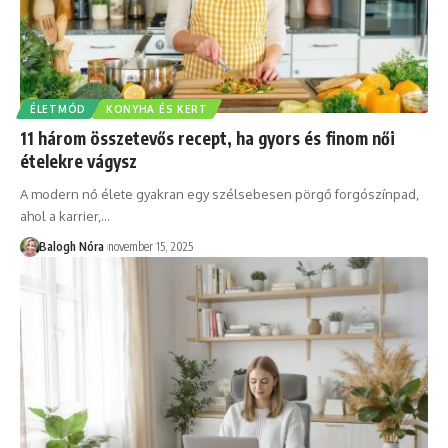
ÉLETMÓD
KONYHA ÉS KERT
11 három összetevős recept, ha gyors és finom női
ételekre vágysz
A modern nő élete gyakran egy szélsebesen pörgő forgószínpad,
ahol a karrier,
…
Balogh Nóra
november 15, 2025