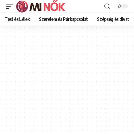
Test és Lélek
Szerelem és Párkapcsolat
Szépség és divat