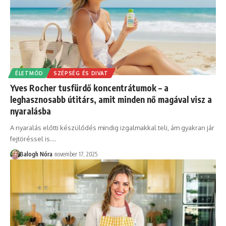
ÉLETMÓD
SZÉPSÉG ÉS DIVAT
Yves Rocher tusfürdő koncentrátumok – a
leghasznosabb útitárs, amit minden nő magával visz a
nyaralásba
A nyaralás előtti készülődés mindig izgalmakkal teli, ám gyakran jár
fejtöréssel is.
…
Balogh Nóra
november 17, 2025