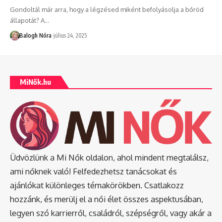
Gondoltál már arra, hogy a légzésed miként befolyásolja a bőröd
állapotát? A
…
Balogh Nóra
július 24, 2025
MiNők.hu
Üdvözlünk a Mi Nők oldalon, ahol mindent megtalálsz,
ami nőknek való! Felfedezhetsz tanácsokat és
ajánlókat különleges témakörökben. Csatlakozz
hozzánk, és merülj el a női élet összes aspektusában,
legyen szó karrierről, családról, szépségről, vagy akár a