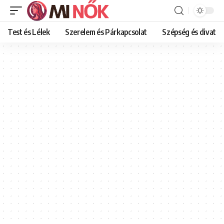
Test és Lélek
Szerelem és Párkapcsolat
Szépség és divat