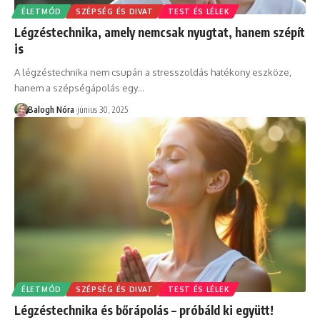
ÉLETMÓD
SZÉPSÉG ÉS DIVAT
TEST ÉS LÉLEK
Légzéstechnika, amely nemcsak nyugtat, hanem szépít
is
A légzéstechnika nem csupán a stresszoldás hatékony eszköze,
hanem a szépségápolás egy
…
Balogh Nóra
június 30, 2025
ÉLETMÓD
SZÉPSÉG ÉS DIVAT
TEST ÉS LÉLEK
Légzéstechnika és bőrápolás – próbáld ki együtt!