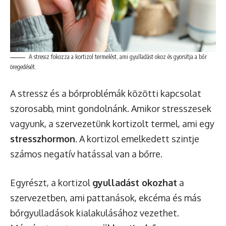
A stressz fokozza a kortizol termelést, ami gyulladást okoz és gyorsítja a bőr
öregedését.
A stressz és a bőrproblémák közötti kapcsolat
szorosabb, mint gondolnánk. Amikor stresszesek
vagyunk, a szervezetünk kortizolt termel, ami egy
stresszhormon
. A kortizol emelkedett szintje
számos negatív hatással van a bőrre.
Egyrészt, a kortizol
gyulladást okozhat
a
szervezetben, ami pattanások, ekcéma és más
bőrgyulladások kialakulásához vezethet.