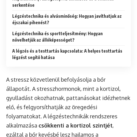
serkentése
Légzéstechnika és alvásminőség: Hogyan javíthatjuk az
éjszakai pihenést?
Légzéstechnika és sportteljesítmény: Hogyan
növelhetjük az állóképességet?
A légzés és a testtartás kapcsolata: A helyes testtartás
légzést segítő hatása
A stressz közvetlenül befolyásolja a bőr
állapotát. A stresszhormonok, mint a kortizol,
gyulladást okozhatnak, pattanásokat idézhetnek
elő, és felgyorsíthatják az öregedési
folyamatokat. A légzéstechnikák rendszeres
alkalmazása
csökkenti a kortizol szintjét
,
ezáltal a bőr kevésbé lesz hajlamos a