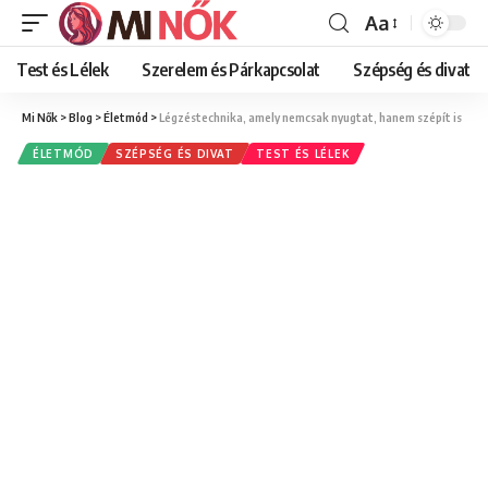
Aa
Font
Resizer
Test és Lélek
Szerelem és Párkapcsolat
Szépség és divat
Mi Nők
>
Blog
>
Életmód
>
Légzéstechnika, amely nemcsak nyugtat, hanem szépít is
ÉLETMÓD
SZÉPSÉG ÉS DIVAT
TEST ÉS LÉLEK