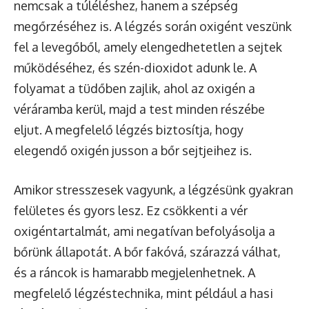
nemcsak a túléléshez, hanem a szépség
megőrzéséhez is. A légzés során oxigént veszünk
fel a levegőből, amely elengedhetetlen a sejtek
működéséhez, és szén-dioxidot adunk le. A
folyamat a tüdőben zajlik, ahol az oxigén a
véráramba kerül, majd a test minden részébe
eljut. A megfelelő légzés biztosítja, hogy
elegendő oxigén jusson a bőr sejtjeihez is.
Amikor stresszesek vagyunk, a légzésünk gyakran
felületes és gyors lesz. Ez csökkenti a vér
oxigéntartalmát, ami negatívan befolyásolja a
bőrünk állapotát. A bőr fakóvá, szárazzá válhat,
és a ráncok is hamarabb megjelenhetnek. A
megfelelő légzéstechnika, mint például a hasi