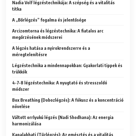
Nadia Volf légzéstechnikája: A szépség és a vitalitás
titka
A „Bőrlégzés” fogalma és jelentősége
Arcizomtorna és légzéstechnika: A fiatalos arc
megőrzésének módszerei
A légzés hatása a nyirokrendszerre és a
méregtelenítésre
Légzéstechnika a mindennapokban: Gyakorlati tippek és
trükkök
4-7-8 légzéstechnika: A nyugtató és stresszoldó
módszer
Box Breathing (Dobozlégzés): A fókusz és a koncentráció
növelése
Váltott orrlyukú légzés (Nadi Shodhana): Az energia
harmonizálása
Kapalabhati (Tűzlégzés): Az emésztés és a vitalitás