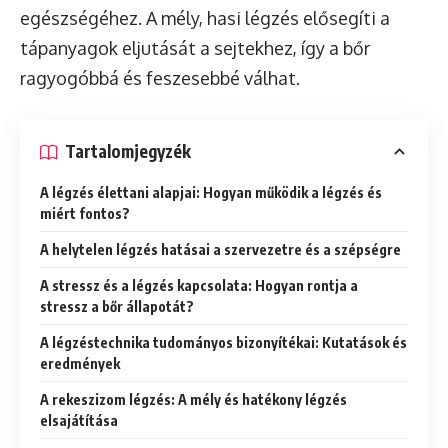
egészségéhez. A mély, hasi légzés elősegíti a
tápanyagok eljutását a sejtekhez, így a bőr
ragyogóbbá és feszesebbé válhat.
Tartalomjegyzék
A légzés élettani alapjai: Hogyan működik a légzés és
miért fontos?
A helytelen légzés hatásai a szervezetre és a szépségre
A stressz és a légzés kapcsolata: Hogyan rontja a
stressz a bőr állapotát?
A légzéstechnika tudományos bizonyítékai: Kutatások és
eredmények
A rekeszizom légzés: A mély és hatékony légzés
elsajátítása