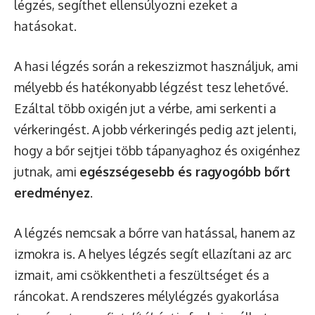
légzés, segíthet ellensúlyozni ezeket a
hatásokat.
A hasi légzés során a rekeszizmot használjuk, ami
mélyebb és hatékonyabb légzést tesz lehetővé.
Ezáltal több oxigén jut a vérbe, ami serkenti a
vérkeringést. A jobb vérkeringés pedig azt jelenti,
hogy a bőr sejtjei több tápanyaghoz és oxigénhez
jutnak, ami
egészségesebb és ragyogóbb bőrt
eredményez
.
A légzés nemcsak a bőrre van hatással, hanem az
izmokra is. A helyes légzés segít ellazítani az arc
izmait, ami csökkentheti a feszültséget és a
ráncokat. A rendszeres mélylégzés gyakorlása