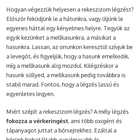
Hogyan végezzük helyesen a rekeszizom légzést?
Először feküdjünk le a hátunkra, vagy üljünk le
egyenes háttal egy kényelmes helyre. Tegyük az
egyik kezünket a mellkasunkra, a másikat a
hasunkra. Lassan, az orrunkon keresztül szívjuk be
a levegőt, és figyeljük, hogy a hasunk emelkedik,
míg a mellkasunk alig mozdul. Kilégzéskor a
hasunk süllyed, a mellkasunk pedig továbbra is
stabil marad. Fontos, hogy a légzés lassú és
egyenletes legyen.
Miért szépít a rekeszizom légzés? A mély légzés
fokozza a vérkeringést
, ami több oxigént és
tápanyagot juttat a bőrsejtekhez. Ezáltal a
bőrünk hidratáltabb, rugalmasabb és