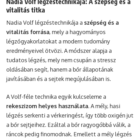
Nadia Volf légzéstechnikája: A szépség és a
vitalitás titka
Nadia Volf légzéstechnikája a
szépség és a
vitalitás forrása
, mely a hagyományos
légzőgyakorlatokat a modern tudomány
eredményeivel ötvözi. A módszer alapja a
tudatos légzés, mely nem csupán a stressz
oldásában segít, hanem a bőr állapotának
javításában és a sejtek megújulásában is.
A Volf-féle technika egyik kulcseleme a
rekeszizom helyes használata
. A mély, hasi
légzés serkenti a vérkeringést, így több oxigén jut
a bőr sejtjeihez. Ezáltal a bőr ragyogóbbá válik, a
ráncok pedig finomodnak. Emellett a mély légzés