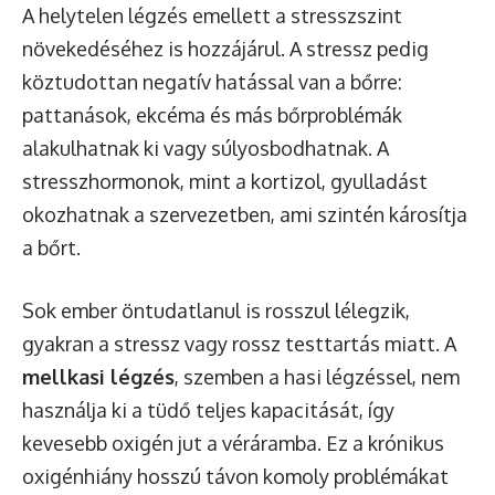
A helytelen légzés emellett a stresszszint
növekedéséhez is hozzájárul. A stressz pedig
köztudottan negatív hatással van a bőrre:
pattanások, ekcéma és más bőrproblémák
alakulhatnak ki vagy súlyosbodhatnak. A
stresszhormonok, mint a kortizol, gyulladást
okozhatnak a szervezetben, ami szintén károsítja
a bőrt.
Sok ember öntudatlanul is rosszul lélegzik,
gyakran a stressz vagy rossz testtartás miatt. A
mellkasi légzés
, szemben a hasi légzéssel, nem
használja ki a tüdő teljes kapacitását, így
kevesebb oxigén jut a véráramba. Ez a krónikus
oxigénhiány hosszú távon komoly problémákat