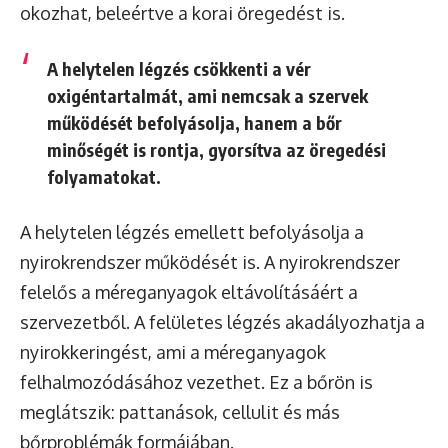
okozhat, beleértve a korai öregedést is.
A helytelen légzés csökkenti a vér
oxigéntartalmát, ami nemcsak a szervek
működését befolyásolja, hanem a bőr
minőségét is rontja, gyorsítva az öregedési
folyamatokat.
A helytelen légzés emellett befolyásolja a
nyirokrendszer működését is. A nyirokrendszer
felelős a méreganyagok eltávolításáért a
szervezetből. A felületes légzés akadályozhatja a
nyirokkeringést, ami a méreganyagok
felhalmozódásához vezethet. Ez a bőrön is
meglátszik: pattanások, cellulit és más
bőrproblémák formájában.