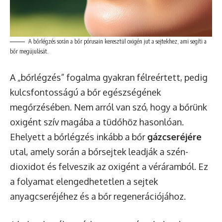
A bőrlégzés során a bőr pórusain keresztül oxigén jut a sejtekhez, ami segíti a
bőr megújulását.
A „bőrlégzés” fogalma gyakran félreértett, pedig
kulcsfontosságú a bőr egészségének
megőrzésében. Nem arról van szó, hogy a bőrünk
oxigént szív magába a tüdőhöz hasonlóan.
Ehelyett a bőrlégzés inkább a bőr
gázcseréjére
utal, amely során a bőrsejtek leadják a szén-
dioxidot és felveszik az oxigént a véráramból. Ez
a folyamat elengedhetetlen a sejtek
anyagcseréjéhez és a bőr regenerációjához.