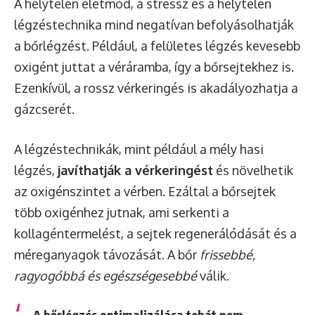
A helytelen életmód, a stressz és a helytelen
légzéstechnika mind negatívan befolyásolhatják
a bőrlégzést. Például, a felületes légzés kevesebb
oxigént juttat a véráramba, így a bőrsejtekhez is.
Ezenkívül, a rossz vérkeringés is akadályozhatja a
gázcserét.
A légzéstechnikák, mint például a mély hasi
légzés,
javíthatják a vérkeringést
és növelhetik
az oxigénszintet a vérben. Ezáltal a bőrsejtek
több oxigénhez jutnak, ami serkenti a
kollagéntermelést, a sejtek regenerálódását és a
méreganyagok távozását. A bőr
frissebbé,
ragyogóbbá és egészségesebbé
válik.
A bőrlégzés optimalizálása tehát nem