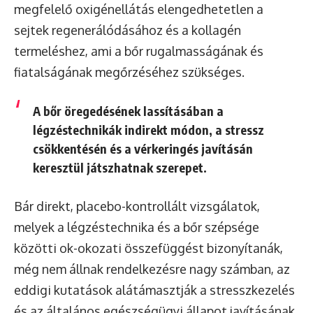
megfelelő oxigénellátás elengedhetetlen a
sejtek regenerálódásához és a kollagén
termeléshez, ami a bőr rugalmasságának és
fiatalságának megőrzéséhez szükséges.
A bőr öregedésének lassításában a
légzéstechnikák indirekt módon, a stressz
csökkentésén és a vérkeringés javításán
keresztül játszhatnak szerepet.
Bár direkt, placebo-kontrollált vizsgálatok,
melyek a légzéstechnika és a bőr szépsége
közötti ok-okozati összefüggést bizonyítanák,
még nem állnak rendelkezésre nagy számban, az
eddigi kutatások alátámasztják a stresszkezelés
és az általános egészségügyi állapot javításának