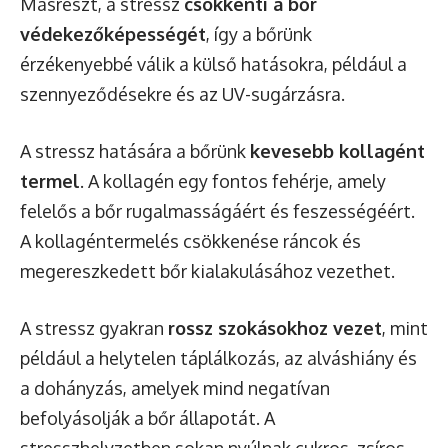
Másrészt, a stressz
csökkenti a bőr
védekezőképességét
, így a bőrünk
érzékenyebbé válik a külső hatásokra, például a
szennyeződésekre és az UV-sugárzásra.
A stressz hatására a bőrünk
kevesebb kollagént
termel
. A kollagén egy fontos fehérje, amely
felelős a bőr rugalmasságáért és feszességéért.
A kollagéntermelés csökkenése ráncok és
megereszkedett bőr kialakulásához vezethet.
A stressz gyakran
rossz szokásokhoz vezet
, mint
például a helytelen táplálkozás, az alváshiány és
a dohányzás, amelyek mind negatívan
befolyásolják a bőr állapotát. A