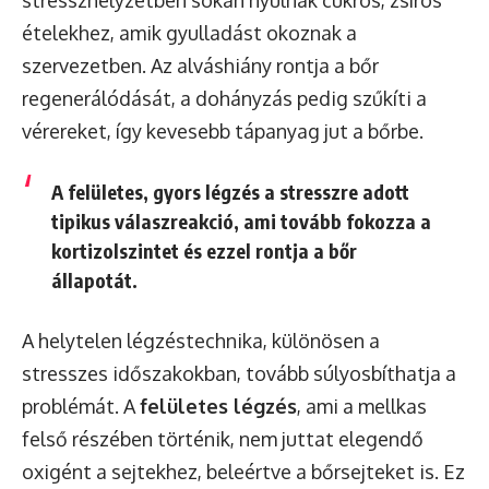
stresszhelyzetben sokan nyúlnak cukros, zsíros
ételekhez, amik gyulladást okoznak a
szervezetben. Az alváshiány rontja a bőr
regenerálódását, a dohányzás pedig szűkíti a
vérereket, így kevesebb tápanyag jut a bőrbe.
A felületes, gyors légzés a stresszre adott
tipikus válaszreakció, ami tovább fokozza a
kortizolszintet és ezzel rontja a bőr
állapotát.
A helytelen légzéstechnika, különösen a
stresszes időszakokban, tovább súlyosbíthatja a
problémát. A
felületes légzés
, ami a mellkas
felső részében történik, nem juttat elegendő
oxigént a sejtekhez, beleértve a bőrsejteket is. Ez