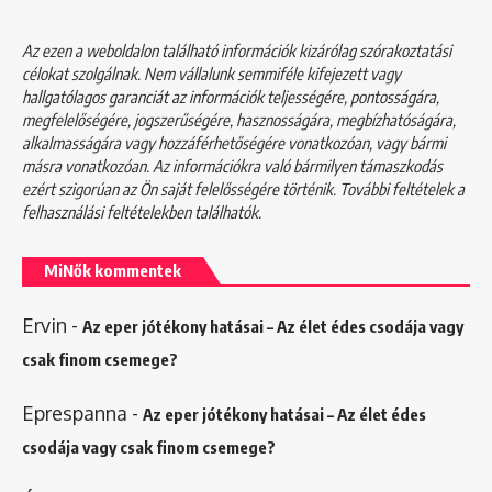
Az ezen a weboldalon található információk kizárólag szórakoztatási
célokat szolgálnak. Nem vállalunk semmiféle kifejezett vagy
hallgatólagos garanciát az információk teljességére, pontosságára,
megfelelőségére, jogszerűségére, hasznosságára, megbízhatóságára,
alkalmasságára vagy hozzáférhetőségére vonatkozóan, vagy bármi
másra vonatkozóan. Az információkra való bármilyen támaszkodás
ezért szigorúan az Ön saját felelősségére történik. További feltételek a
felhasználási feltételekben
találhatók.
MiNők kommentek
Ervin
-
Az eper jótékony hatásai – Az élet édes csodája vagy
csak finom csemege?
Eprespanna
-
Az eper jótékony hatásai – Az élet édes
csodája vagy csak finom csemege?