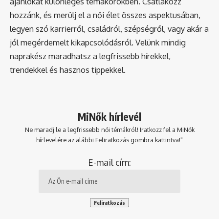
ajánlókat különleges témakörökben. Csatlakozz
hozzánk, és merülj el a női élet összes aspektusában,
legyen szó karrierről, családról, szépségről, vagy akár a
jól megérdemelt kikapcsolódásról. Velünk mindig
naprakész maradhatsz a legfrissebb hírekkel,
trendekkel és hasznos tippekkel.
MiNők hírlevél
Ne maradj le a legfrissebb női témákról! Iratkozz fel a MiNők
hírlevelére az alábbi Feliratkozás gombra kattintva!"
E-mail cím: