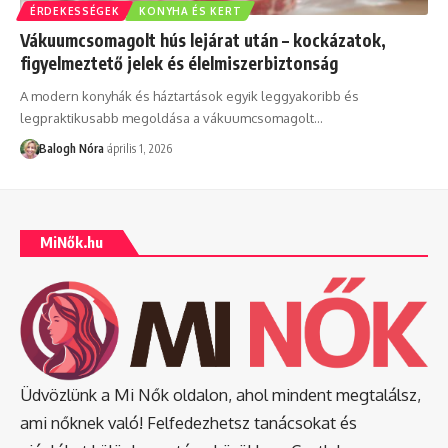
ÉRDEKESSÉGEK
KONYHA ÉS KERT
Vákuumcsomagolt hús lejárat után – kockázatok,
figyelmeztető jelek és élelmiszerbiztonság
A modern konyhák és háztartások egyik leggyakoribb és
legpraktikusabb megoldása a vákuumcsomagolt
…
Balogh Nóra
április 1, 2026
MiNők.hu
Üdvözlünk a Mi Nők oldalon, ahol mindent megtalálsz,
ami nőknek való! Felfedezhetsz tanácsokat és