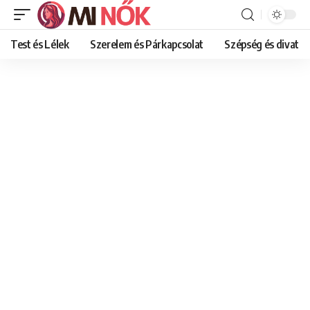
Test és Lélek
Szerelem és Párkapcsolat
Szépség és divat