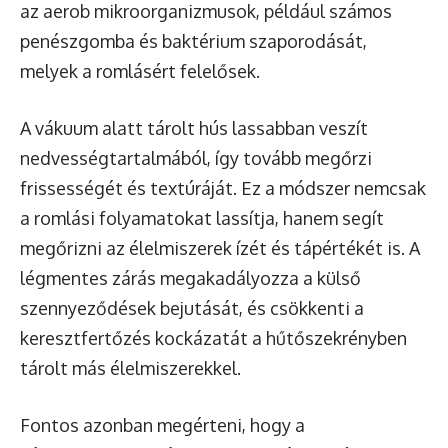
az aerob mikroorganizmusok, például számos
penészgomba és baktérium szaporodását,
melyek a romlásért felelősek.
A vákuum alatt tárolt hús lassabban veszít
nedvességtartalmából, így tovább megőrzi
frissességét és textúráját. Ez a módszer nemcsak
a romlási folyamatokat lassítja, hanem segít
megőrizni az élelmiszerek ízét és tápértékét is. A
légmentes zárás megakadályozza a külső
szennyeződések bejutását, és csökkenti a
keresztfertőzés kockázatát a hűtőszekrényben
tárolt más élelmiszerekkel.
Fontos azonban megérteni, hogy a