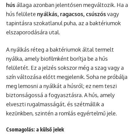
hús
állaga azonban jelentősen megváltozik. Ha a
hús felülete
nyálkás, ragacsos, csúszós
vagy
tapintásra szokatlanul puha, az a baktériumok
elszaporodására utal.
A nyálkás réteg a baktériumok által termelt
nyálka, amely biofilmként borítja be a hús
felületét. Ez a jelzés sokszor még a szag vagy a
szín változása előtt megjelenik. Soha ne próbálja
meg lemosni a nyálkát a húsról; ez nem teszi
biztonságossá a fogyasztásra. A hús, amely
elveszti rugalmasságát, és szétmállik a
kezünkben, szintén a romlás egyértelmű jele.
Csomagolás: a külső jelek