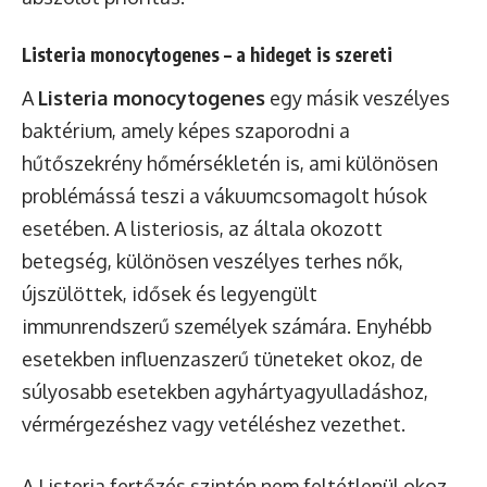
Listeria monocytogenes – a hideget is szereti
A
Listeria monocytogenes
egy másik veszélyes
baktérium, amely képes szaporodni a
hűtőszekrény hőmérsékletén is, ami különösen
problémássá teszi a vákuumcsomagolt húsok
esetében. A listeriosis, az általa okozott
betegség, különösen veszélyes terhes nők,
újszülöttek, idősek és legyengült
immunrendszerű személyek számára. Enyhébb
esetekben influenzaszerű tüneteket okoz, de
súlyosabb esetekben agyhártyagyulladáshoz,
vérmérgezéshez vagy vetéléshez vezethet.
A Listeria fertőzés szintén nem feltétlenül okoz