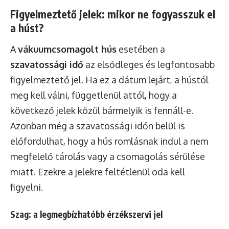
Figyelmeztető jelek: mikor ne fogyasszuk el
a húst?
A
vákuumcsomagolt hús
esetében a
szavatossági idő
az elsődleges és legfontosabb
figyelmeztető jel. Ha ez a dátum lejárt, a hústól
meg kell válni, függetlenül attól, hogy a
következő jelek közül bármelyik is fennáll-e.
Azonban még a szavatossági időn belül is
előfordulhat, hogy a hús romlásnak indul a nem
megfelelő tárolás vagy a csomagolás sérülése
miatt. Ezekre a jelekre feltétlenül oda kell
figyelni.
Szag: a legmegbízhatóbb érzékszervi jel