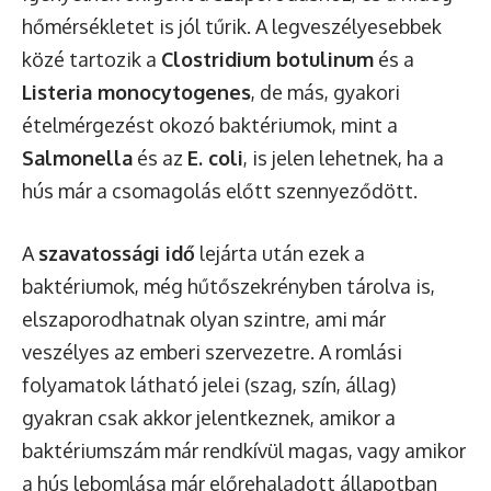
hőmérsékletet is jól tűrik. A legveszélyesebbek
közé tartozik a
Clostridium botulinum
és a
Listeria monocytogenes
, de más, gyakori
ételmérgezést okozó baktériumok, mint a
Salmonella
és az
E. coli
, is jelen lehetnek, ha a
hús már a csomagolás előtt szennyeződött.
A
szavatossági idő
lejárta után ezek a
baktériumok, még hűtőszekrényben tárolva is,
elszaporodhatnak olyan szintre, ami már
veszélyes az emberi szervezetre. A romlási
folyamatok látható jelei (szag, szín, állag)
gyakran csak akkor jelentkeznek, amikor a
baktériumszám már rendkívül magas, vagy amikor
a hús lebomlása már előrehaladott állapotban