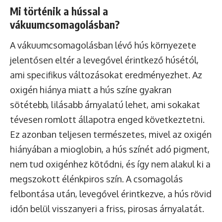
Mi történik a hússal a
vákuumcsomagolásban?
A vákuumcsomagolásban lévő hús környezete
jelentősen eltér a levegővel érintkező húsétól,
ami specifikus változásokat eredményezhet. Az
oxigén hiánya miatt a hús színe gyakran
sötétebb, lilásabb árnyalatú lehet, ami sokakat
tévesen romlott állapotra enged következtetni.
Ez azonban teljesen természetes, mivel az oxigén
hiányában a mioglobin, a hús színét adó pigment,
nem tud oxigénhez kötődni, és így nem alakul ki a
megszokott élénkpiros szín. A csomagolás
felbontása után, levegővel érintkezve, a hús rövid
időn belül visszanyeri a friss, pirosas árnyalatát.