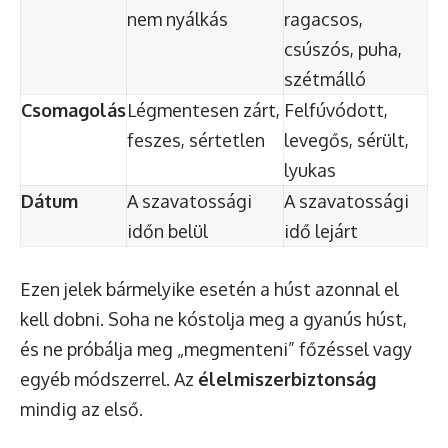
nem nyálkás
ragacsos,
csúszós, puha,
szétmálló
Csomagolás
Légmentesen zárt,
Felfúvódott,
feszes, sértetlen
levegős, sérült,
lyukas
Dátum
A szavatossági
A szavatossági
időn belül
idő lejárt
Ezen jelek bármelyike esetén a húst azonnal el
kell dobni. Soha ne kóstolja meg a gyanús húst,
és ne próbálja meg „megmenteni” főzéssel vagy
egyéb módszerrel. Az
élelmiszerbiztonság
mindig az első.