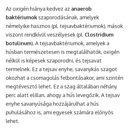
Az oxigén hiánya kedvez az
anaerob
baktériumok
szaporodásának, amelyek
némelyike hasznos (pl. tejsavbaktériumok), mások
viszont rendkívül veszélyesek (pl.
Clostridium
botulinum
). A tejsavbaktériumok, amelyek a
húsban természetesen is megtalálhatók, oxigén
nélkül is képesek szaporodni, és tejsavat
termelnek. Ez a tejsav enyhe, savanykás szagot
okozhat a csomagolás felbontásakor, ami szintén
megtévesztő lehet. Ez a szag általában néhány
perc alatt elillan, ahogy a hús levegőzik. A tejsav
enyhe savanyúsága hozzájárulhat a hús
puhulásához is, ami egyesek számára előnyös
lehet.