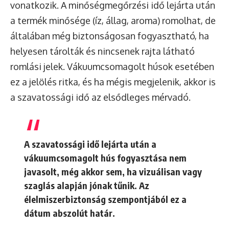
vonatkozik. A minőségmegőrzési idő lejárta után
a termék minősége (íz, állag, aroma) romolhat, de
általában még biztonságosan fogyasztható, ha
helyesen tárolták és nincsenek rajta látható
romlási jelek. Vákuumcsomagolt húsok esetében
ez a jelölés ritka, és ha mégis megjelenik, akkor is
a szavatossági idő az elsődleges mérvadó.
A
szavatossági idő
lejárta után a
vákuumcsomagolt hús fogyasztása nem
javasolt, még akkor sem, ha vizuálisan vagy
szaglás alapján jónak tűnik. Az
élelmiszerbiztonság szempontjából ez a
dátum abszolút határ.