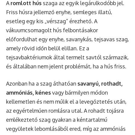
A
romlott hús
szaga az egyik legárulkodóbb jel.
Friss húsra jellemző enyhe, semleges illatú,
esetleg egy kis „vérszag” érezhető. A
vákuumcsomagolt hús felbontásakor
előfordulhat egy enyhe, savanykás, tejsavas szag,
amely rövid időn belül elillan. Ez a
tejsavbaktériumok által termelt savtól származik,
és általában nem jelent problémát, ha a hús friss.
Azonban ha a szag áthatóan
savanyú, rothadt,
ammóniás, kénes
vagy bármilyen módon
kellemetlen és nem múlik el a levegőztetés után,
az egyértelműen romlásra utal. A rohadt tojásra
emlékeztető szag gyakran a kéntartalmú
vegyületek lebomlásából ered, míg az ammóniás