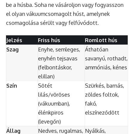
be a húsba. Soha ne vásároljon vagy fogyasszon
el olyan vákuumcsomagolt húst, amelynek
csomagolása sérült vagy felfúvódott.
Jelzés
Friss hús
Romlott hús
Szag
Enyhe, semleges,
Áthatóan
enyhén tejsavas
savanyú, rothadt,
(felbontáskor,
ammóniás, kénes
elillan)
Szín
Sötét
Szürkés, barnás,
lilás/vöröses
zöldes foltok,
(vákuumban),
fakó,
élénkpiros
elszíneződött
(levegőn)
Állag
Nedves, rugalmas,
Nyálkás,