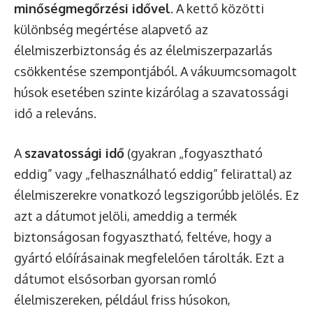
minőségmegőrzési idővel
. A kettő közötti
különbség megértése alapvető az
élelmiszerbiztonság és az élelmiszerpazarlás
csökkentése szempontjából. A vákuumcsomagolt
húsok esetében szinte kizárólag a szavatossági
idő a releváns.
A
szavatossági idő
(gyakran „fogyasztható
eddig” vagy „felhasználható eddig” felirattal) az
élelmiszerekre vonatkozó legszigorúbb jelölés. Ez
azt a dátumot jelöli, ameddig a termék
biztonságosan fogyasztható, feltéve, hogy a
gyártó előírásainak megfelelően tárolták. Ezt a
dátumot elsősorban gyorsan romló
élelmiszereken, például friss húsokon,