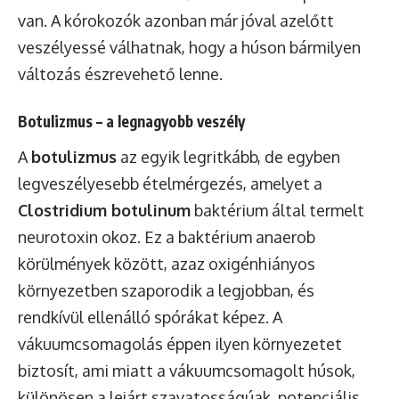
van. A kórokozók azonban már jóval azelőtt
veszélyessé válhatnak, hogy a húson bármilyen
változás észrevehető lenne.
Botulizmus – a legnagyobb veszély
A
botulizmus
az egyik legritkább, de egyben
legveszélyesebb ételmérgezés, amelyet a
Clostridium botulinum
baktérium által termelt
neurotoxin okoz. Ez a baktérium anaerob
körülmények között, azaz oxigénhiányos
környezetben szaporodik a legjobban, és
rendkívül ellenálló spórákat képez. A
vákuumcsomagolás éppen ilyen környezetet
biztosít, ami miatt a vákuumcsomagolt húsok,
különösen a lejárt szavatosságúak, potenciális