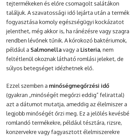
tejtermékeken és előre csomagolt salátákon
találjuk. A szavatossági idő lejárta után a termék
fogyasztása komoly egészségügyi kockázatot
jelenthet, még akkor is, ha ránézésre vagy szagra
rendben lévőnek tűnik. A kórokozó baktériumok,
például a
Salmonella
vagy a
Listeria
, nem
feltétlenül okoznak látható romlási jeleket, de
súlyos betegséget idézhetnek elő.
Ezzel szemben a
minőségmegőrzési idő
(gyakran „minőségét megőrzi eddig” felirattal)
azt a dátumot mutatja, ameddig az élelmiszer a
legjobb minőségét őrzi meg. Ez a jelölés kevésbé
romlandó termékekre, például tésztára, rizsre,
konzervekre vagy fagyasztott élelmiszerekre