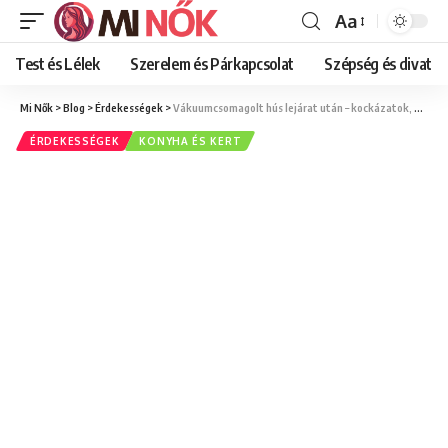
Aa
Font
Resizer
Test és Lélek
Szerelem és Párkapcsolat
Szépség és divat
Mi Nők
>
Blog
>
Érdekességek
>
Vákuumcsomagolt hús lejárat után – kockázatok, figyelmeztető jelek és élelmiszerbiztonság
ÉRDEKESSÉGEK
KONYHA ÉS KERT