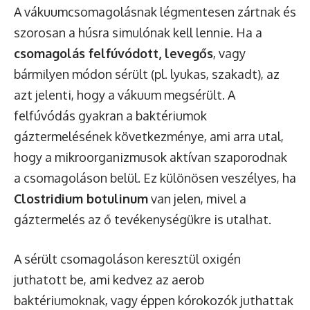
A vákuumcsomagolásnak légmentesen zártnak és
szorosan a húsra simulónak kell lennie. Ha a
csomagolás felfúvódott, levegős
, vagy
bármilyen módon sérült (pl. lyukas, szakadt), az
azt jelenti, hogy a vákuum megsérült. A
felfúvódás gyakran a baktériumok
gáztermelésének következménye, ami arra utal,
hogy a mikroorganizmusok aktívan szaporodnak
a csomagoláson belül. Ez különösen veszélyes, ha
Clostridium botulinum
van jelen, mivel a
gáztermelés az ő tevékenységükre is utalhat.
A sérült csomagoláson keresztül oxigén
juthatott be, ami kedvez az aerob
baktériumoknak, vagy éppen kórokozók juthattak