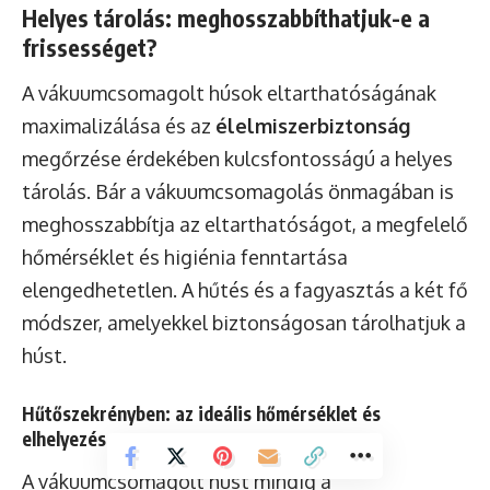
Helyes tárolás: meghosszabbíthatjuk-e a
frissességet?
A vákuumcsomagolt húsok eltarthatóságának
maximalizálása és az
élelmiszerbiztonság
megőrzése érdekében kulcsfontosságú a helyes
tárolás. Bár a vákuumcsomagolás önmagában is
meghosszabbítja az eltarthatóságot, a megfelelő
hőmérséklet és higiénia fenntartása
elengedhetetlen. A hűtés és a fagyasztás a két fő
módszer, amelyekkel biztonságosan tárolhatjuk a
húst.
Hűtőszekrényben: az ideális hőmérséklet és
elhelyezés
A vákuumcsomagolt húst mindig a