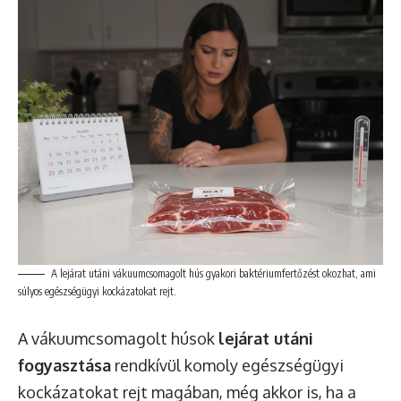
A lejárat utáni vákuumcsomagolt hús gyakori baktériumfertőzést okozhat, ami
súlyos egészségügyi kockázatokat rejt.
A vákuumcsomagolt húsok
lejárat utáni
fogyasztása
rendkívül komoly egészségügyi
kockázatokat rejt magában, még akkor is, ha a