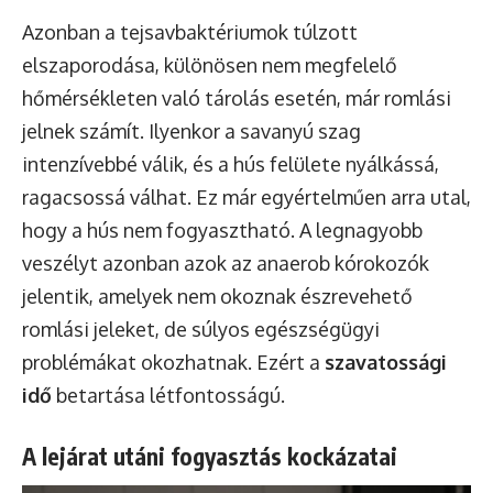
Azonban a tejsavbaktériumok túlzott
elszaporodása, különösen nem megfelelő
hőmérsékleten való tárolás esetén, már romlási
jelnek számít. Ilyenkor a savanyú szag
intenzívebbé válik, és a hús felülete nyálkássá,
ragacsossá válhat. Ez már egyértelműen arra utal,
hogy a hús nem fogyasztható. A legnagyobb
veszélyt azonban azok az anaerob kórokozók
jelentik, amelyek nem okoznak észrevehető
romlási jeleket, de súlyos egészségügyi
problémákat okozhatnak. Ezért a
szavatossági
idő
betartása létfontosságú.
A lejárat utáni fogyasztás kockázatai