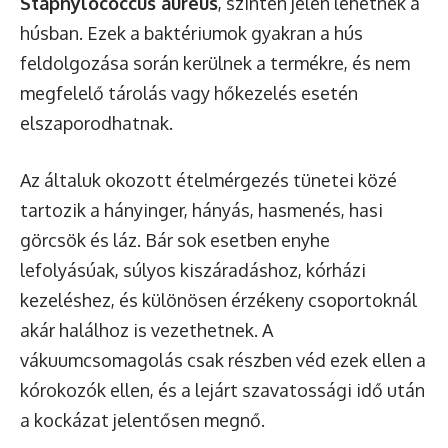
Staphylococcus aureus
, szintén jelen lehetnek a
húsban. Ezek a baktériumok gyakran a hús
feldolgozása során kerülnek a termékre, és nem
megfelelő tárolás vagy hőkezelés esetén
elszaporodhatnak.
Az általuk okozott ételmérgezés tünetei közé
tartozik a hányinger, hányás, hasmenés, hasi
görcsök és láz. Bár sok esetben enyhe
lefolyásúak, súlyos kiszáradáshoz, kórházi
kezeléshez, és különösen érzékeny csoportoknál
akár halálhoz is vezethetnek. A
vákuumcsomagolás csak részben véd ezek ellen a
kórokozók ellen, és a lejárt szavatossági idő után
a kockázat jelentősen megnő.