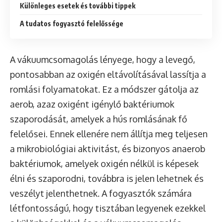
Különleges esetek és további tippek
A tudatos fogyasztó felelőssége
A vákuumcsomagolás lényege, hogy a levegő,
pontosabban az oxigén eltávolításával lassítja a
romlási folyamatokat. Ez a módszer gátolja az
aerob, azaz oxigént igénylő baktériumok
szaporodását, amelyek a hús romlásának fő
felelősei. Ennek ellenére nem állítja meg teljesen
a mikrobiológiai aktivitást, és bizonyos anaerob
baktériumok, amelyek oxigén nélkül is képesek
élni és szaporodni, továbbra is jelen lehetnek és
veszélyt jelenthetnek. A fogyasztók számára
létfontosságú, hogy tisztában legyenek ezekkel