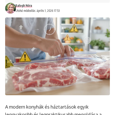
Balogh Nóra
Utolsó módosítás: április 1, 2026 17:53
A modern konyhák és háztartások egyik
leggyakoribb és legpraktikusabb megoldása a