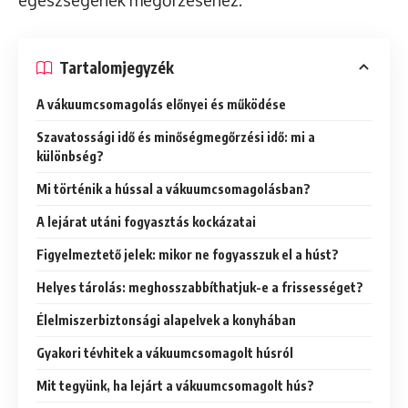
egészségének megőrzéséhez.
Tartalomjegyzék
A vákuumcsomagolás előnyei és működése
Szavatossági idő és minőségmegőrzési idő: mi a
különbség?
Mi történik a hússal a vákuumcsomagolásban?
A lejárat utáni fogyasztás kockázatai
Figyelmeztető jelek: mikor ne fogyasszuk el a húst?
Helyes tárolás: meghosszabbíthatjuk-e a frissességet?
Élelmiszerbiztonsági alapelvek a konyhában
Gyakori tévhitek a vákuumcsomagolt húsról
Mit tegyünk, ha lejárt a vákuumcsomagolt hús?