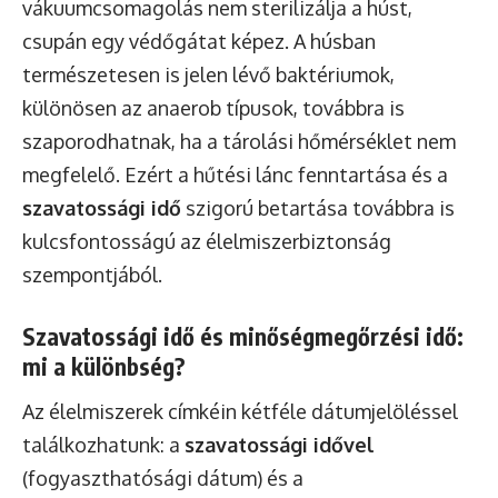
vákuumcsomagolás nem sterilizálja a húst,
csupán egy védőgátat képez. A húsban
természetesen is jelen lévő baktériumok,
különösen az anaerob típusok, továbbra is
szaporodhatnak, ha a tárolási hőmérséklet nem
megfelelő. Ezért a hűtési lánc fenntartása és a
szavatossági idő
szigorú betartása továbbra is
kulcsfontosságú az élelmiszerbiztonság
szempontjából.
Szavatossági idő és minőségmegőrzési idő:
mi a különbség?
Az élelmiszerek címkéin kétféle dátumjelöléssel
találkozhatunk: a
szavatossági idővel
(fogyaszthatósági dátum) és a