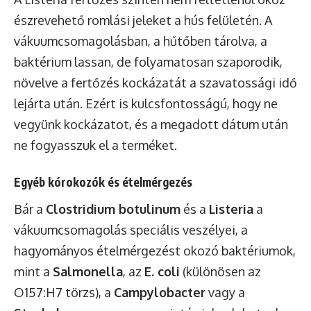
észrevehető romlási jeleket a hús felületén. A
vákuumcsomagolásban, a hűtőben tárolva, a
baktérium lassan, de folyamatosan szaporodik,
növelve a fertőzés kockázatát a szavatossági idő
lejárta után. Ezért is kulcsfontosságú, hogy ne
vegyünk kockázatot, és a megadott dátum után
ne fogyasszuk el a terméket.
Egyéb kórokozók és ételmérgezés
Bár a
Clostridium botulinum
és a
Listeria
a
vákuumcsomagolás speciális veszélyei, a
hagyományos ételmérgezést okozó baktériumok,
mint a
Salmonella
, az
E. coli
(különösen az
O157:H7 törzs), a
Campylobacter
vagy a