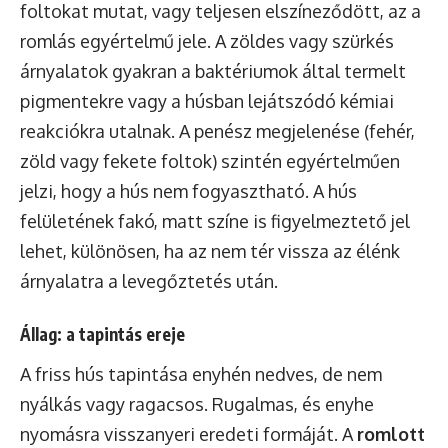
foltokat mutat, vagy teljesen elszíneződött, az a
romlás egyértelmű jele. A zöldes vagy szürkés
árnyalatok gyakran a baktériumok által termelt
pigmentekre vagy a húsban lejátszódó kémiai
reakciókra utalnak. A penész megjelenése (fehér,
zöld vagy fekete foltok) szintén egyértelműen
jelzi, hogy a hús nem fogyasztható. A hús
felületének fakó, matt színe is figyelmeztető jel
lehet, különösen, ha az nem tér vissza az élénk
árnyalatra a levegőztetés után.
Állag: a tapintás ereje
A friss hús tapintása enyhén nedves, de nem
nyálkás vagy ragacsos. Rugalmas, és enyhe
nyomásra visszanyeri eredeti formáját. A
romlott