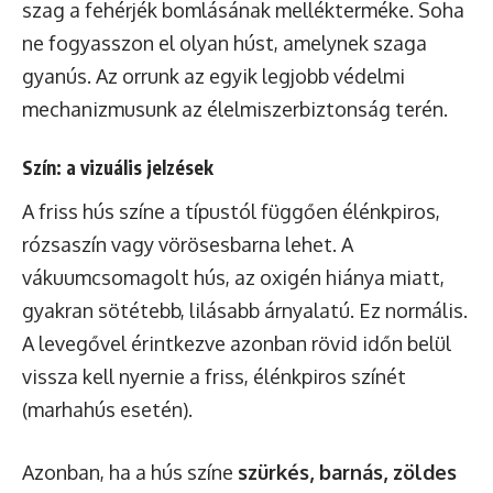
szag a fehérjék bomlásának mellékterméke. Soha
ne fogyasszon el olyan húst, amelynek szaga
gyanús. Az orrunk az egyik legjobb védelmi
mechanizmusunk az élelmiszerbiztonság terén.
Szín: a vizuális jelzések
A friss hús színe a típustól függően élénkpiros,
rózsaszín vagy vörösesbarna lehet. A
vákuumcsomagolt hús, az oxigén hiánya miatt,
gyakran sötétebb, lilásabb árnyalatú. Ez normális.
A levegővel érintkezve azonban rövid időn belül
vissza kell nyernie a friss, élénkpiros színét
(marhahús esetén).
Azonban, ha a hús színe
szürkés, barnás, zöldes