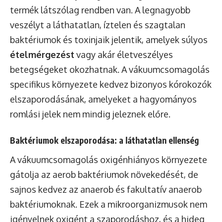
termék látszólag rendben van. A legnagyobb
veszélyt a láthatatlan, íztelen és szagtalan
baktériumok és toxinjaik jelentik, amelyek súlyos
ételmérgezést
vagy akár életveszélyes
betegségeket okozhatnak. A vákuumcsomagolás
specifikus környezete kedvez bizonyos kórokozók
elszaporodásának, amelyeket a hagyományos
romlási jelek nem mindig jeleznek előre.
Baktériumok elszaporodása: a láthatatlan ellenség
A vákuumcsomagolás oxigénhiányos környezete
gátolja az aerob baktériumok növekedését, de
sajnos kedvez az anaerob és fakultatív anaerob
baktériumoknak. Ezek a mikroorganizmusok nem
igényelnek oxigént a szaporodáshoz, és a hideg