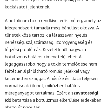
kockázatot jelentenek.
A botulinum toxin rendkívül erős méreg, amely az
idegrendszert támadja meg, bénulást okozva. A
tünetek közé tartozik a látászavar, nyelési
nehézség, szájszárazság, izomgyengeség és
légzési problémák. Kezeletlenül hagyva a
botulizmus halálos kimenetelű lehet. A
legaggasztóbb, hogy a toxin termelődése nem
feltétlenül jár látható romlási jelekkel vagy
kellemetlen szaggal. A hús íze és illata teljesen
normálisnak tűnhet, miközben halálos
méreganyagot tartalmaz. Ezért a
szavatossági
idő
betartása a botulizmus elkerülése érdekében
abszolút prioritás.