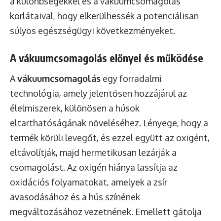
a különbségekkel és a vákuumcsomagolás
korlátaival, hogy elkerülhessék a potenciálisan
súlyos egészségügyi következményeket.
A vákuumcsomagolás előnyei és működése
A
vákuumcsomagolás
egy forradalmi
technológia, amely jelentősen hozzájárul az
élelmiszerek, különösen a húsok
eltarthatóságának növeléséhez. Lényege, hogy a
termék körüli levegőt, és ezzel együtt az oxigént,
eltávolítják, majd hermetikusan lezárják a
csomagolást. Az oxigén hiánya lassítja az
oxidációs folyamatokat, amelyek a zsír
avasodásához és a hús színének
megváltozásához vezetnének. Emellett gátolja