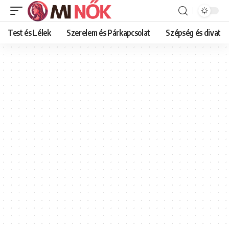
Test és Lélek
Szerelem és Párkapcsolat
Szépség és divat