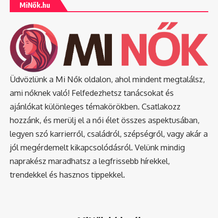
MiNők.hu
Üdvözlünk a Mi Nők oldalon, ahol mindent megtalálsz,
ami nőknek való! Felfedezhetsz tanácsokat és
ajánlókat különleges témakörökben. Csatlakozz
hozzánk, és merülj el a női élet összes aspektusában,
legyen szó karrierről, családról, szépségről, vagy akár a
jól megérdemelt kikapcsolódásról. Velünk mindig
naprakész maradhatsz a legfrissebb hírekkel,
trendekkel és hasznos tippekkel.