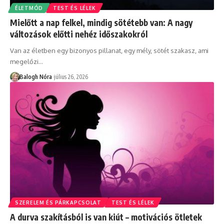
ÉLETMÓD
TEST ÉS LÉLEK
Mielőtt a nap felkel, mindig sötétebb van: A nagy
változások előtti nehéz időszakokról
Van az életben egy bizonyos pillanat, egy mély, sötét szakasz, ami
megelőzi
…
Balogh Nóra
július 26, 2026
SZERELEM ÉS PÁRKAPCSOLAT
TEST ÉS LÉLEK
A durva szakításból is van kiút – motivációs ötletek