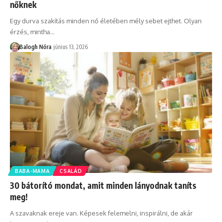
nőknek
Egy durva szakítás minden nő életében mély sebet ejthet. Olyan
érzés, mintha
…
Balogh Nóra
június 13, 2026
BABA-MAMA
CSALÁD
30 bátorító mondat, amit minden lányodnak taníts
meg!
A szavaknak ereje van. Képesek felemelni, inspirálni, de akár