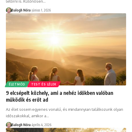
letörni is. Különösen
…
Balogh Nóra
június 1, 2026
ÉLETMÓD
TEST ÉS LÉLEK
9 elcsépelt közhely, ami a nehéz időkben valóban
működik és erőt ad
Az élet sosem egyenes vonalú, és mindannyian találkozunk olyan
időszakokkal, amikor a
…
Balogh Nóra
április 4, 2026