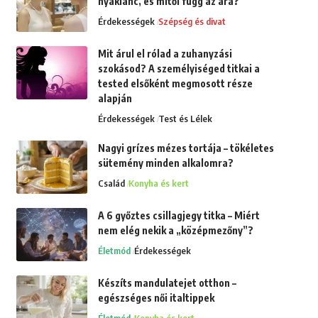
nyaklánc, és mitől függ az ára?
Érdekességek
Szépség és divat
Mit árul el rólad a zuhanyzási
szokásod? A személyiséged titkai a
tested elsőként megmosott része
alapján
Érdekességek
Test és Lélek
Nagyi grízes mézes tortája – tökéletes
sütemény minden alkalomra?
Család
Konyha és kert
A 6 győztes csillagjegy titka – Miért
nem elég nekik a „középmezőny”?
Életmód
Érdekességek
Készíts mandulatejet otthon –
egészséges női italtippek
Életmód
Konyha és kert