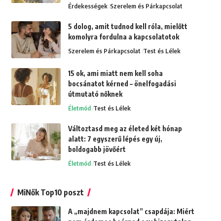
Érdekességek
Szerelem és Párkapcsolat
5 dolog, amit tudnod kell róla, mielőtt
komolyra fordulna a kapcsolatotok
Szerelem és Párkapcsolat
Test és Lélek
15 ok, ami miatt nem kell soha
bocsánatot kérned – önelfogadási
útmutató nőknek
Életmód
Test és Lélek
Változtasd meg az életed két hónap
alatt: 7 egyszerű lépés egy új,
boldogabb jövőért
Életmód
Test és Lélek
MiNők Top10 poszt
A „majdnem kapcsolat” csapdája: Miért