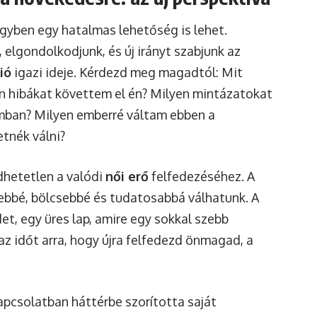
egyben egy hatalmas lehetőség is lehet.
 elgondolkodjunk, és új irányt szabjunk az
ió
igazi ideje. Kérdezd meg magadtól: Mit
n hibákat követtem el én? Milyen mintázatokat
aimban? Milyen emberré váltam ebben a
tnék válni?
dhetetlen a valódi
női erő
felfedezéséhez. A
ebbé, bölcsebbé és tudatosabbá válhatunk. A
et, egy üres lap, amire egy sokkal szebb
az időt arra, hogy újra felfedezd önmagad, a
kapcsolatban háttérbe szorította saját