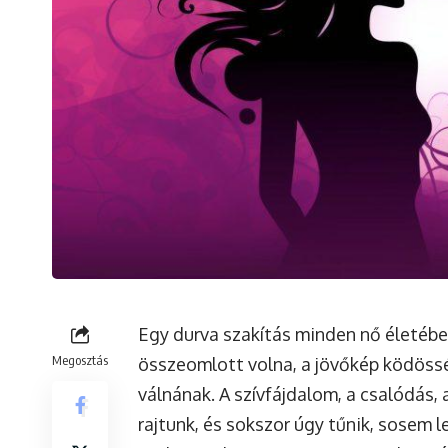
Egy durva szakítás minden nő életében
Megosztás
összeomlott volna, a jövőkép ködöss
válnának. A szívfájdalom, a csalódás,
rajtunk, és sokszor úgy tűnik, sosem le