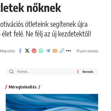
ötletek nőknek
tivációs ötleteink segítenek újra
élet felé. Ne félj az új kezdetektől!
19 perc olvasás
Megosztás
Search
for:
Méregtelenítés