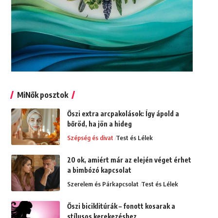
MiNők posztok
Őszi extra arcpakolások: Így ápold a
bőröd, ha jön a hideg
Szépség és divat
Test és Lélek
20 ok, amiért már az elején véget érhet
a bimbózó kapcsolat
Szerelem és Párkapcsolat
Test és Lélek
Őszi biciklitúrák – fonott kosarak a
stílusos kerekezéshez