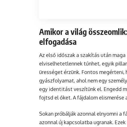
Amikor a világ összeomlik
elfogadása
Az első időszak a szakítás után maga
elviselhetetlennek tűnhet, egyik pill
ürességet érzünk. Fontos megérteni, h
gyászfolyamat, ahol nem egy személy
egy identitást veszítünk el. Engedd 
fojtsd el őket. A fájdalom elismerése 
Sokan próbálják azonnal elnyomni a f
azonnal új kapcsolatba ugranak. Eze