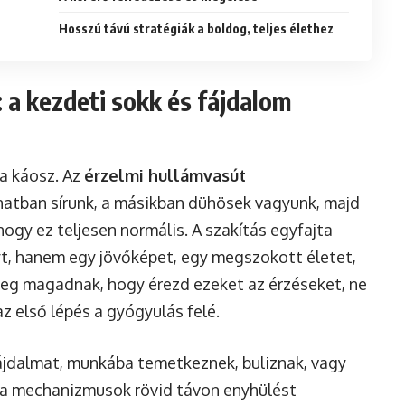
Hosszú távú stratégiák a boldog, teljes élethez
: a kezdeti sokk és fájdalom
 a káosz. Az
érzelmi hullámvasút
anatban sírunk, a másikban dühösek vagyunk, majd
ogy ez teljesen normális. A szakítás egyfajta
t, hanem egy jövőképet, egy megszokott életet,
meg magadnak, hogy érezd ezeket az érzéseket, ne
az első lépés a gyógyulás felé.
ájdalmat, munkába temetkeznek, buliznak, vagy
k a mechanizmusok rövid távon enyhülést