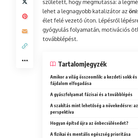
született, hogy megmutassa: a legmélye
lehet a legnagyobb katalizátor az
öni
élet felé vezető úton. Lépésről lépés
gyógyulás folyamatán, motivációs ötl
továbblépést.
Tartalomjegyzék
Amikor a világ összeomlik: a kezdeti sokk és
fájdalom elfogadása
A gyászfolyamat fázisai és a továbblépés
A szakítás mint lehetőség a növekedésre: az
perspektíva
Hogyan építsd újra az önbecsülésedet?
A fizikai és mentális egészség prioritása