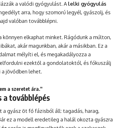
ázzák a valódi gyógyulást. A
lelki gyógyulás
ngedélyt arra, hogy szomorú legyél, gyászolj, és
majd valóban továbblépni.
ája könnyen elkaphat minket. Rágódunk a múlton,
ibákat, akár magunkban, akár a másikban. Ez a
dalmat mélyíti el, és megakadályozza a
lfordulni ezektől a gondolatoktól, és fókuszálj
i a jövődben lehet.
em a szeretet ára.”
s a továbblépés
 a gyász öt fő fázisból áll: tagadás, harag,
ár ez a modell eredetileg a halál okozta gyászra
lés
során is megfigyelhetők ezek a szakaszok.