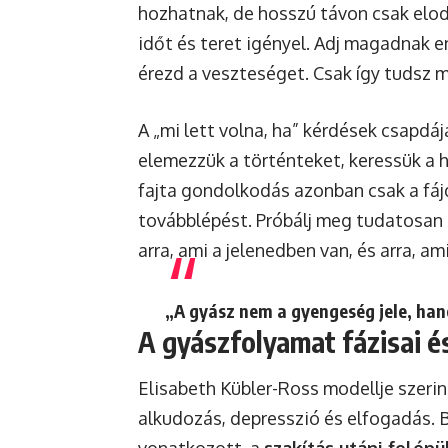
hozhatnak, de hosszú távon csak elod
időt és teret igényel. Adj magadnak e
érezd a veszteséget. Csak így tudsz 
A „mi lett volna, ha” kérdések csapd
elemezzük a történteket, keressük a h
fajta gondolkodás azonban csak a fáj
továbblépést. Próbálj meg tudatosan e
arra, ami a jelenedben van, és arra, am
„A gyász nem a gyengeség jele, han
A gyászfolyamat fázisai é
Elisabeth Kübler-Ross modellje szerint
alkudozás, depresszió és elfogadás. B
vonatkozott, a
szakítás utáni felépü