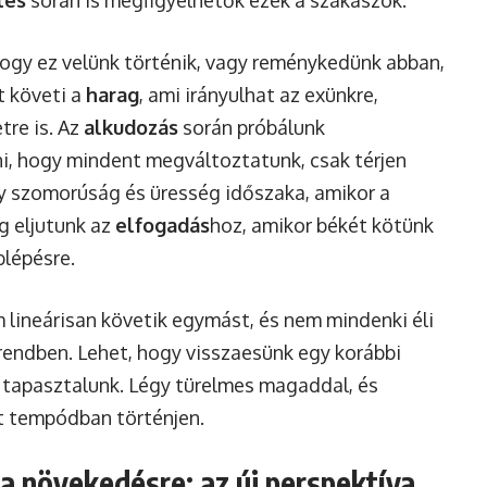
hogy ez velünk történik, vagy reménykedünk abban,
t követi a
harag
, ami irányulhat az exünkre,
tre is. Az
alkudozás
során próbálunk
ni, hogy mindent megváltoztatunk, csak térjen
y szomorúság és üresség időszaka, amikor a
g eljutunk az
elfogadás
hoz, amikor békét kötünk
blépésre.
 lineárisan követik egymást, és nem mindenki éli
endben. Lehet, hogy visszaesünk egy korábbi
s tapasztalunk. Légy türelmes magaddal, és
t tempódban történjen.
 a növekedésre: az új perspektíva