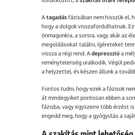
A
tagadás
fázisában nem hisszük el, 
hogy a dolgok visszafordulhatnak. Ez
önmagunkra, a sorsra, vagy akár az éle
megoldásokat találni, ígéreteket ten
vissza a régi rend. A
depresszió
a mél
reménytelenség uralkodik. Végül pedi
a helyzettel, és készen állunk a továb
Fontos tudni, hogy ezek a fázisok nem
át mindegyiket pontosan ebben a sorr
fázisba, vagy egyszerre több érzést i
engedd meg, hogy a gyógyulás a sajá
A szakítás mint lehetőség