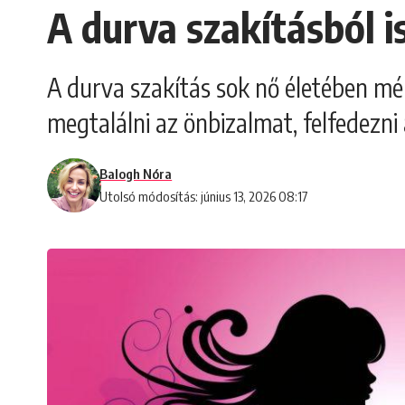
A durva szakításból i
A durva szakítás sok nő életében mél
megtalálni az önbizalmat, felfedezni a
Balogh Nóra
Utolsó módosítás: június 13, 2026 08:17