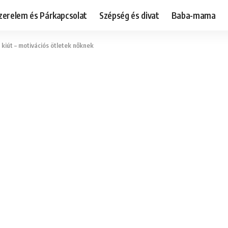
zerelem és Párkapcsolat
Szépség és divat
Baba-mama
 kiút – motivációs ötletek nőknek