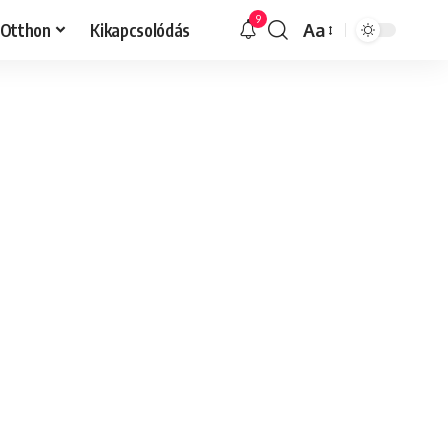
9
Otthon
Kikapcsolódás
Aa
Font
Resizer