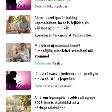
Életmód
Kikapcsolódás
Akkor leszel igazán boldog
kapcsolatban, ha te is fejlődsz, és
vállalod az önmunkát
Szerelem és Párkapcsolat
Test és Lélek
Mit jelent új maminak lenni?
Elmeséljük, mire lehet számítani női
szemmel
Baba-mama
Család
Júliusi rózsaszín kedvenceink – pretty in
pink a női stílus jegyében
Életmód
Szépség és divat
A három legmegbízhatóbb csillagjegy
2025-ben is stabilitást ad a
párkapcsolatokban