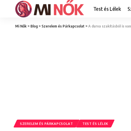
Test és Lélek
S
Mi Nők
>
Blog
>
Szerelem és Párkapcsolat
>
A durva szakításból is van
SZERELEM ÉS PÁRKAPCSOLAT
TEST ÉS LÉLEK