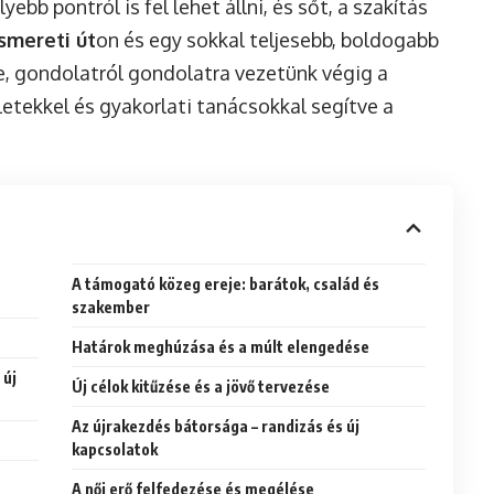
bb pontról is fel lehet állni, és sőt, a szakítás
smereti út
on és egy sokkal teljesebb, boldogabb
re, gondolatról gondolatra vezetünk végig a
etekkel és gyakorlati tanácsokkal segítve a
A támogató közeg ereje: barátok, család és
szakember
Határok meghúzása és a múlt elengedése
 új
Új célok kitűzése és a jövő tervezése
Az újrakezdés bátorsága – randizás és új
kapcsolatok
A női erő felfedezése és megélése