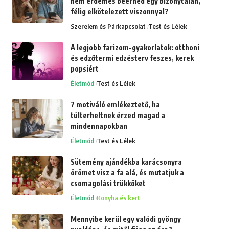
nem érdemes beérned egy bizonytalan,
félig elkötelezett viszonnyal?
Szerelem és Párkapcsolat
Test és Lélek
A legjobb farizom-gyakorlatok: otthoni
és edzőtermi edzésterv feszes, kerek
popsiért
Életmód
Test és Lélek
7 motiváló emlékeztető, ha
túlterheltnek érzed magad a
mindennapokban
Életmód
Test és Lélek
Sütemény ajándékba karácsonyra
örömet visz a fa alá, és mutatjuk a
csomagolási trükköket
Életmód
Konyha és kert
Mennyibe kerül egy valódi gyöngy