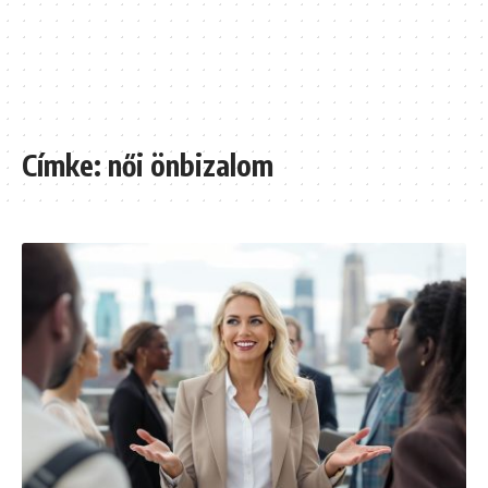
Címke:
női önbizalom