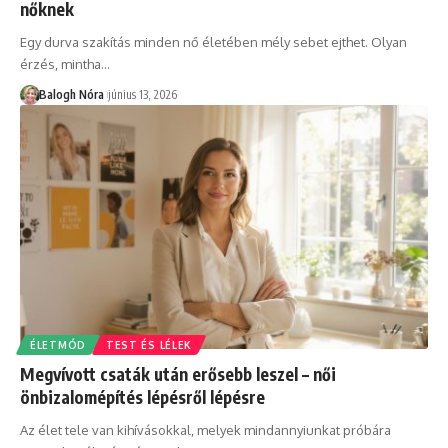
nőknek
Egy durva szakítás minden nő életében mély sebet ejthet. Olyan
érzés, mintha
…
Balogh Nóra
június 13, 2026
ÉLETMÓD
TEST ÉS LÉLEK
Megvívott csaták után erősebb leszel – női
önbizalomépítés lépésről lépésre
Az élet tele van kihívásokkal, melyek mindannyiunkat próbára