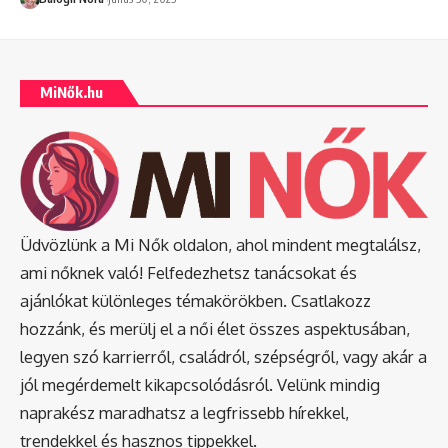
MiNők.hu
Üdvözlünk a Mi Nők oldalon, ahol mindent megtalálsz,
ami nőknek való! Felfedezhetsz tanácsokat és
ajánlókat különleges témakörökben. Csatlakozz
hozzánk, és merülj el a női élet összes aspektusában,
legyen szó karrierről, családról, szépségről, vagy akár a
jól megérdemelt kikapcsolódásról. Velünk mindig
naprakész maradhatsz a legfrissebb hírekkel,
trendekkel és hasznos tippekkel.