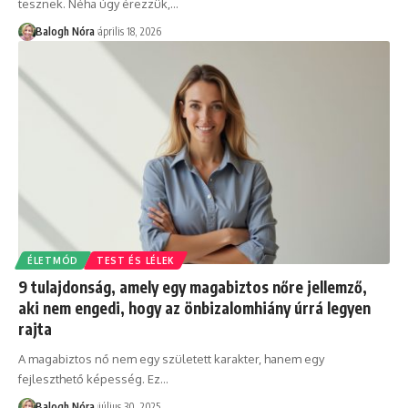
tesznek. Néha úgy érezzük,
…
Balogh Nóra
április 18, 2026
ÉLETMÓD
TEST ÉS LÉLEK
9 tulajdonság, amely egy magabiztos nőre jellemző,
aki nem engedi, hogy az önbizalomhiány úrrá legyen
rajta
A magabiztos nő nem egy született karakter, hanem egy
fejleszthető képesség. Ez
…
Balogh Nóra
július 30, 2025