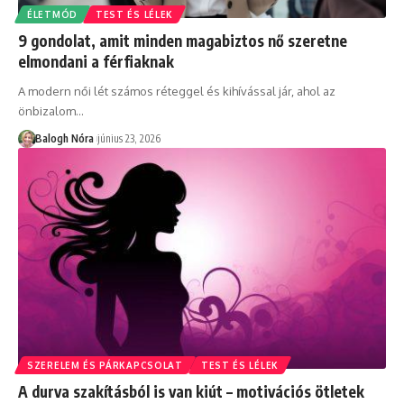
ÉLETMÓD
TEST ÉS LÉLEK
9 gondolat, amit minden magabiztos nő szeretne
elmondani a férfiaknak
A modern női lét számos réteggel és kihívással jár, ahol az
önbizalom
…
Balogh Nóra
június 23, 2026
SZERELEM ÉS PÁRKAPCSOLAT
TEST ÉS LÉLEK
A durva szakításból is van kiút – motivációs ötletek