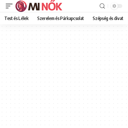
Test és Lélek
Szerelem és Párkapcsolat
Szépség és divat