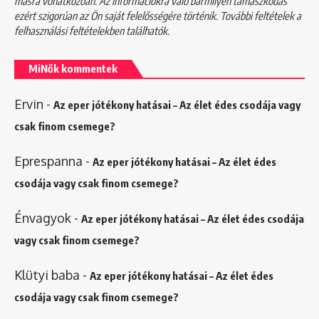
másra vonatkozóan. Az információkra való bármilyen támaszkodás
ezért szigorúan az Ön saját felelősségére történik. További feltételek a
felhasználási feltételekben
találhatók.
MiNők kommentek
Ervin
-
Az eper jótékony hatásai – Az élet édes csodája vagy
csak finom csemege?
Eprespanna
-
Az eper jótékony hatásai – Az élet édes
csodája vagy csak finom csemege?
Énvagyok
-
Az eper jótékony hatásai – Az élet édes csodája
vagy csak finom csemege?
Klütyi baba
-
Az eper jótékony hatásai – Az élet édes
csodája vagy csak finom csemege?