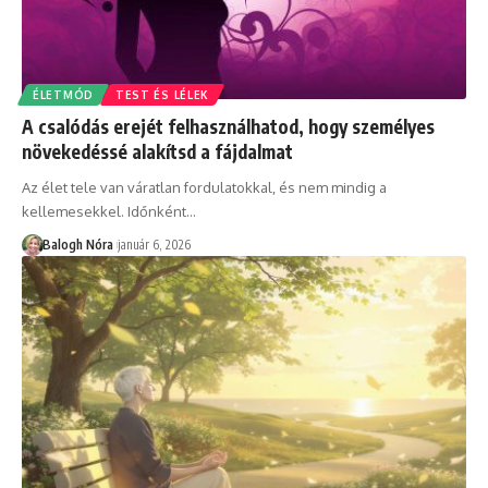
ÉLETMÓD
TEST ÉS LÉLEK
A csalódás erejét felhasználhatod, hogy személyes
növekedéssé alakítsd a fájdalmat
Az élet tele van váratlan fordulatokkal, és nem mindig a
kellemesekkel. Időnként
…
Balogh Nóra
január 6, 2026