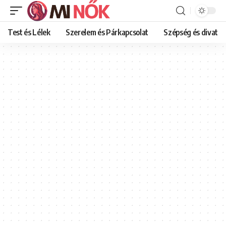
Test és Lélek
Szerelem és Párkapcsolat
Szépség és divat