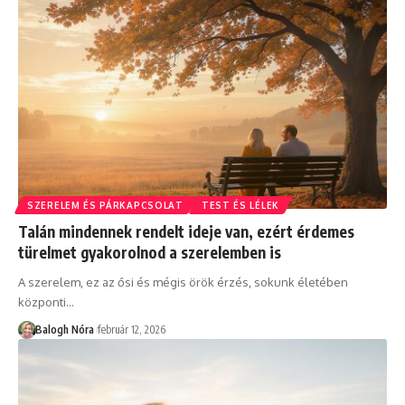
SZERELEM ÉS PÁRKAPCSOLAT
TEST ÉS LÉLEK
Talán mindennek rendelt ideje van, ezért érdemes
türelmet gyakorolnod a szerelemben is
A szerelem, ez az ősi és mégis örök érzés, sokunk életében
központi
…
Balogh Nóra
február 12, 2026