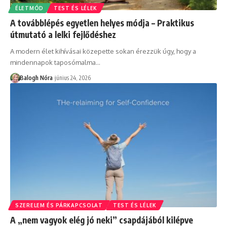
ÉLETMÓD
TEST ÉS LÉLEK
A továbblépés egyetlen helyes módja – Praktikus
útmutató a lelki fejlődéshez
A modern élet kihívásai közepette sokan érezzük úgy, hogy a
mindennapok taposómalma
…
Balogh Nóra
június 24, 2026
SZERELEM ÉS PÁRKAPCSOLAT
TEST ÉS LÉLEK
A „nem vagyok elég jó neki” csapdájából kilépve