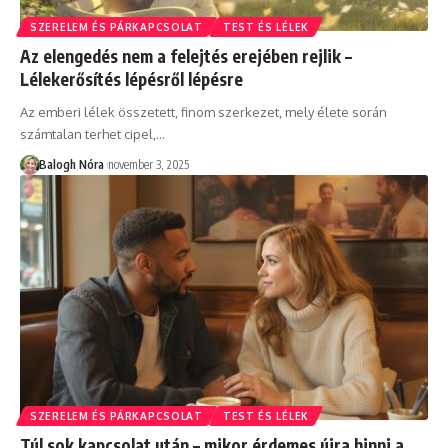
SZERELEM ÉS PÁRKAPCSOLAT
TEST ÉS LÉLEK
Az elengedés nem a felejtés erejében rejlik –
Lélekerősítés lépésről lépésre
Az emberi lélek összetett, finom szerkezet, mely élete során
számtalan terhet cipel,
…
Balogh Nóra
november 3, 2025
SZERELEM ÉS PÁRKAPCSOLAT
TEST ÉS LÉLEK
Túl sok kapcsolat után – mikor érdemes újra hinni a