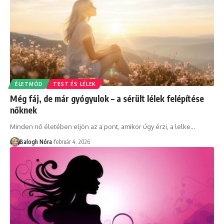
ÉLETMÓD
TEST ÉS LÉLEK
Még fáj, de már gyógyulok – a sérült lélek felépítése
nőknek
Minden nő életében eljön az a pont, amikor úgy érzi, a lelke
…
Balogh Nóra
február 4, 2026