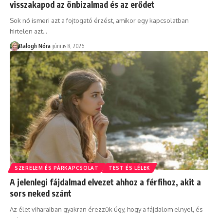
visszakapod az önbizalmad és az erődet
Sok nő ismeri azt a fojtogató érzést, amikor egy kapcsolatban
hirtelen azt
…
Balogh Nóra
június 8, 2026
SZERELEM ÉS PÁRKAPCSOLAT
TEST ÉS LÉLEK
A jelenlegi fájdalmad elvezet ahhoz a férfihoz, akit a
sors neked szánt
Az élet viharaiban gyakran érezzük úgy, hogy a fájdalom elnyel, és