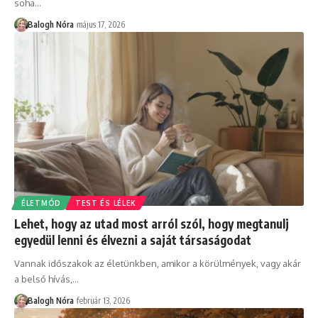
soha
…
Balogh Nóra
május 17, 2026
ÉLETMÓD
TEST ÉS LÉLEK
Lehet, hogy az utad most arról szól, hogy megtanulj
egyedül lenni és élvezni a saját társaságodat
Vannak időszakok az életünkben, amikor a körülmények, vagy akár
a belső hívás,
…
Balogh Nóra
február 13, 2026