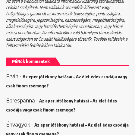
Az ezen a weboldalon található információk kizárólag szórakoztatási
célokat szolgálnak. Nem vállalunk semmiféle kifejezett vagy
hallgatólagos garanciát az információk teljességére, pontosságára,
megfelelőségére, jogszerűségére, hasznosságára, megbízhatóságára,
alkalmasságára vagy hozzáférhetőségére vonatkozóan, vagy bármi
másra vonatkozóan. Az információkra való bármilyen támaszkodás
ezért szigorúan az Ön saját felelősségére történik. További feltételek a
felhasználási feltételekben
találhatók.
MiNők kommentek
Ervin
-
Az eper jótékony hatásai – Az élet édes csodája vagy
csak finom csemege?
Eprespanna
-
Az eper jótékony hatásai – Az élet édes
csodája vagy csak finom csemege?
Énvagyok
-
Az eper jótékony hatásai – Az élet édes csodája
vagy csak finom csemege?