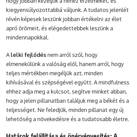
hogy jobban kezeljük a nehéz érzelmeket, és
kiegyensúlyozottabbá váljunk. A tudatos jelenlét
révén képesek leszünk jobban értékelni az élet
apró örömeit, és elégedettebbek leszünk a
mindennapokkal.
A
lelki fejlődés
nem arról szól, hogy
elmenekülünk a valóság elől, hanem arról, hogy
teljes mértékben megéljük azt, minden
kihívásával és szépségével együtt. A mindfulness
ehhez adja meg a kulcsot, segítve minket abban,
hogy a jelen pillanatban találjuk meg a békét és a
teljességet. Ne feledjük, minden pillanat egy új
lehetőség a növekedésre és a tudatosabb életre.
Határok felállítása és önérvényesítés: A