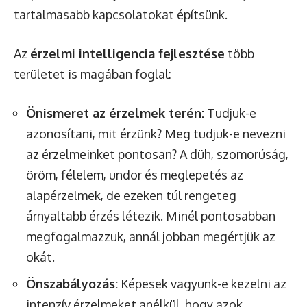
tartalmasabb kapcsolatokat építsünk.
Az
érzelmi intelligencia fejlesztése
több
területet is magában foglal:
Önismeret az érzelmek terén:
Tudjuk-e
azonosítani, mit érzünk? Meg tudjuk-e nevezni
az érzelmeinket pontosan? A düh, szomorúság,
öröm, félelem, undor és meglepetés az
alapérzelmek, de ezeken túl rengeteg
árnyaltabb érzés létezik. Minél pontosabban
megfogalmazzuk, annál jobban megértjük az
okát.
Önszabályozás:
Képesek vagyunk-e kezelni az
intenzív érzelmeket anélkül, hogy azok