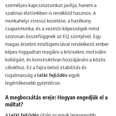
személyes kapcsolatainkat javítja, hanem a
szakmai életünkben is rendkívül hasznos. A
munkahelyi stressz kezelése, a hatékony
csapatmunka, és a vezetői képességek mind
szorosan összefüggnek az EQ szintjével. Egy
magas érzelmi intelligenciával rendelkező ember
képes higgadtan reagálni a krízisekre, motiválni
kollégáit, és konstruktívan hozzájárulni a közös
célokhoz. Ez a fajta belső stabilitás és
rugalmasság a
lelki fejlődés
egyik
legértékesebb gyümölcse.
A megbocsátás ereje: Hogyan engedjük el a
múltat?
A
lelki fejlődés
útján az egyik legnagyobb