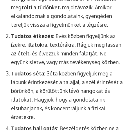
megtölti a tüdőnket, majd távozik. Amikor
elkalandoznak a gondolataink, gyengéden
tereljük vissza a figyelmünket a légzésre.
Tudatos étkezés:
Evés közben figyeljünk az
ízekre, illatokra, textúrákra. Rágjuk meg lassan
az ételt, és élvezzük minden falatját. Ne
együnk sietve, vagy más tevékenység közben.
Tudatos séta:
Séta közben figyeljük meg a
lábunk érintkezését a talajjal, a szél érintését a
bőrünkön, a körülöttünk lévő hangokat és
illatokat. Hagyjuk, hogy a gondolataink
elsuhanjanak, és koncentráljunk a fizikai
érzetekre.
Tudatos hallgatás:
Beszélgetés közben ne a