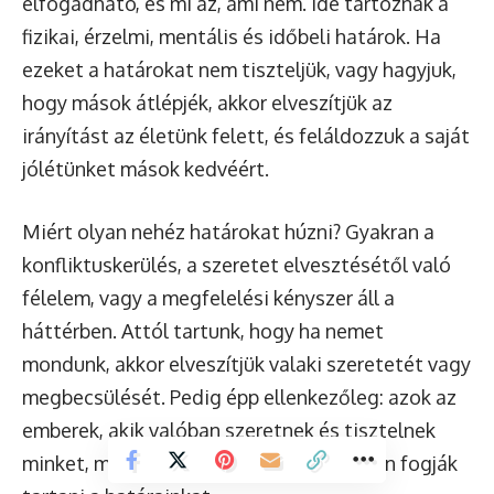
elfogadható, és mi az, ami nem. Ide tartoznak a
fizikai, érzelmi, mentális és időbeli határok. Ha
ezeket a határokat nem tiszteljük, vagy hagyjuk,
hogy mások átlépjék, akkor elveszítjük az
irányítást az életünk felett, és feláldozzuk a saját
jólétünket mások kedvéért.
Miért olyan nehéz határokat húzni? Gyakran a
konfliktuskerülés, a szeretet elvesztésétől való
félelem, vagy a megfelelési kényszer áll a
háttérben. Attól tartunk, hogy ha nemet
mondunk, akkor elveszítjük valaki szeretetét vagy
megbecsülését. Pedig épp ellenkezőleg: azok az
emberek, akik valóban szeretnek és tisztelnek
minket, meg fogják érteni és tiszteletben fogják