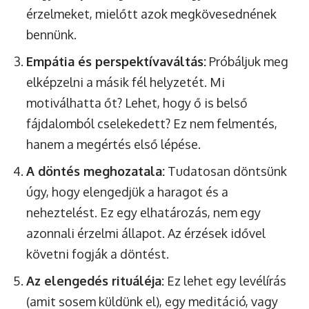
érzelmeket, mielőtt azok megkövesednének
bennünk.
Empátia és perspektívaváltás:
Próbáljuk meg
elképzelni a másik fél helyzetét. Mi
motiválhatta őt? Lehet, hogy ő is belső
fájdalomból cselekedett? Ez nem felmentés,
hanem a megértés első lépése.
A döntés meghozatala:
Tudatosan döntsünk
úgy, hogy elengedjük a haragot és a
neheztelést. Ez egy elhatározás, nem egy
azonnali érzelmi állapot. Az érzések idővel
követni fogják a döntést.
Az elengedés rituáléja:
Ez lehet egy levélírás
(amit sosem küldünk el), egy meditáció, vagy