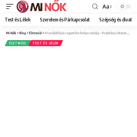
Aa
Font
Resizer
Test és Lélek
Szerelem és Párkapcsolat
Szépség és divat
Mi Nők
>
Blog
>
Életmód
>
A továbblépés egyetlen helyes módja – Praktikus útmutató a lelki fejlődéshez
ÉLETMÓD
TEST ÉS LÉLEK