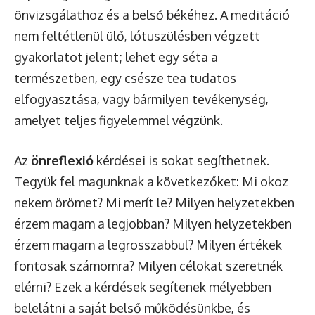
önvizsgálathoz és a belső békéhez. A meditáció
nem feltétlenül ülő, lótuszülésben végzett
gyakorlatot jelent; lehet egy séta a
természetben, egy csésze tea tudatos
elfogyasztása, vagy bármilyen tevékenység,
amelyet teljes figyelemmel végzünk.
Az
önreflexió
kérdései is sokat segíthetnek.
Tegyük fel magunknak a következőket: Mi okoz
nekem örömet? Mi merít le? Milyen helyzetekben
érzem magam a legjobban? Milyen helyzetekben
érzem magam a legrosszabbul? Milyen értékek
fontosak számomra? Milyen célokat szeretnék
elérni? Ezek a kérdések segítenek mélyebben
belelátni a saját belső működésünkbe, és