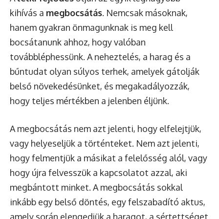
kihívás a
megbocsátás
. Nemcsak másoknak,
hanem gyakran önmagunknak is meg kell
bocsátanunk ahhoz, hogy valóban
továbbléphessünk. A neheztelés, a harag és a
bűntudat olyan súlyos terhek, amelyek gátolják
belső növekedésünket, és megakadályozzák,
hogy teljes mértékben a jelenben éljünk.
A megbocsátás nem azt jelenti, hogy elfelejtjük,
vagy helyeseljük a történteket. Nem azt jelenti,
hogy felmentjük a másikat a felelősség alól, vagy
hogy újra felvesszük a kapcsolatot azzal, aki
megbántott minket. A megbocsátás sokkal
inkább egy belső döntés, egy felszabadító aktus,
amely során elengedjük a haragot, a sértettséget