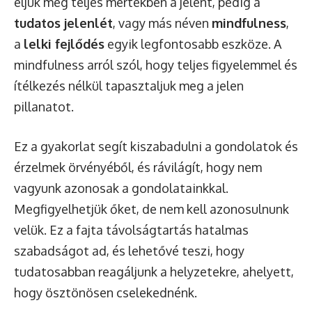
éljük meg teljes mértékben a jelent, pedig a
tudatos jelenlét
, vagy más néven
mindfulness
,
a
lelki fejlődés
egyik legfontosabb eszköze. A
mindfulness arról szól, hogy teljes figyelemmel és
ítélkezés nélkül tapasztaljuk meg a jelen
pillanatot.
Ez a gyakorlat segít kiszabadulni a gondolatok és
érzelmek örvényéből, és rávilágít, hogy nem
vagyunk azonosak a gondolatainkkal.
Megfigyelhetjük őket, de nem kell azonosulnunk
velük. Ez a fajta távolságtartás hatalmas
szabadságot ad, és lehetővé teszi, hogy
tudatosabban reagáljunk a helyzetekre, ahelyett,
hogy ösztönösen cselekednénk.