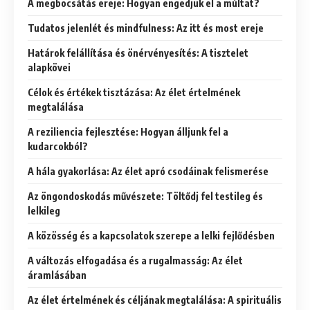
A megbocsátás ereje: Hogyan engedjük el a múltat?
Tudatos jelenlét és mindfulness: Az itt és most ereje
Határok felállítása és önérvényesítés: A tisztelet
alapkövei
Célok és értékek tisztázása: Az élet értelmének
megtalálása
A reziliencia fejlesztése: Hogyan álljunk fel a
kudarcokból?
A hála gyakorlása: Az élet apró csodáinak felismerése
Az öngondoskodás művészete: Töltődj fel testileg és
lelkileg
A közösség és a kapcsolatok szerepe a lelki fejlődésben
A változás elfogadása és a rugalmasság: Az élet
áramlásában
Az élet értelmének és céljának megtalálása: A spirituális