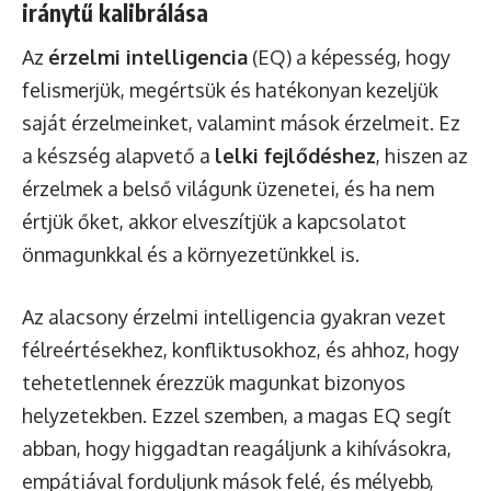
iránytű kalibrálása
Az
érzelmi intelligencia
(EQ) a képesség, hogy
felismerjük, megértsük és hatékonyan kezeljük
saját érzelmeinket, valamint mások érzelmeit. Ez
a készség alapvető a
lelki fejlődéshez
, hiszen az
érzelmek a belső világunk üzenetei, és ha nem
értjük őket, akkor elveszítjük a kapcsolatot
önmagunkkal és a környezetünkkel is.
Az alacsony érzelmi intelligencia gyakran vezet
félreértésekhez, konfliktusokhoz, és ahhoz, hogy
tehetetlennek érezzük magunkat bizonyos
helyzetekben. Ezzel szemben, a magas EQ segít
abban, hogy higgadtan reagáljunk a kihívásokra,
empátiával forduljunk mások felé, és mélyebb,