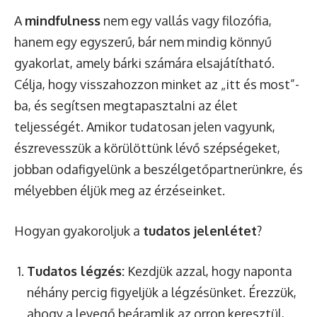
A
mindfulness
nem egy vallás vagy filozófia,
hanem egy egyszerű, bár nem mindig könnyű
gyakorlat, amely bárki számára elsajátítható.
Célja, hogy visszahozzon minket az „itt és most”-
ba, és segítsen megtapasztalni az élet
teljességét. Amikor tudatosan jelen vagyunk,
észrevesszük a körülöttünk lévő szépségeket,
jobban odafigyelünk a beszélgetőpartnerünkre, és
mélyebben éljük meg az érzéseinket.
Hogyan gyakoroljuk a
tudatos jelenlétet
?
Tudatos légzés:
Kezdjük azzal, hogy naponta
néhány percig figyeljük a légzésünket. Érezzük,
ahogy a levegő beáramlik az orron keresztül,