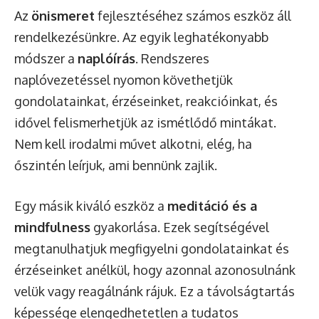
Az
önismeret
fejlesztéséhez számos eszköz áll
rendelkezésünkre. Az egyik leghatékonyabb
módszer a
naplóírás
. Rendszeres
naplóvezetéssel nyomon követhetjük
gondolatainkat, érzéseinket, reakcióinkat, és
idővel felismerhetjük az ismétlődő mintákat.
Nem kell irodalmi művet alkotni, elég, ha
őszintén leírjuk, ami bennünk zajlik.
Egy másik kiváló eszköz a
meditáció és a
mindfulness
gyakorlása. Ezek segítségével
megtanulhatjuk megfigyelni gondolatainkat és
érzéseinket anélkül, hogy azonnal azonosulnánk
velük vagy reagálnánk rájuk. Ez a távolságtartás
képessége elengedhetetlen a tudatos