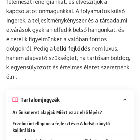
felemészti energiánkat, és elveszítjük a
kapcsolatot önmagunkkal. A folyamatos külső
ingerek, a teljesítménykényszer és a társadalmi
elvárások gyakran elfedik belső hangunkat, és
elterelik figyelmünket a valóban fontos
dolgokról. Pedig a
lelki fejlődés
nem luxus,
hanem alapvető szükséglet, ha tartósan boldog,
kiegyensúlyozott és értelmes életet szeretnénk
élni.
Tartalomjegyzék
Az önismeret alapjai: Miért ez az első lépés?
Érzelmi intelligencia fejlesztése: A belső iránytű
kalibrálása