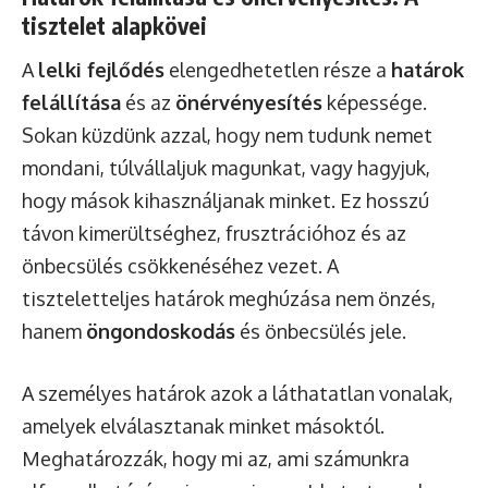
tisztelet alapkövei
A
lelki fejlődés
elengedhetetlen része a
határok
felállítása
és az
önérvényesítés
képessége.
Sokan küzdünk azzal, hogy nem tudunk nemet
mondani, túlvállaljuk magunkat, vagy hagyjuk,
hogy mások kihasználjanak minket. Ez hosszú
távon kimerültséghez, frusztrációhoz és az
önbecsülés csökkenéséhez vezet. A
tiszteletteljes határok meghúzása nem önzés,
hanem
öngondoskodás
és önbecsülés jele.
A személyes határok azok a láthatatlan vonalak,
amelyek elválasztanak minket másoktól.
Meghatározzák, hogy mi az, ami számunkra