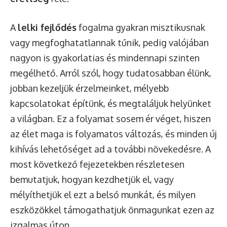
A
lelki fejlődés
fogalma gyakran misztikusnak
vagy megfoghatatlannak tűnik, pedig valójában
nagyon is gyakorlatias és mindennapi szinten
megélhető. Arról szól, hogy tudatosabban élünk,
jobban kezeljük érzelmeinket, mélyebb
kapcsolatokat építünk, és megtaláljuk helyünket
a világban. Ez a folyamat sosem ér véget, hiszen
az élet maga is folyamatos változás, és minden új
kihívás lehetőséget ad a további növekedésre. A
most következő fejezetekben részletesen
bemutatjuk, hogyan kezdhetjük el, vagy
mélyíthetjük el ezt a belső munkát, és milyen
eszközökkel támogathatjuk önmagunkat ezen az
izgalmas úton.