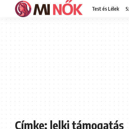
Test és Lélek
S
Címke:
lelki támogatás