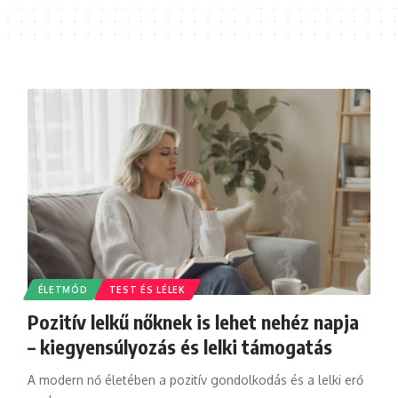
ÉLETMÓD
TEST ÉS LÉLEK
Pozitív lelkű nőknek is lehet nehéz napja
– kiegyensúlyozás és lelki támogatás
A modern nő életében a pozitív gondolkodás és a lelki erő