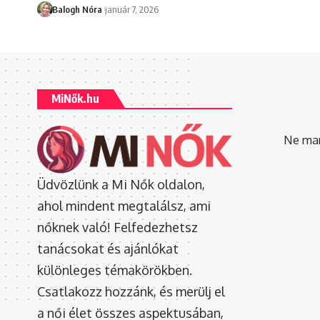
Balogh Nóra
január 7, 2026
MiNők.hu
Ne mara
Üdvözlünk a Mi Nők oldalon,
ahol mindent megtalálsz, ami
nőknek való! Felfedezhetsz
tanácsokat és ajánlókat
különleges témakörökben.
Csatlakozz hozzánk, és merülj el
a női élet összes aspektusában,