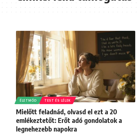
ÉLETMÓD
TEST ÉS LÉLEK
Mielőtt feladnád, olvasd el ezt a 20
emlékeztetőt: Erőt adó gondolatok a
legnehezebb napokra