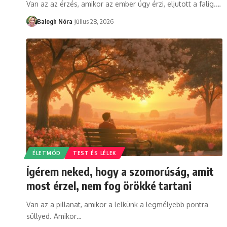
Van az az érzés, amikor az ember úgy érzi, eljutott a falig.
…
Balogh Nóra
július 28, 2026
ÉLETMÓD
TEST ÉS LÉLEK
Ígérem neked, hogy a szomorúság, amit
most érzel, nem fog örökké tartani
Van az a pillanat, amikor a lelkünk a legmélyebb pontra
süllyed. Amikor
…