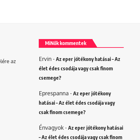
MiNők kommentek
Ervin
-
Az eper jótékony hatásai – Az
elére az
élet édes csodája vagy csak finom
csemege?
Eprespanna
-
Az eper jótékony
hatásai – Az élet édes csodája vagy
csak finom csemege?
Énvagyok
-
Az eper jótékony hatásai
– Az élet édes csodája vagy csak finom