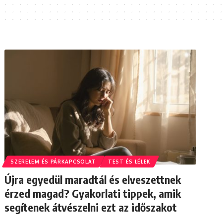
SZERELEM ÉS PÁRKAPCSOLAT
TEST ÉS LÉLEK
Újra egyedül maradtál és elveszettnek
érzed magad? Gyakorlati tippek, amik
segítenek átvészelni ezt az időszakot