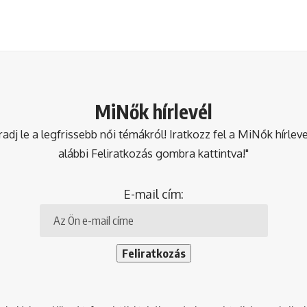
MiNők hírlevél
dj le a legfrissebb női témákról! Iratkozz fel a MiNők hírlev
alábbi Feliratkozás gombra kattintva!"
E-mail cím: