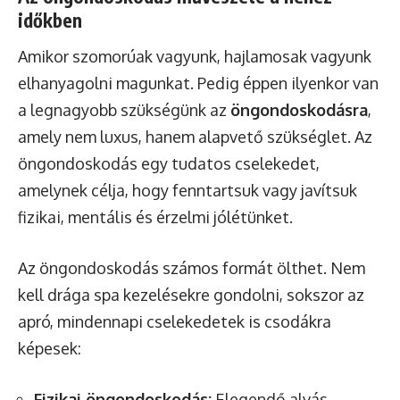
időkben
Amikor szomorúak vagyunk, hajlamosak vagyunk
elhanyagolni magunkat. Pedig éppen ilyenkor van
a legnagyobb szükségünk az
öngondoskodásra
,
amely nem luxus, hanem alapvető szükséglet. Az
öngondoskodás egy tudatos cselekedet,
amelynek célja, hogy fenntartsuk vagy javítsuk
fizikai, mentális és érzelmi jólétünket.
Az öngondoskodás számos formát ölthet. Nem
kell drága spa kezelésekre gondolni, sokszor az
apró, mindennapi cselekedetek is csodákra
képesek:
Fizikai öngondoskodás:
Elegendő alvás,