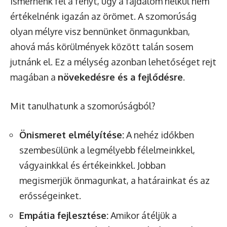
ismernénk fel a fényt, úgy a fájdalom nélkül nem
értékelnénk igazán az örömet. A szomorúság
olyan mélyre visz bennünket önmagunkban,
ahová más körülmények között talán sosem
jutnánk el. Ez a mélység azonban lehetőséget rejt
magában a
növekedésre és a fejlődésre
.
Mit tanulhatunk a szomorúságból?
Önismeret elmélyítése:
A nehéz időkben
szembesülünk a legmélyebb félelmeinkkel,
vágyainkkal és értékeinkkel. Jobban
megismerjük önmagunkat, a határainkat és az
erősségeinket.
Empátia fejlesztése:
Amikor átéljük a