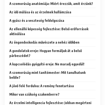
A szomorúság anatómiája: Miért érezzük, amit érzünk?
Az idő múlása és az érzelmek hullámzása
A gyász és a veszteség feldolgozása
Az ellenálló képesség fejlesztése: Belső erőforrások
aktiválása
Az öngondoskodás művészete a nehéz időkben
A gondolatok ereje: Hogyan formáljuk át a belső
párbeszédet?
A kapcsolódás gyógyító ereje: Ne maradj egyedül!
A szomorúság mint tanítómester: Mit tanulhatunk
belőle?
A jövő felé fordulva: A remény fenntartása
Mikor van szükség szakemberre?
Az érzelmi intelligencia fejlesztése: Jobban megérteni