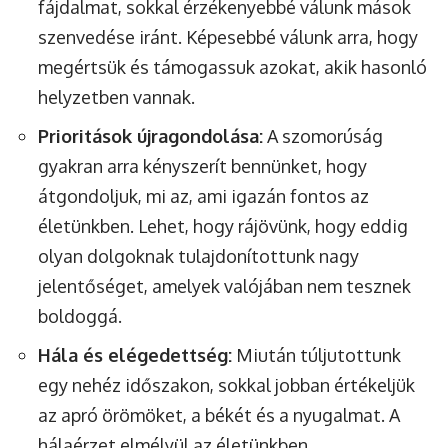
fájdalmat, sokkal érzékenyebbé válunk mások
szenvedése iránt. Képesebbé válunk arra, hogy
megértsük és támogassuk azokat, akik hasonló
helyzetben vannak.
Prioritások újragondolása:
A szomorúság
gyakran arra kényszerít bennünket, hogy
átgondoljuk, mi az, ami igazán fontos az
életünkben. Lehet, hogy rájövünk, hogy eddig
olyan dolgoknak tulajdonítottunk nagy
jelentőséget, amelyek valójában nem tesznek
boldoggá.
Hála és elégedettség:
Miután túljutottunk
egy nehéz időszakon, sokkal jobban értékeljük
az apró örömöket, a békét és a nyugalmat. A
hálaérzet elmélyül az életünkben.