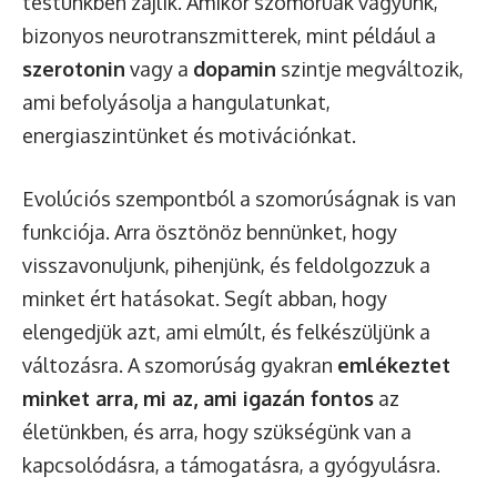
testünkben zajlik. Amikor szomorúak vagyunk,
bizonyos neurotranszmitterek, mint például a
szerotonin
vagy a
dopamin
szintje megváltozik,
ami befolyásolja a hangulatunkat,
energiaszintünket és motivációnkat.
Evolúciós szempontból a szomorúságnak is van
funkciója. Arra ösztönöz bennünket, hogy
visszavonuljunk, pihenjünk, és feldolgozzuk a
minket ért hatásokat. Segít abban, hogy
elengedjük azt, ami elmúlt, és felkészüljünk a
változásra. A szomorúság gyakran
emlékeztet
minket arra, mi az, ami igazán fontos
az
életünkben, és arra, hogy szükségünk van a
kapcsolódásra, a támogatásra, a gyógyulásra.