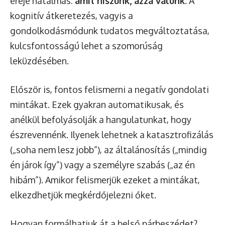
ereje hatalmas:
amit hiszünk, azzá válunk
. A
kognitív átkeretezés, vagyis a
gondolkodásmódunk tudatos megváltoztatása,
kulcsfontosságú lehet a szomorúság
leküzdésében.
Először is, fontos felismerni a negatív gondolati
mintákat. Ezek gyakran automatikusak, és
anélkül befolyásolják a hangulatunkat, hogy
észrevennénk. Ilyenek lehetnek a katasztrofizálás
(„soha nem lesz jobb”), az általánosítás („mindig
én járok így”) vagy a személyre szabás („az én
hibám”). Amikor felismerjük ezeket a mintákat,
elkezdhetjük megkérdőjelezni őket.
Hogyan formálhatjuk át a belső párbeszédet?