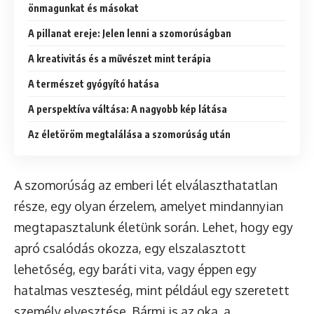
önmagunkat és másokat
A pillanat ereje: Jelen lenni a szomorúságban
A kreativitás és a művészet mint terápia
A természet gyógyító hatása
A perspektíva váltása: A nagyobb kép látása
Az életöröm megtalálása a szomorúság után
A szomorúság az emberi lét elválaszthatatlan
része, egy olyan érzelem, amelyet mindannyian
megtapasztalunk életünk során. Lehet, hogy egy
apró csalódás okozza, egy elszalasztott
lehetőség, egy baráti vita, vagy éppen egy
hatalmas veszteség, mint például egy szeretett
személy elvesztése. Bármi is az oka, a