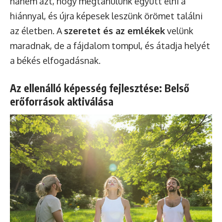
hanem azt, hogy megtanulunk együtt élni a
hiánnyal, és újra képesek leszünk örömet találni
az életben. A
szeretet és az emlékek
velünk
maradnak, de a fájdalom tompul, és átadja helyét
a békés elfogadásnak.
Az ellenálló képesség fejlesztése: Belső
erőforrások aktiválása