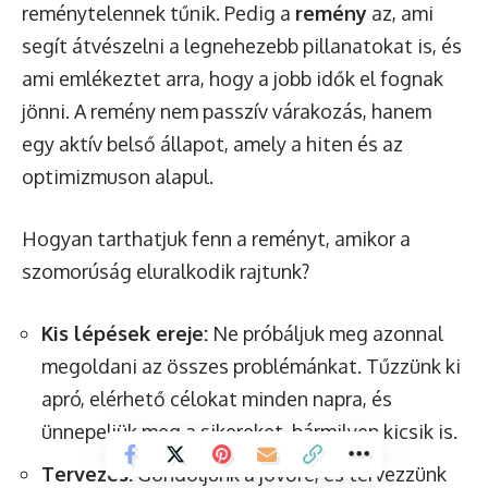
reménytelennek tűnik. Pedig a
remény
az, ami
segít átvészelni a legnehezebb pillanatokat is, és
ami emlékeztet arra, hogy a jobb idők el fognak
jönni. A remény nem passzív várakozás, hanem
egy aktív belső állapot, amely a hiten és az
optimizmuson alapul.
Hogyan tarthatjuk fenn a reményt, amikor a
szomorúság eluralkodik rajtunk?
Kis lépések ereje:
Ne próbáljuk meg azonnal
megoldani az összes problémánkat. Tűzzünk ki
apró, elérhető célokat minden napra, és
ünnepeljük meg a sikereket, bármilyen kicsik is.
Tervezés:
Gondoljunk a jövőre, és tervezzünk