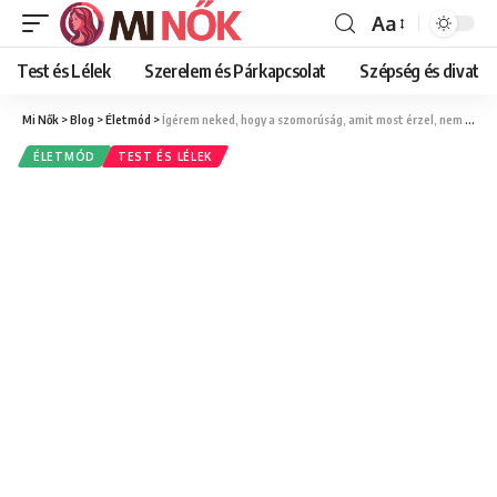
Aa
Font
Resizer
Test és Lélek
Szerelem és Párkapcsolat
Szépség és divat
Mi Nők
>
Blog
>
Életmód
>
Ígérem neked, hogy a szomorúság, amit most érzel, nem fog örökké tartani
ÉLETMÓD
TEST ÉS LÉLEK