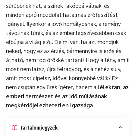
sűrűbbnek hat, a színek fakóbbá válnak, és
minden apró mozdulat hatalmas erőfeszítést
igényel. Ilyenkor a jövő homályosnak, a remény
távolinak tűnik, és az ember legszívesebben csak
elbújna a világ elől. De mi van, ha azt mondjuk
neked, hogy ez az érzés, bármennyire is erős és
átható, nem fog örökké tartani? Hogy a fény, amit
most nem látsz, újra felragyog, és a nehéz súly,
amit most cipelsz, idővel könnyebbé válik? Ez
nem csupán egy üres ígéret, hanem a
lélektan, az
emberi természet és az idő múlásának
megkérdőjelezhetetlen igazsága
.
Tartalomjegyzék