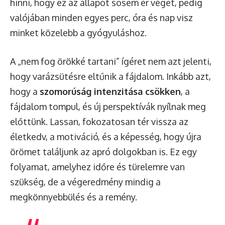
hinni, hogy ez az állapot sosem ér véget, pedig
valójában minden egyes perc, óra és nap visz
minket közelebb a gyógyuláshoz.
A „nem fog örökké tartani” ígéret nem azt jelenti,
hogy varázsütésre eltűnik a fájdalom. Inkább azt,
hogy a
szomorúság intenzitása csökken
, a
fájdalom tompul, és új perspektívák nyílnak meg
előttünk. Lassan, fokozatosan tér vissza az
életkedv, a motiváció, és a képesség, hogy újra
örömet találjunk az apró dolgokban is. Ez egy
folyamat, amelyhez időre és türelemre van
szükség, de a végeredmény mindig a
megkönnyebbülés és a remény.