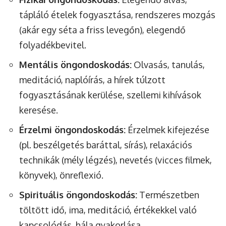
tápláló ételek fogyasztása, rendszeres mozgás
(akár egy séta a friss levegőn), elegendő
folyadékbevitel.
Mentális öngondoskodás:
Olvasás, tanulás,
meditáció, naplóírás, a hírek túlzott
fogyasztásának kerülése, szellemi kihívások
keresése.
Érzelmi öngondoskodás:
Érzelmek kifejezése
(pl. beszélgetés baráttal, sírás), relaxációs
technikák (mély légzés), nevetés (vicces filmek,
könyvek), önreflexió.
Spirituális öngondoskodás:
Természetben
töltött idő, ima, meditáció, értékekkel való
kapcsolódás, hála gyakorlása.