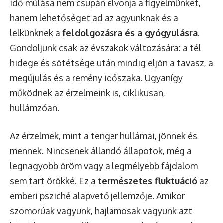
idő múlása nem csupán elvonja a figyelmünket,
hanem lehetőséget ad az agyunknak és a
lelkünknek a
feldolgozásra és a gyógyulásra
.
Gondoljunk csak az évszakok változására: a tél
hidege és sötétsége után mindig eljön a tavasz, a
megújulás és a remény időszaka. Ugyanígy
működnek az érzelmeink is, ciklikusan,
hullámzóan.
Az érzelmek, mint a tenger hullámai, jönnek és
mennek. Nincsenek állandó állapotok, még a
legnagyobb öröm vagy a legmélyebb fájdalom
sem tart örökké. Ez a
természetes fluktuáció
az
emberi psziché alapvető jellemzője. Amikor
szomorúak vagyunk, hajlamosak vagyunk azt