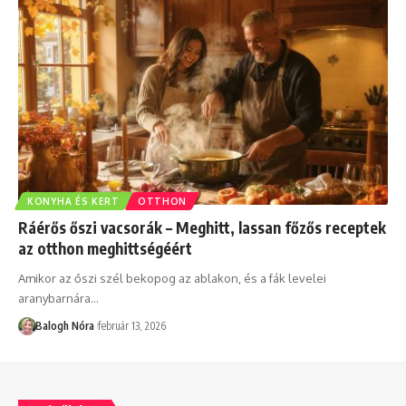
KONYHA ÉS KERT
OTTHON
Ráérős őszi vacsorák – Meghitt, lassan főzős receptek
az otthon meghittségéért
Amikor az őszi szél bekopog az ablakon, és a fák levelei
aranybarnára
…
Balogh Nóra
február 13, 2026