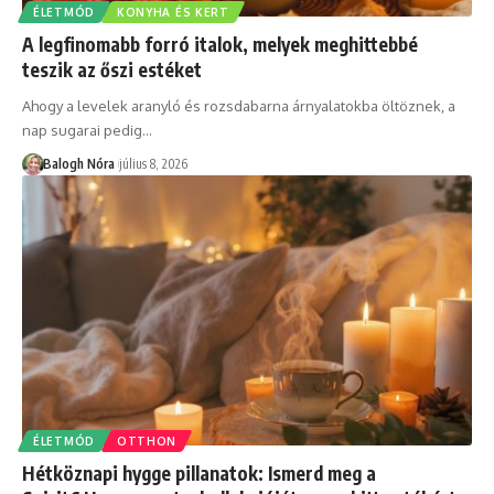
ÉLETMÓD
KONYHA ÉS KERT
A legfinomabb forró italok, melyek meghittebbé
teszik az őszi estéket
Ahogy a levelek aranyló és rozsdabarna árnyalatokba öltöznek, a
nap sugarai pedig
…
Balogh Nóra
július 8, 2026
ÉLETMÓD
OTTHON
Hétköznapi hygge pillanatok: Ismerd meg a