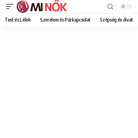
Test és Lélek
Szerelem és Párkapcsolat
Szépség és divat