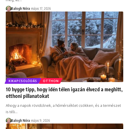
Balogh Nóra
május 17, 2026
KIKAPCSOLÓDÁS
OTTHON
10 hygge tipp, hogy idén télen igazán élvezd a meghitt,
otthoni pillanatokat
Ahogy a napok rövidülnek, a hőmérséklet csökken, és a természet
is téli
…
Balogh Nóra
május 9, 2026