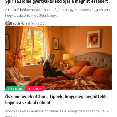
Spirit&Home gyertyakollekcióját a meghitt estékért
A rohanó hétköznapok szürkeségében egyre többen vágyunk arra,
hogy lassítsunk, megálljunk egy
…
Balogh Nóra
július 1, 2026
ÉLETMÓD
OTTHON
Őszi menedék otthon: Tippek, hogy még meghittebb
legyen a szobád nőként
Ahogy a levelek aranyba borulnak és a levegő frissességgel telik
meg, az
…