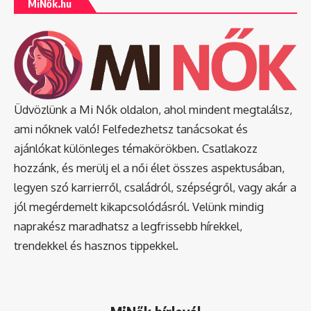
MiNők.hu
Üdvözlünk a Mi Nők oldalon, ahol mindent megtalálsz,
ami nőknek való! Felfedezhetsz tanácsokat és
ajánlókat különleges témakörökben. Csatlakozz
hozzánk, és merülj el a női élet összes aspektusában,
legyen szó karrierről, családról, szépségről, vagy akár a
jól megérdemelt kikapcsolódásról. Velünk mindig
naprakész maradhatsz a legfrissebb hírekkel,
trendekkel és hasznos tippekkel.