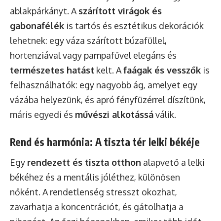
ablakpárkányt. A
szárított virágok és
gabonafélék
is tartós és esztétikus dekorációk
lehetnek: egy váza szárított búzafüllel,
hortenziával vagy pampafűvel elegáns és
természetes hatást
kelt. A
faágak és vesszők
is
felhasználhatók: egy nagyobb ág, amelyet egy
vázába helyezünk, és apró fényfüzérrel díszítünk,
máris egyedi és
művészi alkotássá
válik.
Rend és harmónia: A tiszta tér lelki békéje
Egy
rendezett és tiszta otthon
alapvető a lelki
békéhez és a mentális jóléthez, különösen
nőként. A rendetlenség stresszt okozhat,
zavarhatja a koncentrációt, és gátolhatja a