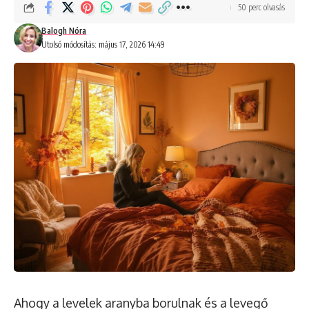
50 perc olvasás
Balogh Nóra
Utolsó módosítás: május 17, 2026 14:49
Ahogy a levelek aranyba borulnak és a levegő