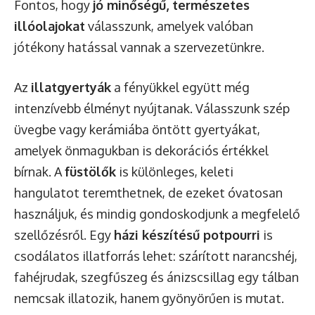
Fontos, hogy
jó minőségű, természetes
illóolajokat
válasszunk, amelyek valóban
jótékony hatással vannak a szervezetünkre.
Az
illatgyertyák
a fényükkel együtt még
intenzívebb élményt nyújtanak. Válasszunk szép
üvegbe vagy kerámiába öntött gyertyákat,
amelyek önmagukban is dekorációs értékkel
bírnak. A
füstölők
is különleges, keleti
hangulatot teremthetnek, de ezeket óvatosan
használjuk, és mindig gondoskodjunk a megfelelő
szellőzésről. Egy
házi készítésű potpourri
is
csodálatos illatforrás lehet: szárított narancshéj,
fahéjrudak, szegfűszeg és ánizscsillag egy tálban
nemcsak illatozik, hanem gyönyörűen is mutat.