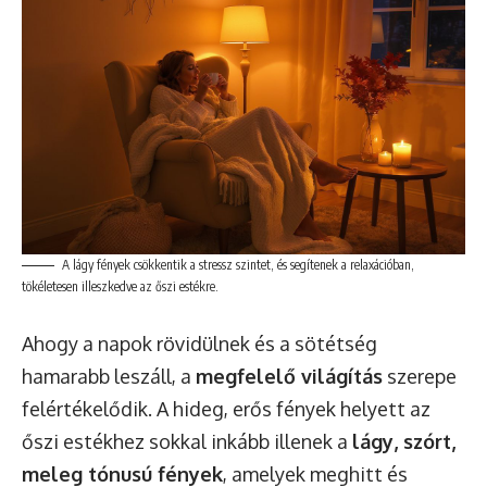
A lágy fények csökkentik a stressz szintet, és segítenek a relaxációban,
tökéletesen illeszkedve az őszi estékre.
Ahogy a napok rövidülnek és a sötétség
hamarabb leszáll, a
megfelelő világítás
szerepe
felértékelődik. A hideg, erős fények helyett az
őszi estékhez sokkal inkább illenek a
lágy, szórt,
meleg tónusú fények
, amelyek meghitt és