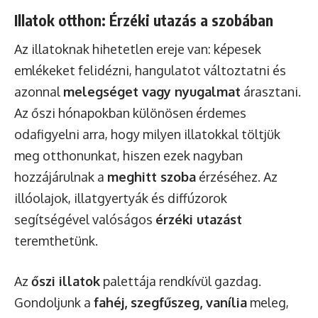
Illatok otthon: Érzéki utazás a szobában
Az illatoknak hihetetlen ereje van: képesek
emlékeket felidézni, hangulatot változtatni és
azonnal
melegséget vagy nyugalmat
árasztani.
Az őszi hónapokban különösen érdemes
odafigyelni arra, hogy milyen illatokkal töltjük
meg otthonunkat, hiszen ezek nagyban
hozzájárulnak a
meghitt szoba
érzéséhez. Az
illóolajok, illatgyertyák és diffúzorok
segítségével valóságos
érzéki utazást
teremthetünk.
Az
őszi illatok
palettája rendkívül gazdag.
Gondoljunk a
fahéj, szegfűszeg, vanília
meleg,