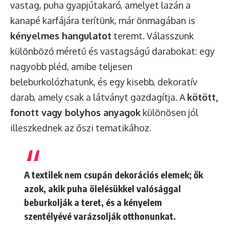
vastag, puha gyapjútakaró, amelyet lazán a
kanapé karfájára terítünk, már önmagában is
kényelmes hangulatot
teremt. Válasszunk
különböző méretű és vastagságú darabokat: egy
nagyobb pléd, amibe teljesen
beleburkolózhatunk, és egy kisebb, dekoratív
darab, amely csak a látványt gazdagítja. A
kötött,
fonott vagy bolyhos anyagok
különösen jól
illeszkednek az őszi tematikához.
A textilek nem csupán dekorációs elemek; ők
azok, akik puha ölelésükkel valósággal
beburkolják a teret, és a kényelem
szentélyévé varázsolják otthonunkat.