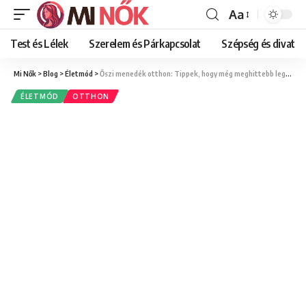
Aa
Font
Resizer
Test és Lélek
Szerelem és Párkapcsolat
Szépség és divat
Mi Nők
>
Blog
>
Életmód
>
Őszi menedék otthon: Tippek, hogy még meghittebb legyen a szobád nőként
ÉLETMÓD
OTTHON