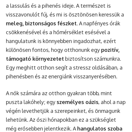
a lassulás és a pihenés ideje. A természet is
visszavonulót fúj, és mi is ösztönösen keressük a
meleg, biztonságos fészket
. A napfényes órák
csökkenésével és a hőmérséklet esésével a
hangulatunk is könnyebben ingadozhat, ezért
különösen fontos, hogy otthonunk egy
pozitív,
támogató környezetet
biztosítson számunkra.
Egy meghitt otthon segít a stressz oldásában, a
pihenésben és az energiánk visszanyerésében.
A nők számára az otthon gyakran több, mint
puszta lakóhely; egy
személyes oázis
, ahol a nap
végén levethetjük a szerepeinket, és önmagunk
lehetünk. Az őszi hónapokban ez a szükséglet
még erősebben jelentkezik. A
hangulatos szoba