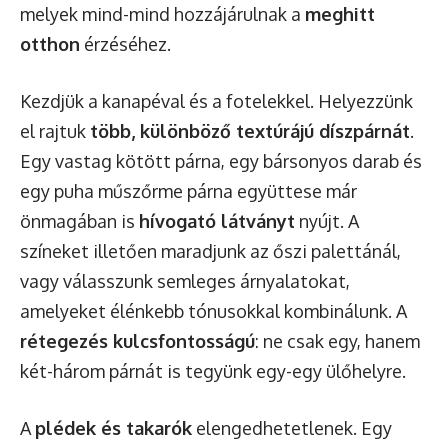
melyek mind-mind hozzájárulnak a
meghitt
otthon
érzéséhez.
Kezdjük a kanapéval és a fotelekkel. Helyezzünk
el rajtuk
több, különböző textúrájú díszpárnát
.
Egy vastag kötött párna, egy bársonyos darab és
egy puha műszőrme párna együttese már
önmagában is
hívogató látványt
nyújt. A
színeket illetően maradjunk az őszi palettánál,
vagy válasszunk semleges árnyalatokat,
amelyeket élénkebb tónusokkal kombinálunk. A
rétegezés kulcsfontosságú
: ne csak egy, hanem
két-három párnát is tegyünk egy-egy ülőhelyre.
A
plédek és takarók
elengedhetetlenek. Egy