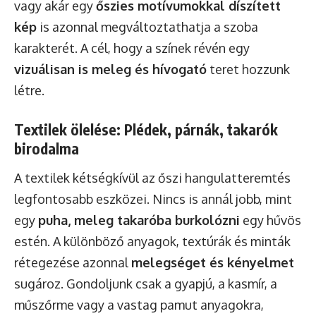
vagy akár egy
őszies motívumokkal díszített
kép
is azonnal megváltoztathatja a szoba
karakterét. A cél, hogy a színek révén egy
vizuálisan is meleg és hívogató
teret hozzunk
létre.
Textilek ölelése: Plédek, párnák, takarók
birodalma
A textilek kétségkívül az őszi hangulatteremtés
legfontosabb eszközei. Nincs is annál jobb, mint
egy
puha, meleg takaróba burkolózni
egy hűvös
estén. A különböző anyagok, textúrák és minták
rétegezése azonnal
melegséget és kényelmet
sugároz. Gondoljunk csak a gyapjú, a kasmír, a
műszőrme vagy a vastag pamut anyagokra,