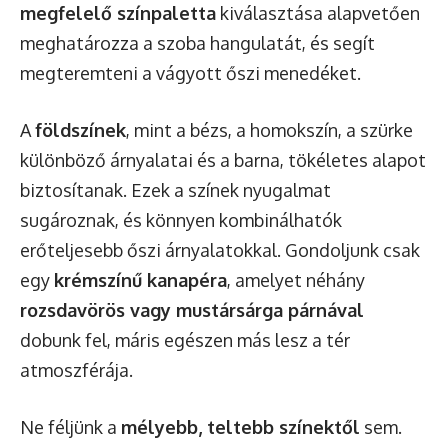
megfelelő színpaletta
kiválasztása alapvetően
meghatározza a szoba hangulatát, és segít
megteremteni a vágyott őszi menedéket.
A
földszínek
, mint a bézs, a homokszín, a szürke
különböző árnyalatai és a barna, tökéletes alapot
biztosítanak. Ezek a színek nyugalmat
sugároznak, és könnyen kombinálhatók
erőteljesebb őszi árnyalatokkal. Gondoljunk csak
egy
krémszínű kanapéra
, amelyet néhány
rozsdavörös vagy mustársárga párnával
dobunk fel, máris egészen más lesz a tér
atmoszférája.
Ne féljünk a
mélyebb, teltebb színektől
sem.