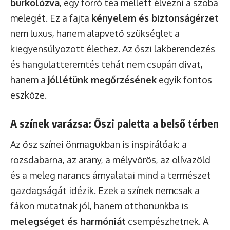
burkolózva
, egy forró tea mellett élvezni a szoba
melegét. Ez a fajta
kényelem és biztonságérzet
nem luxus, hanem alapvető szükséglet a
kiegyensúlyozott élethez. Az őszi lakberendezés
és hangulatteremtés tehát nem csupán divat,
hanem a
jóllétünk megőrzésének
egyik fontos
eszköze.
A színek varázsa: Őszi paletta a belső térben
Az ősz színei önmagukban is inspirálóak: a
rozsdabarna, az arany, a mélyvörös, az olívazöld
és a meleg narancs árnyalatai mind a természet
gazdagságát idézik. Ezek a színek nemcsak a
fákon mutatnak jól, hanem otthonunkba is
melegséget és harmóniát
csempészhetnek. A