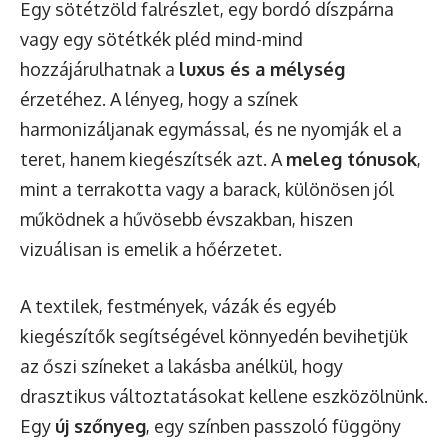
Egy sötétzöld falrészlet, egy bordó díszpárna
vagy egy sötétkék pléd mind-mind
hozzájárulhatnak a
luxus és a mélység
érzetéhez. A lényeg, hogy a színek
harmonizáljanak egymással, és ne nyomják el a
teret, hanem kiegészítsék azt. A
meleg tónusok
,
mint a terrakotta vagy a barack, különösen jól
működnek a hűvösebb évszakban, hiszen
vizuálisan is emelik a hőérzetet.
A textilek, festmények, vázák és egyéb
kiegészítők segítségével könnyedén bevihetjük
az őszi színeket a lakásba anélkül, hogy
drasztikus változtatásokat kellene eszközölnünk.
Egy
új szőnyeg
, egy színben passzoló függöny