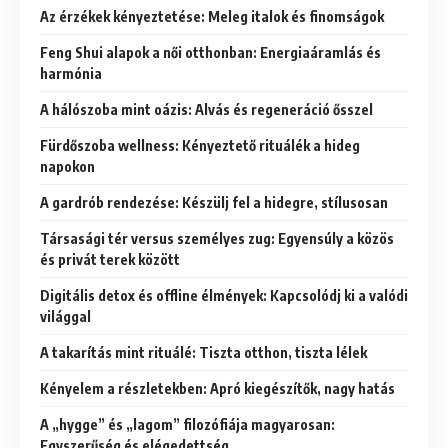
Az érzékek kényeztetése: Meleg italok és finomságok
Feng Shui alapok a női otthonban: Energiaáramlás és
harmónia
A hálószoba mint oázis: Alvás és regeneráció ősszel
Fürdőszoba wellness: Kényeztető rituálék a hideg
napokon
A gardrób rendezése: Készülj fel a hidegre, stílusosan
Társasági tér versus személyes zug: Egyensúly a közös
és privát terek között
Digitális detox és offline élmények: Kapcsolódj ki a valódi
világgal
A takarítás mint rituálé: Tiszta otthon, tiszta lélek
Kényelem a részletekben: Apró kiegészítők, nagy hatás
A „hygge” és „lagom” filozófiája magyarosan:
Egyszerűség és elégedettség