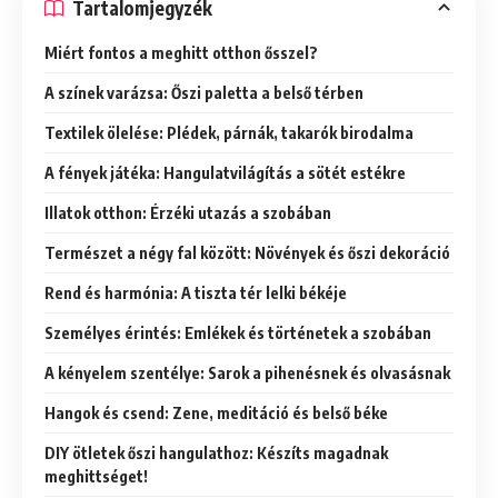
Tartalomjegyzék
Miért fontos a meghitt otthon ősszel?
A színek varázsa: Őszi paletta a belső térben
Textilek ölelése: Plédek, párnák, takarók birodalma
A fények játéka: Hangulatvilágítás a sötét estékre
Illatok otthon: Érzéki utazás a szobában
Természet a négy fal között: Növények és őszi dekoráció
Rend és harmónia: A tiszta tér lelki békéje
Személyes érintés: Emlékek és történetek a szobában
A kényelem szentélye: Sarok a pihenésnek és olvasásnak
Hangok és csend: Zene, meditáció és belső béke
DIY ötletek őszi hangulathoz: Készíts magadnak
meghittséget!