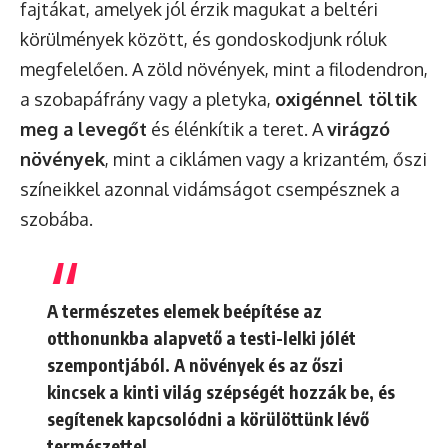
fajtákat, amelyek jól érzik magukat a beltéri
körülmények között, és gondoskodjunk róluk
megfelelően. A zöld növények, mint a filodendron,
a szobapáfrány vagy a pletyka,
oxigénnel töltik
meg a levegőt
és élénkítik a teret. A
virágzó
növények
, mint a ciklámen vagy a krizantém, őszi
színeikkel azonnal vidámságot csempésznek a
szobába.
A természetes elemek beépítése az
otthonunkba alapvető a testi-lelki jólét
szempontjából. A növények és az őszi
kincsek a kinti világ szépségét hozzák be, és
segítenek kapcsolódni a körülöttünk lévő
természettel.