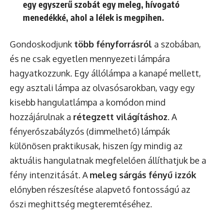
egy egyszerű szobát egy meleg, hívogató
menedékké, ahol a lélek is megpihen.
Gondoskodjunk
több fényforrásról
a szobában,
és ne csak egyetlen mennyezeti lámpára
hagyatkozzunk. Egy állólámpa a kanapé mellett,
egy asztali lámpa az olvasósarokban, vagy egy
kisebb hangulatlámpa a komódon mind
hozzájárulnak a
rétegzett világításhoz
. A
fényerőszabályzós (dimmelhető) lámpák
különösen praktikusak, hiszen így mindig az
aktuális hangulatnak megfelelően állíthatjuk be a
fény intenzitását. A
meleg sárgás fényű izzók
előnyben részesítése alapvető fontosságú az
őszi meghittség megteremtéséhez.