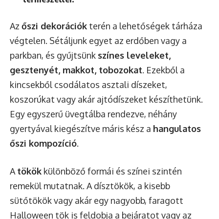
Az
őszi dekorációk
terén a lehetőségek tárháza
végtelen. Sétáljunk egyet az erdőben vagy a
parkban, és gyűjtsünk
színes leveleket,
gesztenyét, makkot, tobozokat
. Ezekből a
kincsekből csodálatos asztali díszeket,
koszorúkat vagy akár ajtódíszeket készíthetünk.
Egy egyszerű üvegtálba rendezve, néhány
gyertyával kiegészítve máris kész a
hangulatos
őszi kompozíció
.
A
tökök
különböző formái és színei szintén
remekül mutatnak. A dísztökök, a kisebb
sütőtökök vagy akár egy nagyobb, faragott
Halloween tök is feldobja a bejáratot vagy az