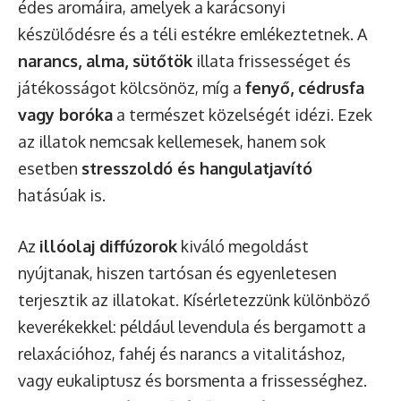
édes aromáira, amelyek a karácsonyi
készülődésre és a téli estékre emlékeztetnek. A
narancs, alma, sütőtök
illata frissességet és
játékosságot kölcsönöz, míg a
fenyő, cédrusfa
vagy boróka
a természet közelségét idézi. Ezek
az illatok nemcsak kellemesek, hanem sok
esetben
stresszoldó és hangulatjavító
hatásúak is.
Az
illóolaj diffúzorok
kiváló megoldást
nyújtanak, hiszen tartósan és egyenletesen
terjesztik az illatokat. Kísérletezzünk különböző
keverékekkel: például levendula és bergamott a
relaxációhoz, fahéj és narancs a vitalitáshoz,
vagy eukaliptusz és borsmenta a frissességhez.