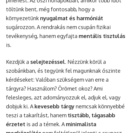
pihenést. Az őszi hónapokban, amikor több időt
töltünk bent, még fontosabb, hogy a
környezetünk
nyugalmat és harmóniát
sugározzon. A rendrakás nem csupán fizikai
tevékenység, hanem egyfajta
mentális tisztulás
is.
Kezdjük a
selejtezéssel
. Nézzünk körül a
szobánkban, és tegyünk fel magunknak őszinte
kérdéseket: Valóban szükségem van erre a
tárgyra? Használom? Örömet okoz? Ami
felesleges, azt adományozzuk el, adjuk el, vagy
dobjuk ki. A
kevesebb tárgy
nemcsak könnyebbé
teszi a takarítást, hanem
tisztább, tágasabb
érzetet
is ad a térnek. A
minimalista
megközelítés
nem feltétlenül jelenti a csupasz