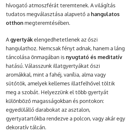
hívogató atmoszférát teremtenek. A világítás
tudatos megválasztása alapvető a
hangulatos
otthon
megteremtésében.
A
gyertyák
elengedhetetlenek az őszi
hangulathoz. Nemcsak fényt adnak, hanem a láng
táncolása önmagában is
nyugtató és meditatív
hatású. Válasszunk illatgyertyákat őszi
aromákkal, mint a fahéj, vanília, alma vagy
sütőtök, amelyek kellemes illatfelhővel töltik
meg a szobát. Helyezzünk el több gyertyát
különböző magasságokban és pontokon:
egyedülálló darabokat az asztalon,
gyertyatartókba rendezve a polcon, vagy akár egy
dekoratív tálcán.