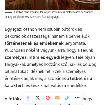
A szobád falán lógó régi fényképek mesélnek az életed fontos pillanatairól,
mindig emlékeztetve a szeretetre és a boldogságra.
Egy igazi otthon nem csupán bútorok és
dekorációk összessége, hanem a benne élők
történetének és emlékeinek
lenyomata.
Különösen nőként vágyunk arra, hogy a terünk
személyes, intim és egyedi
legyen, tele olyan
tárgyakkal, amelyek hozzánk szólnak, és boldog
pillanatokat idéznek fel. Ezek a személyes
érintések adják meg a szobának a
lelket és a
karaktert
, és teszik azt valódi menedékké.
A
fotók
a legközvetlenebb módja annak, hogy