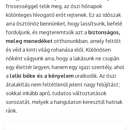
frissességgel telik meg, az őszi hónapok
különleges hívogató erőt rejtenek. Ez az időszak
arra ösztönöz bennünket, hogy lassítsunk, befelé
forduljunk, és megteremtsük azt a
biztonságos,
meleg menedéket
otthonunkban, amely feltölt
és véd a kinti világ rohanása elől. Különösen
nőként vágyunk arra, hogy a lakásunk ne csupán
egy élettér legyen, hanem egy igazi szentély, ahol
a
lelki béke és a kényelem
uralkodik. Az őszi
átalakítás nem feltétlenül jelent nagy felújítást;
sokkal inkább apró, tudatos változtatások
sorozatát, melyek a hangulaton keresztül hatnak
ránk.