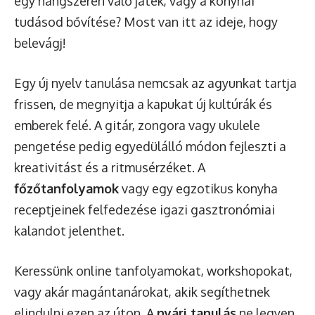
egy hangszeren való játék, vagy a konyhai
tudásod bővítése? Most van itt az ideje, hogy
belevágj!
Egy új nyelv tanulása nemcsak az agyunkat tartja
frissen, de megnyitja a kapukat új kultúrák és
emberek felé. A gitár, zongora vagy ukulele
pengetése pedig egyedülálló módon fejleszti a
kreativitást és a ritmusérzéket. A
főzőtanfolyamok
vagy egy egzotikus konyha
receptjeinek felfedezése igazi gasztronómiai
kalandot jelenthet.
Keressünk online tanfolyamokat, workshopokat,
vagy akár magántanárokat, akik segíthetnek
elindulni ezen az úton. A
nyári tanulás
ne legyen