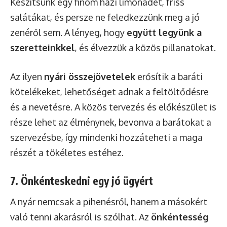
Készítsünk egy finom házi limonádét, friss
salátákat, és persze ne feledkezzünk meg a jó
zenéről sem. A lényeg, hogy
együtt legyünk a
szeretteinkkel
, és élvezzük a közös pillanatokat.
Az ilyen
nyári összejövetelek
erősítik a baráti
kötelékeket, lehetőséget adnak a feltöltődésre
és a nevetésre. A közös tervezés és előkészület is
része lehet az élménynek, bevonva a barátokat a
szervezésbe, így mindenki hozzáteheti a maga
részét a tökéletes estéhez.
7. Önkénteskedni egy jó ügyért
A nyár nemcsak a pihenésről, hanem a másokért
való tenni akarásról is szólhat. Az
önkéntesség