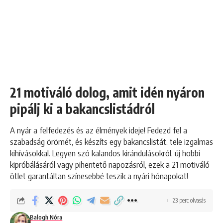
21 motiváló dolog, amit idén nyáron
pipálj ki a bakancslistádról
A nyár a felfedezés és az élmények ideje! Fedezd fel a
szabadság örömét, és készíts egy bakancslistát, tele izgalmas
kihívásokkal. Legyen szó kalandos kirándulásokról, új hobbi
kipróbálásáról vagy pihentető napozásról, ezek a 21 motiváló
ötlet garantáltan színesebbé teszik a nyári hónapokat!
23 perc olvasás
Balogh Nóra