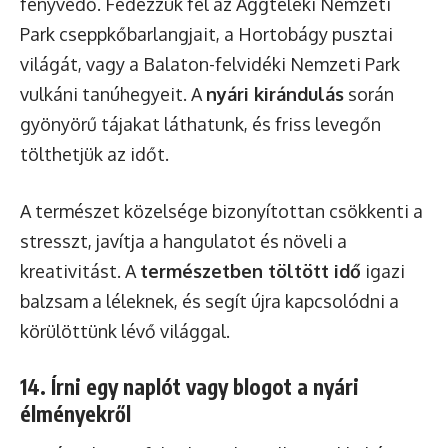
fényvédő. Fedezzük fel az Aggteleki Nemzeti
Park cseppkőbarlangjait, a Hortobágy pusztai
világát, vagy a Balaton-felvidéki Nemzeti Park
vulkáni tanúhegyeit. A
nyári kirándulás
során
gyönyörű tájakat láthatunk, és friss levegőn
tölthetjük az időt.
A természet közelsége bizonyítottan csökkenti a
stresszt, javítja a hangulatot és növeli a
kreativitást. A
természetben töltött idő
igazi
balzsam a léleknek, és segít újra kapcsolódni a
körülöttünk lévő világgal.
14. Írni egy naplót vagy blogot a nyári
élményekről