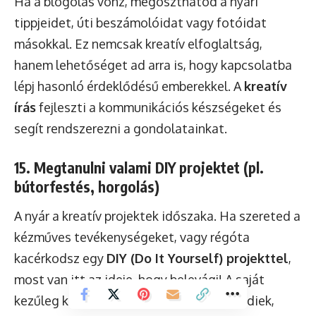
Ha a blogolás vonz, megoszthatod a nyári
tippjeidet, úti beszámolóidat vagy fotóidat
másokkal. Ez nemcsak kreatív elfoglaltság,
hanem lehetőséget ad arra is, hogy kapcsolatba
lépj hasonló érdeklődésű emberekkel. A
kreatív
írás
fejleszti a kommunikációs készségeket és
segít rendszerezni a gondolatainkat.
15. Megtanulni valami DIY projektet (pl.
bútorfestés, horgolás)
A nyár a kreatív projektek időszaka. Ha szereted a
kézműves tevékenységeket, vagy régóta
kacérkodsz egy
DIY (Do It Yourself) projekttel
,
most van itt az ideje, hogy belevágj! A saját
kezűleg készített tárgyak nemcsak egyediek,