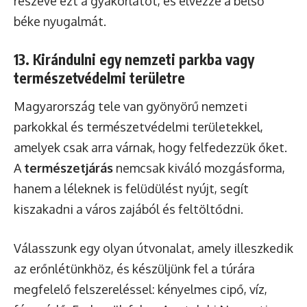
részévé ezt a gyakorlatot, és élvezze a belső
béke nyugalmát.
13. Kirándulni egy nemzeti parkba vagy
természetvédelmi területre
Magyarország tele van gyönyörű nemzeti
parkokkal és természetvédelmi területekkel,
amelyek csak arra várnak, hogy felfedezzük őket.
A
természetjárás
nemcsak kiváló mozgásforma,
hanem a léleknek is felüdülést nyújt, segít
kiszakadni a város zajából és feltöltődni.
Válasszunk egy olyan útvonalat, amely illeszkedik
az erőnlétünkhöz, és készüljünk fel a túrára
megfelelő felszereléssel: kényelmes cipő, víz,