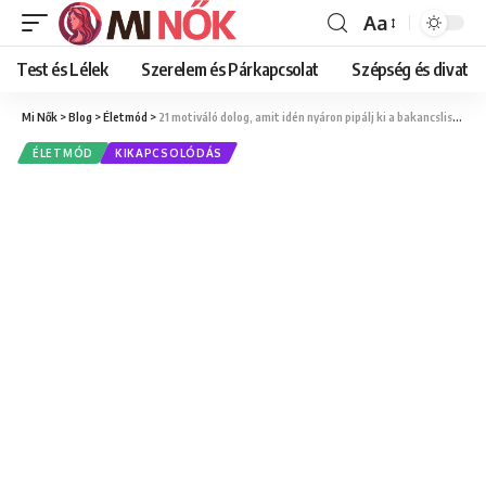
Aa
Font
Resizer
Test és Lélek
Szerelem és Párkapcsolat
Szépség és divat
Mi Nők
>
Blog
>
Életmód
>
21 motiváló dolog, amit idén nyáron pipálj ki a bakancslistádról
ÉLETMÓD
KIKAPCSOLÓDÁS