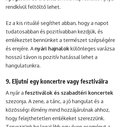
rendkívül feltöltő lehet.
Ez a kis rituálé segíthet abban, hogy a napot
tudatosabban és pozitívabban kezdjük, és
emlékeztet bennünket a természet szépségére
és erejére. A
nyári hajnalok
különleges varázsa
hosszú távon is pozitív hatással lehet a
hangulatunkra.
9. Eljutni egy koncertre vagy fesztiválra
A nyár a
fesztiválok és szabadtéri koncertek
szezonja. A zene, a tánc, a jó hangulat és a
közösségi élmény mind hozzájárulnak ahhoz,
hogy felejthetetlen emlékeket szerezzünk.
Tervezzünk be legalább egy ilyen eseményt a