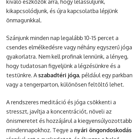
kiváló eszközök arra, hogy lelassuljunk,
kikapcsolódjunk, és újra kapcsolatba lépjünk
önmagunkkal.
Szánjunk minden nap legalább 10-15 percet a
csendes elmélkedésre vagy néhány egyszerű jóga
gyakorlatra. Nem kell profinak lennünk, a lényeg,
hogy tudatosan figyeljünk a légzésünkre és a
testünkre. A
szabadtéri jóga
, például egy parkban
vagy a tengerparton, különösen feltöltő lehet.
A rendszeres meditáció és jóga csökkenti a
stresszt, javítja a koncentrációt, növeli az
önismeretet és hozzájárul a kiegyensúlyozottabb
mindennapokhoz. Tegye a
nyári öngondoskodás