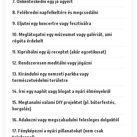
7. Önkénteskedni egy jó ügyért
8. Felébredni napfelkeltére és megcsodálni
9. Eljutni egy koncertre vagy fesztiválra
10. Meglátogatni egy múzeumot vagy galériát, ami
régóta érdekelt
11. Kipróbálni egy új receptet (akár egzotikusat)
12. Rendszeresen meditálni vagy jógázni
13. Kirándulni egy nemzeti parkba vagy
természetvédelmi területre
14. Írni egy naplót vagy blogot a nyári élményekről
15. Megtanulni valami DIY projektet (pl. bútorfestés,
horgolás)
16. Adakozni vagy megszabadulni felesleges dolgoktól
17. Fényképezni a nyári pillanatokat (nem csak