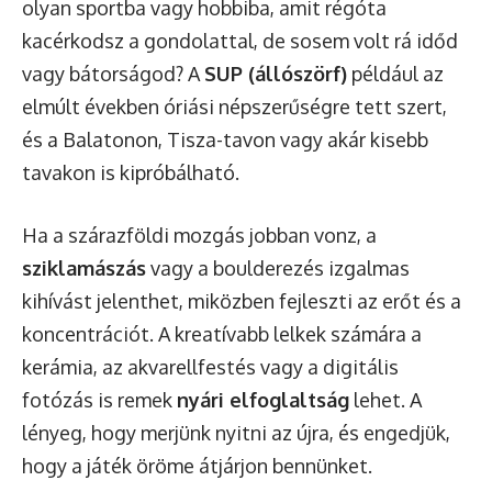
olyan sportba vagy hobbiba, amit régóta
kacérkodsz a gondolattal, de sosem volt rá időd
vagy bátorságod? A
SUP (állószörf)
például az
elmúlt években óriási népszerűségre tett szert,
és a Balatonon, Tisza-tavon vagy akár kisebb
tavakon is kipróbálható.
Ha a szárazföldi mozgás jobban vonz, a
sziklamászás
vagy a boulderezés izgalmas
kihívást jelenthet, miközben fejleszti az erőt és a
koncentrációt. A kreatívabb lelkek számára a
kerámia, az akvarellfestés vagy a digitális
fotózás is remek
nyári elfoglaltság
lehet. A
lényeg, hogy merjünk nyitni az újra, és engedjük,
hogy a játék öröme átjárjon bennünket.