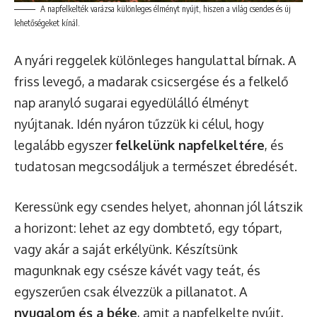
A napfelkelték varázsa különleges élményt nyújt, hiszen a világ csendes és új
lehetőségeket kínál.
A nyári reggelek különleges hangulattal bírnak. A
friss levegő, a madarak csicsergése és a felkelő
nap aranyló sugarai egyedülálló élményt
nyújtanak. Idén nyáron tűzzük ki célul, hogy
legalább egyszer
felkelünk napfelkeltére
, és
tudatosan megcsodáljuk a természet ébredését.
Keressünk egy csendes helyet, ahonnan jól látszik
a horizont: lehet az egy dombtető, egy tópart,
vagy akár a saját erkélyünk. Készítsünk
magunknak egy csésze kávét vagy teát, és
egyszerűen csak élvezzük a pillanatot. A
nyugalom és a béke
, amit a napfelkelte nyújt,