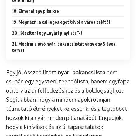
telefonnal)
18. Elmenni egy piknikre
19. Megnézni a csillagos eget távol a város zajától
20. Készíteni egy „nyári playlista”-t
21. Megírni a jövő nyári bakancslistát vagy egy 5 éves
tervet
Egy jól összeállított
nyári bakancslista
nem
csupán egy egyszerű teendőlista, hanem egyfajta
útiterv az önfelfedezéshez és a boldogsághoz.
Segít abban, hogy a mindennapok rutinján
túlmutató élményeket keressünk, és a legtöbbet
hozzuk ki a nyár minden pillanatából. Engedjük,
hogy a kihívások és az új tapasztalatok
formáljanak bennünket, és tegyék még