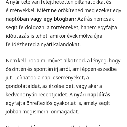
A nyár tele van felejthetetlen pillanatokkal és
élményekkel. Miért ne örökítenéd meg ezeket egy
naplóban vagy egy blogban
? Az írás nemcsak
segít feldolgozni a történteket, hanem egyfajta
időutazás is lehet, amikor évek múlva újra
felidézheted a nyári kalandokat.
Nem kell irodalmi művet alkotnod, a lényeg, hogy
őszintén és spontán írj arról, ami éppen eszedbe
jut. Leírhatod a napi eseményeket, a
gondolataidat, az érzéseidet, vagy akár a
kedvenc nyári receptjeidet. A
nyári naplóírás
egyfajta önreflexiós gyakorlat is, amely segít
jobban megismerni önmagadat.