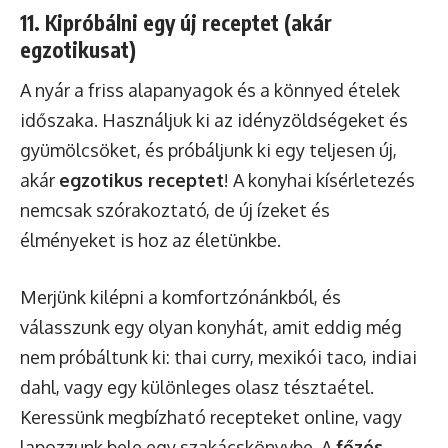
11. Kipróbálni egy új receptet (akár
egzotikusat)
A nyár a friss alapanyagok és a könnyed ételek
időszaka. Használjuk ki az idényzöldségeket és
gyümölcsöket, és próbáljunk ki egy teljesen új,
akár
egzotikus receptet
! A konyhai kísérletezés
nemcsak szórakoztató, de új ízeket és
élményeket is hoz az életünkbe.
Merjünk kilépni a komfortzónánkból, és
válasszunk egy olyan konyhát, amit eddig még
nem próbáltunk ki: thai curry, mexikói taco, indiai
dahl, vagy egy különleges olasz tésztaétel.
Keressünk megbízható recepteket online, vagy
lapozzunk bele egy szakácskönyvbe. A
főzés