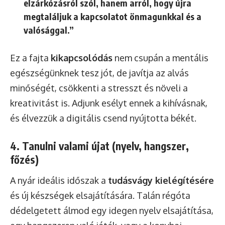
elzárkózásról szól, hanem arról, hogy újra
megtaláljuk a kapcsolatot önmagunkkal és a
valósággal.”
Ez a fajta
kikapcsolódás
nem csupán a mentális
egészségünknek tesz jót, de javítja az alvás
minőségét, csökkenti a stresszt és növeli a
kreativitást is. Adjunk esélyt ennek a kihívásnak,
és élvezzük a digitális csend nyújtotta békét.
4. Tanulni valami újat (nyelv, hangszer,
főzés)
A nyár ideális időszak a
tudásvágy kielégítésére
és új készségek elsajátítására. Talán régóta
dédelgetett álmod egy idegen nyelv elsajátítása,