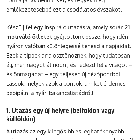
emlékezetesebbé ezt a csodálatos évszakot.
Készülj fel egy inspiráló utazásra, amely során
21
motiváló ötletet
gyűjtöttünk össze, hogy idén
nyáron valóban különlegessé tehesd a napjaidat.
Ezek a tippek arra ösztönöznek, hogy tudatosan
élj, merj nagyot álmodni, és fedezd fel a világot –
és önmagadat – egy teljesen új nézőpontból.
Lássuk, melyek azok a pontok, amiket érdemes
bepipálni a nyári bakancslistádról!
1. Utazás egy új helyre (belföldön vagy
külföldön)
A
utazás
az egyik legősibb és leghatékonyabb