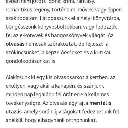
évben nem jutott időnk: krimi, fantasy,
romantikus regény, történelmi művek, vagy éppen
szakirodalom. Látogassunk el a helyi könyvtárba,
böngésszünk könyvesboltokban, vagy fedezzük
fel az e-könyvek és hangoskönyvek világát. Az
olvasás
nemcsak szórakoztat, de fejleszti a
szókincsünket, a képzelőerőnket és a kritikai
gondolkodásunkat is.
Alakítsunk ki egy kis olvasósarkot a kertben, az
erkélyen, vagy akár a kanapén, és szánjunk
minden nap legalább fél órát erre a kellemes
tevékenységre. Az olvasás egyfajta
mentális
utazás
, amely során új világokat fedezhetünk fel
anélkül, hogy elhagynánk otthonunkat.