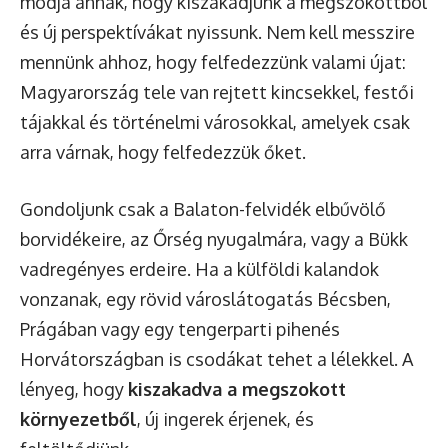
módja annak, hogy kiszakadjunk a megszokottból
és új perspektívákat nyissunk. Nem kell messzire
mennünk ahhoz, hogy felfedezzünk valami újat:
Magyarország tele van rejtett kincsekkel, festői
tájakkal és történelmi városokkal, amelyek csak
arra várnak, hogy felfedezzük őket.
Gondoljunk csak a Balaton-felvidék elbűvölő
borvidékeire, az Őrség nyugalmára, vagy a Bükk
vadregényes erdeire. Ha a külföldi kalandok
vonzanak, egy rövid városlátogatás Bécsben,
Prágában vagy egy tengerparti pihenés
Horvátországban is csodákat tehet a lélekkel. A
lényeg, hogy
kiszakadva a megszokott
környezetből
, új ingerek érjenek, és