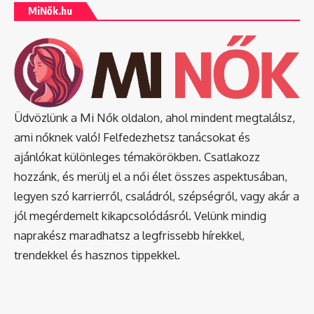
MiNők.hu
Üdvözlünk a Mi Nők oldalon, ahol mindent megtalálsz,
ami nőknek való! Felfedezhetsz tanácsokat és
ajánlókat különleges témakörökben. Csatlakozz
hozzánk, és merülj el a női élet összes aspektusában,
legyen szó karrierről, családról, szépségről, vagy akár a
jól megérdemelt kikapcsolódásról. Velünk mindig
naprakész maradhatsz a legfrissebb hírekkel,
trendekkel és hasznos tippekkel.