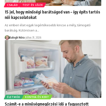
CSALÁD
TEST ÉS LÉLEK
15 jel, hogy minőségi barátságod van – így építs tartós
női kapcsolatokat
Az emberi élet egyik legértékesebb kincse a mély, támogató
barátság. Különösen a
…
Balogh Nóra
július 31, 2026
ÉLETMÓD
KONYHA ÉS KERT
Számít-e a minőségmegőrzési idő a fagyasztott