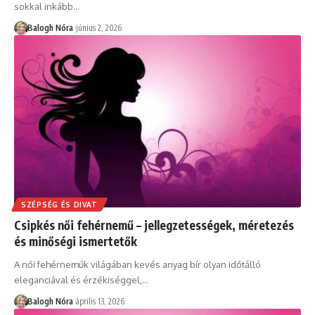
sokkal inkább
…
Balogh Nóra
június 2, 2026
SZÉPSÉG ÉS DIVAT
Csipkés női fehérnemű – jellegzetességek, méretezés
és minőségi ismertetők
A női fehérneműk világában kevés anyag bír olyan időtálló
eleganciával és érzékiséggel,
…
Balogh Nóra
április 13, 2026