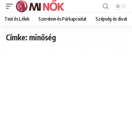
Test és Lélek
Szerelem és Párkapcsolat
Szépség és divat
Címke:
minőség