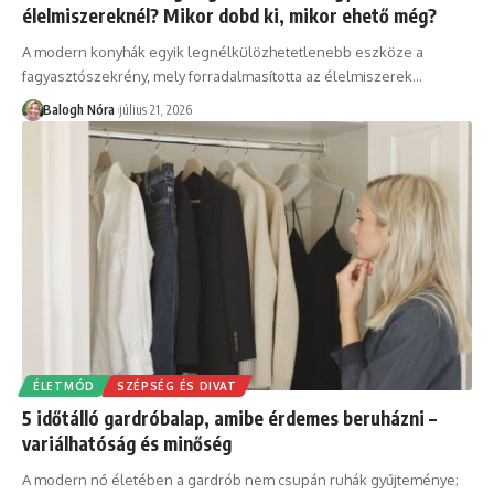
élelmiszereknél? Mikor dobd ki, mikor ehető még?
A modern konyhák egyik legnélkülözhetetlenebb eszköze a
fagyasztószekrény, mely forradalmasította az élelmiszerek
…
Balogh Nóra
július 21, 2026
ÉLETMÓD
SZÉPSÉG ÉS DIVAT
5 időtálló gardróbalap, amibe érdemes beruházni –
variálhatóság és minőség
A modern nő életében a gardrób nem csupán ruhák gyűjteménye;