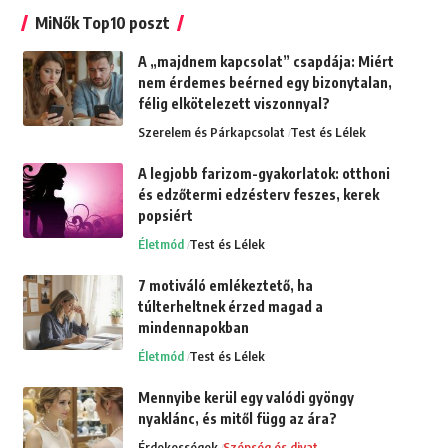
MiNők Top10 poszt
A „majdnem kapcsolat” csapdája: Miért
nem érdemes beérned egy bizonytalan,
félig elkötelezett viszonnyal?
Szerelem és Párkapcsolat
Test és Lélek
A legjobb farizom-gyakorlatok: otthoni
és edzőtermi edzésterv feszes, kerek
popsiért
Életmód
Test és Lélek
7 motiváló emlékeztető, ha
túlterheltnek érzed magad a
mindennapokban
Életmód
Test és Lélek
Mennyibe kerül egy valódi gyöngy
nyaklánc, és mitől függ az ára?
Érdekességek
Szépség és divat