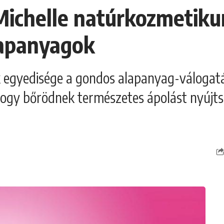
 Michelle natúrkozmetik
lapanyagok
 egyedisége a gondos alapanyag-válogatás
hogy bőrödnek természetes ápolást nyújts