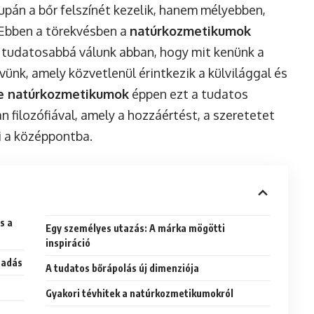
pán a bőr felszínét kezelik, hanem mélyebben,
. Ebben a törekvésben a
natúrkozmetikumok
e tudatosabbá válunk abban, hogy mit kenünk a
vünk, amely közvetlenül érintkezik a külvilággal és
le natúrkozmetikumok
éppen ezt a tudatos
an filozófiával, amely a hozzáértést, a szeretetet
i a középpontba.
s a
Egy személyes utazás: A márka mögötti
inspiráció
aadás
A tudatos bőrápolás új dimenziója
Gyakori tévhitek a natúrkozmetikumokról