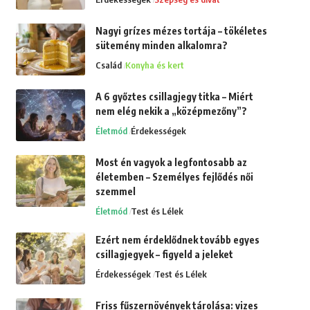
Nagyi grízes mézes tortája – tökéletes
sütemény minden alkalomra?
Család
Konyha és kert
A 6 győztes csillagjegy titka – Miért
nem elég nekik a „középmezőny”?
Életmód
Érdekességek
Most én vagyok a legfontosabb az
életemben – Személyes fejlődés női
szemmel
Életmód
Test és Lélek
Ezért nem érdeklődnek tovább egyes
csillagjegyek – figyeld a jeleket
Érdekességek
Test és Lélek
Friss fűszernövények tárolása: vizes