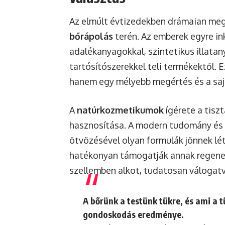
Az elmúlt évtizedekben drámaian meg
bőrápolás
terén. Az emberek egyre i
adalékanyagokkal, szintetikus illatan
tartósítószerekkel teli termékektől. 
hanem egy mélyebb megértés és a sajá
A
natúrkozmetikumok
ígérete a tisz
hasznosítása. A modern tudomány é
ötvözésével olyan formulák jönnek lé
hatékonyan támogatják annak regenerá
szellemben alkot, tudatosan váloga
A bőrünk a testünk tükre, és ami a 
gondoskodás eredménye.