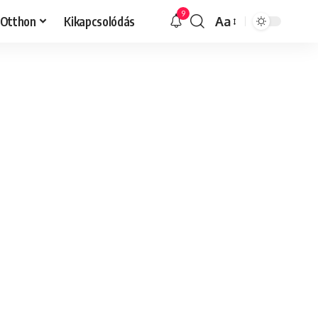
9
Otthon
Kikapcsolódás
Aa
Font
Resizer