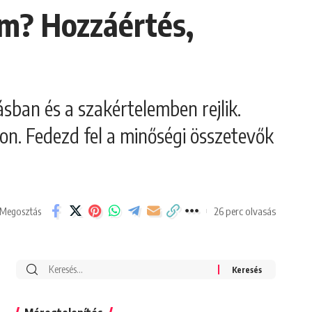
um? Hozzáértés,
ban és a szakértelemben rejlik.
on. Fedezd fel a minőségi összetevők
26 perc olvasás
Megosztás
Search
for: