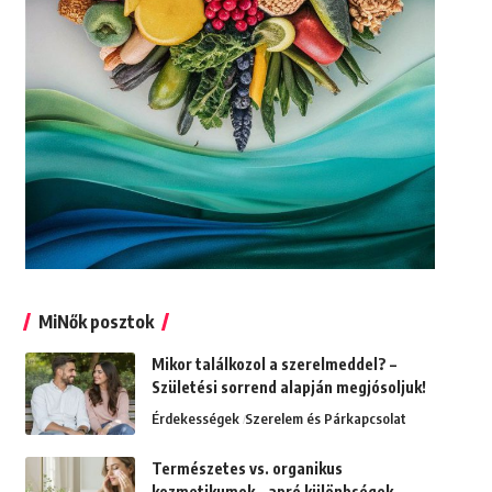
MiNők posztok
Mikor találkozol a szerelmeddel? –
Születési sorrend alapján megjósoljuk!
Érdekességek
Szerelem és Párkapcsolat
Természetes vs. organikus
kozmetikumok – apró különbségek,