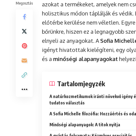
Megosztás
azokat a termékeket, amelyek nem csu
holisztikus módon táplálják és védik
előtérbe kerülése nem véletlen. Egyr
bőrünkre, hiszen ez a legnagyobb szer
elnyeli az anyagokat. A
Sofia Michel
igényt hivatottak kielégíteni, egy oly
és a
minőségi alapanyagokat
helyez
Tartalomjegyzék
A natúrkozmetikumok iránti növekvő igény é
tudatos választás
A Sofia Michelle filozófia: Hozzáértés és od
Minőségi alapanyagok: A titok nyitja
A gyártás folyamata: Kézműves precizitás,