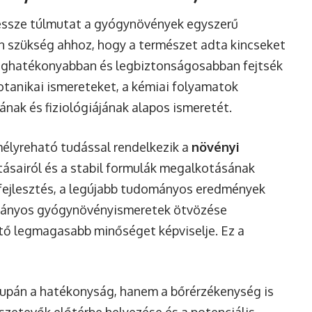
essze túlmutat a gyógynövények egyszerű
n szükség ahhoz, hogy a természet adta kincseket
 leghatékonyabban és legbiztonságosabban fejtsék
otanikai ismereteket, a kémiai folyamatok
nak és fiziológiájának alapos ismeretét.
mélyreható tudással rendelkezik a
növényi
atásairól és a stabil formulák megalkotásának
s fejlesztés, a legújabb tudományos eredmények
mányos gyógynövényismeretek ötvözése
ető legmagasabb minőséget képviselje. Ez a
upán a hatékonyság, hanem a bőrérzékenység is