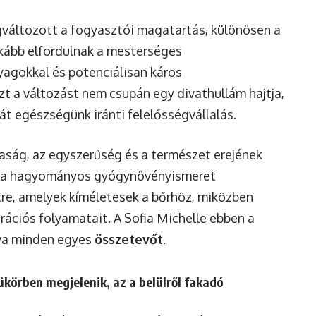
változott a fogyasztói magatartás, különösen a
nkább elfordulnak a mesterséges
yagokkal és potenciálisan káros
Ezt a változást nem csupán egy divathullám hajtja,
t egészségünk iránti felelősségvállalás.
taság, az egyszerűség és a természet erejének
s a hagyományos gyógynövényismeret
tre, amelyek kíméletesek a bőrhöz, miközben
ciós folyamatait. A Sofia Michelle ebben a
tva minden egyes
összetevőt
.
tükörben megjelenik, az a belülről fakadó