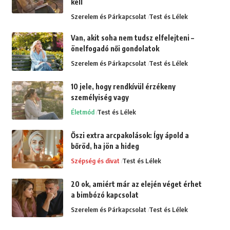
kell
Szerelem és Párkapcsolat
Test és Lélek
Van, akit soha nem tudsz elfelejteni –
önelfogadó női gondolatok
Szerelem és Párkapcsolat
Test és Lélek
10 jele, hogy rendkívül érzékeny
személyiség vagy
Életmód
Test és Lélek
Őszi extra arcpakolások: Így ápold a
bőröd, ha jön a hideg
Szépség és divat
Test és Lélek
20 ok, amiért már az elején véget érhet
a bimbózó kapcsolat
Szerelem és Párkapcsolat
Test és Lélek