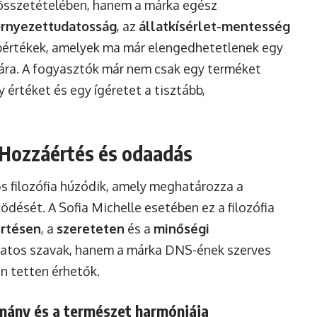
 összetételében, hanem a márka egész
rnyezettudatosság
, az
állatkísérlet-mentesség
pértékek, amelyek ma már elengedhetetlenek egy
ra. A fogyasztók már nem csak egy terméket
 értéket és egy ígéretet a tisztább,
: Hozzáértés és odaadás
 filozófia húzódik, amely meghatározza a
dését. A Sofia Michelle esetében ez a filozófia
rtésen
, a
szereteten
és a
minőségi
vatos szavak, hanem a márka DNS-ének szerves
n tetten érhetők.
mány és a természet harmóniája