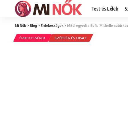
Test és Lélek
S
Mi Nők
>
Blog
>
Érdekességek
>
Mitől egyedi a Sofia Michelle natúrk
ÉRDEKESSÉGEK
SZÉPSÉG ÉS DIVAT