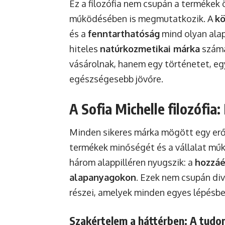
Ez a filozófia nem csupán a termékek
működésében is megmutatkozik. A
kö
és a
fenntarthatóság
mind olyan ala
hiteles
natúrkozmetikai márka
számá
vásárolnak, hanem egy történetet, egy
egészségesebb jövőre.
A Sofia Michelle filozófia
Minden sikeres márka mögött egy erős
termékek minőségét és a vállalat műkö
három alappilléren nyugszik: a
hozzáé
alapanyagokon
. Ezek nem csupán di
részei, amelyek minden egyes lépésbe
Szakértelem a háttérben: A tudo