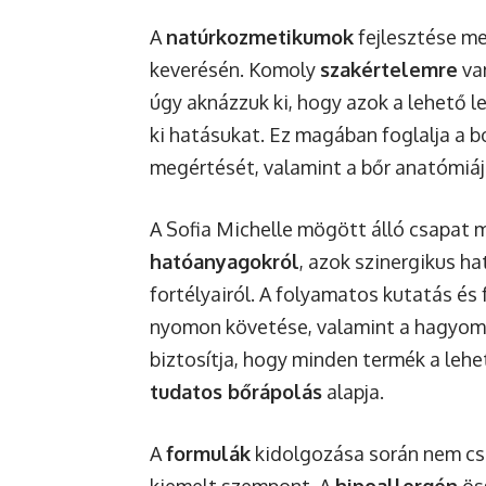
A
natúrkozmetikumok
fejlesztése m
keverésén. Komoly
szakértelemre
va
úgy aknázzuk ki, hogy azok a lehető
ki hatásukat. Ez magában foglalja a b
megértését, valamint a bőr anatómiájá
A Sofia Michelle mögött álló csapat 
hatóanyagokról
, azok szinergikus h
fortélyairól. A folyamatos kutatás é
nyomon követése, valamint a hagyo
biztosítja, hogy minden termék a leh
tudatos bőrápolás
alapja.
A
formulák
kidolgozása során nem cs